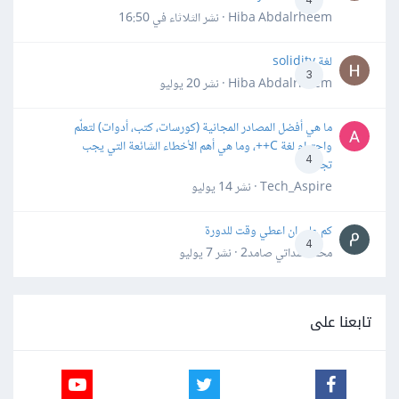
Hiba Abdalrheem · نشر
الثلاثاء في 16:50
لغة solidity
3
Hiba Abdalrheem · نشر
20 يوليو
ما هي أفضل المصادر المجانية (كورسات، كتب، أدوات) لتعلّم
واحترام لغة C++، وما هي أهم الأخطاء الشائعة التي يجب
4
تجنبها؟
Tech_Aspire · نشر
14 يوليو
كم علي ان اعطي وقت للدورة
4
محمد سداتي صامد2 · نشر
7 يوليو
تابعنا على