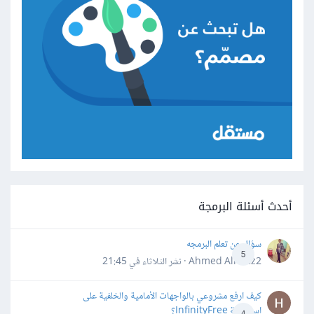
أحدث أسئلة البرمجة
سؤال عن تعلم البرمجه
5
Ahmed Alhafiz2 · نشر
الثلاثاء في 21:45
كيف ارفع مشروعي بالواجهات الأمامية والخلفية على
استضافة InfinityFree؟
4