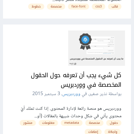
قالب
css3
face-font
مخصصة
خطوط
كل شيء يجب أن تعرفه حول الحقول
المخصصة في ووردبريس
بواسطة نذير صغير، في
ووردبريس
،
3 سبتمبر 2015
ووردبريس هو منصة رائعة لإدارة المحتوى. إذا كنت تملك أيّ
محتوى يأتي في شكل وحدات شبيهة بالمقالات (أو...
حقول
مخصصة
metadata
معلومات
منشور
واجهة
إضافات