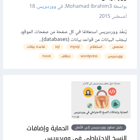
بواسطة Mohamad Ibrahim3، في
ووردبريس
،
18
أغسطس 2015
يُنفّذ ووردبريس استعلامًا في كل صفحة من صفحات الموقع،
ليجلب البيانات من قواعد بيانات (databases)...
مخصص
استعلام
mysql
sql
قاعدة بيانات
ووردبريس
wordpress
خطاف
hook
الحماية وإضافات
دليل مطور ووردبريس إلى الأمان
النسخ الاحتياطي في ووردبريس