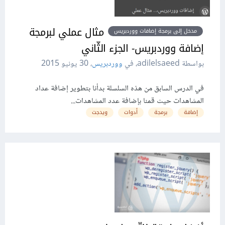
مثال عملي لبرمجة
مدخل إلى برمجة إضافات ووردبريس
إضافة ووردبريس- الجزء الثّاني
بواسطة adilelsaeed، في
ووردبريس
،
30 يونيو 2015
في الدرس السابق من هذه السلسلة بدأنا بتطوير إضافة عداد
المشاهدات حيث قمنا بإضافة عدد المشاهدات...
إضافة
برمجة
أدوات
ويدجت