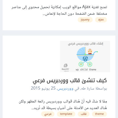
تمنح تقنيّة Ajax مواقع الويب إمكانيّةَ تحميل محتوى إلى عناصر
مختلفة ضمن الصّفحة دون الحاجة لإنعاش...
jquery
ajax
كيف تنشئ قالب ووردبريس فرعي
بواسطة سارة طه، في
ووردبريس
،
25 يونيو 2015
مِمَّا لا شكَّ فيه أنَّ هُناك قوالب ووردبريس رائعة المظهر ولكن
هُناك العديد من الأمثلة على أشياءٍ بسيطة قد نُريد...
theme
قالب
template
فرعي