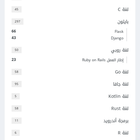
لغة C
45
بايثون
297
66
Flask
43
Django
لغة روبي
50
23
إطار العمل Ruby on Rails
لغة Go
58
لغة جافا
95
لغة Kotlin
5
لغة Rust
58
برمجة أندرويد
11
لغة R
6