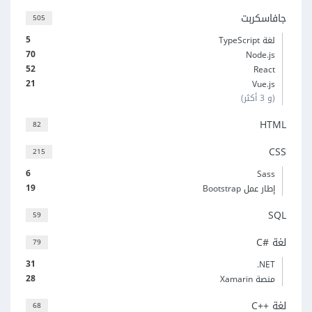
جافاسكربت
505
5
لغة TypeScript
70
Node.js
52
React
21
Vue.js
(و 3 أكثر)
HTML
82
CSS
215
6
Sass
19
إطار عمل Bootstrap
SQL
59
لغة C#‎
79
31
‎.NET
28
منصة Xamarin
لغة C++‎
68