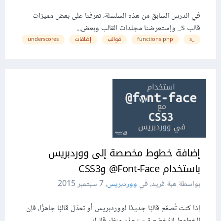
في الدرس السابق من هذه السلسلة، تعرفنا على بعض مميزات
قالب s_ وإستعرضنا مجلدات القالب وبعض...
_s
functions.php
قوالب
إضافات
underscores
إضافة خطوط مخصصة إلى ووردبريس
باستخدام Font-Face@ وCSS3
بواسطة هبة فريد، في
ووردبريس
،
7 سبتمبر 2015
إذا كنت تُصمّم قالبًا جديدًا لووردبريس أو تعدّل قالبًا جاهزًا، فإن
الخطوط المُخصّصة ستجدّد منظر قالبك...