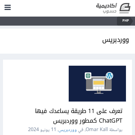
PHP
ووردبريس
تعرف على 11 طريقة يساعدك فيها
ChatGPT كمطور ووردبريس
بواسطة Omar Kall، في
ووردبريس
،
11 يونيو 2024