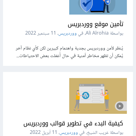
تأمين موقع ووردبريس
بواسطة Ali Alrohia، في
ووردبريس
،
11 سبتمبر 2022
يُنظر لأمن ووردبريس بجدية واهتمام كبيرين لكن كأي نظام آخر
يُمكن أن تظهر مخاطر أمنية في حال أُغفلت بعض الاحتياطات...
كيفية البدء في تطوير قوالب ووردبريس
بواسطة غريب الشيخ، في
ووردبريس
،
11 أبريل 2022