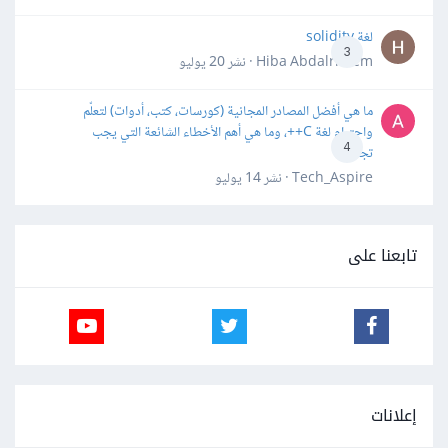
لغة solidity
3
Hiba Abdalrheem · نشر
20 يوليو
ما هي أفضل المصادر المجانية (كورسات، كتب، أدوات) لتعلّم
واحترام لغة C++، وما هي أهم الأخطاء الشائعة التي يجب
4
تجنبها؟
Tech_Aspire · نشر
14 يوليو
تابعنا على
إعلانات