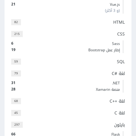
21
Vue.js
(و 3 أكثر)
HTML
82
CSS
215
6
Sass
19
إطار عمل Bootstrap
SQL
59
لغة C#‎
79
31
‎.NET
28
منصة Xamarin
لغة C++‎
68
لغة C
45
بايثون
297
66
Flask