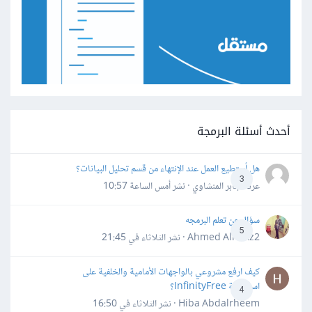
أحدث أسئلة البرمجة
هل أستطيع العمل عند الإنتهاء من قسم تحليل البيانات؟
3
عرفه جابر المنشاوي · نشر
أمس الساعة 10:57
سؤال عن تعلم البرمجه
5
Ahmed Alhafiz2 · نشر
الثلاثاء في 21:45
كيف ارفع مشروعي بالواجهات الأمامية والخلفية على
استضافة InfinityFree؟
4
Hiba Abdalrheem · نشر
الثلاثاء في 16:50