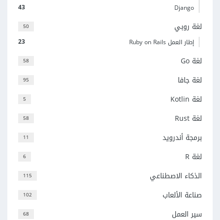
43
Django
لغة روبي
50
23
إطار العمل Ruby on Rails
لغة Go
58
لغة جافا
95
لغة Kotlin
5
لغة Rust
58
برمجة أندرويد
11
لغة R
6
الذكاء الاصطناعي
115
صناعة الألعاب
102
سير العمل
68