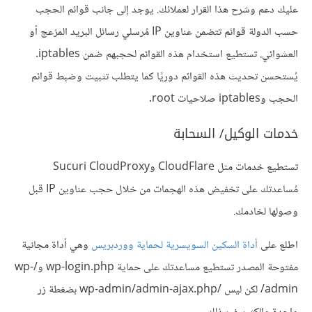
عليك دعم وشرح هذا القرار لعملائك. يوجد إلى جانب قوائم الحجب
حسب الدولة قوائم تتضمن عناوين IP مُرسلي رسائل البريد المزعج أو
العشوائي. تستطيع استخدام هذه القوائم لحجبهم ضمن iptables.
يُستحسن تحديث هذه القوائم دوريًا كما يتطلب تثبيت وضبط قوائم
الحجب وiptables صلاحيات root.
خدمات الوكيل/ السحابة
تستطيع خدمات مثل CloudFlare وSucuri CloudProxy
مُساعدتك على تخفيض هذه الهجمات من خلال حجب عناوين IP قبل
وصولها لخادمك.
اطلع على
أداة السكين السويسرية لحماية ووردبريس
وهي أداة مجانية
مفتوحة المصدر تستطيع مساعدتك على حماية wp-login.php و/wp-
admin/ لكن ليس /wp-admin/admin-ajax.php بضغطة زر