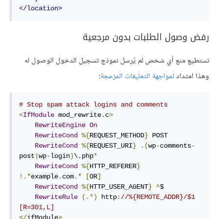
</location>
رفض وصول الطلبات بدون مرجعية
تستطيع منع أي شخص لم يُرسل نموذج تسجيل الدخول الوصول له
وهذا امتداد
لمواجهة التعليقات المزعجة
:
# Stop spam attack logins and comments
<
IfModule
 mod_rewrite
.
c
>
RewriteEngine
On
RewriteCond
%{
REQUEST_METHOD
}
 POST

RewriteCond
%{
REQUEST_URI
}
.(
wp
-
comments
-
post
|
wp
-
login
)
\.php
*
RewriteCond
%{
HTTP_REFERER
}
!.*
example
.
com
.*
[
OR
]
RewriteCond
%{
HTTP_USER_AGENT
}
^
$

RewriteRule
(.*)
 http
:
//%{REMOTE_ADDR}/$1 
[R=301,L]
</
ifModule
>