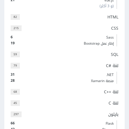
Vue.js
(و 3 أكثر)
HTML
82
CSS
215
6
Sass
19
إطار عمل Bootstrap
SQL
59
لغة C#‎
79
31
‎.NET
28
منصة Xamarin
لغة C++‎
68
لغة C
45
بايثون
297
66
Flask