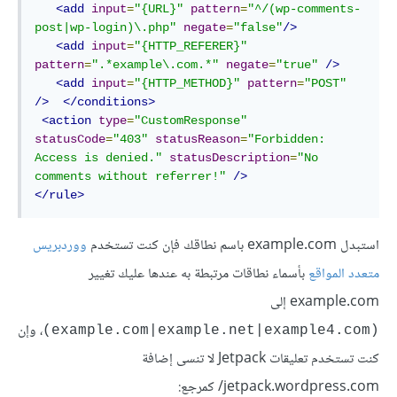
<add
input
=
"{URL}"
pattern
=
"^/(wp-comments-
post|wp-login)\.php"
negate
=
"false"
/>
<add
input
=
"{HTTP_REFERER}"
pattern
=
".*example\.com.*"
negate
=
"true"
/>
<add
input
=
"{HTTP_METHOD}"
pattern
=
"POST"
/>
</conditions>
<action
type
=
"CustomResponse"
statusCode
=
"403"
statusReason
=
"Forbidden: 
Access is denied."
statusDescription
=
"No 
comments without referrer!"
/>
</rule>
استبدل example.com باسم نطاقك فإن كنت تستخدم
ووردبريس
متعدد المواقع
بأسماء نطاقات مرتبطة به عندها عليك تغيير
example.com إلى
، وإن
(example.com|example.net|example4.com)
كنت تستخدم تعليقات Jetpack لا تنسى إضافة
jetpack.wordpress.com/ كمرجع: