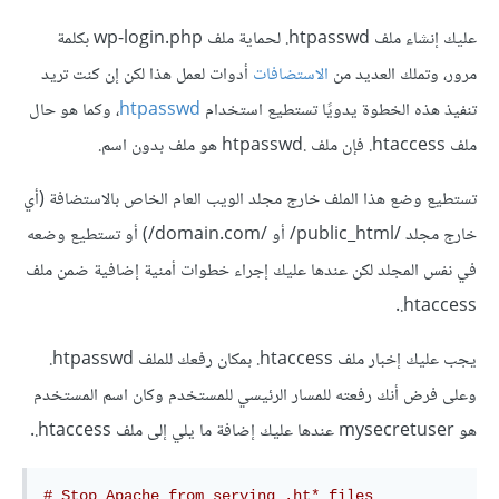
عليك إنشاء ملف ‎.htpasswd لحماية ملف wp-login.php بكلمة
مرور، وتملك العديد من
الاستضافات
أدوات لعمل هذا لكن إن كنت تريد
تنفيذ هذه الخطوة يدويًا تستطيع استخدام
htpasswd
، وكما هو حال
ملف ‎.htaccess فإن ملف .htpasswd هو ملف بدون اسم.
تستطيع وضع هذا الملف خارج مجلد الويب العام الخاص بالاستضافة (أي
خارج مجلد /public_html/ أو /domain.com/) أو تستطيع وضعه
في نفس المجلد لكن عندها عليك إجراء خطوات أمنية إضافية ضمن ملف
‎.htaccess.
يجب عليك إخبار ملف ‎.htaccess بمكان رفعك للملف ‎.htpasswd
وعلى فرض أنك رفعته للمسار الرئيسي للمستخدم وكان اسم المستخدم
هو mysecretuser عندها عليك إضافة ما يلي إلى ملف ‎.htaccess.
# Stop Apache from serving .ht* files