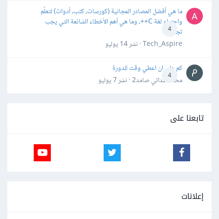
ما هي أفضل المصادر المجانية (كورسات، كتب، أدوات) لتعلّم
واحترام لغة C++، وما هي أهم الأخطاء الشائعة التي يجب
4
تجنبها؟
Tech_Aspire · نشر
14 يوليو
كم علي ان اعطي وقت للدورة
4
محمد سداتي صامد2 · نشر
7 يوليو
تابعنا على
إعلانات