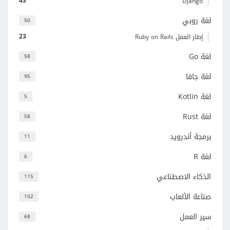
43
Django
لغة روبي
50
23
إطار العمل Ruby on Rails
لغة Go
58
لغة جافا
95
لغة Kotlin
5
لغة Rust
58
برمجة أندرويد
11
لغة R
6
الذكاء الاصطناعي
115
صناعة الألعاب
102
سير العمل
68