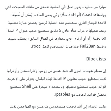
عبارة عن عملية بايثون تعمل في الخلفية تتحقق من ملفات السجلات التي
يولدها Apache (أو
SSH
مثلًأ) وفي بعض الحالات يُمكن أن تُضيف
قاعدة للجدار الناري. تستخدم هذه العملية مُرشح يتضمن عبارة منطقية
وعند تفعيلها 5 مرات مثلًا خلال 5 دقائق تستطيع حجب عنوان IP لمدة
60 دقيقة (أو أي أرقام أخرى تختارها في المثال السابق). يتطلب تثبيت
وضبط Fail2Ban صلاحيات المستخدم الجذر root.
Blocklists
إن معظم هجمات القوى الغاشمة تنطلق من روسيا وكازاخستان وأوكرانيا
لذلك تستطيع حجب عناوين IP التابعة لهذه البلدان. يتوفر على الإنترنت
قوائم حجب تستطيع تحميلها وباستخدام شيفرة على Shell تستطيع
تحميل قواعد الحجب مع iptables.
عليك الانتباه إلى أنك تحجب مستخدمين شرعيين مع المهاجمين لذلك