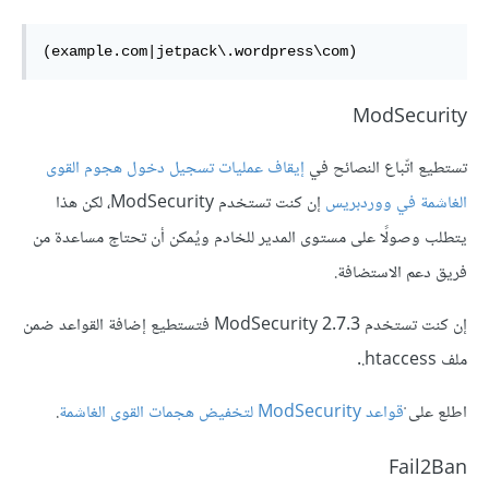
(example.com|jetpack\.wordpress\com)
ModSecurity
تستطيع اتّباع النصائح في
إيقاف عمليات تسجيل دخول هجوم القوى
الغاشمة في ووردبريس
إن كنت تستخدم ModSecurity، لكن هذا
يتطلب وصولًا على مستوى المدير للخادم ويُمكن أن تحتاج مساعدة من
فريق دعم الاستضافة.
إن كنت تستخدم ModSecurity 2.7.3 فتستطيع إضافة القواعد ضمن
ملف ‎.htaccess.
اطلع على
ْقواعد ModSecurity لتخفيض هجمات القوى الغاشمة
.
Fail2Ban