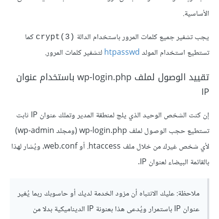
الأساسية.
يجب تشفير جميع كلمات المرور باستخدام الدالة
كما
crypt(3)‎
تستطيع استخدام المولد
htpasswd
لتشفير كلمات المرور.
تقييد الوصول لملف wp-login.php باستخدام عنوان
IP
إن كنت الشخص الوحيد الذي يلج لمنطقة المدير وتملك عنوان IP ثابت
تستطيع حجب الوصول لملف wp-login.php (ومجلد wp-admin)
لأي شخص غيرك من خلال ملف ‎.htaccess أو web.conf، ويُشار لهذا
بالقائمة البيضاء لعنوان IP.
ملاحظة: عليك الانتباه أن مزود الخدمة لديك أو حاسوبك ربما يُغير
عنوان IP باستمرار ويُدعى هذا بعنونة IP الديناميكية بدلا من