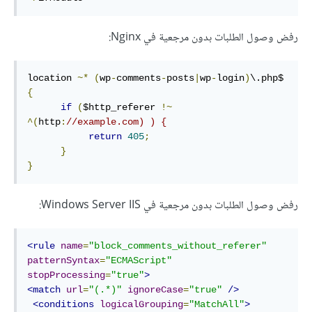
رفض وصول الطلبات بدون مرجعية في Nginx:
location 
~*
(
wp
-
comments
-
posts
|
wp
-
login
)
\.php$ 
{
if
(
$http_referer 
!~
^(
http
:
//example.com) ) {
return
405
;
}
}
رفض وصول الطلبات بدون مرجعية في Windows Server IIS:
<rule
name
=
"block_comments_without_referer"
patternSyntax
=
"ECMAScript"
stopProcessing
=
"true"
>
<match
url
=
"(.*)"
ignoreCase
=
"true"
/>
<conditions
logicalGrouping
=
"MatchAll"
>