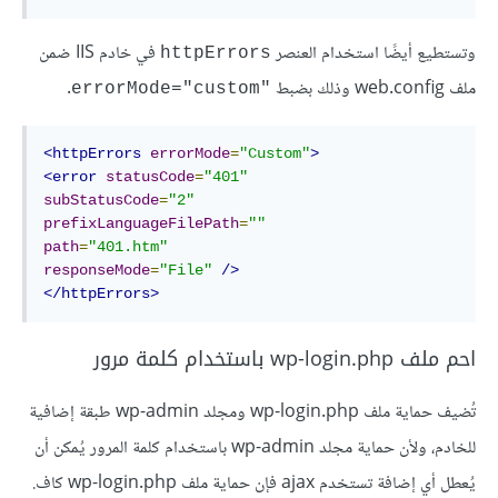
وتستطيع أيضًا استخدام العنصر
في خادم IIS ضمن
httpErrors
ملف web.config وذلك بضبط
.
"errorMode="custom
<httpErrors
errorMode
=
"Custom"
>
<error
statusCode
=
"401"
subStatusCode
=
"2"
prefixLanguageFilePath
=
""
path
=
"401.htm"
responseMode
=
"File"
/>
</httpErrors>
احم ملف wp-login.php باستخدام كلمة مرور
تُضيف حماية ملف wp-login.php ومجلد wp-admin طبقة إضافية
للخادم، ولأن حماية مجلد wp-admin باستخدام كلمة المرور يُمكن أن
يُعطل أي إضافة تستخدم ajax فإن حماية ملف wp-login.php كاف.