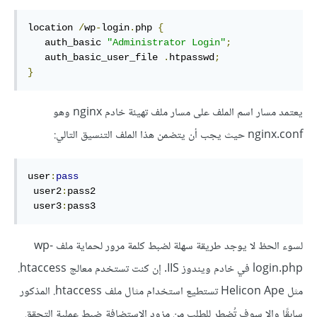
location 
/
wp
-
login
.
php 
{
   auth_basic 
"Administrator Login"
;
   auth_basic_user_file 
.
htpasswd
;
}
يعتمد مسار اسم الملف على مسار ملف تهيئة خادم nginx وهو
nginx.conf حيث يجب أن يتضمن هذا الملف التنسيق التالي:
user
:
pass
 user2
:
pass2

 user3
:
pass3
لسوء الحظ لا يوجد طريقة سهلة لضبط كلمة مرور لحماية ملف wp-
login.php في خادم ويندوز IIS. إن كنت تستخدم معالج ‎.htaccess
مثل Helicon Ape تستطيع استخدام مثال ملف ‎.htaccess المذكور
سابقًا وإلا سوف تُضطر للطلب من مزود الاستضافة ضبط عملية التحقق