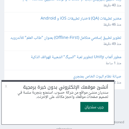
منذ 40 دقيقة
مختبر تطبيقات (QA) لاختبار تطبيقات iOS و Android
منذ 46 دقيقة
تطوير تطبيق إسلامي متكامل (Offline-First) بعنوان "طالب العلم" للأندرويد 
و iOS
منذ 49 دقيقة
مطور ألعاب Unity لتطوير لعبة "السيگ" الشعبية للهواتف الذكية
منذ 1 ساعة
صيانة نظام البوت الخاص بمتجري
منذ 2 ساعة
عن أكاديمية حسوب
الأسئلة الشائعة
اكتب معنا
درّب معنا
إرشادات الاستخدام
بيان الخصوصية
مركز المساعدة
© 2025
Hsoub
.
Content licensed under
CC BY-NC-SA 4.0
unless mentioned