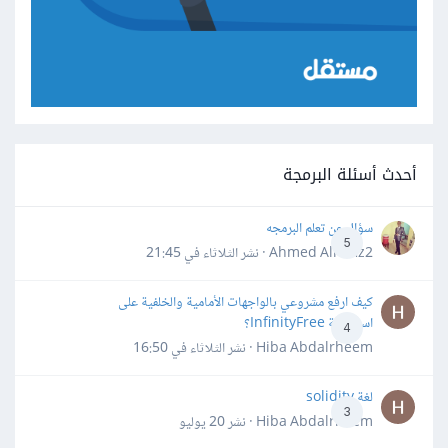
أحدث أسئلة البرمجة
سؤال عن تعلم البرمجه
5
Ahmed Alhafiz2 · نشر
الثلاثاء في 21:45
كيف ارفع مشروعي بالواجهات الأمامية والخلفية على
استضافة InfinityFree؟
4
Hiba Abdalrheem · نشر
الثلاثاء في 16:50
لغة solidity
3
Hiba Abdalrheem · نشر
20 يوليو