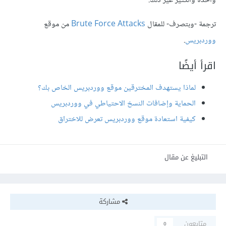
واحدة والكثير غير ذلك.
ترجمة -وبتصرف- للمقال
Brute Force Attacks
من موقع
ووردبريس
.
اقرأ أيضًا
لماذا يستهدف المخترقين موقع ووردبريس الخاص بك؟
الحماية وإضافات النسخ الاحتياطي في ووردبريس
كيفية استعادة موقع ووردبريس تعرض للاختراق
التبليغ عن مقال
مشاركة
متابعون
0