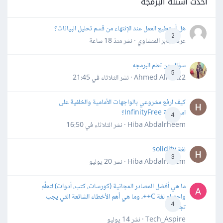
أحدث أسئلة البرمجة
هل أستطيع العمل عند الإنتهاء من قسم تحليل البيانات؟
2
عرفه جابر المنشاوي · نشر
منذ 18 ساعة
سؤال عن تعلم البرمجه
5
Ahmed Alhafiz2 · نشر
الثلاثاء في 21:45
كيف ارفع مشروعي بالواجهات الأمامية والخلفية على
استضافة InfinityFree؟
4
Hiba Abdalrheem · نشر
الثلاثاء في 16:50
لغة solidity
3
Hiba Abdalrheem · نشر
20 يوليو
ما هي أفضل المصادر المجانية (كورسات، كتب، أدوات) لتعلّم
واحترام لغة C++، وما هي أهم الأخطاء الشائعة التي يجب
4
تجنبها؟
Tech_Aspire · نشر
14 يوليو