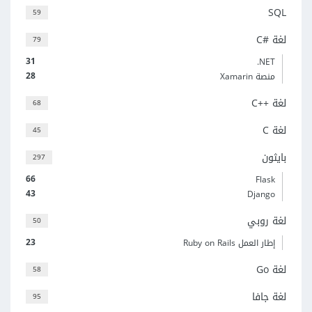
SQL
59
لغة C#‎
79
31
‎.NET
28
منصة Xamarin
لغة C++‎
68
لغة C
45
بايثون
297
66
Flask
43
Django
لغة روبي
50
23
إطار العمل Ruby on Rails
لغة Go
58
لغة جافا
95