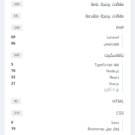
مقالات برمجة عامة
260
مقالات برمجة متقدمة
58
PHP
240
69
Laravel
96
ووردبريس
جافاسكربت
505
5
لغة TypeScript
70
Node.js
52
React
21
Vue.js
(و 3 أكثر)
HTML
82
CSS
215
6
Sass
19
إطار عمل Bootstrap