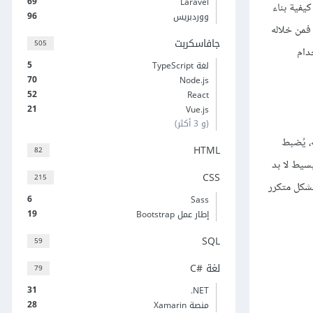
69
Laravel
يفية بناء
96
ووردبريس
ردوينو، فمن خلاله
جافاسكربت
505
دام
5
لغة TypeScript
70
Node.js
52
React
21
Vue.js
(و 3 أكثر)
Ar، والتحكم في طريقة عمله، يُضبط
HTML
82
بسيط لا بد
CSS
215
بشكل متكرر
6
Sass
19
إطار عمل Bootstrap
SQL
59
لغة C#‎
79
31
‎.NET
28
منصة Xamarin