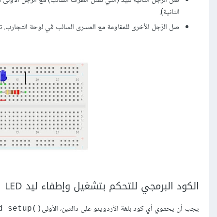
صل الرِّجل الثانية للِّيد (التي تمثل الطرف السالب) مع الرجل الأول
الثانية).
صل الرِّجل الأخرى للمقاومة مع المسرى السالب في لوحة التجارب.
الكود البرمجي للتحكم بتشغيل وإطفاء ليد LED
يجب أن يحتوي أي كود بلغة الأردوينو على دالتين، الأولى
()void setup