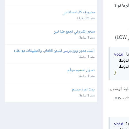
رها نواة
مشروع ذكاء اصطناعي
منذ 35 دقيقة
متجر إلكتروني تجمع طباخين
منذ 1 ساعة
إنشاء متجر ووردبريس لشحن الألعاب والتطبيقات مع نظام 
void
 l
محفظة وتعدد طرق الدفع
منذ 1 ساعة
  digi
  digi
تعديل تصميم موقع
}
منذ 1 ساعة
لية الومض،
بوت اورد سستم
منذ 1 ساعة
التي تضيف فترة انتظار أو تأخير زمني في موضع كتابتها في الكود ويمرر الزمن المطلوب لها بواحدة المللي ثانية ms.
void
 l