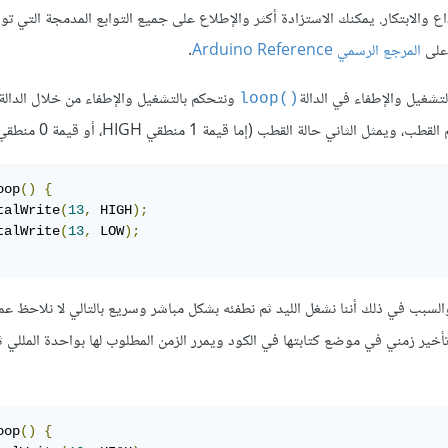
ع والابتكار. يمكنك الاستزادة أكثر والإطلاع على جميع التوابع المدمجة التي توف
 على
المرجع الرسمي Arduino Reference
.
تشغيل والإطفاء في الدالة
ونتحكم بالتشغيل والإطفاء من خلال الدالة
()loop
اني حالة القطب (إما قيمة 1 منطقي HIGH، أو قيمة 0 منطقي LOW)
oop
()
{
talWrite
(
13
,
 HIGH
);
talWrite
(
13
,
 LOW
);
لسبب في ذلك أننا نشغل الليد ثم نطفئه بشكل مباشر وسريع بالتالي لا نلاحظ عم
oop
()
{