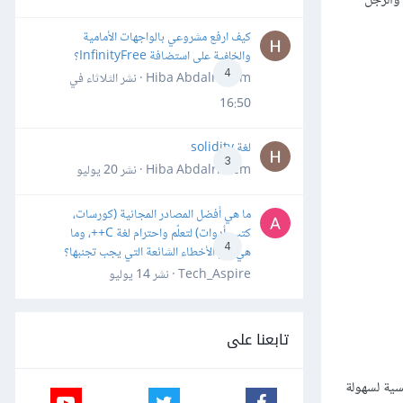
 والرجل
كيف ارفع مشروعي بالواجهات الأمامية
والخلفية على استضافة InfinityFree؟
4
Hiba Abdalrheem · نشر
الثلاثاء في
16:50
لغة solidity
3
Hiba Abdalrheem · نشر
20 يوليو
ما هي أفضل المصادر المجانية (كورسات،
كتب، أدوات) لتعلّم واحترام لغة C++، وما
4
هي أهم الأخطاء الشائعة التي يجب تجنبها؟
Tech_Aspire · نشر
14 يوليو
تابعنا على
سية لسهولة