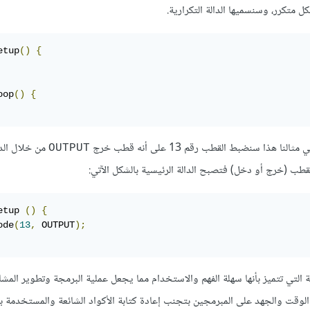
 متكرر، وسنسميها الدالة التكرارية.
etup
()
{
oop
()
{
ا سنضبط القطب رقم 13 على أنه قطب خرج
من خلال الدا
OUTPUT
قطب (خرج أو دخل) فتصبح الدالة الرئيسية بالشكل الآتي:
etup 
()
{
ode
(
13
,
 OUTPUT
);
Ar مجموعة من الدوال المدمجة التي تتميز بأنها سهلة الفهم والاستخدام مما يجعل عملية البرمجة وتطوير المش
ر الوقت والجهد على المبرمجين بتجنب إعادة كتابة الأكواد الشائعة والمستخدمة ب