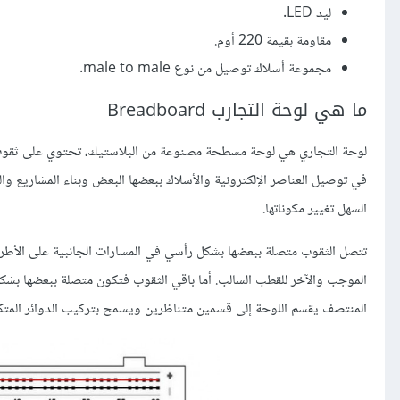
ليد LED.
مقاومة بقيمة 220 أوم.
مجموعة أسلاك توصيل من نوع male to male.
ما هي لوحة التجارب Breadboard
لوحة التجاري هي لوحة مسطحة مصنوعة من البلاستيك، تحتوي على ثقوب 
في توصيل العناصر الإلكترونية والأسلاك ببعضها البعض وبناء المشاريع والت
السهل تغيير مكوناتها.
تتصل الثقوب متصلة ببعضها بشكل رأسي في المسارات الجانبية على الأطرا
الموجب والآخر للقطب السالب. أما باقي الثقوب فتكون متصلة ببعضها بشكل
المنتصف يقسم اللوحة إلى قسمين متناظرين ويسمح بتركيب الدوائر المتكاملة grated circuit