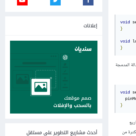
void
 s
إعلانات
}
void
 l
}
لة المدمجة
void
 s
  pinM
}
اريع
أحدث مشاريع التطوير على مستقل
كثرة من