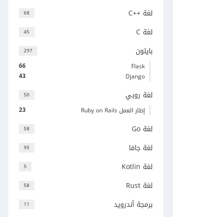
لغة C++‎
68
لغة C
45
بايثون
297
66
Flask
43
Django
لغة روبي
50
23
إطار العمل Ruby on Rails
لغة Go
58
لغة جافا
95
لغة Kotlin
5
لغة Rust
58
برمجة أندرويد
11