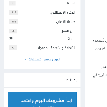
لغة R
6
الذكاء الاصطناعي
115
صناعة الألعاب
102
سير العمل
68
38
Git
. تُستخدم
الأنظمة والأنظمة المدمجة
خدام ومن
77
اعرض جميع التصنيفات
لقطب
د فراغ في
إعلانات