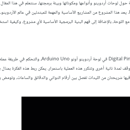
ول لوحات أردوينو وأنواعها ومكوناتها وبيئة برمجتها، سنتعلم في هذا المقال ك
أول مشروع باستخدام هذه اللوحة، وهو التحكم بتشغيل وإطفاء ليد LED. يعد هذا المشروع من المشاريع الأساسية والمهمة للمبتدئين في عالم الأ
مع اللوحة، بالإضافة إلى فهم البنية البرمجية الأساسية لأي مشروع، وكيفية استخ
تعتمد فكرة المشروع على توصيل ليد LED على إحدى الأقطاب الرقمية Digital Pins في لوحة أردوينو أونو duino Uno
يوقف لمدة ثانية أخرى وتتكرر هذه العملية باستمرار. يمكن ربط هذه الفكرة بمثال 
 فيها شريحتان من الليدات تفصل بين أرقام الثواني والدقائق والساعات، وتومض 