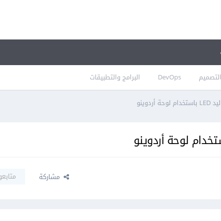
لتصميم
DevOps
البرامج والتطبيقات
ردوينو
متابعو
مشاركة