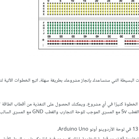
لبسيطة التي ستساعدك بإنجاز مشروعك بطريقة سهلة، اتبع الخطوات الآتية ل
صل أقط
، صل القطب 5v مع المسرى الموجب للوحة التجارب والقطب GND مع