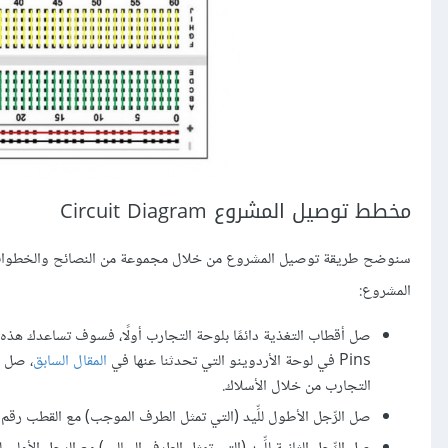
مخطط توصيل المشروع Circuit Diagram
سنوضح طريقة توصيل المشروع من خلال مجموعة من النصائح والخطوات ا
المشروع:
Pins في لوحة الأردوينو التي تحدثنا عنها في
المقال السابق
التجارب من خلال الأسلاك.
صل الرِّجل الأطول للِّيد (التي تمثل الطرف الموجب) مع القطب رقم 13 في لوحة الأردوينو أونو Arduino Uno.