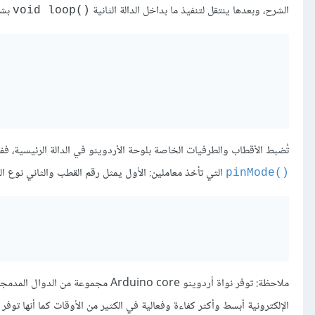
الشرح، وبعدها ينتقل لتنفيذ ما بداخل الدالة الثانية
بشكل
()void loop
تُضبط الأقطاب والطرفيات الخاصة بلوحة الأردوينو في الدالة الرئيسية، ففي مثالنا هذ
التي تأخذ معاملين: الأول يمثل رقم القطب والثاني نوع ال
()pinMode
ملاحظة: توفر نواة أردوينو duino core
الإلكترونية أبسط وأكثر كفاءة وفعالية في الكثير من الأوقات كما أنها توف