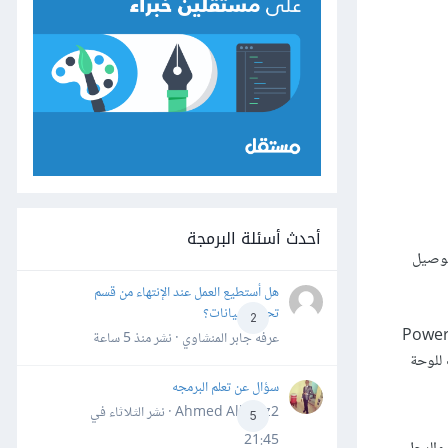
أحدث أسئلة البرمجة
توصيل
هل أستطيع العمل عند الإنتهاء من قسم
تحليل البيانات؟
2
اب التغذية دائمًا بلوحة التجارب أولًا، فسوف تساعدك هذه الخطوة كثيرًا في أي مشروع، ويمكنك الحصول على التغذية من أقطاب الطاقة Power
عرفه جابر المنشاوي · نشر
منذ 5 ساعة
 المسرى السالب للوحة
سؤال عن تعلم البرمجه
Ahmed Alhafiz2 · نشر
الثلاثاء في
5
21:45