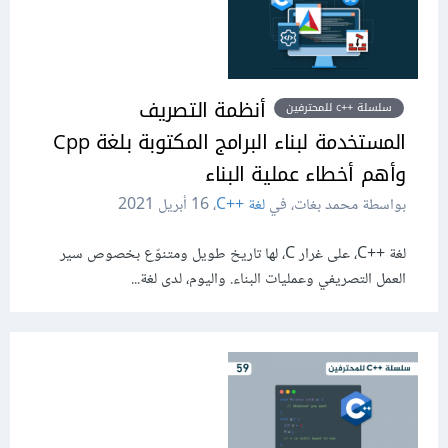
أنظمة التصريف
سلسلة ++c للمحترفين
المستخدمة لبناء البرامج المكتوبة بلغة Cpp
وأهم أخطاء عملية البناء
بواسطة محمد بغات، في
لغة C++‎
،
16 أبريل 2021
لغة C++‎، على غرار C، لها تاريخ طويل ومتنوّع بخصوص سير
العمل التصريفي وعمليات البناء. واليوم، لدى لغة...