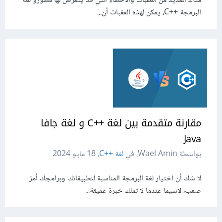
هناك العديد من العقبات والأخطاء التي قد يتعرض لها مطورو لغة
البرمجة ++C، يمكن لهذه العقبات أن...
مقارنة متقدمة بين لغة C++‎ و لغة جافا
Java
بواسطة Wael Amin، في
لغة C++‎
،
18 مايو 2024
لا شك أن اختيار لغة البرمجة المناسبة لتطبيقاتك وبرامجك أمرٌ
صعب، لاسيما عندما لا تملك خبرة عميقة...