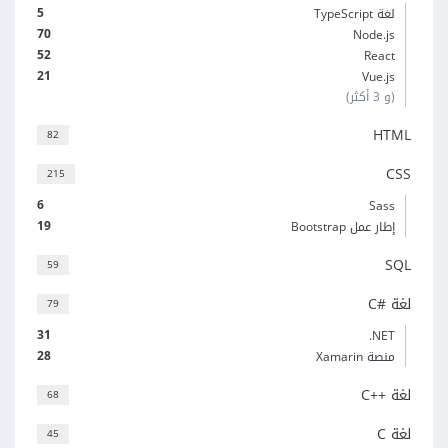
5
لغة TypeScript
70
Node.js
52
React
21
Vue.js
(و 3 أكثر)
HTML
82
CSS
215
6
Sass
19
إطار عمل Bootstrap
SQL
59
لغة C#‎
79
31
‎.NET
28
منصة Xamarin
لغة C++‎
68
لغة C
45