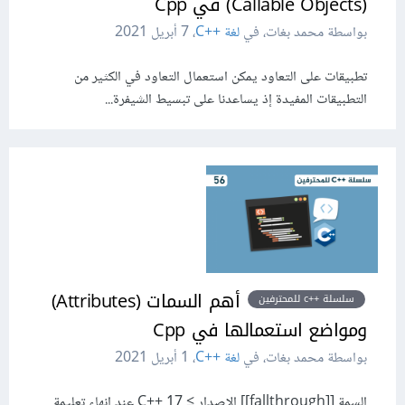
(Callable Objects) في Cpp
بواسطة محمد بغات، في
لغة C++‎
،
7 أبريل 2021
تطبيقات على التعاود يمكن استعمال التعاود في الكثير من
التطبيقات المفيدة إذ يساعدنا على تبسيط الشيفرة...
أهم السمات (Attributes)
سلسلة ++c للمحترفين
ومواضع استعمالها في Cpp
بواسطة محمد بغات، في
لغة C++‎
،
1 أبريل 2021
السمة [[fallthrough]] الإصدار ≥ C++‎ 17 عند إنهاء تعليمة