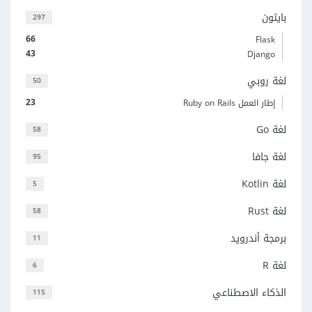
بايثون
297
66
Flask
43
Django
لغة روبي
50
23
إطار العمل Ruby on Rails
لغة Go
58
لغة جافا
95
لغة Kotlin
5
لغة Rust
58
برمجة أندرويد
11
لغة R
6
الذكاء الاصطناعي
115