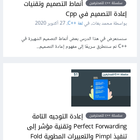
أنماط التصميم وتقنيات
سلسلة ++c للمحترفين
إعادة التصميم في Cpp
بواسطة محمد بغات، في
لغة C++‎
،
27 أكتوبر 2020
سنستعرض في هذا الدرس بعض أنماط التصميم الشهيرة في
C++‎ ثم سنتطرق سريعًا إلى مفهوم إعادة التصميم...
إعادة التوجيه التامة
سلسلة ++c للمحترفين
Perfect Forwarding وتقنية مؤشر إلى
تنفيذ Pimpl والتعبيرات المطوية Fold