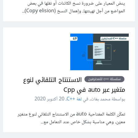
ينصّ المعيار على ضرورة نسخ الكائنات أو نقلها في بعض
المواضع من أجل تهيئتها، وإهمال النسخ (Copy elision)...
الاستنتاج التلقائي لنوع
سلسلة ++c للمحترفين
متغير عبر auto في Cpp
بواسطة محمد بغات، في
لغة C++‎
،
20 أكتوبر 2020
تمكّن الكلمة المفتاحية ‎auto‎ من الاستنتاج التلقائي لنوع متغيّر
معيّن، وهي مناسبة بشكل خاص عند التعامل مع...