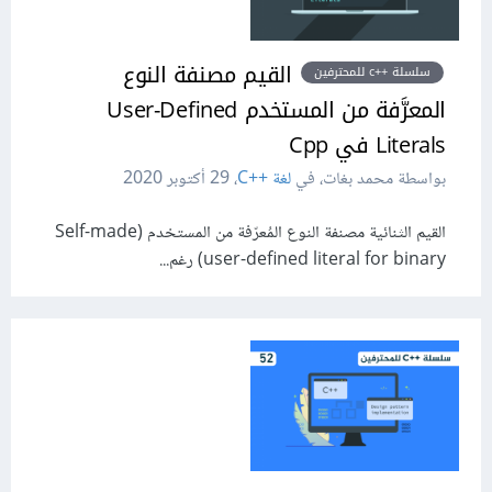
القيم مصنفة النوع
سلسلة ++c للمحترفين
المعرَّفة من المستخدم User-Deﬁned
Literals في Cpp
بواسطة محمد بغات، في
لغة C++‎
،
29 أكتوبر 2020
القيم الثنائية مصنفة النوع المُعرّفة من المستخدم (Self-made
user-deﬁned literal for binary) رغم...