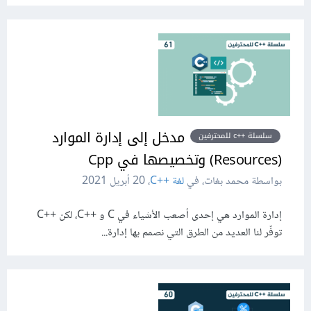
مدخل إلى إدارة الموارد
سلسلة ++c للمحترفين
(Resources) وتخصيصها في Cpp
بواسطة محمد بغات، في
لغة C++‎
،
20 أبريل 2021
إدارة الموارد هي إحدى أصعب الأشياء في C و C++‎، لكن C++‎
توفّر لنا العديد من الطرق التي نصمم بها إدارة...