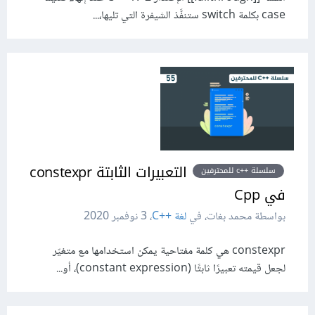
case بكلمة switch ستنفَّذ الشيفرة التي تليها،...
التعبيرات الثابتة constexpr
سلسلة ++c للمحترفين
في Cpp
بواسطة محمد بغات، في
لغة C++‎
،
3 نوفمبر 2020
‎constexpr‎ هي كلمة مفتاحية يمكن استخدامها مع متغيّر
لجعل قيمته تعبيرًا ثابتًا (constant expression)، أو...