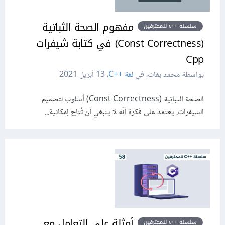
مفهوم الصحة الثباتية
سلسلة ++c للمحترفين
(Const Correctness) في كتابة شيفرات
Cpp
بواسطة محمد بغات، في
لغة C++‎
،
13 أبريل 2021
الصحة الثباتية (Const Correctness) أسلوب لتصميم
الشيفرات، يعتمد على فكرة أنّه لا ينبغي أن تُتاح إمكانية...
أمثلة على التعامل مع
سلسلة ++c للمحترفين