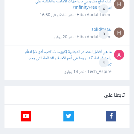
كيف ارفع مشروعي بالواجهات الأمامية والخلفية على
استضافة InfinityFree؟
4
Hiba Abdalrheem · نشر
الثلاثاء في 16:50
لغة solidity
3
Hiba Abdalrheem · نشر
20 يوليو
ما هي أفضل المصادر المجانية (كورسات، كتب، أدوات) لتعلّم
واحترام لغة C++، وما هي أهم الأخطاء الشائعة التي يجب
4
تجنبها؟
Tech_Aspire · نشر
14 يوليو
تابعنا على