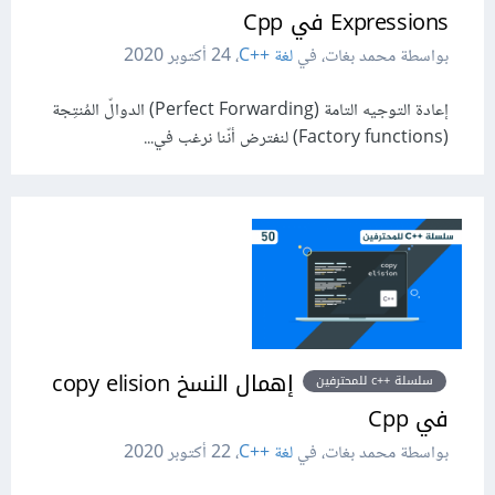
Expressions في Cpp
بواسطة محمد بغات، في
لغة C++‎
،
24 أكتوبر 2020
إعادة التوجيه التامة (Perfect Forwarding) الدوالّ المُنتِجة
(Factory functions) لنفترض أنّنا نرغب في...
إهمال النسخ copy elision
سلسلة ++c للمحترفين
في Cpp
بواسطة محمد بغات، في
لغة C++‎
،
22 أكتوبر 2020