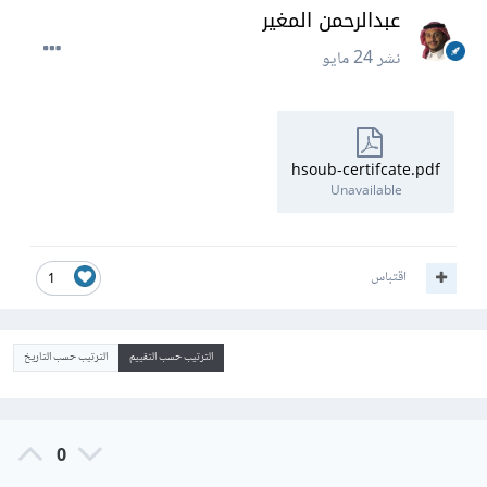
عبدالرحمن المغير
نشر
24 مايو
hsoub-certifcate.pdf
Unavailable
اقتباس
1
الترتيب حسب التقييم
الترتيب حسب التاريخ
0