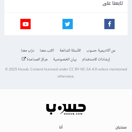
تابعنا على
عن أكاديمية حسوب
الأسئلة الشائعة
اكتب معنا
درّب معنا
إرشادات الاستخدام
بيان الخصوصية
مركز المساعدة
© 2025
Hsoub
.
Content licensed under
CC BY-NC-SA 4.0
unless mentioned
otherwise.