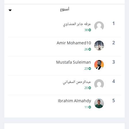
أسبوع
1
عرفه جابر المنشاوي
38
2
Amir Mohamed10
26
3
Mustafa Suleiman
23
4
عبدالرحمن السفياني
20
5
Ibrahim Almahdy
11