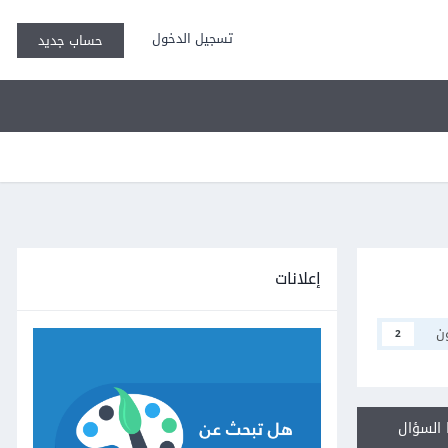
تسجيل الدخول
حساب جديد
إعلانات
ن
2
السؤال