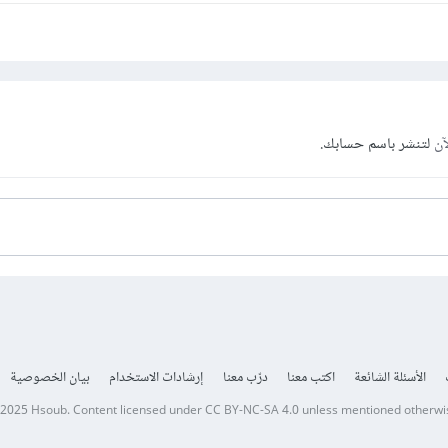
آن
لتنشر باسم حسابك.
الأسئلة الشائعة
اكتب معنا
درّب معنا
إرشادات الاستخدام
بيان الخصوصية
 2025
Hsoub
.
Content licensed under
CC BY-NC-SA 4.0
unless mentioned otherwi