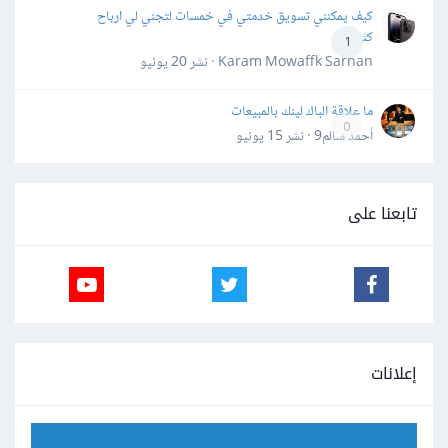
كيف يمكنني تسويق خدمتي في خمسات لتجني لي ارباح
كثيرة
1
Karam Mowaffk Sarhan · نشر
20 يونيو
ما علاقة الباك لينك بالمبيعات
0
أحمد سالم9 · نشر
15 يونيو
تابعنا على
إعلانات