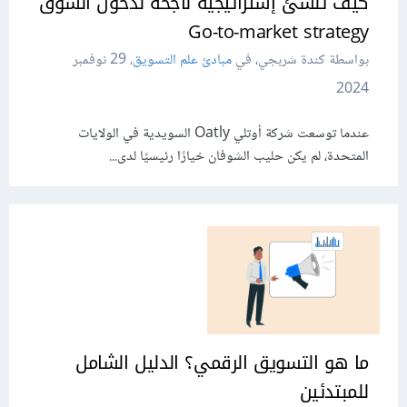
كيف تنشئ إستراتيجية ناجحة لدخول السوق
Go-to-market strategy
بواسطة كندة شربجي، في
مبادئ علم التسويق
،
29 نوفمبر
2024
عندما توسعت شركة أوتلي Oatly السويدية في الولايات
المتحدة، لم يكن حليب الشوفان خيارًا رئيسيًا لدى...
ما هو التسويق الرقمي؟ الدليل الشامل
للمبتدئين