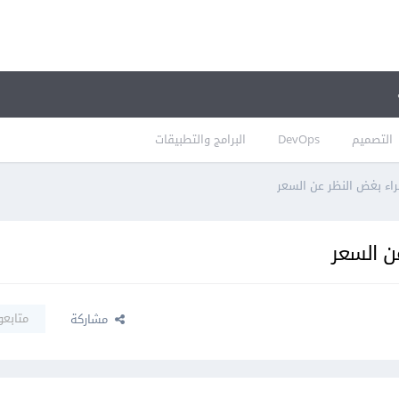
التصميم
DevOps
البرامج والتطبيقات
راء بغض النظر عن السعر
ن السعر
متابعو
مشاركة