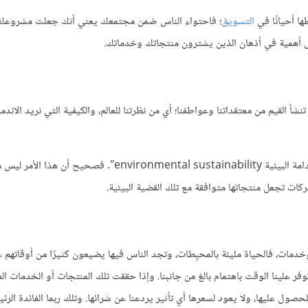
ها أحيانًا في
التسويق
؛ فاحتواء الناس ضمن مجتمعك يعني أنك جعلت مشروعك 
ل أهمية في أذهان الذين يشترون منتجاتك وخدماتك.
ن تأثير كل منهما متشابه، إذ تنشأ القيم من معتقداتنا وعواطفنا؛ أي من نظرتنا للعالم، والكيفية التي نريد الان
ومن التجليات الحالية الشائعة لعامل القيم في التسويق نجد مفهوم "الاستدامة البيئية vironmental sustainability
كات تجعل منتجاتها متوافقة مع تلك القضية البيئية.
خدمات، فالحياة مليئة بالمحبِطات، وتجد الناس فيها يضيعون كثيرًا من أوقاتهم 
علينا الوقت باهتمام بالغ من جانبنا. وإذا حققت تلك المنتجات أو الخدمات الغ
للحصول عليها، ولا يعود لسعرها أي تأثير يردعنا عن شرائها. وتلك ربما الفائدة الرئ