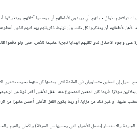
ريات ترافقهم طوال حياتهم. أي يريدون لأطفالهم أن يوسعوا آفاقهم، ويتذوقوا أط
هل لأطفالهم أن يتذكروا كل ذلك، وأن ترتبط ذكرياتهم بهم لأنهم الذين أعطوهم ت
ة على وجوه الأطفال لدى تلقيهم الهدايا تجربة عظيمة للأهل، حتى ولو دفعوا لقاء 
 قفلًا لباب منزلك بسعر 20$ أم بسعر 50$؟ هنا؛ لا يصح القول إن القفلين متساويان في الفائدة التي يقدمها كل منهما بحيث تشت
خر بثلاثين دولارًا. فربما كان المعدن المصنوع منه القفل الأغلى أكثر قوة من الرخيص
تغلب عليها، أو غير ذلك من مزايا. أو ربما يكون القفل الأغلى أحسن مظهرًا من ال
جودة والاستثمار (بفضل الأشياء التي يحميها من السرقة) والأمان والقيم والحال