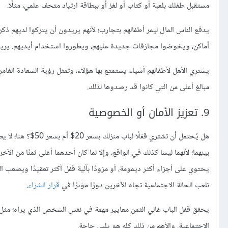
مستقبل طفلك بلعبة أو كتاب أو لغز أو ببطاقة ارتياد متحف علمي، مثلًا.
يدفع الناس المال ليمر أطفالهم بتجارب؛ لأنهم يريدون أن يتركوا لديهم ذك
أماكن، ويخوضوا مجازفات جديدة عليهم، ويطوروا استخدام أيديهم. يريد الأ
يشتري الأهل لأطفالهم أشياء يستمتع بها هؤلاء، وتمثل رؤية السعادة الغامر
مبالغ أعلى من التي كانوا قد رصدوها لذلك.
9. تعزيز الأمان أو الخصوصية
هل يُحتمل أن تشتري
بينهما؛ لأنهما ليسا كذلك في الواقع، وإلا لما كان أحدهما أغلى ثمنًا من الآ
يحتوي على أجزاء أكثر ديمومة، أو مزودًا بآلية قفل أكثر تعقيدًا ويصعب ال
تلعب الحالة الاجتماعية تجاه الآخرين دورًا مؤثرًا في
قرار الشراء
.
يحقق قفل الباب غالي الثمن معايير مهمة في نفس الشخص الذي يراه؛ مثل ال
الاجتماعية. والأهم من ذلك كله هو يلبي حاجة.