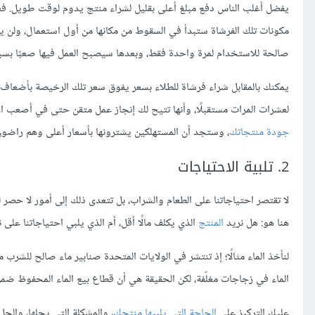
يفضل أغلب الناس دفع مبلغ أعلى بقليل لشراء منتج يدوم لوقت طويل. فعل
مكونات تلك الفرشاة ستبدأ في السقوط من مكانها من أول استعمال، ولن ي
صالحة للاستخدام لمرة واحدة فقط، وبعدها سيصبح العمل فيها صعبًا بسبب 
يمكنك بالمقابل شراء فرشاة للطلاء بسعر يفوق سعر تلك الرخيصة بأضعاف،
لعشرات المرات مستقبلًا، وأنها تتيح لك إنجاز عمل متقن حتى في أصعب الأ
جودة منتجاتك
، وستجد أن المستهلكين يشترونها بأسعار أعلى وهم راضون
2. تلبية الاحتياجات
لا تقتصر احتياجاتنا على الطعام والشراب، بل تتعدى ذلك إلى أمور لا حصر
هنا هو: هل نريد
المنتج
الذي يكلف مالًا أقل، أم الذي يلبي احتياجاتنا على 
لنأخذ الماء مثالًا؛ إذ تنتشر في الولايات المتحدة صنابير ماء صالح للشرب
الماء في زجاجات مغلّفة، لكن الحقيقة هي أن قطاع بيع الماء المحفوظ ضمن
عليك التركيز على
الحاجة التي يلبيها منتجك
، والمشكلة التي يحلها، والح