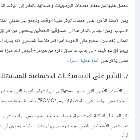
نحصل عليها من معظم منتجات البرمجيات وخدماتها، بالنظر إلى الوقت الذي 
ومن الأمثلة الأخرى على خدمات توفر علينا الوقت، وتجمع بين عامِلَي الملا
الأسباب. ومن الجدير بالذكر هنا أن المسوّقين الحذقين يبحثون عن طرائ
المثال، يُعَد شراء منتج عالي الجودة أمر أكثر ملاءمةً للمشتري لأنه يدرك
ويتوافق مع قيمه -إلى جانب ما سبق ذكره من عوامل- فيمثل ذلك ميزة تفضيلي
عملي يُذكر على
إتمام عملية الشراء
.
7. التأثير على الديناميكيات الاجتماعية للمستهلك
من الأسباب الأخرى التي تدفع المستهلكين إلى الشراء الكيفية التي تجعلهم
"الخوف من فوات الشيء؛ اختصارًا: فومو/FOMO"، وهو ما يجعلك ترغب في شراء أحد الأجهزة التي يمتلكها شخص آخر؛ فتقول لنفسك: "لِمَ لا أقتنيه أنا؟"
لكن الحالة أو المكانة الاجتماعية، لا تقف عند حد الخوف من فوات الشيء؛
قد يشتري الأشخاص ملابس تجعلهم مميزين، أو تترك انطباعًا يحبون أن يتكو
أيضًا.