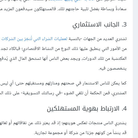
سعادةً وبساطة بفضل تلبية حاجتهم تلك. فالمستهلكون سيدفعون المزيد من 
3. الجانب الاستثماري
تشتري العديد من الجهات -بالنسبة
لعمليات الشراء التي تُنجَز بين الشركات B2B
من الأمور التي ينطبق عليها ذلك النوع من النشاط الاقتصادي؛ فبالكاد تجد 
المكتسَبة من تلك الدورات، ويجد بعض الناس أنها تستحق المال الذي يُدف
يتخصصون فيه.
كما يمكن للناس الاستثمار في صحتهم ومنازلهم ومستقبلهم حتى؛ أي ليس كل 
المشتري، فمن الحكمة أن تلقي الضوء -في رسالتك التسويقية- على ذلك ال
4. الارتباط بهوية المستهلكين
يشتري الناس منتجات تعكس هويتهم؛ إذ قد يعبّر ذلك عن ثقافاتهم أو لغاتهم 
قد ينشأ من كونهم جزءًا من شركة أو مجموعة تجارية.