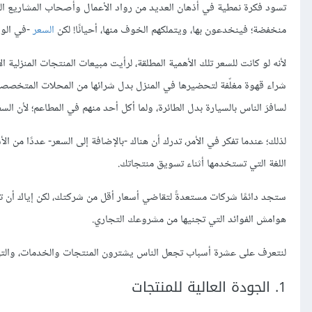
تسود فكرة نمطية في أذهان العديد من رواد الأعمال وأصحاب المشاريع التج
منخفضة؛ فينخدعون بها، ويتملكهم الخوف منها، أحيانًا! لكن
السعر
-في الوا
لأنه لو كانت للسعر تلك الأهمية المطلقة، لرأيت مبيعات المنتجات المنزلية ال
شراء قهوة مغلّفة لتحضيرها في المنزل بدل شرائها من المحلات المتخصصة
لسافرَ الناس بالسيارة بدل الطائرة، ولما أكل أحد منهم في المطاعم؛ لأن السفر
لذلك؛ عندما تفكر في الأمر، تدرك أن هناك -بالإضافة إلى السعر- عددًا من
اللغة التي تستخدمها أثناء تسويق منتجاتك.
ستجد دائمًا شركات مستعدةً لتقاضي أسعار أقل من شركتك، لكن إياك أن تن
هوامش الفوائد التي تجنيها من مشروعك التجاري.
لنتعرف على عشرة أسباب تجعل الناس يشترون المنتجات والخدمات، والتي ب
1. الجودة العالية للمنتجات