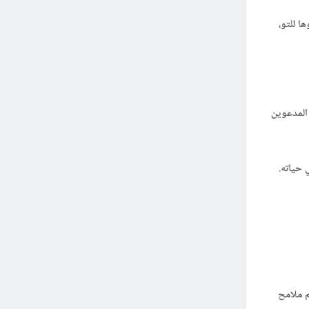
ا للتو،
 المدعوين
 حياته.
م ملامح