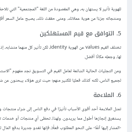
للهوية تأثير لا يستهان به، وهي المقصودة من اللغة "المجتمعية" التي تلاحظ
ومنتجاته جزءًا من هوية عملائك. ومتى حققتَ ذلك، يصبح عامل السعر أق
5. التوافق مع قيم المستهلكين
تختلف القيم values عن الهوية identity، لك
لها، وجعلِه مكانًا أفضل.
لجميع الناس، لكنه كذلك فعليًا للكثير منهم؛ حيث ترى هؤلاء يبحثون عن شر
6. الملاءمة
تمثل الملاءمة أحد أقوى الأسباب تأثيرًا في دفع الناس إلى شراء منتجات و
يستغرق إنجازها أطول مما يريدون. ولهذا، تحظى أي منتجات أو خدمات توفر 
-المشار إليها آنفًا- على النحو المطلوب فعلًا، فإنها تغدو جديرة بدفع المال 