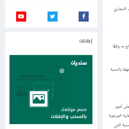
التجاري
إعلانات
دماج به وفقًا
en". فصحيح أن هذا الأمر ليس مهمًا بالنسبة
على أمور
اية المرجوة
يسية التي