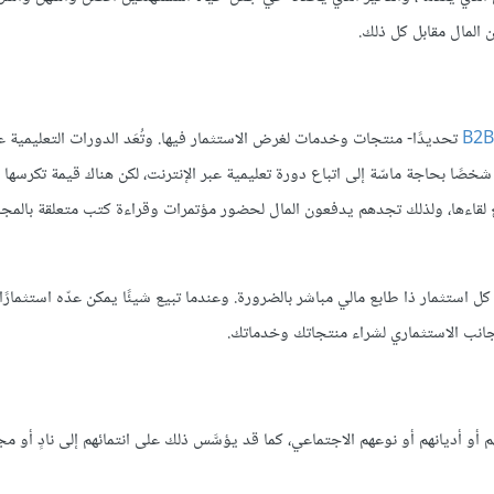
المال مقابل كل ذلك.
تحديدًا- منتجات وخدمات لغرض الاستثمار فيها. وتُعَد الدورات التعليمية عب
شخصًا بحاجة ماسّة إلى اتباع دورة تعليمية عبر الإنترنت، لكن هناك قيمة تكرسها ا
ع لقاءها، ولذلك تجدهم يدفعون المال لحضور مؤتمرات وقراءة كتب متعلقة بالمجا
استثمار ذا طابع مالي مباشر بالضرورة. وعندما تبيع شيئًا يمكن عدّه استثمارً
جانب الاستثماري لشراء منتجاتك وخدماتك.
أو أديانهم أو نوعهم الاجتماعي، كما قد يؤسَّس ذلك على انتمائهم إلى نادٍ أو مج