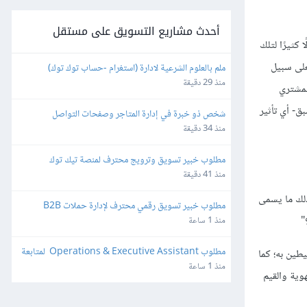
أحدث مشاريع التسويق على مستقل
كثيرًا لتلك
على سبيل
ملم بالعلوم الشرعية لادارة (استغرام -حساب توك توك)
منذ 29 دقيقة
لمشتري
ق- أي تأثير
شخص ذو خبرة في إدارة المتاجر وصفحات التواصل 
الإجتماعي
منذ 34 دقيقة
مطلوب خبير تسويق وترويج محترف لمنصة تيك توك 
(TikTok ads)
منذ 41 دقيقة
ذلك ما يسمى
مطلوب خبير تسويق رقمي محترف لإدارة حملات B2B 
وتنمية المبيعات
منذ 1 ساعة
مطلوب Operations & Executive Assistant  لمتابعة 
طين به؛ كما
فريق خدمة العملاء
منذ 1 ساعة
وية والقيم