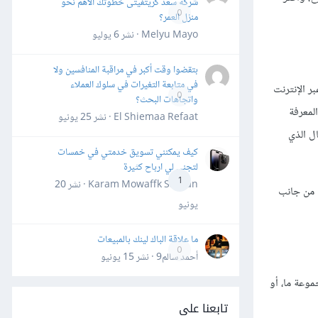
شركة سعد كريتفيتى خطوتك الأهم نحو
0
منزل العمر؟
Melyu Mayo · نشر
6 يوليو
بتقضوا وقت أكبر في مراقبة المنافسين ولا
في متابعة التغيرات في سلوك العملاء
ر الإنترنت
0
واتجاهات البحث؟
لمعرفة
El Shiemaa Refaat · نشر
25 يونيو
ل الذي
كيف يمكنني تسويق خدمتي في خمسات
لتجني لي ارباح كثيرة
1
Karam Mowaffk Sarhan · نشر
20
ا من جانب
يونيو
ما علاقة الباك لينك بالمبيعات
0
أحمد سالم9 · نشر
15 يونيو
موعة ما، أو
تابعنا على