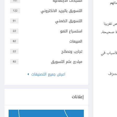
الشبكات الاجتماعية
101
اتهم
التسويق بالبريد الالكتروني
122
التسويق الضمني
91
 تقريبًا
استسراع النمو
22
رة صحيحة،
المبيعات
82
تجارب ونصائح
22
الأسباب في
مبادئ علم التسويق
82
ستنزف
اعرض جميع التصنيفات
إعلانات