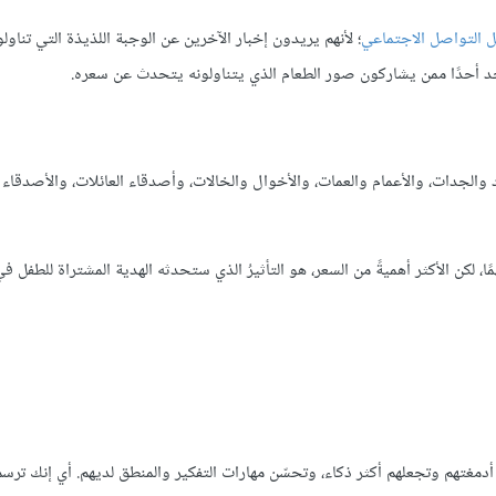
 التواصل الاجتماعي
؛ لأنهم يريدون إخبار الآخرين عن الوجبة اللذيذة التي تناولوه
تجد أحدًا ممن يشاركون صور الطعام الذي يتناولونه يتحدث عن سعره.
 والجدات، والأعمام والعمات، والأخوال والخالات، وأصدقاء العائلات، والأصدقاء
 لكن الأكثر أهميةً من السعر، هو التأثيرُ الذي ستحدثه الهدية المشتراة للطفل في
طور أدمغتهم وتجعلهم أكثر ذكاء، وتحسّن مهارات التفكير والمنطق لديهم. أي إنك ترس