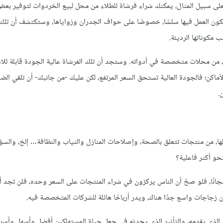
ى سبيل المثال، يمكنك شراء فرشاة للطلاء من محل لبيع الخردوات لتوفير بعض 
كون العمل فيها سلسًا، خصوصًا على حواف الجدران وزواياها، وستكتشف أن تلك 
مكوناتها الرديئة.
 من محلات متخصصة في أدواته. وستجد أن تلك الفرشاة عالية الجودة قابلة للا
ماكن؛ فالجودة العالية تستحق السعر المرتفع، لكن عليك -من جانبك- أن تلقي الض
.
 لها، من منتجات تتعلق بالصحة، وإصلاحات المنازل والثياب والنظافة… إلخ، والس
نحو أكثر فاعلية؟
 مجانًا، فلو صحَّ أن الناس يركزون في شراء المنتجات على السعر وحده، فلن تجد 
 زجاجات واسع جدًا هناك، ويدر أرباحًا هائلة للشركات المتخصصة فيه.
ل الذي يقدمه، والتأثير الذي يحدثه في جعل حياة المستهلكين أفضل وأسهل وأسرع