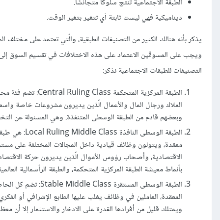
الطبقة الاجتماعية تنتج سلوكًا متجانسًا.
ديناميكية فهي ليست ثابتة أي تتغير بتغير الوقت.
يذكر بأنه هنالك الكثير من التصنيفات الطبقية، والّتي تعتمد على مختلف المع
ويجب على المسوقين الاعتماد على هذه الاختلافات في تقسيم السوق إلى ق
التصنيفات للطبقات الاجتماعية نذكر:
الطبقة المركزية الم
الملاك ورجال المال والأعمال الّذين يديرون مشروعات خاصة واسعة ا
وبعضهم قادم من الطبقة الوسطى المتنفذة. وهي المسئولة عن التخط
الطبقة الوسطى
معقدة، ويتولون وظائف قيادية داخل المجالات المختلفة على مست
الاقتصادية، وأصحاب رؤوس الأموال الّذين يديرون حركة الاقتصاد
بأنماط معيشة الطبقة المركزية المتحكمة، والطبقة الرأسمالية العالمي
الطبقة الوسطى المست
المعقدة، العاملين في وظائف يغلب عليها الطابع الإشرافي أو الفكر
ويمتلك قليل من أفرادها القدرة على الادخار والاستثمار إلا أن معظ