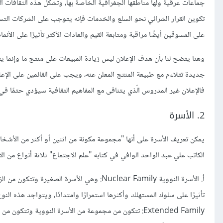
جماعات عرقية ولها مناطقها الجغرافية الخاصة بها، وتشكل هذه الثقافات الف
تكوين القرار الشرائي نحو السلع والخدمات فإنه يتوجب على الشركات ال
على المسوقين أيضًا مراقبة ومتابعة القيم والعادات الأكثر تأثيرًا على الأ
وهنا يتضح لنا بأن هدف الإعلان ليس زيادة المبيعات على منتج ما وإنما ي
جديدة تتلاءم مع طبيعة المنتج المعلن عنه، ويجب على القائمين على الإعل
فالإعلان غير المدروس الّذي يتنافى مع المفاهيم الثقافية سيؤدي حتمًا في 
2. الأسرة
يمكن تعريف الأسرة على أنها "مجموعة مكونة من اثنين أو أكثر من الأشخ
الكاتب علي عبد الواحد الوافي في كتابه "علم الاجتماع" ثلاثة أنواع من ال
أ. الأسرة النووية Nuclear Family: وهي الأسر
تأثيرًا على سلوك المستهلك وأكثرها استمرارًا وامتدادًا، ويتواجد هذه ال
Extended Family: تتكون من مجموعة من الأسرة النووية وتت