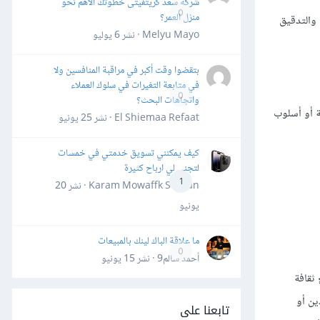
شركة سعد كريتفيتى خطوتك الأهم نحو
0
منزل العمر؟
 والتدقيق
Melyu Mayo · نشر
6 يوليو
بتقضوا وقت أكبر في مراقبة المنافسين ولا
في متابعة التغيرات في سلوك العملاء
0
واتجاهات البحث؟
ة أو أسلوب
El Shiemaa Refaat · نشر
25 يونيو
كيف يمكنني تسويق خدمتي في خمسات
لتجني لي ارباح كثيرة
1
Karam Mowaffk Sarhan · نشر
20
يونيو
ما علاقة الباك لينك بالمبيعات
0
أحمد سالم9 · نشر
15 يونيو
 ثقافة
ين أو
تابعنا على