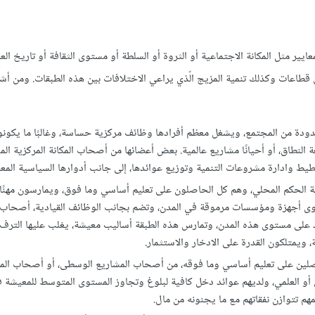
ايير مثل المكانة الاجتماعية أو الثروة أو السلطة أو مستوى الثقافة أو تاريخ العا
طاعات وكذلك تنمية المزيج الّذي يراعي الاختلافات بين هذه الطبقات. ومن أش
تحكمة Central Ruling Class: تضم فئة محدودة من المجتمع، ويشغل معظم أفرادها وظائف مركزية حساسة، وغالبًا ما ي
لنطاق، أو أحيانًا مشاريع عالمية. بعض أعضائها من أصحاب المكانة المركزية المو
يط وادارة مشروعات التنمية وتوزيع عوائدها، إلى جانب أدوارها السياسية المعر
 النافذة Local Ruling Middle Class: هي طبقة الحكم المحلي، وهم كل الحاصلون على تعليم أساسي وما فوق، ويمارسون مه
وى أجهزة ومؤسسات مرموقة في المدن، وتضم بجانب الوظائف القيادية، أصحاب 
 على مستوى هذه المدن، وتمارس هذه الطبقة أساليب معيشة، يغلب عليها الترف 
ة، ويمتلكون القدرة على الادخار والاستثمار.
قرة Stable Middle Class: تضم كل الحاصلين على تعليم أساسي وما فوقه، من أصحاب المشاريع الوسطى، أو أصحاب 
ي أو العلمي، ولديهم عوائد دخل كافية لبلوغ وتجاوز المستوى المتوسط للمعيشة 
مهم تتوازن نفقاتهم مع ما يجنونه من مال.