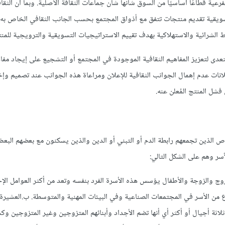
رعية قطاعًا أساسيًا من السوق شأنها شأن جماعات الثقافة الأصلية. وبما أن الثقا
تسويقية تقديم منتجات تتفق مع أذواق المجتمع بحسب الجانب الثقافي الخاص به
نماط الشرائية والاستهلاكية بهدف تقييم الاستراتيجيات التسويقية والترويجية للمن
تعدى لتعزيز المفاهيم الثقافية الموجودة في المجتمع أو التشجيع على إيجاد مفاه
انات عدم إهمال الجوانب الثقافية للإعلان ومراعاة هذه الجوانب عند تصميم وإخ
فشل المنتج المُعلن عنه.
اص الذين تجمعهم رابطة الدم أو التبني أو الدين والذين يسكنون مع بعضهم الب
أسر وهم على الشكل التالي:
ة الصغيرة وتتكون من الزوج والزوجة والأطفال يؤسس هذه الأسرة الفرد بنفسه وتعد من أكثر العوامل ا
نوع من الأسر في المجتمعات الصناعية وفي البيئات المهنية والمتوسطة. ب.العشيرة
كون من ثلاثة أجيال أو أكثر أي أنها تضم الأجداد وأبنائهم المتزوجين وغير المتزوجين وك