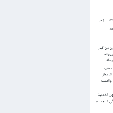
ئلة …إلخ.
هر
كونون من كبار
روثة،
وفة.
نًا ذهنية
الأعمال
والتشبه
المهن الذهنية
في المجتمع،