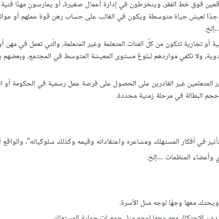
Poor Middle Cla: كل المتعلمين الواقعين فوق خط الفقر، وينخرطون في إدارة أعمال صغيرة، أو يمارسون مهنًا 
ن جدًا لعيش حياة متوسطة ويكون في الغالب على حساب رهن قوة عملهم أو عوائ
…إلخ.
تكون فلاحية أو صناعية أو تجارية تتكون من كلّ الفئات المتعلمة وغير المتعلمة، والّتي تعمل في مه
ليدوية، ولا تكفي مواردهم لبلوغ مستوى المعيشة المتوسط في المجتمع، وبعضهم 
Under : وتضم كل المتعلمين وغير المتعلمين غير القادرين على الحصول على فرصة عمل رسمية في الحكومة أو 
م البطالة في مرحلة زمنية محددة.
ثير في أفكار المستهلك ومشاعره واعتقاداته وقيمه وكذلك سلوكياته"، والواقع أن
دي وأعضاء المنظمات …إلخ.
 ويحتك معها وجهًا لوجه مثل الأسرة.
ك دون الاحتكاك معه وجها لوجه مثل جمعيات حماية المستهلك.