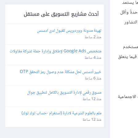
كما يستمد
وحدةً وأقل
أحدث مشاريع التسويق على مستقل
التشاور
تهيئة مدونة ووردبريس للقبول لدى ادسنس
منذ 2 ساعة
المستخدم
متخصص Google Ads لإطلاق وإدارة حملة لشركة مقاولات 
فيما يتعلق
وتشطيبات – Lead Generation
منذ 4 ساعة
خبير أدسنس لحل مشكلة عدم وصول رمز التحقق OTP
منذ 6 ساعة
مسوق رقمي لإدارة التسويق بالكامل لتطبيق جوال
الاجتماعية
منذ 12 ساعة
ملم بالعلوم الشرعية لادارة (استغرام -حساب توك توك)
منذ 12 ساعة