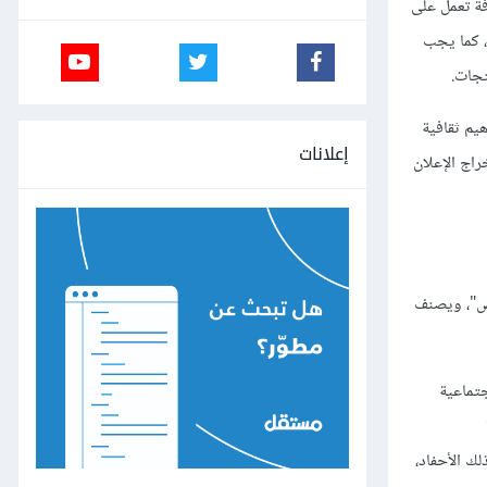
فة تعمل على
، كما يجب
تجات.
يم ثقافية
إعلانات
راج الإعلان
عض"، ويصنف
لإجتماعية
ذلك الأحفاد،