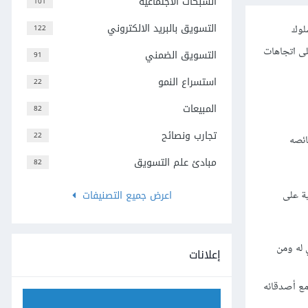
الشبكات الاجتماعية
101
التسويق بالبريد الالكتروني
لوك
122
لى اتجاهات
التسويق الضمني
91
استسراع النمو
22
المبيعات
82
تجارب ونصائح
22
ائصه
مبادئ علم التسويق
82
اعرض جميع التصنيفات
ية على
 له ومن
إعلانات
مع أصدقائه