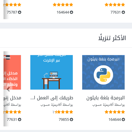
75787
164644
77631
الأكثر تنزيلًا
البرمجة بلغة بايثون
طريقك إلى العمل الحر عبر الإنترنت
بواسطة أكاديميّة حسوب
بواسطة أكاديميّة حسوب
بواسطة أكاديمي
77631
79855
164644