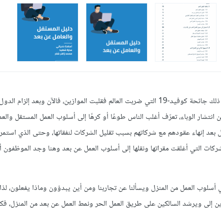
انتشر مصطلح العمل الحر في الآونة الأخير انتشار النار في الهشيم، وسبب ذلك جائحة كوفيد-19 التي ضربت العالم فقلبت الموازين،
شار الوباء، تعرّف أغلب الناس طوعًا أو كرهًا إلى أسلوب العمل المستقل والعم
عد إنهاء عقودهم مع شركاتهم بسبب تقليل الشركات لنفقاتها، وحتى الذي استمر
شركات التي أغلقت مقراتها ونقلها إلى أسلوب العمل عن بعد وهنا وجد الموظفون 
أسلوب العمل من المنزل ويسألنا عن تجاربنا ومن أين يبدؤون وماذا يفعلون، لذا
دين إلى ويرشد السالكين على طريق العمل الحر ونمط العمل عن بعد من المنزل، فكا