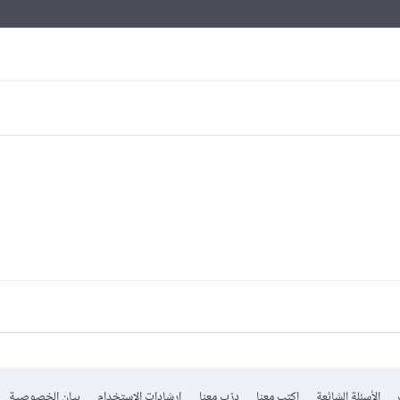
الأسئلة الشائعة
اكتب معنا
درّب معنا
إرشادات الاستخدام
بيان الخصوصية