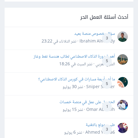
أحدث أسئلة العمل الحر
سؤال بخصوص منصة بعيد
3
Ibrahim Almahdy · نشر
الثلاثاء في 23:22
أهمية دورة الذكاء الاصطناعي لطالب هندسة نفط وغاز
5
الشيخ العربي · نشر
السبت في 18:26
ما أهم أربعة مسارات في كورس الذكاء الاصطناعي؟
5
Sniper Shaker · نشر
30 يوليو
الحصول على عمل في منصة خمسات
1
Omar Abdallh · نشر
15 يوليو
طبيب مولع بالتقنية
3
Ahmed Yahia6 · نشر
6 يوليو