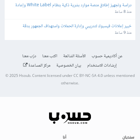
دراسة وتجهيز إطلاق منصة موارد بشرية ذكية بنظام White Label وإعادة 
البيع
منذ 8 ساعة
خبير إعلانات فيسبوك لتدريبي وإدارة الحملات واستهداف الجمهور بدقة
منذ 9 ساعة
عن أكاديمية حسوب
الأسئلة الشائعة
اكتب معنا
درّب معنا
إرشادات الاستخدام
بيان الخصوصية
مركز المساعدة
© 2025
Hsoub
.
Content licensed under
CC BY-NC-SA 4.0
unless mentioned
otherwise.