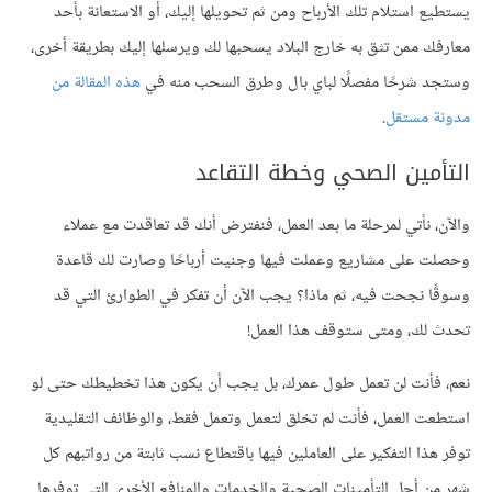
يستطيع استلام تلك الأرباح ومن ثم تحويلها إليك، أو الاستعانة بأحد
معارفك ممن تثق به خارج البلاد يسحبها لك ويرسلها إليك بطريقة أخرى،
وستجد شرحًا مفصلًا لباي بال وطرق السحب منه في
هذه المقالة من
مدونة مستقل
.
التأمين الصحي وخطة التقاعد
والآن، نأتي لمرحلة ما بعد العمل، فنفترض أنك قد تعاقدت مع عملاء
وحصلت على مشاريع وعملت فيها وجنيت أرباحًا وصارت لك قاعدة
وسوقًا نجحت فيه، ثم ماذا؟ يجب الآن أن تفكر في الطوارئ التي قد
تحدث لك، ومتى ستوقف هذا العمل!
نعم، فأنت لن تعمل طول عمرك، بل يجب أن يكون هذا تخطيطك حتى لو
استطعت العمل، فأنت لم تخلق لتعمل وتعمل فقط، والوظائف التقليدية
توفر هذا التفكير على العاملين فيها باقتطاع نسب ثابتة من رواتبهم كل
شهر من أجل التأمينات الصحية والخدمات والمنافع الأخرى التي توفرها