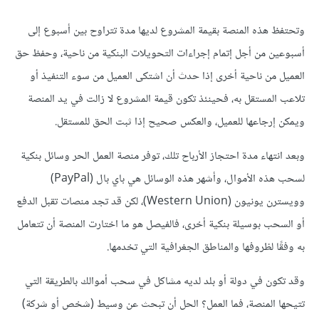
وتحتفظ هذه المنصة بقيمة المشروع لديها مدة تتراوح بين أسبوع إلى
أسبوعين من أجل إتمام إجراءات التحويلات البنكية من ناحية، وحفظ حق
العميل من ناحية أخرى إذا حدث أن اشتكى العميل من سوء التنفيذ أو
تلاعب المستقل به، فحينئذ تكون قيمة المشروع لا زالت في يد المنصة
ويمكن إرجاعها للعميل، والعكس صحيح إذا ثبت الحق للمستقل.
وبعد انتهاء مدة احتجاز الأرباح تلك، توفر منصة العمل الحر وسائل بنكية
لسحب هذه الأموال، وأشهر هذه الوسائل هي باي بال (PayPal)
وويسترن يونيون (Western Union)، لكن قد تجد منصات تقبل الدفع
أو السحب بوسيلة بنكية أخرى، فالفيصل هو ما اختارت المنصة أن تتعامل
به وفقًا لظروفها والمناطق الجغرافية التي تخدمها.
وقد تكون في دولة أو بلد لديه مشاكل في سحب أموالك بالطريقة التي
تتيحها المنصة، فما العمل؟ الحل أن تبحث عن وسيط (شخص أو شركة)