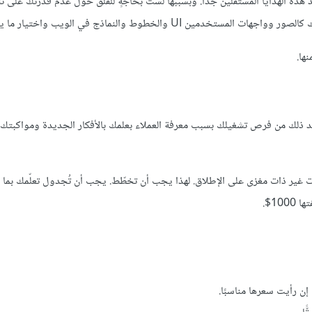
اعد هذه الهدايا المستقلّين جدًّا. وبسببها لست بحاجةٍ للقلق حول عدم قدرتك على 
لخطوط والنماذج في الويب واختيار ما يناسبك منها.
ها.
د ذلك من فرص تشغيلك بسبب معرفة العملاء بعلمك بالأفكار الجديدة ومواكبتك ل
 غير ذات مغزى على الإطلاق. لهذا يجب أن تخطّط. يجب أن تُجدول تعلّمك بما ي
10$.
إن رأيت سعرها مناسبًا.