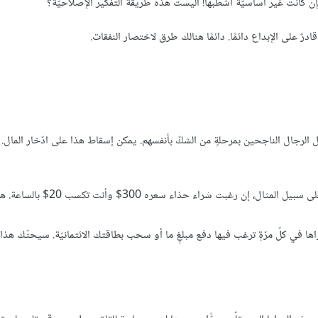
 فإن كانت غير أساسيّة اشطبها! أليست هذه طريقة التفكير الإصلاحيّة؟
ٌ على الإبداع دائمًا. دائمًا هنالك طرق لاختصار النفقات.
كل الرجال الناجحين بمرحلةٍ من الشكّ بأنفسهم. يمكن إسقاط هذا على ادّخار المال
قارن المنتج الّذي تودّ شراءه بعدد الساعات اللازمة لكسب سعره. فعلى سبيل المثال، إن رغبت شراء 
في كلّ مرّةٍ ترغب فيها دفع مبلغٍ ما أو سحب بطاقتك الائتمانيّة. سيحثّك هذا