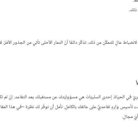
ًا.
 ذلك.
نضباط عالٍ للتمكّن من ذلك. تذكّر دائمًا أنّ الثمار الأحلى تأتي من الجذور الأمَرّ.
ريّ في الحياة. إحدى السلبيّات هي مسؤوليّتك عن مستقبلك بعد التقاعد. إنّ لم تك
تأسيس واردٍ تقاعديٍّ على عاتقك بالكامل. نأمل أن نوفّر لك نظرة –في هذا الم
يّ مجال.