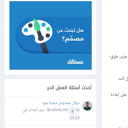
. جرّب طرق-
حذاء سعره 300$ وأنت تكسب 20$ بالساعة. هل أنت
أحدث أسئلة العمل الحر
 على إعادة
سؤال بخصوص منصة بعيد
Ibrahim Almahdy · نشر
الثلاثاء في
3
23:22