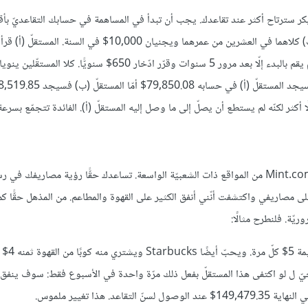
أبكر سترتاح أكثر عند تقاعدك. يجب أن تبدأ في المساهمة في حسابك التقاعديّ ب
ممكن لتحصّل أكبر ربح من الفائدة، فلنطرح مثالًا: المستقلّ (أ) والمستقل (ب) كلاهما في العشرين من عمرهما ويجنيان 00
وقرّر البدء بادّخار 500$ سنويًّا، بينما لم يقرأ المستقلّ (ب) هذه المقالة ولم يقم بالبدء إلّا بعد مرور 5 سنوات وقرّر ادّخار 650
قد تبدو هذه النصيحة بديهيّة لكنّ يجب عليك مراقبة انفاقك. يعدّ موقع Mint.com من المواقع ذات الشعبيّة الواسعة. تساعدك حقًّا رؤية مصاري
على مصاريفي واكتشفت أنّني أنفق الكثير على القهوة والمطاعم. من المذهل حقًّا ك
ّة. فلنطرح مثالًا:
مستقلّ يحب حقًّا مطعم ay
مستقلّ 27$ أسبوعيًّا أي 1404$ سنويًّا. الآن تخيّ ل لو اكتفى هذا المستقلّ بفعل ذلك مرّة واحدة في الأسبوع فقط: سوف ين