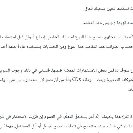
 تسدّدها لحين سحبك للمال.
 هذا النوع ممتاز للمستقلّين، لأنّه يناسب دخلهم. يسمح هذا النوع لحسابك الخاصّ بإيداع أموال قبل احتس
حتساب الضرائب عند التقاعد. هذا النوع ومن الحسابات يستخدم عادةً لدعم أحد ا
ّة من حسابات IRAs الّتي قد تهمّ المستقلّين سوف نناقش بعض الاستثمارات الممكنة ضمنها. فلتبقي في بالك وجوب التن
خياراتك لتقليل الخطر المحتمل. امتلك بعض الأسهم طويلة الأمد وأسهم الشركات الصغيرة وبعض الودائع CDs بدلًا من أنّ تضع كلّ ا
ك.
كن لا تدع هذا يخيفك، إنّه أمر يستحقّ التعلّم. في العموم إن قرّرت الاستثمار في 
ثمار في شركة صغيرة تطمح بأن تتطوّر لتصبح غوغل أو آبل المستقبل. مهما كان 