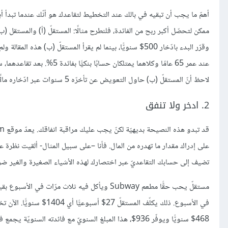
أهمّ ما يجب أن تبقيه في بالك عند التخطيط لتقاعدك هو أنّك عندما تبدأ 
لاحظ أنّ المستقلّ (ب) حاول التعويض عن تأخرّه 5 سنوات عبر ادّخاره مالًا أكثر لكنّه لم يستطع أن يصلّ إلى ما وصل إليه المستقلّ (أ). الفائدة تتجمّع بسرعة.
2. ادخر ولا تنفق
على إدراك مقدار ما تهدره من المال. فأنا –على سبيل المثال- ألقيت نظرة 
تضيف إلى حسابك التقاعديّ عبر اختصارك لهذه الأشياء الصغيرة والغير ضروري
في الأسبوع. ذلك يكلّف ال
468$ سنويًّا ويوفّر 936$، هذا المبلغ السنويّ مع فائدته السنويّة يجمع في النهاية 149,479.35$ عند الوصول لسنّ التقاعد. هذا تغيير ملموس.