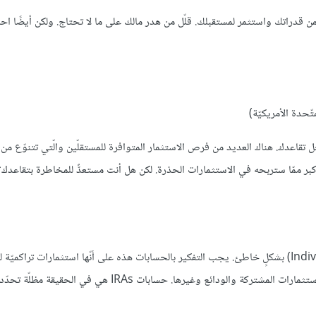
ضمن قدراتك واستثمر لمستقبلك. قلّل من هدر مالك على ما لا تحتاج. ولكن أيضًا 
حدة الأمريكيّة)
جل تقاعدك. هناك العديد من فرص الاستثمار المتوافرة للمستقلّين والّتي تتنوّع من
بر ممّا ستربحه في الاستثمارات الحذرة. لكن هل أنت مستعدٌّ للمخاطرة بتقاعدك؟ ا
غالبًا ما تُفهم حسابات التقاعد الفرديّة (Individual Retirement Accounts) بشكلٍ خاطئ. يجب التفكير بالحسابات هذه على أنّها استثمارات ت
تضع مالك في هذا الحساب تستطيع استثماره كيفما تريد. مثل الأسهم والاستثمارات المشتركة والودائع وغيرها. حساب