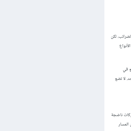
اب الضرائب. لكن
لأنواع
ويع في
ستثمارك في شيء واحد. لا تضع
شركات ناضجة
المسار