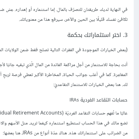
في النهاية لديك طريقتان للتصرّف بالمال. إما استثماره أو إهداره. عِش 
تكافئ نفسك قليلًا بين الحين والآخر، سيرفع هذا من معنوياتك.
3. اختر استثماراتك بحكمة
(بعض الخيارات الموجودة في الفقرات التالية تصلح فقط ضمن الولايات المتّ
أنت بحاجة للاستثمار من أجل مراكمة الفائدة من المال الّذي تبقيه جانبًا لأ
المغامِرة. كما في أغلب جوانب الحياة، المخاطرة الأكبر تعطي فرصة لربحٍ أك
لك. هنا بعض الخيارات للاستثمار التقاعديّ:
حسابات التقاعد الفردية IRAs
من الضرائب على استثماراتك هذه. هناك عدّة أنواع من IRAs، هنا بعضها: