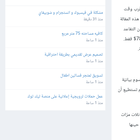
أقرب وقت
مشكلة في فيسبوك و انستجرام و شوبيفاي
10,0$ في السنة. المستقلّ (أ) قرأ هذه المقالة
منذ 31 دقيقة
$ سنويًّا. كلا المستقّلين ينويان التقاعد
كافيه مساحته 75 متر مربع
عند عمر 65 عامًا وكلاهما يمتلكان حسابًا بنكيًّا بفائدة 5%. بعد تقاعدهما، سيجد المستقلّ (أ) في حسابه 79,850.08$ أمّا المستقلّ (ب) فسيجد 78,519.85$ فقط.
منذ 1 ساعة
تصميم عرض تقديمي بطريقة احترافية
منذ 1 ساعة
تسويق لمتجر فساتين اطفال
فك في رسومٍ بيانيّة
منذ 1 ساعة
م تستطيع أن
عمل حملات ترويجية إعلانية على منصة تيك توك
منذ 1 ساعة
Subw ويأكل فيه ثلاث مرّات في الأسبوع بقيمة 5$ كلّ مرة. ويحبّ أيضًا Starbucks ويشتري منه كوبًا من القهوة ثمنه 4$ ثلاث مرّات
فق حينها