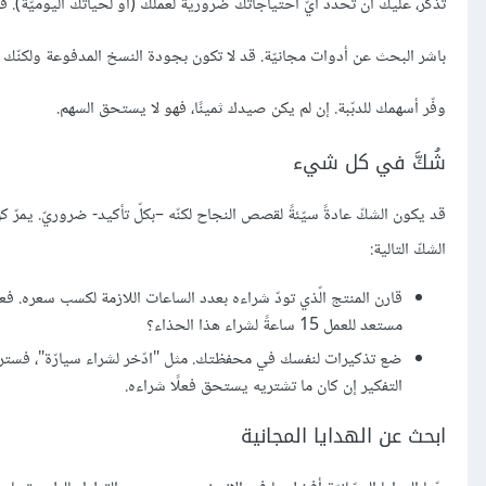
تذكّر، عليك أن تحدّد أيّ احتياجاتك ضروريّة لعملك (أو لحياتك اليوميّة).
باشر البحث عن أدوات مجانيّة. قد لا تكون بجودة النسخ المدفوعة ولكنّك قادر
وفّر أسهمك للدبّبة. إن لم يكن صيدك ثمينًا، فهو لا يستحق السهم.
شُكَّ في كل شيء
قد يكون الشكّ عادةً سيّئةً لقصص النجاح لكنّه –بكلّ تأكيد- ضروريّ. يمرّ 
الشكّ التالية:
مستعد للعمل 15 ساعةً لشراء هذا الحذاء؟
ضع تذكيرات لنفسك في محفظتك. مثل "ادّخر لشراء سيارّة"، فستراها 
التفكير إن كان ما تشتريه يستحق فعلًا شراءه.
ابحث عن الهدايا المجانية