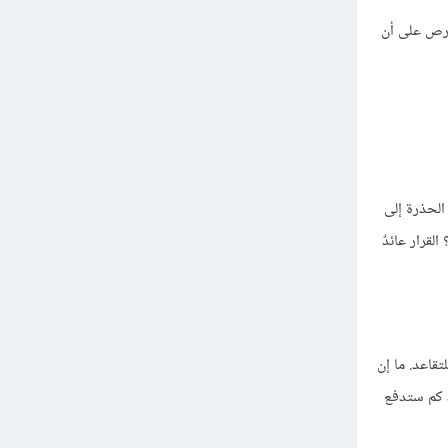
احرص على أن
 الحذرة إلى
لقرار عائدٌ
راكميّة للتقاعد. ما إن
ات IRAs هي في الحقيقة مظلّة تحدّد كم ستدفع