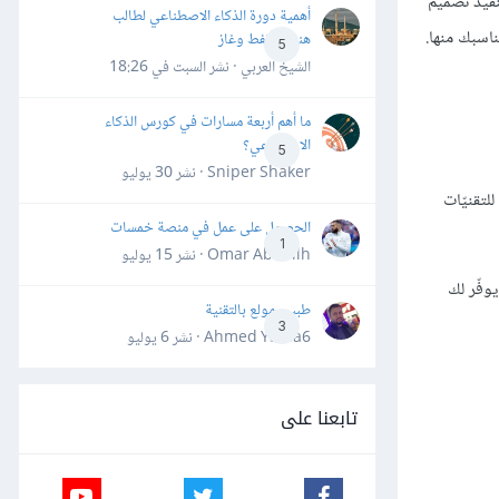
تنفيذ تصميم
أهمية دورة الذكاء الاصطناعي لطالب
هندسة نفط وغاز
5
الشيخ العربي · نشر
السبت في 18:26
ما أهم أربعة مسارات في كورس الذكاء
الاصطناعي؟
5
Sniper Shaker · نشر
30 يوليو
لتقنيّات
الحصول على عمل في منصة خمسات
1
Omar Abdallh · نشر
15 يوليو
وفّر لك
طبيب مولع بالتقنية
3
Ahmed Yahia6 · نشر
6 يوليو
تابعنا على