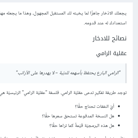
يجعلك الادّخار جاهزًا لما يخبئه لك المستقبل المجهول، وهذا ما يجعله مهمًّ
استعدادك له عند قدومه.
نصائح للادخار
عقلية الرامي
"الرامي البارع يحتفظ بأسهمه للدبّبة – لا يهدرها على الأرانب"
توجد طريقة تفكيرٍ تدعى عقليّة الرامي. فلسفة "عقليّة الرامي" الرئيسيّة هي 
أيّ النفقات تحتاج حقًّا؟
هل النسخة المدفوعة تستحق سعرها حقًّا؟
هل هذه البرمجيّة قيّمةٌ كما تراها حقُّا؟