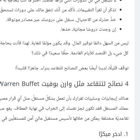
لا تسجّل في كل الدورات الّتي تراها أمامك. اختر ما أنت بحاجةٍ له حقّ
تذكّر أن تقرأ التقييمات. تأكّد من أنّك تنفق مالك على دورات تستحقّ
خذُ حذرك من الاحتيال. سجّل على دروسك عبر مصادر موثوقة.
إن وجدت دروسًا مجانيّة، خذها.
ليس من السهل دائمًا توفير المال. وقد يكون مؤلمًا للغاية. لهذا فأنت بحاجة لا
كل شيء بل اقتصد للأيام القادمة. حظًّا سعيدًا في ذلك؟
توقف قليلًا، لدينا أيضًا بعض النصائح للتقاعد بثراء. جاهز؟ فلنبدأ!
4 نصائح لتتقاعد مثل وارن بوفيت Warren Buffet
هنالك إيجابيّات وسلبيّات لقرارك بأن تعمل بشكلّ مستقلّ، مثل أي قرار مصي
عملك المستقل فقد تكون تجرّ نفسك إلى الخراب في نهاية المطاف. يقع عبء 
تقاعديّة مختلفة يمكن من خلالها تأسيس مستقبل ماليّ آمن للمستقلّين في أ
1. ادخر مبكرًا