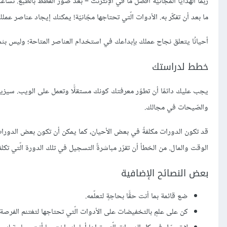
ربّما الهدايا المجّانيّة أفضل ما في الإنترنت – بعد صور القطط بالطبع. تس
ما بعد أن تفكّر به. الأدوات الّتي تحتاجها مجّانيّة! يمكنك إيجاد عناصر عملك كالصور وواجهات المستخدمين UI وا
أحيانُا يتعلق نجاح عملك بإبداعك في استخدام العناصر المتاحة؛ وليس بثمن
خطط لدراستك
يجب عليك دائمًا أن تطوّر معرفتك كونك مستقلًّا وتعمل على الويب. سيزي
والصّيحات في مجالك.
قد تكون الدورات مكلفةً في بعض الأحيان، كما يمكن أن تكون بعض الدورات
الوقت والمال. من الخطأ أن تقرّر مباشرةً التسجيل في تلك الدورة الّتي تكلفتها 00
بعض النصائح الإضافية
ضع قائمة بما أنت حقًّا بحاجةٍ لتعلّمه.
كن على علمٍ بالتخفيضات على الأدوات الّتي تحتاجها لتغتنم الفرصة 