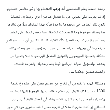
وهذه النقطة يعلم المصممون أنه
يجب
الاهتمام بها وفق عناصر التصميم،
إذ قد يترتب على تعديل جزء ما تعديل عناصر أخرى ترتبط به، فعندئذ
تكون تلك العناصر في مجموعة واحدة تتأثر بهذا السلوك، بدلًا من تناثرها
هنا وهناك مع فوضوية التعديلات اللاحقة، مما يجعل العمل على الملف
بعد أسبوع من تسليمه للعميل كأنه تفكيك لقنبلة لا تدري أي سلك هو الذي
سيفجرها في وجهك، ناهيك عما إن عمل عليه زميل لك من بعدك، وتلك
مشكلة يتجنبها المبرمجون بالتوثيق المفصل للبرمجيات لئلا يتعبوا من
بعدهم، ولتسهيل صيانة البرنامج فيما بعد وتعديله، ولشرحه للعملاء
والمستخدمين، وهكذا … .
ومشكلة كهذه لا يفترض أن تخرج من مصمم يعمل على مشروع بقيمة
1500 دولار! فكان الأولى أن ينظم ملفاته ليسهل الرجوع إليها فيما بعد
وتعديلها، أو حتى الرجوع إليها للاسترشاد في أعمال تالية، فليس من
المنطقي إن كنت مترجمًا مثلًا أن تترجم نفس الملف عشرين مرة في حين