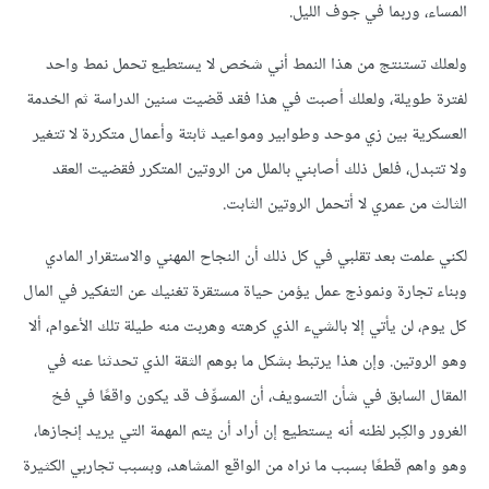
المساء، وربما في جوف الليل.
ولعلك تستنتج من هذا النمط أني شخص لا يستطيع تحمل نمط واحد
لفترة طويلة، ولعلك أصبت في هذا فقد قضيت سنين الدراسة ثم الخدمة
العسكرية بين زي موحد وطوابير ومواعيد ثابتة وأعمال متكررة لا تتغير
ولا تتبدل، فلعل ذلك أصابني بالملل من الروتين المتكرر فقضيت العقد
الثالث من عمري لا أتحمل الروتين الثابت.
لكني علمت بعد تقلبي في كل ذلك أن النجاح المهني والاستقرار المادي
وبناء تجارة ونموذج عمل يؤمن حياة مستقرة تغنيك عن التفكير في المال
كل يوم، لن يأتي إلا بالشيء الذي كرهته وهربت منه طيلة تلك الأعوام، ألا
وهو الروتين. وإن هذا يرتبط بشكل ما بوهم الثقة الذي تحدثنا عنه في
المقال السابق في شأن التسويف، أن المسوِّف قد يكون واقعًا في فخ
الغرور والكِبر لظنه أنه يستطيع إن أراد أن يتم المهمة التي يريد إنجازها،
وهو واهم قطعًا بسبب ما نراه من الواقع المشاهد، وبسبب تجاربي الكثيرة