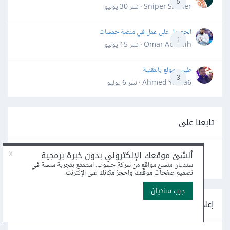
5
Sniper Shaker · نشر
30 يوليو
الحصول على عمل في منصة خمسات
1
Omar Abdallh · نشر
15 يوليو
طبيب مولع بالتقنية
3
Ahmed Yahia6 · نشر
6 يوليو
تابعنا على
إعلانات