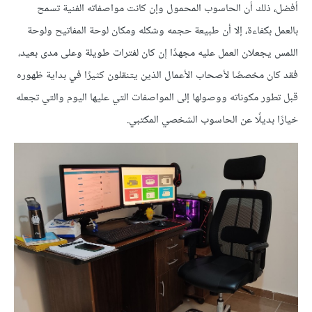
أفضل، ذلك أن الحاسوب المحمول وإن كانت مواصفاته الفنية تسمح
بالعمل بكفاءة، إلا أن طبيعة حجمه وشكله ومكان لوحة المفاتيح ولوحة
اللمس يجعلان العمل عليه مجهدًا إن كان لفترات طويلة وعلى مدى بعيد،
فقد كان مخصصًا لأصحاب الأعمال الذين يتنقلون كثيرًا في بداية ظهوره
قبل تطور مكوناته ووصولها إلى المواصفات التي عليها اليوم والتي تجعله
خيارًا بديلًا عن الحاسوب الشخصي المكتبي.