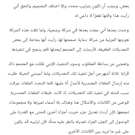
بعض، ويجب أن تكون بترتيب محدد وإلا اختلف التصميم، والحق أني
رأيت هذا وقتها تقعرًا لا داعي له.
وحدث بعدها أني عملت بعدها في شركة برمجية، ولما تلقت هذه الشركة
هويتها المرئية من شركة دعاية صممتها لها، رأيت أنها بحاجة إلى بعض
التعديلات الطفيفة، فأرسلت إلى المصمم ليعدلها فلم ينجح في تنفيذها.
ولعجبي من بساطة المطلوب وسوء التنفيذ، فإنني ظللت مع المصمم ذاك
قرابة ثلاثة أشهر من أجل تنفيذ تلك التعديلات، ولما أعيتني الحيلة طلبت
منه إرسال الملفات المصدرية لأعدل أنا عليها، فلما فتحت الملفات عرفت
سبب فشله في تنفيذ تلك التعديلات، إذ كانت طبقات الملفات المصدرية
فوضى من الكائنات والأشكال هنا وهناك، بلا أسماء تميزها ولا مجموعات
تجمعها، فإن أردت تعديل جزء خربت أجزاءً أخرى، فحتى مع القدرة على
الوصول إلى الجزء المراد تعديله بالنقر عليه مثلًا، فإن ترتيبه قد يكون
على غير ما تريد بين الكائنات الأخرى.