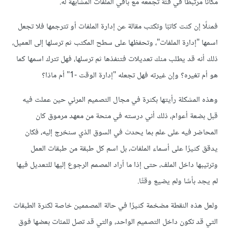
مكانًا مرتبطًا في فئة تجمعه مع باقي الملفات المشابهة له.
فمثلًا إن كنت كاتبًا وتكتب مقالة عن إدارة الملفات أو تترجمها فلا تجعل
اسمها "إدارة الملفات"، وتحفظها على سطح المكتب ثم ترسلها إلى العميل،
ذلك أنه قد يطلب منك تعديلات فتنفذها ثم ترسلها، فهل تترك اسمها كما
هو أم تغيره؟ وإن غيرته فهل تجعله "إدارة الوقت -1" أم ماذا؟
وهذه المشكلة رأيتها بكثرة في مجال التصميم المرئي حين عملت فيه
قبل بضعة أعوام، ذلك أني درسته في منحة من معهد مرموق كان
المحاضر فيه على علم بما يحدث في السوق الذي سنخرج إليه، فكان
يدقق كثيرًا على أسماء الملفات، بل اسم كل طبقة من طبقات العمل
وترتيبها داخل الملف، حتى إذا ما أراد المصمم الرجوع إليها للتعديل فيها
لم يجد بأسًا ولم يضيع وقتًا.
ولعل هذه النقطة مضخمة كثيرًا في حالة المصممين خاصة لكثرة الطبقات
التي قد تكون داخل التصميم الواحد، والتي قد تصل للمئات بعضها فوق