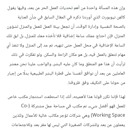
وإن هذه المسألة واحدة من أهم تحديات العمل الحر عن بعد، وفيها يقول
كالفِن نيوبورت الذي أوردنا ذكره في المقال السابق في شأن العناية
بالصحة النفسية وإدارة الوقت، أن تجعل بيئة العمل للعمل والمنزل لشؤون
المنزل، فإن احتاج عملك ساعة إضافية فلا تأخذه معك للمنزل، بل ابق تلك
الساعة الإضافية في محل العمل حتى تنهيه، ثم عد إلى المنزل ولا تنفذ أي
مهام تتعلق بالعمل فيه، بل هو مكان الراحة والسكن. ولو تفكرت في ذلك
لرأيت أن هذا هو المنطق وما كان عليه البشر، والواجب علينا نحن معشر
العاملين عن بعد أن نوافق أنفسنا على فطرة البشر الطبيعية بدلًا من إجبار
من حولنا على التكيف وفق ظروفنا.
لهذا فإننا نكرر قولنا هذا لأهميته، أنك إذا استطعت استئجار مكتب خاص
للعمل فهو أفضل شيء، ثم مكتب في مساحة عمل مشتركة (Co-
Working Space) وهي شركات تؤجر مكاتب خالية للأعمال وللذين
يعملون عن بعد وللشركات الصغيرة التي ليس لها مقر بعد وللاجتماعات