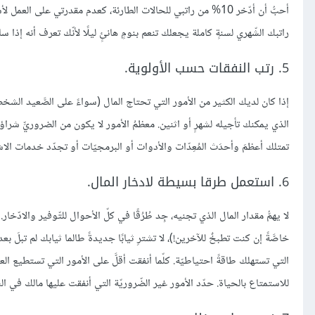
راتبك الشّهري لسنةٍ كاملة يجعلك تنعم بنومٍ هانئٍ ليلًا لأنّك تعرف أنه إذا ساء
5. رتب النفقات حسب الأولوية.
إذا كان لديك الكثير من الأمور التي تحتاج المال (سواءً على الصَّعيد الش
الذي يمكنك تأجيله لشهرٍ أو اثنين. معظمُ الأمور لا يكون من الضروريِّ شراؤها 
تمتلك أعظمَ وأحدَث المُعِدّات والأدوات أو البرمجيّات أو تجدّد خدمات الاشت
6. استعمل طرقا بسيطة لادخار المال.
لا يهمُّ مقدار المال الذي تجنيه، جِد طُرُقًا في كلّ الأحوال للتّوفير والادّخا
خاصَّةً إن كنت تطبخٌ للآخرين!)، لا تشترِ ثيابًا جديدةً طالما ثيابك لم تبلَ 
التي تستهلك طاقةً احتياطيّة. كلّما أنفقت أقلَّ على الأمور التي تستطيع العي
للاستمتاع بالحياة. حدّد الأمور غير الضّروريّة التي أنفقت عليها مالك في الش