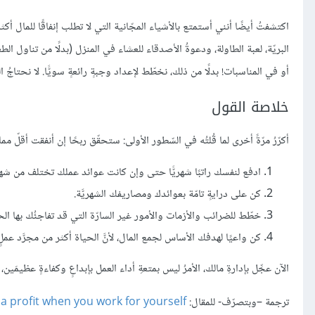
اكتشفتُ أيضًا أنني أستمتع بالأشياء المجّانية التي لا تطلب إنفاقًا للمال 
البريّة، لعبة الطاولة، ودعوةُ الأصدقاء للعشاء في المنزل (بدلًا من تناول ا
أو في المناسبات! بدلًا من ذلك، نخطّط لإعداد وجبةٍ رائعةٍ سويًّا. لا نحتاجُ ا
خلاصة القول
أكرّرُ مرّةً أخرى لما قُلتُه في السّطور الأولى: ستحقّق ربحًا إن أنفقت أقلّ مم
ادفع لنفسك راتبًا شهريًّا حتى وإن كانت عوائد عملك تختلف من شهرٍ 
كن على درايةٍ تامّة بعوائدك ومصاريفك الشهريَّة.
خطّط للضرائب والأزمات والأمور غير السارّة التي قد تفاجئُك بها الح
كن واعيًا لهدفك الأساس لجمع المال، لأنَّ الحياة أكثر من مجرَّد عمل
الآن عجِّل بإدارةِ مالك، الأمرُ ليس بمتعةِ أداء العمل بإبداعٍ وكفاءةٍ عظيمَين، 
ترجمة –وبتصرّف- للمقال:
 a profit when you work for yourself