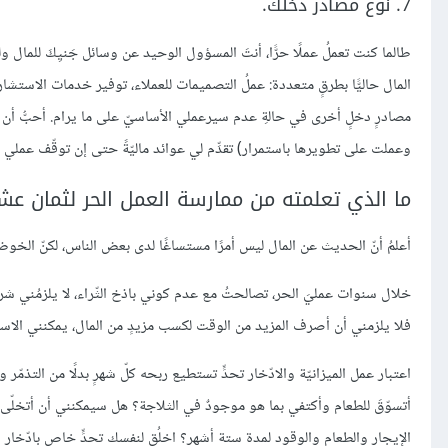
7. نوع مصادر دخلك.
طالما كنت تعملُ عملًا حرًّا، أنتَ المسؤول الوحيد عن وسائل جَنيِكَ للمال
المال حاليًّا بطرقٍ متعددة: عملُ التصميمات للعملاء، توفير خدمات الاستشارات
مصادرٍ دخلٍ أخرى في حالةِ عدم سيرعملي الأساسيّ على ما يرام. أحبُّ أن أق
وعملت على تطويرها باستمرار) تقدِّم لي عوائد ماليّةً حتى إن توقّف عملي لبعض
ما الذي تعلمته من ممارسة العمل الحر لثمان ع
أعلمُ أنّ الحديث عن المال ليس أمرًا مستساغًا لدى بعض الناس، لكنّ الخوض 
خلال سنوات عمليَ الحر، تصالحتُ مع عدم كوني باذخ الثّراء، لا يلزمُني شراءً سي
فلا يلزمني أن أصرف المزيد من الوقت لكسب مزيدٍ من المال، يمكنني الاستم
اعتبار عمل الميزانيّة والادّخار تحدٍّ تستطيع ربحه كلّ شهرٍ بدلًا من التذمّ
أتسوّقَ للطعام وأكتفي بما هو موجودٌ في الثلاجة؟ هل سيمكنني أن أتخلّ
الإيجار والطعام والوقود لمدة ستة أشهر؟ اخلُق لنفسك تحدٍّ خاص بادّخار ا