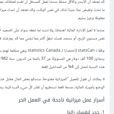
قد تعتقد أن الأيسَر والأقلَّ مشقّةً عندما تعمل كمستقلٍّ أن تقدم لعملائك عملًا
ما تحبُّ وتقبض ثمنًا جيّدًا لذلك في نفس الوقت، وقد تعتقد أن إعداد ميزانيةٍ
مغلوطٌ وغيرُ سليم.
عندما لا تعيرُ الإدارة الماليّة اهتمامًا، ولا تنتبه لما تنفقه سواءً على ال
نفس مستوى الرّبح، أو ستجد نفسك تنفقُ أكثر مما تجني مما قد يعرّضك لأزم
وفقًا لـ statsCan (اختصارًا ل
هذه النسبة لتصل إلى 4% من المداخيل فقط.
لا يمكنك أن تقول للعميل "الميزانيّة مفتوحةُ، ستدفع بعض المال مقابل خدماتنا 
الوضع بأمورك الماليّة، عندها فقط تستطيع أن تقدِّر كلَّ شيءٍ قدره فيما يتعل
أسرار عمل ميزانية ناجحة في العمل الحر
1. حدد لنفسك راتبا