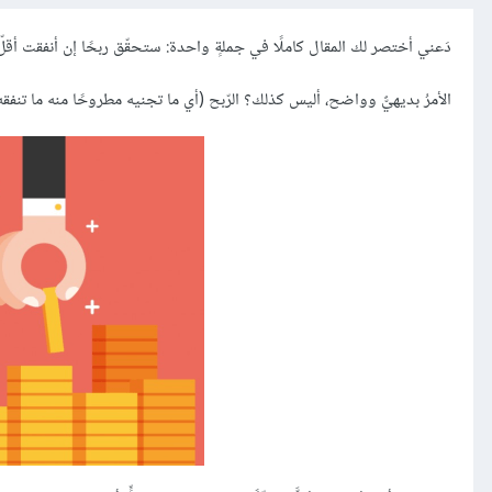
دَعني أختصر لك المقال كاملًا في جملةٍ واحدة: ستحقّق ربحًا إن أنفقت أقلّ 
الأمرُ بديهيٌّ وواضح، أليس كذلك؟ الرّبح (أي ما تجنيه مطروحًا منه ما تنفقه) يُ