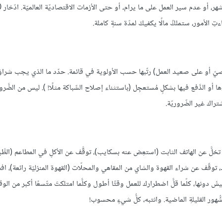
تِ الأمور، ستملكُ مالًا يكفيكَ لمدّة سنةٍ كاملة.
خصيّ أو على صعيد العمل) رتّبها حسب الأولوية في قائمة. حدّد ما الذي يجب شراؤه
أو الدَّفع فيها بشكلٍ مُستعجِل (باستثناء إصلاح السِّباكة مثلًا! ). ليس من الضَّر
راك غير الضّروريّة.
ر. تخلَّ عن الهاتف الثابت (استعِض عنه بسكايب)، توقَّف عن الأكلِ في المطاعم (الطَّبخ
بعد، توقّف عن شراء القهوة والشاي من المقاهي والمحلّات (القهوة المنزليّة رائعة)، اف
شَ دونها، كلّما قلَّ اضطرارك للعمل وقتًا أطول وكلَّما امتلكتَ متّسعًا أكبر من الو
ُّهور القليلةِ الماضية. وانتبه، كلُّ شيءٍ محسوب!