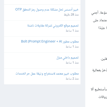
خبير أدسنس لحل مشكلة عدم وصول رمز التحقق OTP
نوّعة. أجني
منذ 28 دقيقة
عتمادَ على
تصميم موقع الكتروني لشركة مقاولات ناشئة
يِّدًا
منذ 1 ساعة
مطلوب مطور Bolt (Prompt Engineer + AI 
Developer)
منذ 1 ساعة
تصميم داخلي منزل
لين.
منذ 1 ساعة
رُ بفعاليةٍ
مطلوب خبير معتمد لاستخراج وثيقة عمل حر الخدمات 
الرقمية المتجر إلكتروني
منذ 2 ساعة
 سأستطيع ألا
روفات