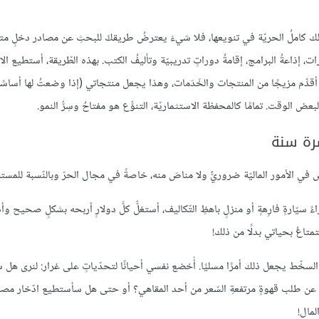
 ولك كاملُ الحريّة في تنويعها، فلا شيءَ يعترضُ طريقكَ للبحثِ عن مصادر دخلٍ مت
، إذاعةُ البرامج، إقامةُ دوراتٍ تدريبيّة وتأليفُ الكتب. بهذه الطّريقة، أستطيع الا
دِّم مزيجًا من المنتجات والخَدَمات، وهذا يجعل منتجاتي (إذا وضعتُ لها أساسًا ج
 الوقت. تمامًا كالمحفظة الاستثماريّة، التنوُّع هو مفتاحُ وسِرُّ النمو.
شرة سنة
في الأمور الماليّة ضروريٌّ ولا مناصَ منه، خاصةً في مجال الحرّ وبالنّسبة للمستق
ّارةٍ فارِهةٍ أو منزلٍ باهظِ التّكاليف، أستغلُّ كلَّ دولارٍ أربحه بشكلٍ صحيح وأدّخ
تاعُ بحياتي بدلًا من ذلك!
ر والسخّط يجعل ذلك أمرًا مسليًا. أُخضع نفسي أحيانًا لتحدّياتٍ على غرار: لنرى هل
ى عن طلب قهوةٍ مرتفعةِ السّعر من أحد المقاهي؟ أو حتى هل سأستطيع ادّخار مص
لمال!