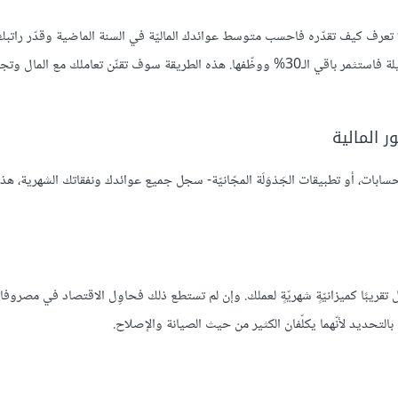
من هذه القيمة، أما الـ30% الباقية فاجعلها للضرائب، وإن كانت الضرائب قليلة فاستثمر باقي الـ30% ووظّفها. هذه الطريقة سوف تقنّن تعاملك
الحسابات، أو تطبيقات الجَدْوَلَة المجّانيّة- سجل جميع عوائدك ونفقاتك الشهرية، 
تقريبًا كميزانيّةٍ شهريّةٍ لعملك. وإن لم تستطع ذلك فحاوِل الاقتصاد في مصروفاتك
 بالتحديد لأنّهما يكلّفان الكثير من حيث الصيانة والإصلاح.