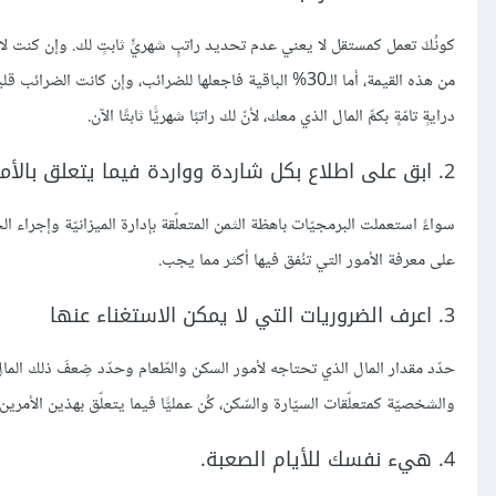
درايةٍ تامّةٍ بكمِّ المال الذي معك، لأنّ لك راتبًا شهريًّا ثابتًا الآن.
2. ابق على اطلاع بكل شاردة وواردة فيما يتعلق بالأمور المالية
سواءً استعملت البرمجيّات باهظة الثمن المتعلّقة بإدارة الميزانيّة وإجراء 
على معرفة الأمور التي تنُفق فيها أكثر مما يجب.
3. اعرف الضروريات التي لا يمكن الاستغناء عنها
حدّد مقدار المال الذي تحتاجه لأمور السكن والطّعام وحدّد ضِعفَ ذلك المال 
والشخصيّة كمتعلّقات السيّارة والسّكن، كُن عمليًّا فيما يتعلّق بهذين الأمرين
4. هيء نفسك للأيام الصعبة.