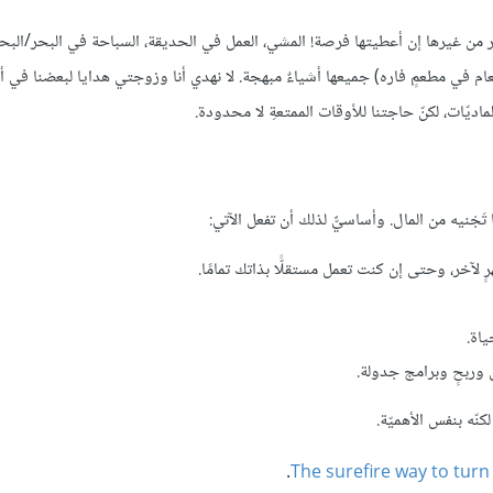
أكثر من غيرها إن أعطيتها فرصة! المشي، العمل في الحديقة، السباحة في البحر/البحي
لطعام في مطعمٍ فاره) جميعها أشياءٌ مبهجة. لا نهدي أنا وزوجتي هدايا لبعضنا في أع
لماديّات، لكنّ حاجتنا للأوقات الممتعةِ لا محدودة.
ا تَجْنيه من المال. وأساسيٌّ لذلك أن تفعل الآتي:
لآخر، وحتى إن كنت تعمل مستقلًّا بذاتك تمامًا.
ياة.
ٍ وربحٍ وبرامج جدولة.
لكنّه بنفس الأهميّة.
.
The surefire way to turn