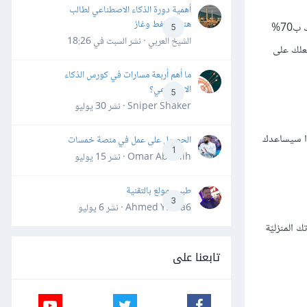
أهمية دورة الذكاء الاصطناعي لطالب
هندسة نفط وغاز
كونُكَ تعمل كمستقل لا يعني عدم تحديد راتبٍ شهريٍّ ثابتٍ لك. وإن كنت لا تعرف كيف تقدّره فاحسب متوسط عوائدك الماليّة في السنة الماضية وقدّر راتبك ب70%
5
الشيخ العربي · نشر
السبت في 18:26
 مع المال وتجعلك على
ما أهم أربعة مسارات في كورس الذكاء
الاصطناعي؟
5
Sniper Shaker · نشر
30 يوليو
هذا سيساعدك
الحصول على عمل في منصة خمسات
1
Omar Abdallh · نشر
15 يوليو
طبيب مولع بالتقنية
3
Ahmed Yahia6 · نشر
6 يوليو
 المنزليّة
تابعنا على