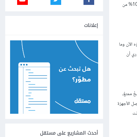
أحبُّ أن أدّخر 10% من راتبي للحالات الطارئة، كعدم مقدرتي على العمل لأشهر، أو عدم سير العمل على ما يرام، أو حتى الأزمات الاقتصاديّة العالميّة. ادّخار 10% من
إعلانات
 الآن وما
وري أن
ُ ممتعٌ،
صِل الأجهزة
قت
أحدث المشاريع على مستقل