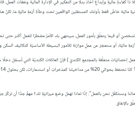
 ذا كفاءةٍ عاليةٍ وإبداعٍ أخّاذ بدلًا من التفكير في الإدارة المالية ونفقات العمل، فأ
 ماليّة خاصٌّ فقط بأولئك المستقلين الواقعين تحت وطأةِ أزمةٍ ماليّةٍ ما، لكنَّ هذ
صعيد الشخصيّ أو فيما يتعلّق بأمور العمل، سينتهي بك الأمرُ مضطرًا للعملِ أكثر حتى 
ةٍ ماليّة، أو ستعجَز عن عملِ موازنة للأمور البسيطة الأساسيّة كتكاليف السكن 
ـ statistics Canada وهي منظّمة تهتم بعمل إحصائيّات متعلّقة بالمجتمع الكنديّ ) فإنَّ العائلات الكنديّة التي تُسجّل دخلًا 
وسنتكفّل نحن بالعمل". إذًا لماذا تهمل وضعَ ميزانيّةٍ لك؟ مهمٌّ جدًّا أن تركّز جيّد
ّق بالإنفاق