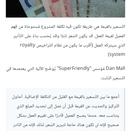
التّسعير بالقيمة هي طريقة تكون فيه تكلفة المشروع مُستوحاة من فهم
العميل لقيمة العمل. قد يكون السّعر ثابتًا وقد يُحسب بناءً على التّأثير
الذي سيتركه العمل (أقرب ما يكون من نظام التّراخيص royalty
system)
Dan Mall مُؤسس "SuperFriendly" يُوضّح الآلية التي يعتمدها في
التّسعير الثّابت:
أجمع ما بين التّسعير بالقيمة مع القليل من التكلفة الإضافية. أحاول
التّركيز والحديث عن القيمة قبل أن نصل إلى تحديد المبلغ الذي
يتناسب معه. عندما يصبح العميل قادرًا على تقييم العمل بشكل
صحيح فإنه لن تكون هناك حاجة لتبرير السّعر، لذلك فإنه من النّادر