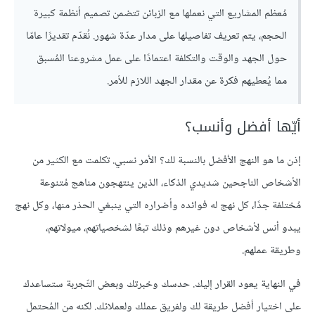
مُعظم المشاريع التي نعملها مع الزبائن تتضمن تصميم أنظمة كبيرة
الحجم، يتم تعريف تفاصيلها على مدار عدّة شهور. نُقدّم تقديرًا عامّا
حول الجهد والوقت والتكلفة اعتمادًا على عمل مشروعنا المُسبق
مما يُعطيهم فكرة عن مقدار الجهد اللازم للأمر.
أيّها أفضل وأنسب؟
إذن ما هو النهج الأفضل بالنسبة لك؟ الأمر نسبي. تكلمت مع الكثير من
الأشخاص الناجحين شديدي الذكاء، الذين ينتهجون مناهج مُتنوعة
مُختلفة جدًا، كل نهج له فوائده وأضراره التي ينبغي الحذر منها، وكل نهج
يبدو أنس لأشخاص دون غيرهم وذلك تبعًا لشخصياتهم، ميولاتهم،
وطريقة عملهم.
في النهاية يعود القرار إليك. حدسك وخبرتك وبعض التّجربة ستساعدك
على اختيار أفضل طريقة لك ولفريق عملك ولعملائك. لكنه من المُحتمل