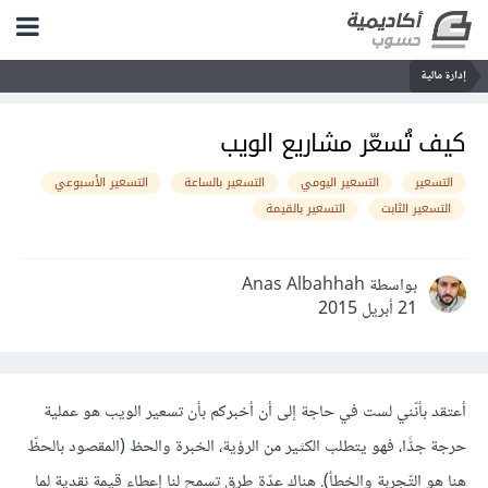
إدارة مالية
كيف تُسعّر مشاريع الويب
التسعير
التسعير اليومي
التسعير بالساعة
التسعير الأسبوعي
التسعير الثابت
التسعير بالقيمة
بواسطة Anas Albahhah
21 أبريل 2015
أعتقد بأنّني لست في حاجة إلى أن أخبركم بأن تسعير الويب هو عملية
حرجة جدًّا، فهو يتطلب الكثير من الرؤية، الخبرة والحظ (المقصود بالحظّ
هنا هو التّجربة والخطأ). هناك عدّة طرق تسمح لنا إعطاء قيمة نقدية لما