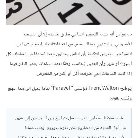
بالرغم من أنه يشبه التسعير الساعي بطرق عديدة إلّا أن التسعير
الأسبوعي أو الشهري يمتلك بعض من الاختلافات الواضحة، فبهذين
النموذجين تفترض التكلفة بأن الناس يعملون عددًا مُحددًا من الساعات كل
أسبوع أو شهر وأن العميل يُحاسَب وفقًا لعدد الساعات بغض النظر فيما
إذا كانت الساعات التي صُرفت أقل أو أكثر من المُفترض.
يُوضّح Trent Walton مُؤسس " Paravel" لماذا يميل إلى هذا النهج
ويُشير بقوله:
أغلب عملائنا يفضّلون فترات عمل تتراوح بين أسبوعين إلى شهر.
من أجل العديد من المشاريع نحن نقوم بتوزيع أوقات عملنا
الأسبوعية والشهرية بما يتناسب معها، وهذا النهج يبدو منطقيّا