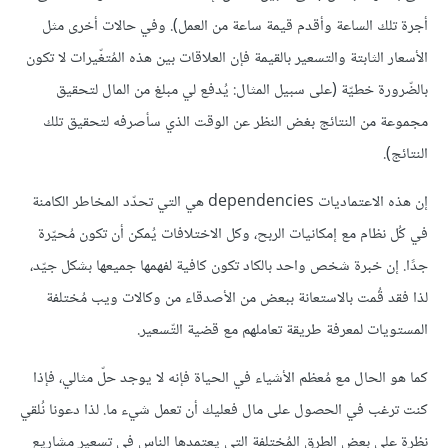
أجرة تلك الساعة وأقدم قيمة ساعة من العمل). وفي حالات أخرى مثل
الأسعار الثابتة والتسعير بالقيمة فإن العلاقات بين هذه المُتغّيرات لا تكون
بالضّرورة خطيّة (على سبيل المثال: يُدفع لي مبلغ من المال لتحقيق
مجموعة من النتائج بغض النظر عن الوقت الذي سأصرفه لتحقيق تلك
النتائج).
إن هذه الاعتماديات dependencies هي التي تحدّد المخاطر الكامنة
في كُل نظام مع إمكانيات الربح، وكل الاختلافات يُمكن أن تكون مُحيّرة
جدًا. إن خبرة شخص واحد بالكاد تكون كافية لفهمها جميعها بشكل جيّد،
لذا فقد قُمت بالاستعانة ببعض من الأصدقاء من وكالات ويب مُختلفة
المستويات لمعرفة طريقة تعاملهم مع قضية التّسعير.
كما هو الحال مع مُعظم الأشياء في الحياة فإنه لا يوجد حلّ مثالي، فإذا
كنت ترغب في الحصول على مال فعليك أن تعمل شيء ما. لذا دعونا نُلقي
نظرة على بعض الطرق المُختلفة التي يعتمدها الناس في تسعير مشاريع