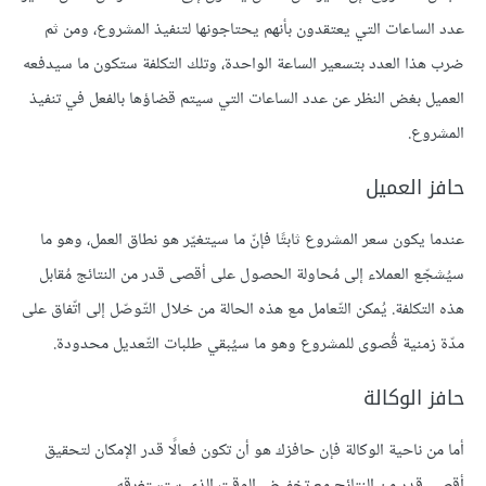
عدد الساعات التي يعتقدون بأنهم يحتاجونها لتنفيذ المشروع، ومن ثم
ضرب هذا العدد بتسعير الساعة الواحدة، وتلك التكلفة ستكون ما سيدفعه
العميل بغض النظر عن عدد الساعات التي سيتم قضاؤها بالفعل في تنفيذ
المشروع.
حافز العميل
عندما يكون سعر المشروع ثابتًا فإنّ ما سيتغيّر هو نطاق العمل، وهو ما
سيُشجّع العملاء إلى مُحاولة الحصول على أقصى قدر من النتائج مُقابل
هذه التكلفة. يُمكن التّعامل مع هذه الحالة من خلال التّوصّل إلى اتّفاق على
مدّة زمنية قُصوى للمشروع وهو ما سيُبقي طلبات التّعديل محدودة.
حافز الوكالة
أما من ناحية الوكالة فإن حافزك هو أن تكون فعالًا قدر الإمكان لتحقيق
أقصى قدر من النتائج مع تخفيض الوقت الذي ستستغرقه.