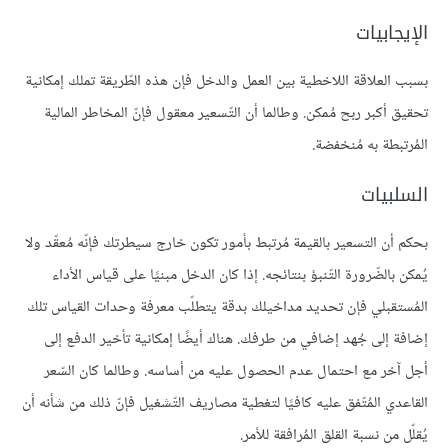
الإيجابيات
بسبب العلاقة اللاخطية بين العمل والدخل فإن هذه الطّريقة تملك إمكانية
تحقيق أكبر ربح مُمكن. وطالما أن التّسعير معقول فإنّ المخاطر المالية
المُرتبطة به مُنخفضة.
السلبيات
بحكم أن التسعير بالقيمة مُرتبط بأمور تكون خارج سيطرتك فإنّه مُعقّد ولا
يُمكن بالضّرورة التّنبؤ بنتائجه. إذا كان الدخل مبنيًا على قياس الأداء
المُستقبلي فإن تحديد مداخيلك بدقة يتطلّب معرفة وحدات القياس تلك
إضافة إلى جُهد إضافي من طرفك. هناك أيضًا إمكانية تأخير الدفع إلى
أجل آخر مع احتمال عدم الحصول عليه من أساسه. وطالما كان السّعر
القاعدي المُتّفق عليه كافيًا لتغطية مصاريف التّشغيل فإنّ ذلك من شأنه أن
يُقلّل من نسبة القلق المُرافقة للأمر.