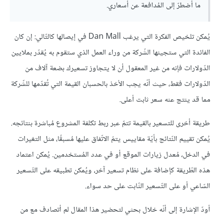
ما أضطرّ إلى المُدافعة عن أسعاري.
يُمكن تلخيص الفكرة التي يرغب Dan Mall في إيصالها كالتّالي: إن كان
الفائدة التي ستجينها الشّركة من وراء العمل الذي ستقوم به يُقدّر بملايين
الدّولارات فإنه من غير المعقول أن لا يتجاوز تسعيرك بضعة آلاف من
الدّولارات فقط، حيث أنّه يجب الأخذ بالحسبان القيمة التي تُقدّمها للشّركة
مما قد ينتج عنه سعر ثابت أعلى.
طريقة أخرى للتسعير بالقيمة تتمّ عبر ربط تكلفة المشروع مُباشرة بنتائجه.
يُمكن تقييم النّتائج بأيّة مقاييس يتمّ الاتّفاق عليها مُسبقًا، مثل التغيرات
في الدخل، مُعدل زيارات الموقع أو في عدد المُستخدمين. يُمكن اعتماد
هذه الطّريقة كإضافة على نظام تسعير آخر، ويُمكن تطبيقه على التّسعير
السّاعي أو على التّسعير الثّابت على حد سواء.
أودّ الإشارة إلى أنّه خلال بحثي لتحضير هذا المقال لم أتصادف مع من