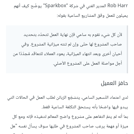
Rob Harr المدير الفني في شركة "Sparkbox" يوضّح كيف أنهم
يميلون للعمل وفق المشاريع الساعية بقوله:
لأن كل شيء نقوم به ساعي فإن نهاية العمل تتحدّد بتحديد
صاحب المشروع لها حتّى وإن لم تنته ميزانية المشروع. وفي
أحيان أخرى وبعد انتهاء الميزانية، يعود العملاء للتعاقد مٌجدّدًا من
أجل مواصلة العمل على المشروع الأصلي.
حافز العميل
لدى اعتماد التّسعير الساعي، يتشجّع الزبائن لطلب العمل في الحالات التي
يبدو فيها واضحًا بأنه يستحق التكلفة الساعية فقط.
بما أنه لم يتمّ التفاهم على مشروع واضح المعالم لتنفيذه فإنه ومع كل
ميزة أو مَهمة يرغب صاحب المشروع في طلبها سوف يسأل نفسه "هل