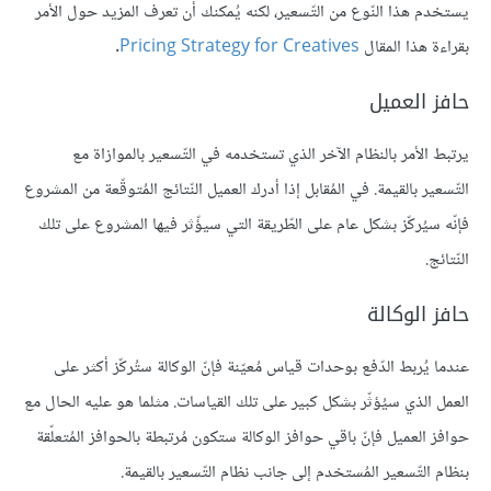
يستخدم هذا النّوع من التّسعير، لكنه يُمكنك أن تعرف المزيد حول الأمر
بقراءة هذا المقال
Pricing Strategy for Creatives
.
حافز العميل
يرتبط الأمر بالنظام الآخر الذي تستخدمه في التّسعير بالموازاة مع
التّسعير بالقيمة. في المُقابل إذا أدرك العميل النّتائج المُتوقّعة من المشروع
فإنّه سيُركّز بشكل عام على الطّريقة التي سيؤّثر فيها المشروع على تلك
النّتائج.
حافز الوكالة
عندما يُربط الدّفع بوحدات قياس مُعيّنة فإنّ الوكالة ستُركّز أكثر على
العمل الذي سيُؤثّر بشكل كبير على تلك القياسات. مثلما هو عليه الحال مع
حوافز العميل فإنّ باقي حوافز الوكالة ستكون مُرتبطة بالحوافز المُتعلّقة
بنظام التّسعير المُستخدم إلى جانب نظام التّسعير بالقيمة.