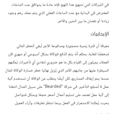
في الشّركات التي تنتهج هذا النّهج فإنه عادة ما يتوافق عدد السّاعات
المفترض في البداية مع عدد الساعات الفعلي الذي يتم عمله، رغم وجود
زيادة أو نقصان ما بين الحين والآخر.
الإيجابيات
معرفة أن فترة زمنية محجوزة ومدفوعة الأجر تُبقي الخطر المالي
مُنخفضًا للغاية. بحكم أنّه يتمّ الدّفع للوكالة بشكل أسبوعي أو شهري فإن
العملاء يميلون إلى القيام بكل ما هو ضروري لتفادي أي تأخيرات يُمكنهم
السيطرة عليها من جانبهم، الأمر الذي يُزيل نهائيًا خطر خسارة الوكالة للمال
عندما يتم إيقاف المشاريع، لكن أيضًا يتطلب من الوكالة أن تستخدم آلية
عمل لا تُشجّع التأخير. في شركة "Bearded" على سبيل المثال انتقلنا
إلى آلية عمل تعتمد على تسليم أعمال أصغر حجمًا وبشكل مُتواصل
بحيث يُمكننا الاستمرار في العمل بينما ننتظر تعليقات وآراء العميل.