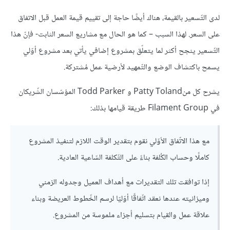
لدى التّسعير بالقيمة، هناك أيضًا حاجة إلى تقييم قيمة العمل قبل الاتفاق
على السعر. لهذا السبب – كما هو الحال مع مشاريع السعر الثابت- فإنّ هذا
التّسعير ينجح أكثر لما يتعلّق بمشروع إضافي يأتي بعد مشروع أوّلي
يسمح باكتشاف الوضع والتّمهيد لأرضية عمل مُشتركة.
يشرح كل منPatty Toland و Todd Parker المؤسّسان الشّريكان
في Filament Group طريقة قيامها بذلك:
مع هذا الاتّفاق الأوّلي نقوم بتقدير الوقت اللازم لتنفيذ المشروع
كاملًا وحساب الكُلفة بناءً على التّكلفة السّاعية العادية.
إذا توافقت تلك التقديرات مع أهداف العميل وجدوله الزمني
وميزانيته عندها نعقد اتّفاقًا أوّليّا لرسم الخّطوط العريضة وبناء
علاقة عمل والقيام بتسليم أجزاء ملموسة من المشروع.