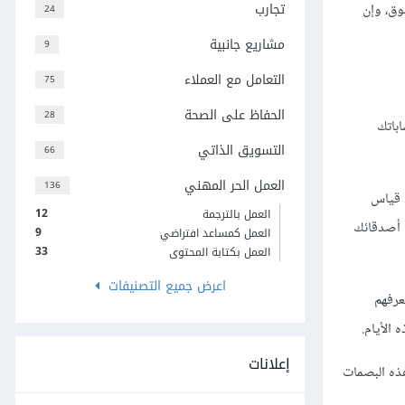
تجارب
وق، وإن
24
مشاريع جانبية
9
التعامل مع العملاء
75
الحفاظ على الصحة
28
اباتك
التسويق الذاتي
66
العمل الحر المهني
136
ح قياس
12
العمل بالترجمة
ع أصدقائك
9
العمل كمساعد افتراضي
33
العمل بكتابة المحتوى
اعرض جميع التصنيفات
عرفهم
 الأيام.
إعلانات
هذه البصمات