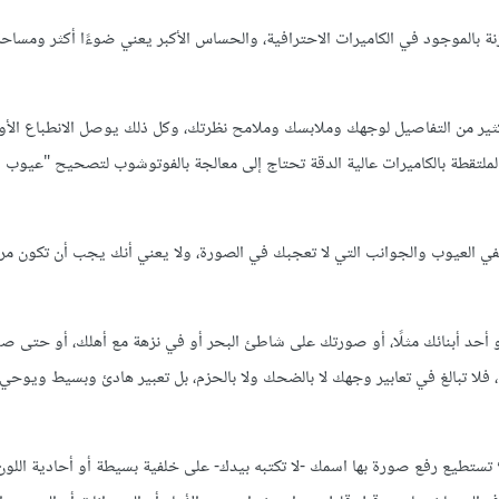
 بالموجود في الكاميرات الاحترافية، والحساس الأكبر يعني ضوءًا أكثر ومساحة
 ومن مصور محترف ستحمل الكثير من التفاصيل لوجهك وملابسك وملامح نظرتك، وكل ذلك يوصل الانطباع ال
الملتقطة بالكاميرات عالية الدقة تحتاج إلى معالجة بالفوتوشوب لتصحيح "عيوب 
خفي العيوب والجوانب التي لا تعجبك في الصورة، ولا يعني أنك يجب أن تكون مرتدي
أحد أبنائك مثلًا، أو صورتك على شاطئ البحر أو في نزهة مع أهلك، أو حتى صو
، فلا تبالغ في تعابير وجهك لا بالضحك ولا بالحزم، بل تعبير هادئ وبسيط ويوحي 
تطيع رفع صورة بها اسمك -لا تكتبه بيدك- على خلفية بسيطة أو أحادية اللون