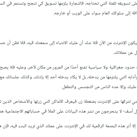
لى تسويقه للفئة التي تحتاجه، فالتجارة يلزمها تسويق كي تنجح وتستمر في الس
افة إلى سلوكك العام سواء على الويب أو خارجه.
ون الإنترنت من الآن فلا شك أن عليك الانتباه إلى سمعتك فيه، فلا تظن أن حس
ل عن عملائك.
حدود جغرافية ولا سياسية تمنع أحدًا من المرور من مكان لآخر، وعليه فلا يص
دابه التي يلتزمها من يدخله، بل لا يكاد يدخله أحد إلا بإذنك، وكذلك جلساتك م
عليك وإلا عده الناس من التجسس والتطفل.
تتركها على الإنترنت بضغطة زر، فيعرف الأماكن التي زرتها والأشخاص الذين ت
بكل أسف- لا يتحرجون من نشر هذه البيانات على الملأ في حساباتهم الاجتماعية هذه
لا أثر هذه البصمة الرقمية لك في الإنترنت على عملك الذي تريد البدء فيه، فإن 