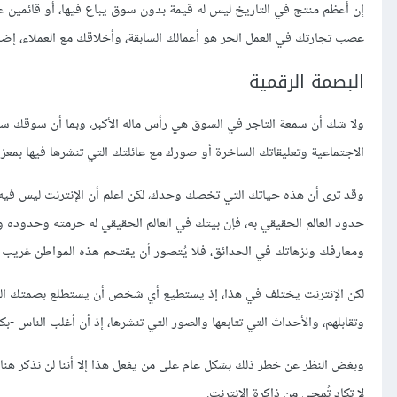
إن أعظم منتج في التاريخ ليس له قيمة بدون سوق يباع فيها، أو قائمين ع
عصب تجارتك في العمل الحر هو أعمالك السابقة، وأخلاقك مع العملاء، إض
البصمة الرقمية
ولا شك أن سمعة التاجر في السوق هي رأس ماله الأكبر، وبما أن سوقك سيك
الاجتماعية وتعليقاتك الساخرة أو صورك مع عائلتك التي تنشرها فيها بمعز
وقد ترى أن هذه حياتك التي تخصك وحدك، لكن اعلم أن الإنترنت ليس فيه 
حدود العالم الحقيقي به، فإن بيتك في العالم الحقيقي له حرمته وحدوده وآ
ومعارفك ونزهاتك في الحدائق، فلا يُتصور أن يقتحم هذه المواطن غريب 
لكن الإنترنت يختلف في هذا، إذ يستطيع أي شخص أن يستطلع بصمتك التي 
وتقابلهم، والأحداث التي تتابعها والصور التي تنشرها، إذ أن أغلب الناس -
وبغض النظر عن خطر ذلك بشكل عام على من يفعل هذا إلا أننا لن نذكر هنا إ
لا تكاد تُمحى من ذاكرة الإنترنت.