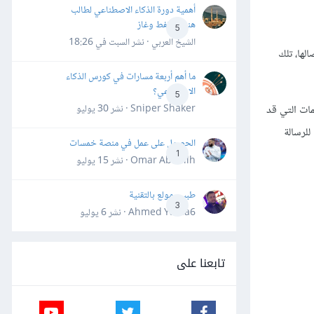
أهمية دورة الذكاء الاصطناعي لطالب
هندسة نفط وغاز
5
الشيخ العربي · نشر
السبت في 18:26
لها، تلك
ما أهم أربعة مسارات في كورس الذكاء
الاصطناعي؟
5
Sniper Shaker · نشر
30 يوليو
مات التي قد
للرسالة
الحصول على عمل في منصة خمسات
1
Omar Abdallh · نشر
15 يوليو
طبيب مولع بالتقنية
3
Ahmed Yahia6 · نشر
6 يوليو
تابعنا على