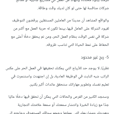
تلزمك ببنود محددة وتنهاك عن العمل في مشاريع جانبية أو لصالح
شركات منافسة لها حتى لو كان لديك وقت وطاقة.
والواقع المشاهد أن عديدًا من العاملين المستقلين يرفضون التوظيف
لقيود الشركة على العامل فيها، بينما تكون له حرية العمل مع أكثر من
شركة في نفس الوقت بنظام العمل الحر، ومن ثم يحقق دخلًا أعلى مع
الحفاظ على نمط الحياة التي تناسب ظروفه.
5- ربح غير محدود
نظريًا، لا يوجد حد للأرباح التي يمكنك تحقيقها في العمل الحر على عكس
الراتب شبه الثابت في الوظيفة العادية، بل إن اجتهدت واستثمرت في
تعليم نفسك وتطوير مهاراتك ستحقق عائدات أكبر بكثير.
وستجد الكثير من الفرص والحالات التي يمكن أن تحقق فيها دخلًا عاليًا
جدًا مع زيادة الخبرة وانتشار سمعتك أو سمعة علامتك التجارية
وهويتك ومشاريعك التي عملتها وحجم سوقك المستهدف وحاجته إلى