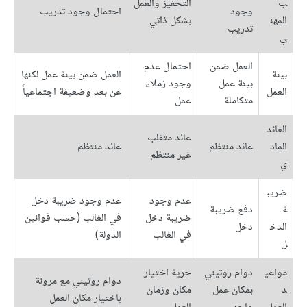
ب
التحفيز والعمل
وجود
احتمال وجود تدريب
المهن
بشكل ذاتي
تدريب
ي
العمل ضمن
احتمال عدم
بيئة
العمل ضمن بيئة عمل لكنها
بيئة عمل
وجود زملاء
العمل
عن بعد وضعيفة اجتماعياً
متكاملة
عمل
العائد
عائد متقلب
الماد
عائد منتظم
عائد منتظم
غير منتظم
ي
ضريب
عدم وجود
عدم وجود ضريبة دخل
ة
دفع ضريبة
ضريبة دخل
في الغالب (حسب قوانين
الدخ
دخل
في الغالب
الدولة)
ل
مواعي
دوام روتيني
حرية اختيار
دوام روتيني مع مرونة
د
بمكان عمل
مكان وزمان
باختيار مكان العمل