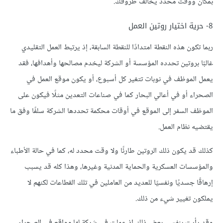
بمكان ووقت محدد يخالف ظروفك.
8- حرية اختيار روتين العمل
ربما تكون هذه النقطة امتدادًا للنقطة السابقة، إذ يرتبط العمل التقليدي
غالبًا بروتين تحدده المؤسسة أو الشركة ليخدم مصالحها وأهدافها، فقد
يعمل الموظف في نوبات تتغير كل أسبوع، أو يكون موقع العمل في
الصحراء أو في أعالي البحار كما في صناعات التعدين مثلًا فيكون على
الموظف السفر إلى الموقع في أوقات محكمة تحددها الشركة سلفًا وفق ما
يقتضيه نظام العمل.
كذلك قد يكون ذلك الروتين طارئًا ولا وقت محدد له، كما في حالة الأطباء
والمؤسسات العسكرية والحماية المدنية وغيرها، وهذا كله قد يسبب
إرهاقًا جسديًا ونفسيًا للعديد من العاملين في تلك القطاعات لكنهم لا
يملكون تغيير شيء من ذلك.
وقد رأيت بنفسي بعض ذلك إذ عملت في شركة لها مواقع في الصحراء