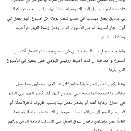
فلا تستطيع الوصول إليها إلا بوسيلة انتقال لها مواعيد محددة، وكذلك
لي صديق يعمل مهندسًا في مصنع تتغير نوباته كل أسبوع، فهو يعمل في
أول النهار أسبوعًا ثم في الأسبوع التالي يعمل وسط النهار ثم آخره،
وهكذا دواليك.
ولما جربت مثل هذا النمط بنفسي في مصنع مشابه لم أتحمل أكثر من
أسبوع واحد، فما إن كنت أضبط روتيني اليومي حتى يتغير في الأسبوع
الذي يليه!
وهنا يكون العمل الحر خيارًا مناسبًا لأولئك الذين يفضلون نمط عمل
يخالف ما تحدده المؤسسة التي يعملون فيها، فقد يُجبر المرء على البقاء
في المنزل لرعاية أهله أو يضطر للعمل ليلًا بسبب ظروف قاهرة مثلًا، أو
قد يسأم السفر إلى مواقع العمل البعيدة أو الاستدعاءات الطارئة، هذا
فضلًا عمن يفضلون دخول سوق العمل على الانترنت لزيادة الدخل ولأنهم
يحبون ذلك، وهكذا.