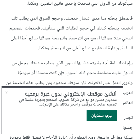
سيأتونك من الدول التي تتحدث بإحدى هاتين اللغتين، وهكذا.
فالمنطق يحكم هنا مدى انتشار خدمتك، وحجم السوق الذي يطلب تلك
الخدمة يتحكم كذلك في حجم الطلبات التي ستأتيك، فخدمات التصميم
المرئي مثلًا سوقها أوسع من الترجمة، والبرمجة سوقها يدفع أجرًا أعلى
للساعة، وإدارة المشاريع تدفع أعلى من البرمجة، وهكذا.
وإجادتك للغة أجنبية يتحدث بها السوق الذي يطلب خدمتك يجعل من
السهل عليك مضاعفة حجم ذلك السوق، فإن كنت مصممًا أو مبرمجًا
وتنوي العمل على الانترنت فإن سوقك محدود بمن يطلب هذه الخدمة من
العرب، فإن كنت تجيد الإنجليزية فقد فتحت على نفسك بابًا إلى السوق
العالمية، ببساطة لأنك تجيد لغة ذلك السوق!
تجدر الإشارة هنا إلى أن تعاملاتك تلك مع العملاء ستبني بينك وبينهم
جسورًا للتواصل وبناء العلاقات، ويجب أن تستفيد من تلك العلاقات لبناء
شبكة معارف واسعة، ومن المعلوم أن زيادة الأرباح لا تتعلق فقط بجودة