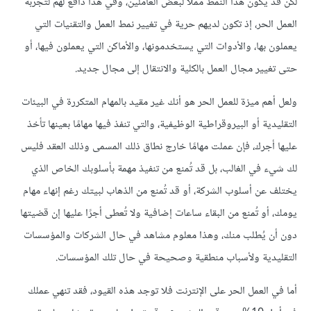
لكن قد يكون هذا النمط مملًا لبعض العاملين، وفي هذا دافع لهم لتجربة
العمل الحر، إذ تكون لديهم حرية في تغيير نمط العمل والتقنيات التي
يعملون بها، والأدوات التي يستخدمونها، والأماكن التي يعملون فيها، أو
حتى تغيير مجال العمل بالكلية والانتقال إلى مجال جديد.
ولعل أهم ميزة للعمل الحر هو أنك غير مقيد بالمهام المتكررة في البيئات
التقليدية أو البيروقراطية الوظيفية، والتي تنفذ فيها مهامًا بعينها تأخذ
عليها أجرك، فإن عملت مهامًا خارج نطاق ذلك المسمى وذلك العقد فليس
لك شيء في الغالب، بل قد تُمنع من تنفيذ مهمة بأسلوبك الخاص الذي
يختلف عن أسلوب الشركة، أو قد تُمنع من الذهاب لبيتك رغم إنهاء مهام
يومك، أو تُمنع من البقاء ساعات إضافية ولا تُعطى أجرًا عليها إن قضيتها
دون أن يُطلب منك، وهذا معلوم مشاهد في حال الشركات والمؤسسات
التقليدية ولأسباب منطقية وصحيحة في حال تلك المؤسسات.
أما في العمل الحر على الإنترنت فلا توجد هذه القيود، فقد تنهي عملك