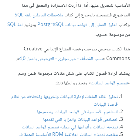
الأساسية للتعديل عليها، أما إذا أردت الاستزادة والتعمق في هذا
الموضوع، فننصحك بالرجوع إلى كتاب
ملاحظات للعاملين بلغة SQL
وكتاب
الدليل العملي إلى قواعد بيانات PostgreSQL
وتوثيق
لغة SQL
من موسوعة حسوب.
هذا الكتاب مرخص بموجب رخصة المشاع الإبداعي Creative
Commons «
نسب المُصنَّف - غير تجاري - الترخيص بالمثل 4.0
».
يمكنك قراءة فصول الكتاب على شكل مقالات مجموعة ضمن وسم
«
تصميم قواعد البيانات
» وتجد روابطها تاليًا:
تحليل نظام الملفات لإدارة البيانات وتخزينها واختلافه عن نظام
قاعدة البيانات
المفاهيم الأساسية في قواعد البيانات وتصميمها
خصائص قواعد البيانات والمزايا التي تقدمها
نمذجة البيانات وأنواعها في عملية تصميم قواعد البيانات
مفاهيم نموذج البيانات العلائقية RDM الأساسية المهمة في