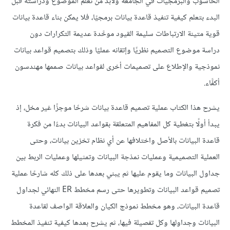
الحاسوب والبرمجيات في الجامعة ولابد من تعلم الموضوع ودراسته قبل
البدء بتعلم كيفية تنفيذ قاعدة بيانات برمجيًا، فلا يمكن بناء قاعدة بيانات
قوية متينة الارتباطات سليمة القيود موحَّدة عديمة التكرارات دون
دراسة موضوع التصميم نظريًا وإتقانه عمليًا وذلك بتصميم قواعد بيانات
نموذجية والإطلاع على تصميمات أخرى لقواعد بيانات صممها مهندسون
أكفَّاء.
يشرح هذا الكتاب عملية تصميم قاعدة بيانات شرحًا موجزًا غير مخل، إذ
يبدأ أولًا بتغطية كل المفاهيم المتعلقة بقواعد البيانات بدءًا من فكرة
قاعدة البيانات بالأصل واختلافها عن أي نظام تخزين بيانات، وحتى
العملية التصميمية وعمليات نمذجة البيانات وتمثيلها وعمليات الربط بين
جداول البيانات وما يقوم عليها ثم يبني بعدها على ذلك كله شارحًا عملية
تصميم قواعد البيانات وتطويرها حتى رسم مخطط ER النهائي لجداول
قاعدة البيانات، وهو مخطط نموذج الكيان والعلاقة الواصف لقاعدة
البيانات وجداولها وكل تفصيلة فيها، ثم يشرح بعدها كيفية تنفيذ المخطط