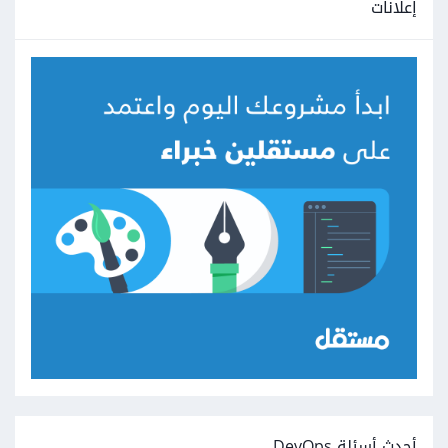
إعلانات
أحدث أسئلة DevOps