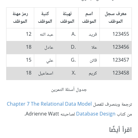
معرف سجل
اسم
تهيئة
كنية
رمز مهنة
الموظف
الموظف
الموظف
الموظف
الموظف
123455
فريد
.A
عبد الله
12
123456
علا
.D
عادل
18
123457
فاتن
.G
علي
15
123458
كريم
.X
اسماعيل
18
جدول أسئلة التمرين
ترجمة وبتصرف للفصل
Chapter 7 The Relational Data Model
من كتاب
Database Design
لصاحبته Adrienne Watt.
اقرأ أيضًا