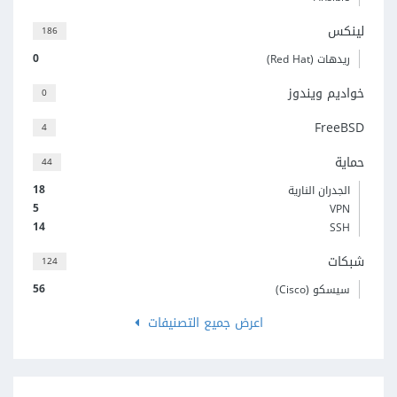
لينكس
186
0
ريدهات (Red Hat)
خواديم ويندوز
0
FreeBSD
4
حماية
44
18
الجدران النارية
5
VPN
14
SSH
شبكات
124
56
سيسكو (Cisco)
اعرض جميع التصنيفات