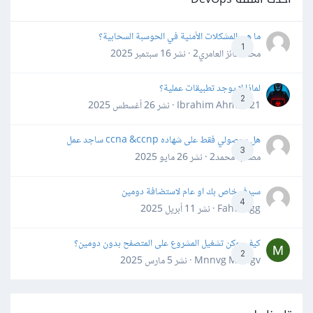
ما هي المشكلات الأمنية في الحوسبة السحابية؟
1
محمد فائز العامري2 · نشر
16 سبتمبر 2025
لماذا لا يوجد تطبيقات عملية؟
2
Ibrahim Ahmed21 · نشر
26 أغسطس 2025
هل بحصولي فقط على شهاده ccna &ccnp ساجد عمل
3
مصعب محمد2 · نشر
26 مايو 2025
سيرفر خاص بك او عام لاستضافة دومين
4
Fahd Ggg · نشر
11 أبريل 2025
كيف يمكن تشغيل المشروع على المتصفح بدون دومين؟
2
Mnnvg Mnbgv · نشر
5 مارس 2025