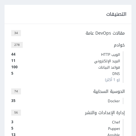
التصنيفات
مقالات DevOps عامة
34
خوادم
278
44
الويب HTTP
11
البريد الإلكتروني
100
قواعد البيانات
5
DNS
(و 1 أكثر)
الحوسبة السحابية
74
35
Docker
إدارة الإعدادات والنشر
56
3
Chef
5
Puppet
13
Ansible