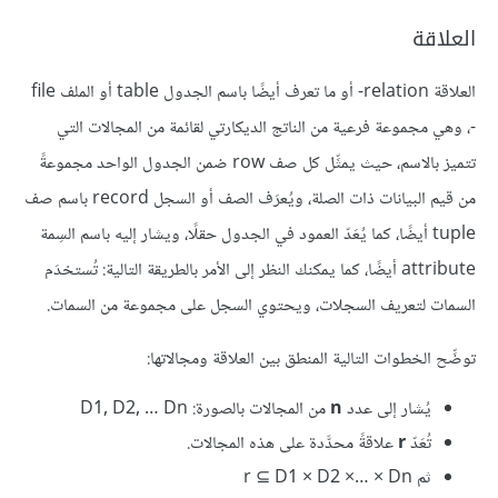
العلاقة
العلاقة relation- أو ما تعرف أيضًا باسم الجدول table أو الملف file
-، وهي مجموعة فرعية من الناتج الديكارتي لقائمة من المجالات التي
تتميز بالاسم، حيث يمثِّل كل صف row ضمن الجدول الواحد مجموعةً
من قيم البيانات ذات الصلة، ويُعرَف الصف أو السجل record باسم صف
tuple أيضًا، كما يُعَدّ العمود في الجدول حقلًا، ويشار إليه باسم السِمة
attribute أيضًا، كما يمكنك النظر إلى الأمر بالطريقة التالية: تُستخدَم
السمات لتعريف السجلات، ويحتوي السجل على مجموعة من السمات.
توضِّح الخطوات التالية المنطق بين العلاقة ومجالاتها:
يُشار إلى عدد
n
من المجالات بالصورة: D1, D2, … Dn
تُعَدّ
r
علاقةً محدَّدة على هذه المجالات.
ثم r ⊆ D1 × D2 ×… × Dn