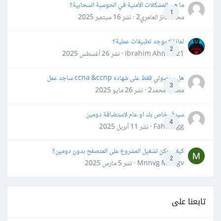
ما هي المشكلات الأمنية في الحوسبة السحابية؟
1
محمد فائز العامري2 · نشر
16 سبتمبر 2025
لماذا لا يوجد تطبيقات عملية؟
2
Ibrahim Ahmed21 · نشر
26 أغسطس 2025
هل بحصولي فقط على شهاده ccna &ccnp ساجد عمل
3
مصعب محمد2 · نشر
26 مايو 2025
سيرفر خاص بك او عام لاستضافة دومين
4
Fahd Ggg · نشر
11 أبريل 2025
كيف يمكن تشغيل المشروع على المتصفح بدون دومين؟
2
Mnnvg Mnbgv · نشر
5 مارس 2025
تابعنا على