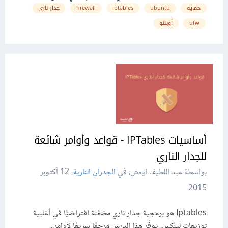
حماية
ubuntu
iptables
firewall
جدار ناري
ufw
أوبنتو
أساسيات IPTables - قواعد وأوامر شائعة
للجدار الناري
بواسطة عبد اللطيف ايمش، في
الجدران النارية
،
12 أكتوبر
2015
Iptables هو برمجية جدار ناري مضمَّنة افتراضيًّا في أغلبية
توزيعات لينُكس. يوفِّر هذا الدرس مرجعًا سريعًا لأوامر...