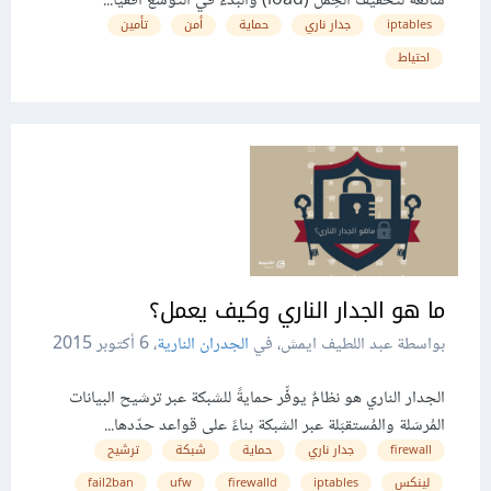
شائعةٌ لتخفيف الحِمل (load) والبدء في التوسع أفقيًا...
iptables
جدار ناري
حماية
أمن
تأمين
احتياط
ما هو الجدار الناري وكيف يعمل؟
بواسطة عبد اللطيف ايمش، في
الجدران النارية
،
6 أكتوبر 2015
الجدار الناري هو نظامٌ يوفِّر حمايةً للشبكة عبر ترشيح البيانات
المُرسَلة والمُستقبَلة عبر الشبكة بناءً على قواعد حدّدها...
firewall
جدار ناري
حماية
شبكة
ترشيح
لينكس
iptables
firewalld
ufw
fail2ban