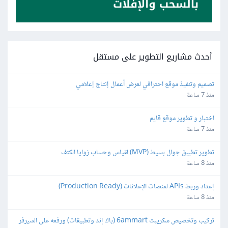
أحدث مشاريع التطوير على مستقل
تصميم وتنفيذ موقع احترافي لعرض أعمال إنتاج إعلامي
منذ 7 ساعة
اختبار و تطوير موقع قايم
منذ 7 ساعة
تطوير تطبيق جوال بسيط (MVP) لقياس وحساب زوايا الكتف
منذ 8 ساعة
إعداد وربط APIs لمنصات الإعلانات (Production Ready)
منذ 8 ساعة
تركيب وتخصيص سكريبت 6ammart (باك إند وتطبيقات) ورفعه على السيرفر 