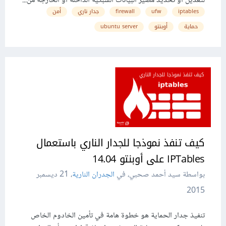
لتعديل أو تحديد مصير البيانات الشبكية الداخلة أو الخارجة من...
iptables
ufw
firewall
جدار ناري
أمن
حماية
أوبنتو
ubuntu server
كيف تنفذ نموذجا للجدار الناري باستعمال
IPTables على أوبنتو 14.04
بواسطة سيد أحمد صحبي، في
الجدران النارية
،
21 ديسمبر
2015
تنفيذ جدار الحماية هو خطوة هامة في تأمين الخادوم الخاص