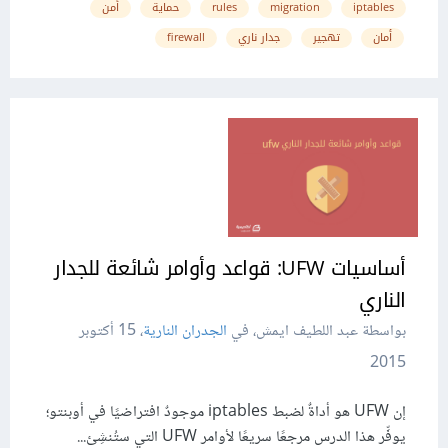
iptables
migration
rules
حماية
أمن
أمان
تهجير
جدار ناري
firewall
أساسيات UFW: قواعد وأوامر شائعة للجدار
الناري
بواسطة عبد اللطيف ايمش، في
الجدران النارية
،
15 أكتوبر
2015
إن UFW هو أداةٌ لضبط iptables موجودٌ افتراضيًا في أوبنتو؛
يوفِّر هذا الدرس مرجعًا سريعًا لأوامر UFW التي ستُنشِئ...