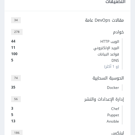
التصنيفات
مقالات DevOps عامة
34
خوادم
278
44
الويب HTTP
11
البريد الإلكتروني
100
قواعد البيانات
5
DNS
(و 1 أكثر)
الحوسبة السحابية
74
35
Docker
إدارة الإعدادات والنشر
56
3
Chef
5
Puppet
13
Ansible
لينكس
186