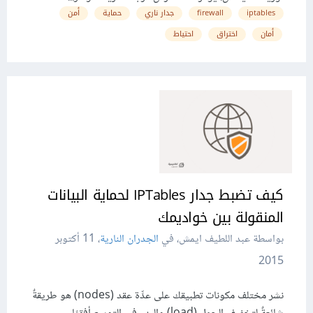
iptables
firewall
جدار ناري
حماية
أمن
أمان
اختراق
احتياط
كيف تضبط جدار IPTables لحماية البيانات
المنقولة بين خواديمك
بواسطة عبد اللطيف ايمش، في
الجدران النارية
،
11 أكتوبر
2015
نشر مختلف مكونات تطبيقك على عدِّة عقد (nodes) هو طريقةٌ