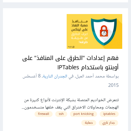
فهم إعدادات "الطرق على المنافذ" على
أوبنتو باستخدام IPTables
بواسطة محمد أحمد العيل، في
الجدران النارية
،
8 أغسطس
2015
تتعرض الخواديم المتصلة بشبكة الإنترنت لأنواع كثيرة من
الهجمات ومحاولات الاختراق التي يقف خلفها متسخدمون...
firewall
ssh
port knicking
iptables
جدار ناري
حماية