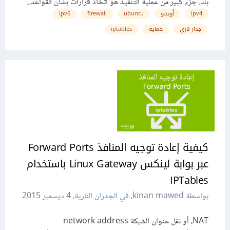
بك. جزء كبير من عملية التنفيذ هو اتخاذ قرارات بشأن القواعد...
ipv4
أوبنتو
ubuntu
firewall
ipv6
جدار ناري
حماية
iptables
كيفية إعادة توجيه المنافذ Forward Ports
عبر بوابة لينكس Linux Gateway باستخدام
IPTables
بواسطة kinan mawed، في
الجدران النارية
،
4 ديسمبر 2015
NAT، أو نقل عنوان الشبكة network address