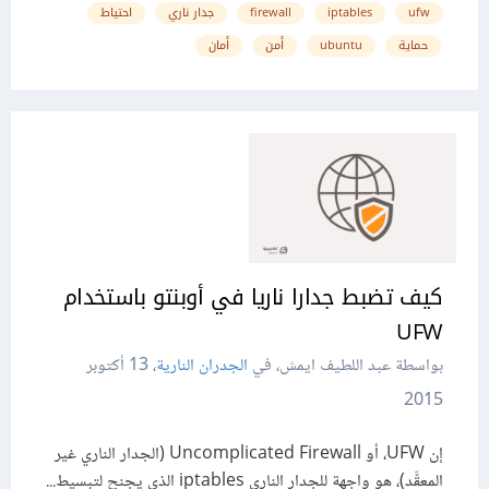
ufw
iptables
firewall
جدار ناري
احتياط
حماية
ubuntu
أمن
أمان
كيف تضبط جدارا ناريا في أوبنتو باستخدام
UFW
بواسطة عبد اللطيف ايمش، في
الجدران النارية
،
13 أكتوبر
2015
إن UFW، أو Uncomplicated Firewall (الجدار الناري غير
المعقَّد)، هو واجهة للجدار الناري iptables الذي يجنح لتبسيط...