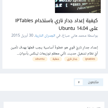
كيفية إعداد جدار ناري باستخدام IPTables
على Ubuntu 14.04
بواسطة محمد هاني صباغ، في
الجدران النارية
،
30 أبريل 2015
إعداد جدارٍ ناريّ قوي هو خطوةٌ أساسية يجب فعلها بهدف تأمين
أيّ نظام تشغيلٍ حديث. تأتي معظم توزيعات لينكس بأدواتٍ...
iptables
جدار ناري
حماية
ubuntu
متابعون
2