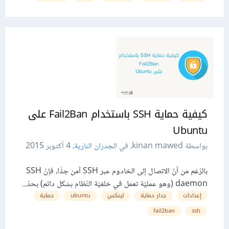
كيفية حماية SSH باستخدام Fail2Ban على
Ubuntu
بواسطة kinan mawed، في
الجدران النارية
،
4 أكتوبر 2015
بالرّغم من أنّ الاتصال إلى الخادوم عبر SSH آمن جدًّا، فإنّ SSH
daemon (وهو عمليّة تعمل في خلفيّة النّظام بشكل دائم) بحدّ...
إعدادات
جدار حماية
لينكس
ubuntu
حماية
fail2ban
ssh