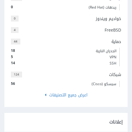
0
ريدهات (Red Hat)
خواديم ويندوز
0
FreeBSD
4
حماية
44
18
الجدران النارية
5
VPN
14
SSH
شبكات
124
56
سيسكو (Cisco)
اعرض جميع التصنيفات
إعلانات