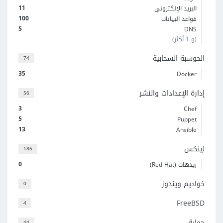
11
البريد الإلكتروني
100
قواعد البيانات
5
DNS
(و 1 أكثر)
الحوسبة السحابية
74
35
Docker
إدارة الإعدادات والنشر
56
3
Chef
5
Puppet
13
Ansible
لينكس
186
0
ريدهات (Red Hat)
خواديم ويندوز
0
FreeBSD
4
حماية
44