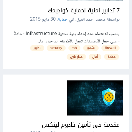
7 تدابير أمنية لحماية خواديمك
بواسطة محمد أحمد العيل، في
حماية
،
30 مايو 2015
ينصبّ الاهتمام عند إعداد بنية تحتيّة Infrastructure - عادةً
- على جعل التّطبيقات تعمل بالطّريقة المرجوّة. ما...
firewall
تشفير
ssh
security
تدابير
حماية
أمان
جدار ناري
مقدمة في تأمين خادوم لينكس