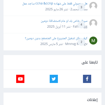
هل بحصولي فقط على شهاده ccna &ccnp ساجد عمل
3
مصعب محمد2 · نشر
26 مايو 2025
سيرفر خاص بك او عام لاستضافة دومين
4
Fahd Ggg · نشر
11 أبريل 2025
كيف يمكن تشغيل المشروع على المتصفح بدون دومين؟
2
Mnnvg Mnbgv · نشر
5 مارس 2025
تابعنا على
إعلانات