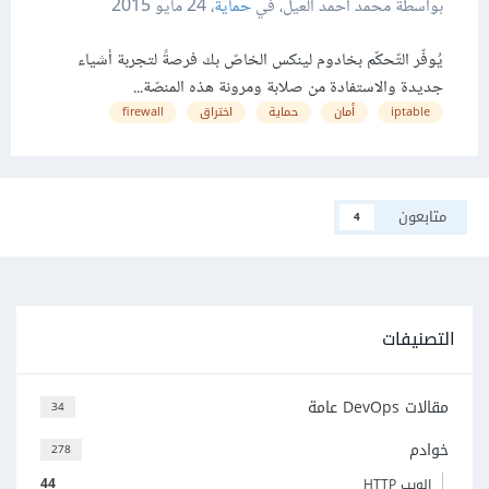
بواسطة محمد أحمد العيل، في
حماية
،
24 مايو 2015
يُوفّر التّحكّم بخادوم لينكس الخاصّ بك فرصةً لتجربة أشياء
جديدة والاستفادة من صلابة ومرونة هذه المنصّة...
iptable
أمان
حماية
اختراق
firewall
متابعون
4
التصنيفات
مقالات DevOps عامة
34
خوادم
278
44
الويب HTTP