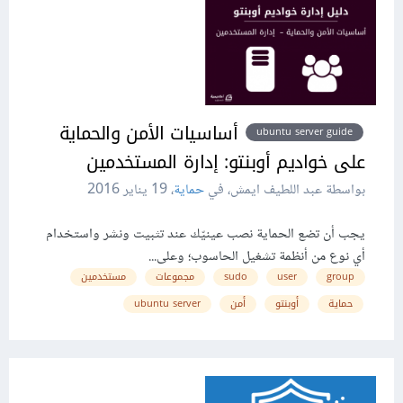
أساسيات الأمن والحماية
ubuntu server guide
على خواديم أوبنتو: إدارة المستخدمين
بواسطة عبد اللطيف ايمش، في
حماية
،
19 يناير 2016
يجب أن تضع الحماية نصب عينيّك عند تثبيت ونشر واستخدام
أي نوع من أنظمة تشغيل الحاسوب؛ وعلى...
group
user
sudo
مجموعات
مستخدمين
حماية
أوبنتو
أمن
ubuntu server