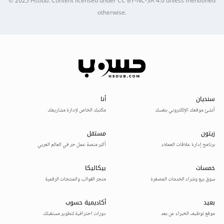
© 2025
Hsoub
.
Content licensed under
CC BY-NC-SA 4.0
unless mentioned
otherwise.