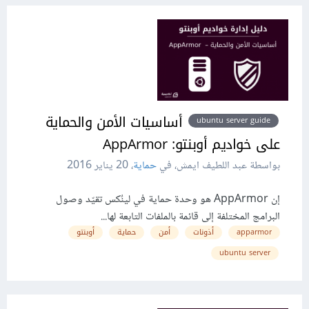
أساسيات الأمن والحماية
ubuntu server guide
على خواديم أوبنتو: AppArmor
بواسطة عبد اللطيف ايمش، في
حماية
،
20 يناير 2016
إن AppArmor هو وحدة حماية في لينُكس تقيّد وصول
البرامج المختلفة إلى قائمة بالملفات التابعة لها...
apparmor
أذونات
أمن
حماية
أوبنتو
ubuntu server