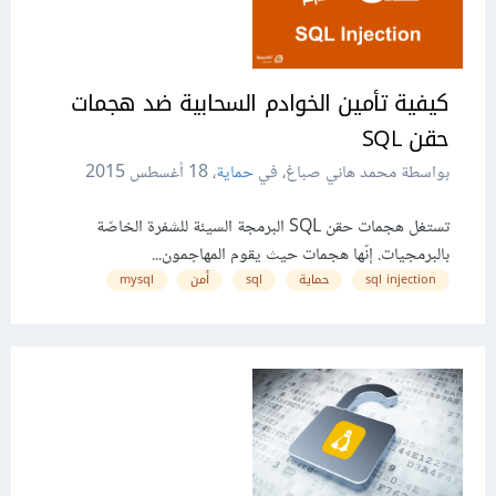
كيفية تأمين الخوادم السحابية ضد هجمات
حقن SQL
بواسطة محمد هاني صباغ، في
حماية
،
18 أغسطس 2015
تستغل هجمات حقن SQL البرمجة السيئة للشفرة الخاصّة
بالبرمجيات. إنّها هجمات حيث يقوم المهاجمون...
sql injection
حماية
sql
أمن
mysql