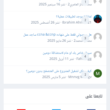
1
محمد فائز العامري2 · نشر
16 سبتمبر 2025
لماذا لا يوجد تطبيقات عملية؟
2
Ibrahim Ahmed21 · نشر
26 أغسطس 2025
هل بحصولي فقط على شهاده ccna &ccnp ساجد عمل
3
مصعب محمد2 · نشر
26 مايو 2025
سيرفر خاص بك او عام لاستضافة دومين
4
Fahd Ggg · نشر
11 أبريل 2025
كيف يمكن تشغيل المشروع على المتصفح بدون دومين؟
2
Mnnvg Mnbgv · نشر
5 مارس 2025
تابعنا على