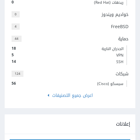
0
ريدهات (Red Hat)
خواديم ويندوز
0
FreeBSD
4
حماية
44
18
الجدران النارية
5
VPN
14
SSH
شبكات
124
56
سيسكو (Cisco)
اعرض جميع التصنيفات
إعلانات