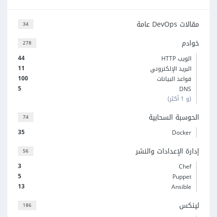
مقالات DevOps عامة
34
خوادم
278
44
الويب HTTP
11
البريد الإلكتروني
100
قواعد البيانات
5
DNS
(و 1 أكثر)
الحوسبة السحابية
74
35
Docker
إدارة الإعدادات والنشر
56
3
Chef
5
Puppet
13
Ansible
لينكس
186