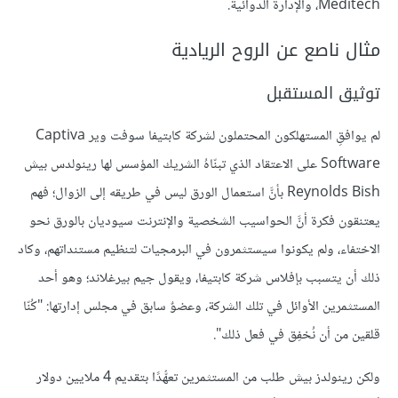
Meditech، والإدارةُ الدوائية.
مثال ناصع عن الروح الريادية
توثيق المستقبل
لم يوافقِ المستهلكون المحتملون لشركة كابتيفا سوفت وير Captiva
Software على الاعتقاد الذي تبنّاهُ الشريك المؤسس لها رينولدس بيش
Reynolds Bish بأنَّ استعمال الورق ليس في طريقه إلى الزوال؛ فهم
يعتنقون فكرة أنَّ الحواسيب الشخصية والإنترنت سيوديان بالورق نحو
الاختفاء، ولم يكونوا سيستثمرون في البرمجيات لتنظيم مستنداتهم، وكاد
ذلك أن يتسبب بإفلاس شركة كابتيفا، ويقول جيم بيرغلاند؛ وهو أحد
المستثمرين الأوائل في تلك الشركة، وعضوٌ سابق في مجلس إدارتها: "كُنّا
قلقين من أن نُخفِق في فعل ذلك".
ولكن رينولدز بيش طلب من المستثمرين تعهُّدًا بتقديم 4 ملايين دولار