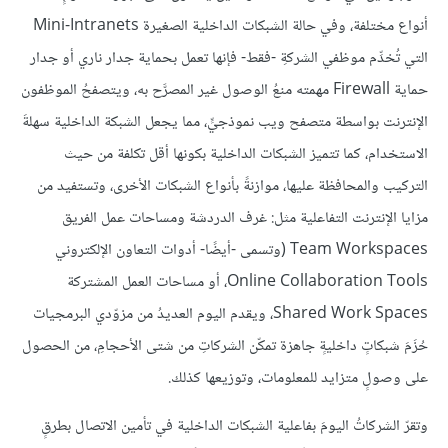
أنواع مختلفة، وفي حالة الشبكات الداخلية الصغيرة Mini-Intranets
التي تُخدِّم موظفي الشركةِ -فقط- فإنها تعمل بحماية جدار ناري أو جدار
حماية Firewall مهمته منعُ الوصول غير المصرَّح به، ويتصفحُ الموظفون
الإنترنت بواسطة متصفح ويب نموذجيٍّ، مما يجعل الشبكة الداخلية سهلةَ
الاستخدام، كما تتميز الشبكات الداخلية بكونها أقل تكلفة من حيث
التركيب والمحافظة عليها، موازنةً بأنواع الشبكات الأخرى، وتستفيد من
مزايا الإنترنت التفاعلية مثل: غرف الدردشة ومساحات عمل الفريق
Team Workspaces (وتسمى -أيضًا- أدوات التعاون الإلكتروني
Online Collaboration Tools، أو مساحات العمل المشتركة
Shared Work Spaces، ويقدم اليوم العديدُ من مزوّدي البرمجيات
حُزَمَ شبكاتٍ داخليةٍ جاهزة تمكّن الشركاتِ من شتى الأحجامِ، من الحصول
على وصولٍ متزايد للمعلومات، وتوزيعها كذلك.
وتقرّ الشركاتُ اليومَ بفاعلية الشبكات الداخلية في تأمين الاتصال بطرقٍ