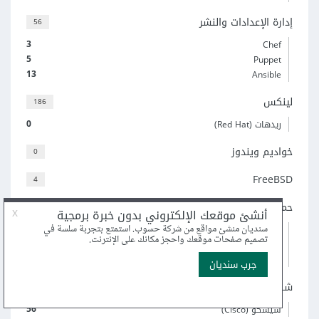
إدارة الإعدادات والنشر
56
3
Chef
5
Puppet
13
Ansible
لينكس
186
0
ريدهات (Red Hat)
خواديم ويندوز
0
FreeBSD
4
حماية
44
18
الجدران النارية
5
VPN
14
SSH
شبكات
124
56
سيسكو (Cisco)