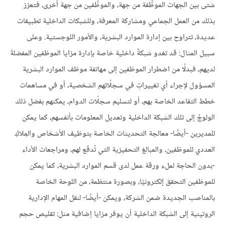
شتى بين الجهات الموظِّفة من جهة، والموظَّفين من جهة أخرى، فتعزز
بذلك من العمل الجماعي ومشاركة المعرفة، وللشبكات الداخلية تطبيقات
عديدة، تتراوح بين إدارة الموارد البشرية، والأمور اللوجستية. وعلى
سبيل المثال: قد تغدو شبكةٌ داخلية خاصة بإدارة مزايا الموظفين المفضلةَ
لديهم، فبدلًا من اضطرار الموظفين إلى مهاتفة موظف الموارد البشرية
المسؤول لإجراء أي تغييراتٍ في سجلّاتهم الشخصية، أو في مساهمات
خطط التقاعد الخاصة بهم، أو لتسليم سجلّات الدوام، يمكنهم بفضل ذلك
الولوجُ إلى تلك الشبكة الداخلية وتعديل المعلومات بأنفسهم، كما يمكن
للمديرين -أيضًا- معالجة التحديثات الخاصة بتوظيف الأشخاص والمِلاكِ
العددي للموظفين، والمبالغ التحفيزية التي تُدفَع لهم، ومراجعات الأداء
-بدون الحاجة لملء ورقة عمل لدى قسم الموارد البشرية، كما يمكن
للموظفين التحقق إلكترونيًا، وبصورة منتظمة، من اللوحة الخاصة
بالمناصب الجديدة ضمن الشركة، ويمكن -أيضًا- لنقل المهام الإدارية
الروتينية إلى الشبكة الداخلية أن يوفر مزايا إضافية مثل: تقليص حجم