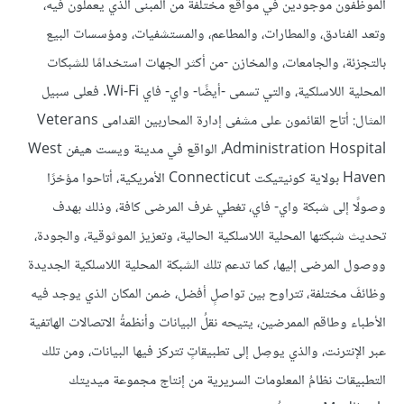
الموظفون موجودين في مواقع مختلفة من المبنى الذي يعملون فيه،
وتعد الفنادق، والمطارات، والمطاعم، والمستشفيات، ومؤسسات البيع
بالتجزئة، والجامعات، والمخازن -من أكثر الجهات استخدامًا للشبكات
المحلية اللاسلكية، والتي تسمى -أيضًا- واي- فاي Wi-Fi. فعلى سبيل
المثال: أتاح القائمون على مشفى إدارة المحاربين القدامى Veterans
Administration Hospital، الواقع في مدينة ويست هيفن West
Haven بولاية كونيتيكت Connecticut الأمريكية، أتاحوا مؤخرًا
وصولًا إلى شبكة واي- فاي، تغطي غرف المرضى كافة، وذلك بهدف
تحديث شبكتها المحلية اللاسلكية الحالية، وتعزيز الموثوقية، والجودة،
ووصول المرضى إليها، كما تدعم تلك الشبكة المحلية اللاسلكية الجديدة
وظائفَ مختلفة، تتراوح بين تواصلٍ أفضل، ضمن المكان الذي يوجد فيه
الأطباء وطاقم الممرضين، يتيحه نقلُ البيانات وأنظمةُ الاتصالات الهاتفية
عبر الإنترنت، والذي يوصِل إلى تطبيقاتٍ تتركز فيها البيانات، ومن تلك
التطبيقات نظامُ المعلومات السريرية من إنتاج مجموعة ميديتك