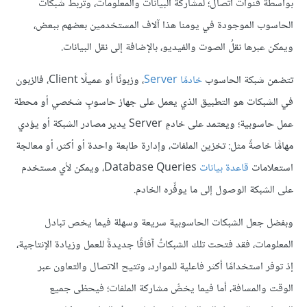
بواسطة قنوات اتصال؛ لمشاركة البيانات والمعلومات، وتربط شبكاتُ
الحاسوب الموجودة في يومنا هذا آلاف المستخدمين بعضهم ببعض،
ويمكن عبرها نقلُ الصوت والفيديو، بالإضافة إلى نقل البيانات.
تتضمن شبكة الحاسوب
خادمًا Server
، وزبونًا أو عميلًا Client، فالزبون
في الشبكات هو التطبيق الذي يعمل على جهاز حاسوبٍ شخصي أو محطة
عمل حاسوبية؛ ويعتمد على خادمٍ Server يدير مصادر الشبكة أو يؤدي
مهامًّا خاصةً مثل: تخزين الملفات، وإدارة طابعة واحدة أو أكثر، أو معالجة
استعلامات
قاعدة بيانات
Database Queries، ويمكن لأي مستخدم
على الشبكة الوصول إلى ما يوفِّره الخادم.
وبفضل جعل الشبكات الحاسوبية سريعة وسهلة فيما يخص تبادل
المعلومات، فقد فتحت تلك الشبكاتُ آفاقًا جديدةً للعمل وزيادة الإنتاجية،
إذ توفر استخدامًا أكثر فاعلية للموارد، وتتيح الاتصال والتعاون عبر
الوقت والمسافة، أما فيما يخصُّ مشاركة الملفات؛ فيحظى جميع