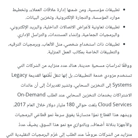
تطبيقات مؤسسية، ومن ضمنها إدارة علاقات العملاء، وتخطيط
موارد المؤسسة، والتجارة الإلكترونية، وتخزين البيانات.
تطبيقات تعاونية لأغراض الاتصالات الداخلية، والبريد الإلكتروني،
والبرمجيات الجماعية، وإنشاء المستندات، والتراسل الإداري.
تطبيقات ذات استخدامٍ شخصي، مثل الألعاب، وبرمجيات الترفيه،
والتطبيقات الخاصة بمكاتب العمل المنزلية.
ووفقًا لدراساتٍ مسحيةٍ حديثة، هناك عدد متزايد من الشركات التي
تستخدم مزودي خدمة التطبيقات، بل إنها تنقل نُظُمَها القديمة Legacy
Systems إلى التخزين السحابي، وتشير تقديراتٌ إلى أن عائدات
الاشتراكات بخدمات التخزين السحابي عند الطلب On-Demand
Cloud Services بلغت حوالي 180 مليار دولار خلال العام 2017،
ويشهد هذا القطاع نموًا متسارعًا يفوق سرعةَ نمو قطاعَي البرمجيات
والأجهزة بثلاثة أضعاف، وبالتوازي مع نمو هذا السوق، يضيفُ عددٌ
متزايد من الشركات عروضًا عند الطلب إلى حُزَم البرمجيات التقليدية التي