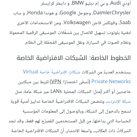
أودي Audi، و بي إم دبليو BMW، و دايملر كرايسلر
DaimlerChrysler، وجوجل Google، و هوندا Honda، و ساب
Saab، وفولكس فاجن Volkswagen. ومن الاستخدامات الأخرى
لتقنية بلوتوث: تسهيل الاتصال بين مُشغِّلاتِ الموسيقى الرقمية المحمولة
ونظام الصوت في السيارة، ونقل الموسيقى المُحمَّلة إلى النظام.
الخطوط الخاصة: الشبكات الافتراضية الخاصة
يستخدم العديدُ من الشركات
شبكاتٍ افتراضيةً خاصة Virtual
Private Networks
(تُسمّى اختصارًا:
VPN
) للربط بين شبكتين
خاصتين أو أكثر (مثل: الشبكات المحلية LANs عبر شبكة عامة، مثل
شبكة الإنترنت
، وتتضمن الشبكاتُ الافتراضيةُ الخاصة تدابيرَ أمنيةً قوية
تسمح بالدخول إلى الشبكة، وبالوصول إلى المعلومات المؤسسية
الحساسة التي بداخلها، من قِبَل المستخدمين المُصرَّح لهم فقط، وقد تجد
الشركاتُ ذات المكاتب، واسعة الانتشار، أنّ الشبكات الافتراضية الخاصة