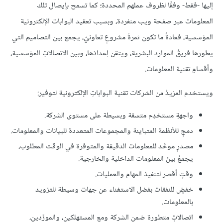
إليها -فقط- وفقًا لظروف عملهم المحددة؛ كما تسمح بإيصال تلك
المعلومات عبر صفحة ويب منفردة، وبسبب تعقيد البوابات الإلكترونية
المؤسسية، فعادةً ما تكون ثمرةَ مشروعٍ تعاونيّ، يجمع بين التصاميم التي
يطورها فريقُ الموارد البشرية، ويتقن إعدادَها، وبين الاتصالاتِ المؤسسية،
وأقسامِ تقنية المعلومات.
ويستخدم المزيدُ من الشركات تقنية البواباتِ الإلكترونية لتوفير:
واجهةِ مستخدِم متسقة وبسيطة على مستوى الشركة.
دمجٍ للأنظمة المتباينة والمجموعات المتعددة للبيانات والمعلومات.
مصدرٍ موحَّد للمعلومات الدقيقة والمتوفرة في الوقت المطلوب،
يجمعُ بينَ المعلومات الداخلية والخارجية.
وقتٍ أقصر لتنفيذ المهام والعمليات.
خفضٍ للنفقات بفضل الاستغناء عن جهات وسيطة للتزويد
بالمعلومات.
اتصالاتٍ متطورة ضمن الشركة ومع المستهلكين، والمورِّدين،