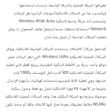
نظيراتها، الشبكة المحلية والشبكة الواسعة، باستثناء استخدامها
(والحديث هنا عن الشبكات اللاسلكية) موجات الراديو لنقل البيانات،
وتستخدم أنتَ شبكةً واسعة لاسلكية Wireless Wide Area
Network استخدامًا منتظمًا، عندما تستعمل هاتفك المحمول، إذ يمكن
لتغطية الشبكات الواسعة أن تشمل عدة بلدان.
كما تعمل شركاتُ الاتصالات باستخدام الشبكات الواسعة اللاسلكية، وتوفر
الشبكاتُ المحلية اللاسلكية Wireless LANs -التي تنقل البيانات ضمن
موقع واحد- بديلًا عن الأنظمة السلكية التقليدية، ويبلغ القطر الذي تغطيه
الشبكاتُ المحلية اللاسلكية 500 قدم داخل المؤسسة، و1000 قدم
خارجها؛ وهي تغطية قابلة للتوسيع باستخدام الهوائيات وأجهزة الإرسال،
وغيرها من الأجهزة؛ فالأجهزة اللاسلكية تتصل مع نقطة وصول سلكية
موصولة بدورها مع الشبكة السلكية، هذا، وتعد الشبكات المحلية اللاسلكية
WLANs ملائمةً لتطبيقات معينة تمثل فيها الأسلاك عائقًا، أو عندما يكون