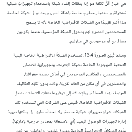
هي خيارٌ أقلُّ تكلفة موازنة بنفقات إنشاء شبكة باستخدام تجهيزاتٍ شبكية
مُشتراة، واستئجار خطوطٍ خاصة باهظة الثمن، ويعد نوعُ الشبكة الخاصة
هذا أكثر تقييدًا من الشبكات الافتراضية الخاصة لأنه لا يسمح
للمستخدمين المصرح لهم بدخول الشبكة المؤسسية، عندما يكونون
مسافرين أو موجودين في منازلهم.
ومثلما تُبيِّن الصورةُ 13.4، تستخدمُ الشبكةُ الافتراضيةُ الخاصة البنيةَ
التحتية الموجودة الخاصة بشبكة الإنترنت، وتجهيزاتِها، للاتصال
بالمستخدمين، والمكاتب، الموجودين في أماكن بعيدة جغرافيًا،
والمنتشرين في أي مكان من العالم تقريبًا، وذلك بدون تكبُّد التكاليف
المرتبطة ببُعد المسافة، وبالإضافة إلى توفيرها نفقاتِ الاتصالات بفضل
الشبكات الافتراضية الخاصة، فليس على الشركات التي تستخدم تلك
الشبكات شراءُ تجهيزاتٍ شبكية خاصة، ولا الحفاظُ عليها؛ بل يمكنها تعهيدُ
إدارة تجهيراتِ الوصول البعيد (أي الاستعانة بمصادر خارجية لإدارتها)،
وتُعد الشبكاتُ الافتراضيةُ الخاصة مفيدة للبائعين والعاملين عن بُعد،