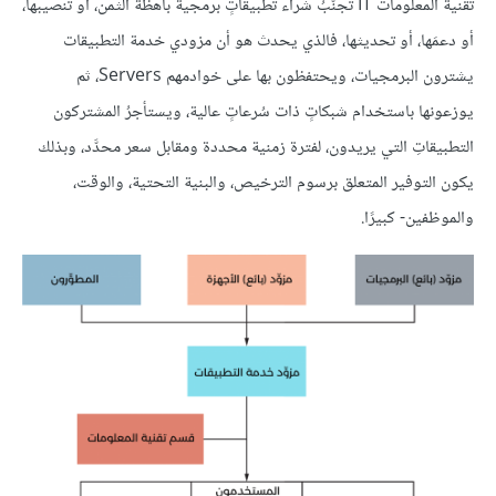
تقنية المعلومات IT تجنُّبُ شراء تطبيقاتٍ برمجية باهظة الثمن، أو تنصيبها،
أو دعمَها، أو تحديثها، فالذي يحدث هو أن مزودي خدمة التطبيقات
يشترون البرمجيات، ويحتفظون بها على خوادمهم Servers، ثم
يوزعونها باستخدام شبكاتٍ ذات سُرعاتٍ عالية، ويستأجرُ المشتركون
التطبيقاتِ التي يريدون، لفترة زمنية محددة ومقابل سعر محدَّد، وبذلك
يكون التوفير المتعلق برسوم الترخيص، والبنية التحتية، والوقت،
والموظفين- كبيرًا.