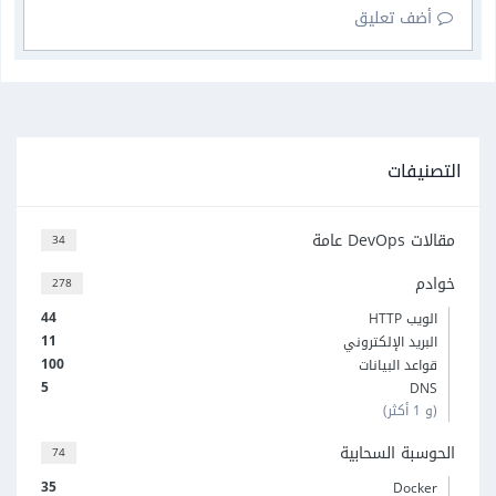
أضف تعليق
التصنيفات
مقالات DevOps عامة
34
خوادم
278
44
الويب HTTP
11
البريد الإلكتروني
100
قواعد البيانات
5
DNS
(و 1 أكثر)
الحوسبة السحابية
74
35
Docker