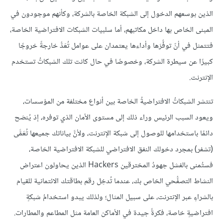
الذين بوسعهم الدخول إلى الشبكة الخاصة بالشركة، وكأنهم موجودون في
المبنى الخاص بها داخل مكاتبهم، أما سلبيات الشبكات الافتراضية الخاصة،
فتتمثل في أنّ توفُّرَها وأداءها يعتمدان على عوامل تُعَدُّ خارجةً خروجًا
كبيرًا عن سيطرة الشركة، وخصوصًا في حال كانت تلك الشبكاتُ تستخدم
الإنترنت.
تنتشر الشبكاتُ الافتراضيةُ الخاصة بين أنواع مختلفة من المؤسسات،
ويعود السبب الرئيس وراء ذلك إلى مستوى الأمان الذي توفره، إذ يُنصَح
دائمًا باستخدامها للوصول إلى شبكة الإنترنت، ولأنَّ بياناتك جميعها تُعَمًّى
(تشفر) بمجرد دخولك النفق الافتراضي للشبكة الافتراضية الخاصة،
فستُمنى بالفشل جهودُ المخترقين Hackers الذين يحاولون اعتراض
النشاط التصفُّحي الخاص بك، عندما تُدخِل رقم بطاقتك الائتمانية للقيام
بالشراءٍ عبر الإنترنت، على سبيل المثال؛ ولذلك يبدو استخدامُ شبكةٍ
افتراضيةٍ خاصة، فكرةً جيدة في الأماكن العامة مثل المطاعم والمطارات.