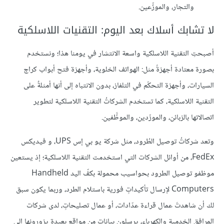
والتجار، والموزِّعين.
لا تشابك أسلاك بعد اليوم: التقنيات اللاسلكية
أصبحتِ التقنية اللاسلكية واسعة الانتشار في يومنا هذا؛ ونستخدم
بصورة معتادة أجهزةً مثل: الهواتف الخلوية، وأجهزة فتح أبواب كراج
السيارات، وأجهزة التحكّم في التلفاز، بدون الانتباه إلى أنها أمثلةٌ على
التقنية اللاسلكية، كما تستخدم الشركاتُ التقنية اللاسلكية لتطوير
اتصالاتها بالزبائن، والمورِّدين، والموظَّفين.
وتعد شركاتُ توصيل الطُرود، مثل شركة يو بي إس UPS، و فيديكس
FedEx، من أوائل الشركات التي استخدمت التقنية اللاسلكية؛ إذ يستعين
موظفو توصيل الطرود بحواسيب محمولة بكفّ اليد Handheld
Computers لإرسال تأكيداتٍ فورية باستلام الطرد، وربما يكون سبق
لك أن شاهدتَ عمال قراءة عدّادات، أو عمال تصليحاتٍ، لدى شركات
المرافق الخدمية والكهرباء، يرسلون بياناتٍ من مواقع بعيدة يزورونها إلى