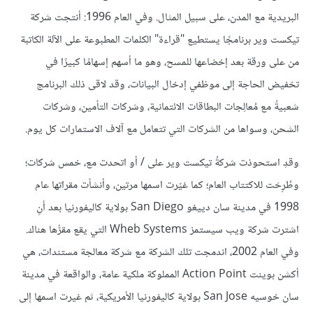
البريدية مع المدن، على سبيل المثال. وفي العام 1996: أنتجت شركة
تيكست وير برنامجًا يستطيع "قراءة" الكلمات المطبوعة على الآلة الكاتبة
من على ورقة بعد إخضاعها للمسح، وهو ما أسهم إسهامًا كبيرًا في
تخفيض الحاجة إلى موظفي إدخال البيانات، وقد لاقى ذلك البرنامج
شعبيةً مع مُعالِجات البطاقات الائتمانية، وشركات التأمين، وشركات
الشحن، وسواها من الشركات التي تتعامل مع آلاف الاستمارات كل يوم.
وقدِ استحوذت شركةُ تيكست وير على / أو اتحدت مع، خمس شركات؛
وطُرِحَت للاكتتاب العام؛ كما غيّرت اسمها مرتين، وأنشأت مقراتها عام
1998 في مدينة سان دييغو San Diego بولاية كاليفورنيا بعد أنِ
اشترت شركة ويب سيستمز Wheb Systems التي يقع مقرُّها هناك.
وفي العام 2002، اندمجت تلك الشركة مع شركة معالجة مستندات، هي
أكشن بوينت Action Point المملوكة ملكية عامة، والواقعة في مدينة
سان خوسيه San Jose بولاية كاليفورنيا الأمريكية، ثم غيرت اسمها إلى