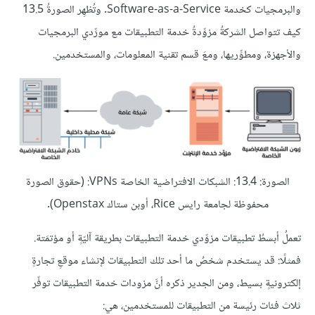
والبرمجيات كخدمة Software-as-a-Service. وتُظهِر الصورةُ 13.5
كيف تتواصل الشركةُ مزوِّدةُ خدمة التطبيقات مع مورِّدي البرمجيات
والأجهزة، ومطوِّريها، ومعَ قسم تقنية المعلومات، والمستخدمين.
الصورة: 13.4: الشبكات الافتراضية الخاصة VPNs: (حقوق الصورة
محفوظة لجامعة رايس Rice، أوبن ستاك Openstax).
تعملُ أبسطُ تطبيقات مزوِّدي خدمة التطبيقات بطريقة آليّةٍ أو مؤتمَتة.
فمثلًا: قد يستخدم شخصٌ ما أحد تلك التطبيقات لإنشاء موقعِ تجارةٍ
إلكترونيةٍ بسيط، ومن الجدير ذكره أنَّ مزودات خدمة التطبيقات توفّر
ثلاث فئات رئيسة من التطبيقات للمستخدمين، هي: