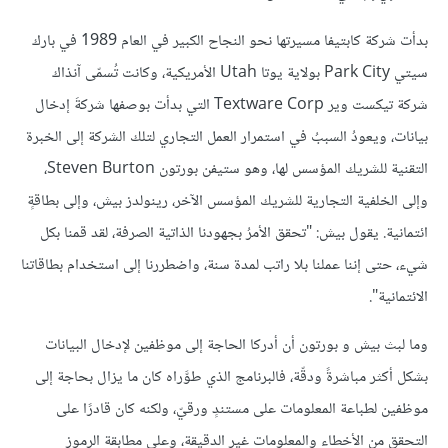
بدأت شركة كابتيفا مسيرتها نحو النجاح الكبير في العام 1989 في بارك
سيتي Park City بولاية يوتا Utah الأمريكية، وكانت تُسمّى آنذاك
شركة تيكست وير Textware Corp التي بدأت بوصفها شركةَ إدخال
بيانات، ويعودُ السببُ في استمرار العمل التجاري لتلك الشركة إلى الخبرة
التقنية للشريك المؤسس لها، وهو ستيفن بورتون Steven Burton،
وإلى الخلفية التجارية للشريك المؤسس الآخر، رينولدز بيش، وإلى بطاقةٍ
ائتمانية. يقول بيش: "تحقق الأمرُ بجهودنا الذاتية الصرفة، لقد قمنا بكل
شيء، حتى إننا عملنا بلا راتب لمدة سنة، واضطررنا إلى استخدام بطاقاتنا
الائتمانية".
وما لبث بيش و بورتون أن أدركا الحاجة إلى موظفين لإدخال البيانات
بشكل أكثر مباشرةً ودقّة، فالبرنامج الذي طوَّراه كان ما يزال بحاجة إلى
موظفين لطباعة المعلومات على مستندٍ ورقيّ، ولكنه كان قادرًا على
التحقق من الأخطاء والمعلومات غير الدقيقة، وعلى مطابقة الرموز