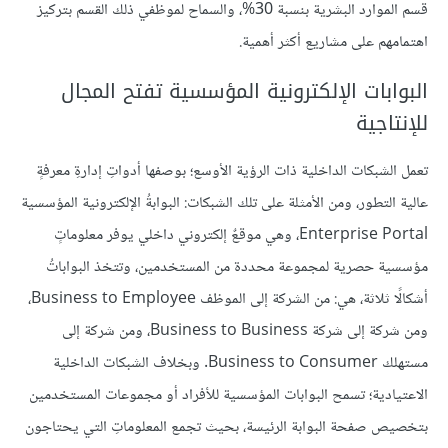
قسم الموارد البشرية بنسبة 30%، والسماح لموظفي ذلك القسم بتركيز
اهتمامهم على مشاريع أكثر أهمية.
البوابات الإلكترونية المؤسسية تفتح المجال
للإنتاجية
تعمل الشبكات الداخلية ذات الرؤية الأوسع؛ بوصفها أدواتِ إدارةِ معرفةٍ
عالية التطور، ومن الأمثلة على تلك الشبكات: البوابةُ الإلكترونية المؤسسية
Enterprise Portal، وهي موقعٌ إلكتروني داخلي يوفر معلوماتٍ
مؤسسية حصرية لمجموعة محددة من المستخدمين، وتتخذ البواباتُ
أشكالًا ثلاثة، هي: من الشركة إلى الموظف Business to Employee،
ومن شركة إلى شركة Business to Business، ومن شركة إلى
مستهلك Business to Consumer. وبخلاف الشبكات الداخلية
الاعتيادية؛ تسمح البوابات المؤسسية للأفراد أو مجموعات المستخدمين
بتخصيص صفحة البوابة الرئيسة، بحيث تجمع المعلوماتِ التي يحتاجون