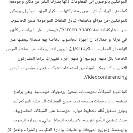
الموظفين بالوصول إلى المعلومات ذاتها بصرف النظر عن مكان وجودهم؛
كما تُغني البياناتُ التي تجري مُشاركتُها عن تكرار الجهد المبذول، ويمكن
للموظفين -من مواقع مختلفة- تبادل الملفات الموجودة ضمن الحاسوب
عبر "مشاركة الشاشة Screen-Share"، فيعملون على البيانات وكأنهم
في غرفة واحدة، إذ إنّ أجهزة الحاسوب الخاصة بهم متصلة ببعضها عبر
الهاتف أو الخطوط السلكية (الكابل)، فيرون الشيء ذاته على شاشة العرض
الخاصة بكل منهم، وبوسع أيٍّ منهم إجراء تغييراتٍ يراها المشاركون
الآخرون، كما يمكن للموظفين استخدام الشبكات لإجراء مؤتمرات فيديو
Videoconferencing.
كما تتيح الشبكاتُ للمؤسسات تشغيل برمجيات مؤسسية، وهي برامج
ضخمة ذات وحدات مدمجة تدير جميع العمليات الداخلية للشركة، كما
يجري تشغيل نُظُم تخطيط موارد المؤسسة على الشبكات الحاسوبية،
حيث تتضمنُ النُظُم الفرعية الاعتيادية النظامَ المالي، والموارد البشرية،
والهندسة، وتوزيع المبيعات والطلبات، وإدارة الطلبات، والشراء، وتعمل كل