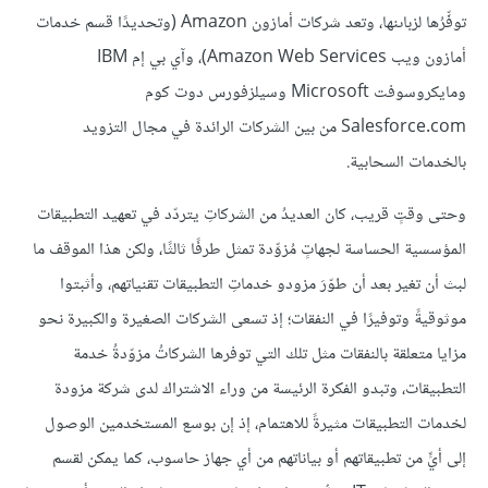
توفِّرُها لزباىنها، وتعد شركات أمازون Amazon (وتحديدًا قسم خدمات
أمازون ويب Amazon Web Services)، وآي بي إم IBM
ومايكروسوفت Microsoft وسيلزفورس دوت كوم
Salesforce.com من بين الشركات الرائدة في مجال التزويد
بالخدمات السحابية.
وحتى وقتٍ قريب، كان العديدُ من الشركاتِ يتردّد في تعهيد التطبيقات
المؤسسية الحساسة لجهاتٍ مُزوِّدة تمثل طرفًا ثالثًا، ولكن هذا الموقف ما
لبث أن تغير بعد أن طوّرَ مزودو خدماتِ التطبيقات تقنياتهم، وأثبتوا
موثوقيةً وتوفيرًا في النفقات؛ إذ تسعى الشركات الصغيرة والكبيرة نحو
مزايا متعلقة بالنفقات مثل تلك التي توفرها الشركاتُ مزوّدةُ خدمة
التطبيقات، وتبدو الفكرة الرئيسة من وراء الاشتراك لدى شركة مزودة
لخدمات التطبيقات مثيرةً للاهتمام، إذ إن بوسع المستخدمين الوصول
إلى أيٍّ من تطبيقاتهم أو بياناتهم من أي جهاز حاسوب، كما يمكن لقسم