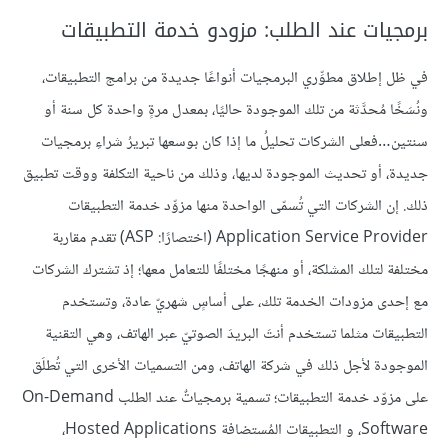
برمجيات عند الطلب: مزودو خدمة التطبيقات
في ظل إطلاق مطوِّري البرمجيات أنواعًا جديدة من برامج التطبيقات،
ونُسَخًا مُحدَّثة من تلك الموجودة حاليًا، بمعدل مرةٍ واحدة كل سنة أو
سنتين…فعلى الشركات تحليلُ ما إذا كان بوسعها تبريرُ شراءِ برمجيات
جديدة، أو تحديث الموجودة لديها، وذلك من ناحية التكلفة ووقت تطبيق
ذلك. إن الشركات التي تُسمّى الواحدة منها مزوِّد خدمة التطبيقات
Application Service Provider (اختصارًا: ASP) تقدم مقاربة
مختلفة لتلك المشلكة، أو منهجًا مختلفًا للتعامل معها؛ إذ تشترك الشركات
مع إحدى مزودات الخدمة تلك، على أساسٍ شهريّ عادة، وتستخدم
التطبيقات مثلما تستخدم أنتَ البريدَ الصوتيّ عبر الهاتف، وهي التقنية
الموجودة لأجل ذلك في شركة الهاتف، ومن التسميات الأخرى التي تُطلَق
على مزوّد خدمة التطبيقات؛ تسمية برمجياتٌ عند الطلب On-Demand
Software، و التطبيقات المُستضافة Hosted Applications،