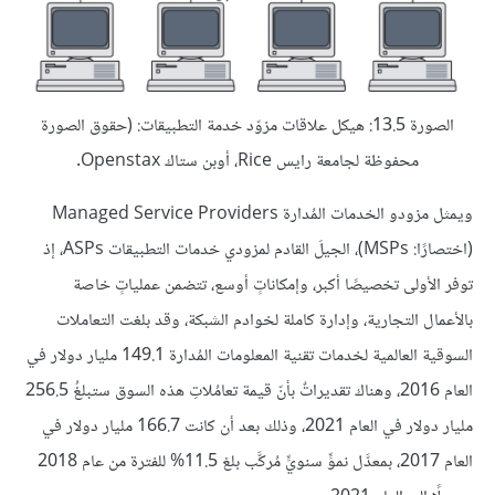
الصورة 13.5: هيكل علاقات مزوّد خدمة التطبيقات: (حقوق الصورة
محفوظة لجامعة رايس Rice، أوبن ستاك Openstax.
ويمثل مزودو الخدمات المُدارة Managed Service Providers
(اختصارًا: MSPs)، الجيلَ القادم لمزودي خدمات التطبيقات ASPs، إذ
توفر الأولى تخصيصًا أكبر، وإمكاناتٍ أوسع، تتضمن عملياتٍ خاصة
بالأعمال التجارية، وإدارة كاملة لخوادم الشبكة، وقد بلغت التعاملات
السوقية العالمية لخدمات تقنية المعلومات المُدارة 149.1 مليار دولار في
العام 2016، وهناك تقديراتٌ بأنّ قيمة تعامُلاتِ هذه السوق ستبلغُ 256.5
مليار دولار في العام 2021، وذلك بعد أن كانت 166.7 مليار دولار في
العام 2017، بمعدَّل نموٍّ سنويٍّ مُركَّب بلغ 11.5% للفترة من عام 2018