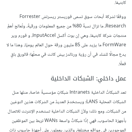
كابتيفا.
ووفقًا لشركة أبحاث سوق تسمى فوريستر ريسرتش Forrester
Research، ما تزال نسبةُ 80% من جميع المعلوماتِ ورقيةً، وتُعالج أهمُّ
منتجاتِ شركة كابتيفا، وهي إن بوت أكسل InputAccel، و فورم وير
FormWare ما يزيد على 85 مليون ورقة حول العالم يوميًّا، وهذا ما لا
يدع مجالًا للشك في أن رؤية ورنالدز بيش كانت في محلّها؛ فالورق باقٍ
فعلًا.
عمل داخلي: الشبكات الداخلية
تعد الشبكاتُ الداخلية Intranets شبكاتٍ مؤسسيةً خاصة، مثلها مثل
الشبكات المحلية LANS؛ ويستخدمُ العديدُ من الشركات هذين النوعَين
من الشبكات، ومع ذلك؛ ولأنّ الشبكات الداخلية تستخدم الإنترنت للاتصال
بأجهزة الحاسوب، فهي إذًا شبكاتٌ واسعة WANs تربط بين الموظفين
الموجودين في مواقع مختلفة، والذين يعملون على أجهزة حاسوبٍ ذات