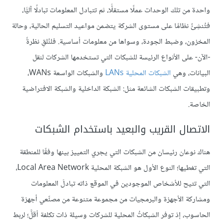
واحدة من تلك الوحدات عملًا مستقلًّا، ثم تتبادل المعلومات تبادلًا آليًّا،
فتُنشِئُ نظامًا على مستوى الشركة يتضمن مواعيد التسليم الحالية، وحالة
المخزون، وضبط الجودة، وسواها من معلومات أساسية. فلنُلقِ نظرةً
-الآن- على الأنواع الرئيسة للشبكات التي تستخدمها الشركات لنقل
البيانات، وهي
الشبكات المحلية LANs
والشبكات الواسعة WANs،
وتطبيقات الشبكات الشائعة مثل: الشبكة الداخلية والشبكة الافتراضية
الخاصة.
الاتصال القريب والبعيد باستخدام الشبكات
هناك نوعان رئيسان من الشبكات التي يجري التمييز بينها وفقًا للمنطقة
التي تغطيها؛ النوع الأول هو الشبكة المحلية Local Area Network،
التي تتيح للأشخاص الموجودين في الموقع ذاته تبادلَ المعلومات
ومشاركة الأجهزة والبرمجيات من مجموعة متنوعة من مصنِّعي أجهزة
الحاسوب، إذ توفر الشبكاتُ المحلية للشركات وسيلة ذات تكلفة أقلَّ؛ لربط