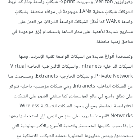
وفيرايزون Verizon، وسبرينت Sprint- شبكاتٍ واسعةً جدًا، كما تربط
الشركاتُ شبكاتٍ محلية LANs، موجودةً في مواقع مختلفة، بشبكاتٍ
واسعة WANs كما تُمكِّنُ الشبكاتُ الواسعةُ الشركاتِ من العمل على
مشاريع شديدة الأهمية، على مدار الساعة باستخدام فِرَق موجودة في
مناطق زمنية مختلفة.
وتستخدمُ أنواعٌ عديدة من الشبكات الواسعة تقنية الإنترنت، ومنها
الشبكات الداخلية Intranets، والشبكات الافتراضية الخاصة Virtual
Private Network، والشبكات الخارجية Extranets، وسنتحدث هنا
عن الشبكات الداخلية Intranets، وهي شبكات مؤسسية داخلية تتوفر
على نطاقٍ واسع في عالم المؤسسات، كما سنلقي الضوء على الشبكات
الافتراضية الخاصة، ومع أن وجود الشبكات اللاسلكية Wireless
Networks قائم منذ ما يزيد على عقدٍ من الزمن، فإن استخدامها يشهد
تزايدًا بسبب تكاليفها المنخفضة، والتقنية الأسرع والأكثر موثوقية التي
تستخدمها، وبفضل معاييرها المتطورة تتشابه الشبكات اللاسلكية مع