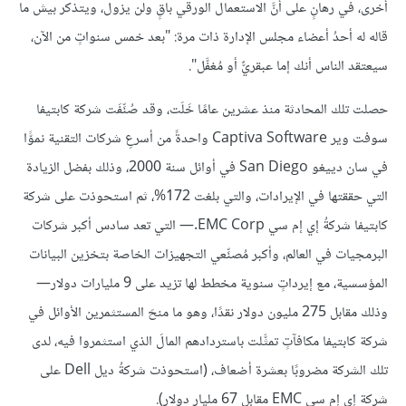
أخرى، في رهانٍ على أنَّ الاستعمال الورقي باقٍ ولن يزول، ويتذكر بيش ما
قاله له أحدُ أعضاء مجلس الإدارة ذات مرة: "بعد خمس سنواتٍ من الآن،
سيعتقد الناس أنك إما عبقريٌّ أو مُغفَّل".
حصلت تلك المحادثة منذ عشرين عامًا خَلَت، وقد صُنِّفَت شركة كابتيفا
سوفت وير Captiva Software واحدةً من أسرعِ شركات التقنية نموًّا
في سان دييغو San Diego في أوائل سنة 2000، وذلك بفضل الزيادة
التي حققتها في الإيرادات، والتي بلغت 172%، ثم استحوذت على شركة
كابتيفا شركةُ إي إم سي EMC Corp.— التي تعد سادس أكبر شركات
البرمجيات في العالم، وأكبر مُصنِّعي التجهيزات الخاصة بتخزين البيانات
المؤسسية، مع إيرداتٍ سنوية مخطط لها تزيد على 9 مليارات دولار—
وذلك مقابل 275 مليون دولار نقدًا، وهو ما منحَ المستثمرين الأوائل في
شركة كابتيفا مكافآتٍ تمثَّلت باستردادهم المالَ الذي استثمروا فيه، لدى
تلك الشركة مضروبًا بعشرة أضعاف، (استحوذت شركةُ ديل Dell على
شركة إي إم سي EMC مقابل 67 مليار دولار).