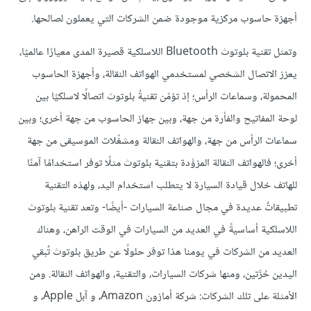
أجهزة حاسوب مركزية موجودة ضمن الشركات التي يعملون لصالحها.
وتمثل تقنية بلوتوث Bluetooth اللاسلكية قصيرة المدى معيارًا عالميًا،
يعزز الاتصال الشخصي لمستخدمي الهواتف النقالة، وأجهزة الحاسوب
المحمولة، وسماعات الرأس؛ إذ تؤمّن تقنيةُ بلوتوث اتصالًا لاسلكيًا بين
لوحة المفاتيح والفأرة من جهة، وبين جهاز الحاسوب من جهة أخرى؛ وبين
سماعات الرأس من جهة، والهواتف النقالة ومشغّلات الموسيقى من جهة
أخرى؛ فالهواتف النقالة المزوَّدة بتقنية بلوتوث مثلًا توفر استخدامًا آمنًا
للهاتف خلال قيادة السيارة لا يتطلب استخدام اليد، ولهذه التقنية
تطبيقاتٌ عديدة في مجال صناعة السيارات -أيضًا- وتعد تقنية بلوتوث
اللاسلكية أساسيةً في العديد من السيارات في الوقت الراهن، وهناك
العديد من الشركات في يومنا هذا توفر حلولًا عن طريق بلوتوث تُبقي
اليدين حُرَّتين، ومنها شركات السيارات، والتقنية، والهواتف النقالة. ومن
الأمثلة على تلك الشركات: شركة أمازون Amazon، و آبل Apple، و