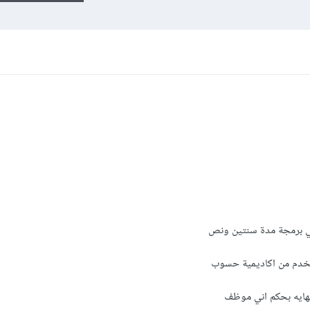
 فني برمجة مدة سنتين ونص
تخدم من اكاديمية حسوب
نهايه بحكم اني موظف