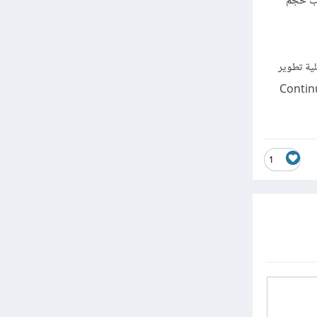
إدارة الموقع ( حسب حجم
De مثل Docker وKubernetes لتسريع عملية تطوير
Continuous Integrat
1