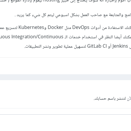
الاستضافة والرفع , وغالباً أقوم بإخباره أنه سوف يحتاج إلى خبير hosting ليقوم ب
لبرنامج والمتابعة مع صاحب العمل بشكل اسبوعي ليتم كل شيء كما يريد .
بالنسبة لحلول DevOps , يمكنك الاستفادة من أدوات vOps
البرمجيات ونشرها. كمبرمج، يمكنك أيضا النظر في استخدام خدمات الـ ion/Continuous
آن
لتنشر باسم حسابك.