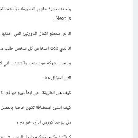
، Next js
انا لم استطع اكمال الدورتين التي اخذت
انا لدي ثلاث اشخاص كل شخص طلب مني انشاء موقع خاص له بأست
وذهبت لشركة هوستنجر واكتشفت اني لازم اشتري ثلاث خطط VPS
الان السؤال هنا :
كيف هي الطريقة التي ابدأ ببيع مواقع انا
كيف انشئ استضافة تكون خاصة بالعميل ؟ (
هل يوجد كورس ادارة خوادم ؟
كـ فكرة وكـ خطة كيف ابدأ بالبزنس في هذ