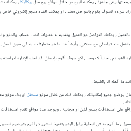
 برمجتها وهي جاهزة , يمكنك البيع من خلال مواقع بيع مثل
بيكاليكا
, يمكنك نشر
اد شراءه فسوف يقوم بالتواصل معك , او يمكنك انشاء متجر إلكتروني خاص ب
بالعميل , يمكنك التواصل مع العميل وتقديم له خطوات انشاء حساب والدفع والمب
نا بالفعل عند تواصلي مع عملائي. وأيضاً هذا ما هو متعارف عليه في سوق العمل .
ة الخوادم , حالياً لا يوجد , لكن سوف أقوم بإيصال اقتراحك للإدارة لدراسته وإ
 ما أفعله انا بالضبط
:
عمال يوضح جميع إمكانياتك , يمكنك ذلك من خلال موقع
مستقل
او بناء موقع م
تك .
المواقع على استضافات بسعر قليل أو مجانية , ويوجد عدة مواقع تقدم استضافات 
 العميل , ما أقوم به في البداية وقبل البدء بتنفيذ المشروع , أقوم بتوضيح للعميل