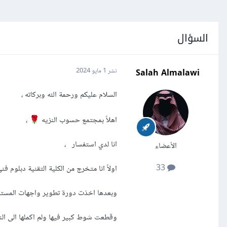
السؤال
Salah Almalawi
نشر
1 مايو 2024
السلام عليكم ورحمة الله وبركاته ،
اهلاً بمجتمع حسوب النزيه
،
🌹
انا لدي استفسار ،
الأعضاء
33
اولاً انا متخرج من الكلية التقنية دبلوم
وبعدها اخذت دورة تطوير واجهات المس
وقطعت شوط كبير فيها ولم اكملها الى ال