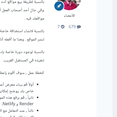
بالنسبة لطريقة بيع مواقع أنت
وفي حال أحد أصحاب العمل أر
الأعضاء
مواقعك فيه .
7
679
بالنسبة لانشاء استضافة خاصة 
لنشر الموقع . وهذا ما أفعله أ
بالنسبة لوجود دورة خاصة بإدار
تنفيذه في المستقبل القريب.
كخطة عمل , سوف أقوم بإعطائك
أولاُ قم ببناء معرض أ
خاص بك يوضح إمكانيا
ثانياً , قم برفع هذه 
Render و Netlify.
ثالثاً , عند التعامل مع