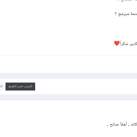
ير شكراً
.
❤️
الترتيب حسب التقييم
ال
ته , أهلاً صالح ,