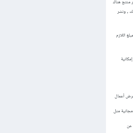
 منتج هناك
ك , ونشر
لغ اللازم
مكانية
عرض أعمال
مجانية مثل
 عن