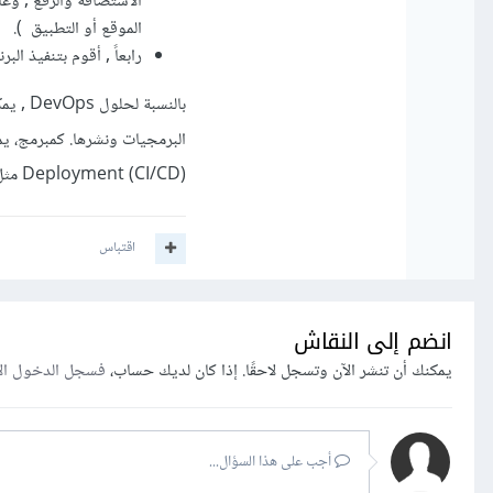
الموقع أو التطبيق ).
رابعاً , أقوم بتنفيذ ا
Deployment (CI/CD) مثل Jenkins أو GitLab CI لتسهيل عملية تطوير ونشر التطبيقات.
اقتباس
انضم إلى النقاش
يمكنك أن تنشر الآن وتسجل لاحقًا. إذا كان لديك حساب،
فسجل الدخول ال
أجب على هذا السؤال...