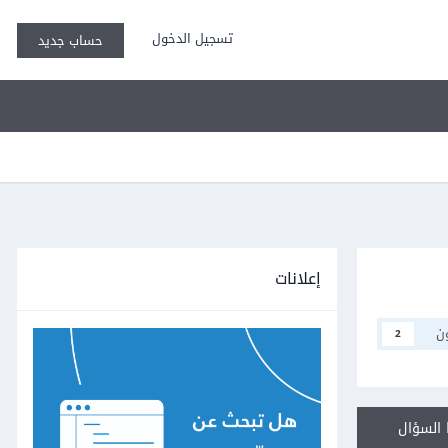
تسجيل الدخول
حساب جديد
إعلانات
ن
2
السؤال