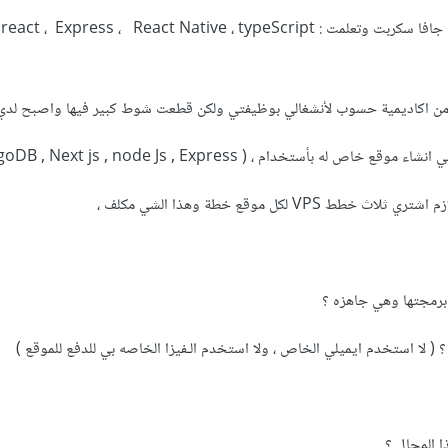
واخذت دورة تطوير التطبيقات بأستخدام جافا سكربت وتعلمت : Express ، React Native ، typeScript
ها من اكاديمية حسوب لأنشغالي بوظيفتي ولكن قطعت شوط كبير فيها واصبح لدي
خدام ، ( mongoDB , Next js , node Js , Express ) ،
 لكل موقع خطة وهذا الشي مكلف ،
 برمجتها وهي جاهزه ؟
 لا استخدم ايميلي الخاص ، ولا استخدم الـفيزا الخاصه بي للدفع للموقع )
ا المجال ؟