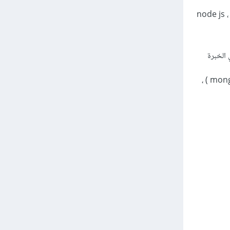
node js ، react ، 
 الخبرة