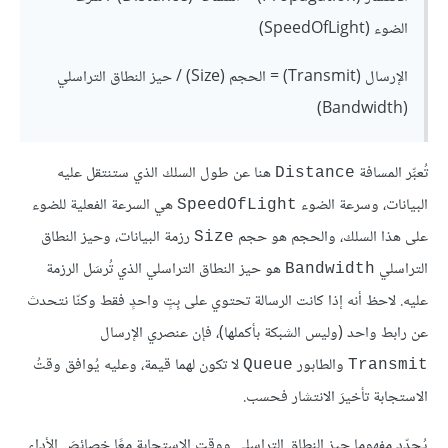
الضوء (SpeedOfLight)
الإرسال (Transmit) = الحجم (Size) / حيز النطاق التراسلي
(Bandwidth)
تُعبِّر المسافة
هنا عن طول السلك الذي ستنتقل عليه
Distance
البيانات، وسرعة الضوء
هي السرعة الفعلية للضوء
SpeedOfLight
على هذا السلك، والحجم هو حجم
رزمة البيانات، وحيز النطاق
Size
التراسلي
هو حيز النطاق التراسلي الذي تُرسَل الرزمة
Bandwidth
عليه. لاحظ أنه إذا كانت الرسالة تحتوي على بِتٍ واحدٍ فقط وكنّا نتحدث
عن رابط واحد (وليس الشبكة بأكملها)، فإن عنصري الإرسال
والطابور
لا تكون لهما قيمة، وعليه يُوافق وقتُ
Queue
Transmit
الاستجابة تأخيرَ الانتشار فحسب.
يُحدّد مفهوما حيز النطاق التراسلي ووقت الاستجابة معًا خصائصَ الأداء