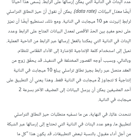
عدد البِتات في الثانية التي يمكن إرسالها على الرابط. يُسمى هذا أحيانًا
أيضًا
معدّل البيانات (data rate)
. يمكن أن نقول أنّ حيز النطاق التراسلي
لرابطٍ إثيرنت هو 10 ميجابت في الثانية. ومع ذلك، نستطيع أيضًا أن نميّز
على نحو مفيدٍ بين الحدّ الأقصى لمعدل البيانات المتاح على الرابط وعدد
البِتات في الثانية التي يمكننا بالفعل إرسالها عبر الرابط من الناحية العملية.
نميل إلى استخدام كلمة الإنتاجية للإشارة إلى الأداء المُقَاس للنظام.
وبالتالي، وبسبب أوجه القصور المختلفة في التنفيذ، قد يحقّق زوج من
العقد متصل عبر رابط بجيز نطاق تراسلي يبلغ 10 ميجابت في الثانية
إنتاجيةً لا تتجاوز 2 ميجابت في الثانية فقط. وهذا يعني أن التطبيق على
أحد المضيفين يمكن أن يرسل البيانات إلى المضيف الآخر بسرعة 2
ميجابت في الثانية.
نتحدث غالبًا، في النهاية، عن ما نسمّيه متطلبات حيز النطاق التراسلي
لتطبيقٍ ما، وهو عدد البِتات في الثانية التي تحتاج إلى إرسالها عبر الشبكة
من أجل أداء مقبولٍ. بالنسبة لبعض التطبيقات، قد يكون هذا "كل ما