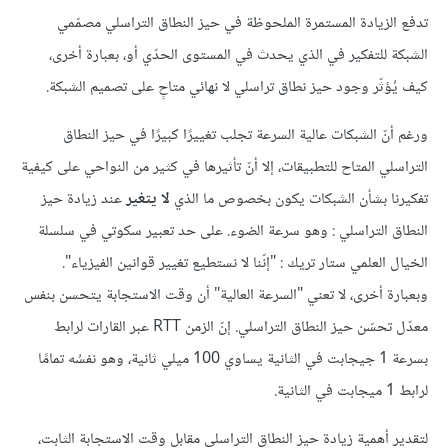
تدفع الزيادة المستمرة الملحوظة في حيز النطاق التراسلي مصمّمي
الشبكة للتفكير في الذي يحدث في المستوى الحدّي أو، بعبارة أخرى،
كيف يُؤثّر وجود حيز نطاق تراسلي لا نهائي متاحٍ على تصميم الشبكة.
ورغم أنّ الشبكات عالية السرعة تجلب تغييرًا كبيرًا في حيز النطاق
التراسلي المتاح للتطبيقات، إلا أنّ تأثيرها في كثير من النواحي على كيفية
تفكيرنا بشأن الشبكات يكون بخصوص ما الذي
لا يتغير
عند زيادة حيز
النطاق التراسلي : وهو سرعة الضوء. على حد تعبير سكوتي في سلسلة
الخيال العلمي ستار تريك : "إنّنا لا نستطيع تغيير قوانين الفيزياء".
وبعبارة أخرى، لا تعني "السرعة العالية" أن وقت الاستجابة يتحسن بنفس
معدّل تحسّن حيز النطاق التراسلي. إنّ الزمن RTT عبر القارات لرابط
بسرعة 1 جيجابت في الثانية يساوي 100 ميلي ثانية، وهو نفسُه تمامًا
لرابط 1 ميجابت في الثانية.
لتقدير أهمية زيادة حيز النطاق التراسلي مقابل وقت الاستجابة الثابت،