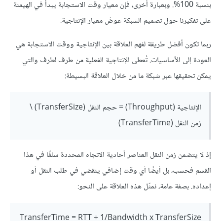
بنسبة 100%. وبعبارة أخرى، فإن معيار وقت الاستجابة يبدأ في الهيمنة
على تفكيرنا حول تصميم الشبكة عوضَ معيار الإنتاجية.
ربما تكون أفضل طريقة لفهم العلاقة بين الإنتاجية ووقت الاستجابة هي
العودة إلى الأساسيات. تُعطى الإنتاجية الفعلية من طرف لطرف والتي
يمكن تحقيقها عبر شبكة ما من خلال العلاقة البسيطة:
الإنتاجية (Throughput) = حجم النقل (TransferSize) \
زمن النقل (TransferTime)
إذ لا يتضمن زمن النقل العناصر أحادية الاتجاه المحددة سلفًا في هذا
القسم فحسب، بل أيضًا أي وقت إضافي ينقضي في طلب النقل أو
إعداده. بصفة عامة، نمثّل هذه العلاقة على النحو:
TransferTime = RTT + 1/Bandwidth x TransferSize