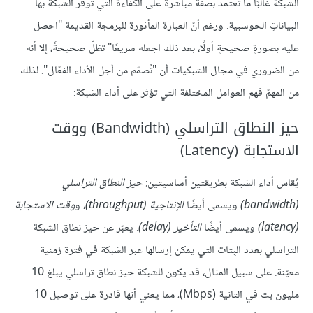
الشبكة غالبًا ما تعتمد بصفة مباشرة على الكفاءة التي توفر الشبكة بها
البياناتِ الحوسبية. ورغم أنّ العبارة المأثورة للبرمجة القديمة "احصل
عليه بصورةٍ صحيحةٍ أولًا، بعد ذلك اجعله سريعًا" تظلّ صحيحةً، إلا أنه
من الضروري في مجال الشبكيات أن "تُصمّم من أجل الأداء الفعّال". لذلك
من المهمّ فهم العوامل المختلفة التي تؤثر على أداء الشبكة:
حيز النطاق التراسلي (Bandwidth) ووقت
الاستجابة (Latency)
يُقاس أداء الشبكة بطريقتين أساسيتين:
حيز النطاق التراسلي
(bandwidth)
ويسمى أيضًا
الإنتاجية (throughput)
، و
وقت الاستجابة
(latency)
ويسمى أيضًا
التأخير (delay)
. يعبّر عن حيز نطاق الشبكة
التراسلي بعدد البِتات التي يمكن إرسالها عبر الشبكة في فترة زمنية
معيّنة. على سبيل المثال، قد يكون للشبكة حيز نطاق تراسلي يبلغ 10
مليون بت في الثانية (Mbps)، مما يعني أنها قادرة على توصيل 10