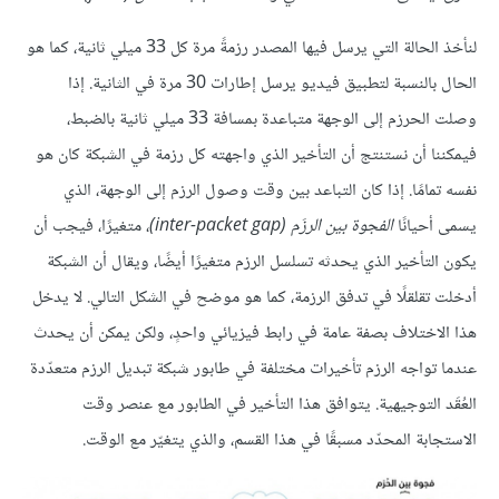
لنأخذ الحالة التي يرسل فيها المصدر رزمةً مرة كل 33 ميلي ثانية، كما هو
الحال بالنسبة لتطبيق فيديو يرسل إطارات 30 مرة في الثانية. إذا
وصلت الحرزم إلى الوجهة متباعدة بمسافة 33 ميلي ثانية بالضبط،
فيمكننا أن نستنتج أن التأخير الذي واجهته كل رزمة في الشبكة كان هو
نفسه تمامًا. إذا كان التباعد بين وقت وصول الرزم إلى الوجهة، الذي
يسمى أحيانًا
الفجوة بين الرزَم (inter-packet gap)
، متغيرًا، فيجب أن
يكون التأخير الذي يحدثه تسلسل الرزم متغيرًا أيضًا، ويقال أن الشبكة
أدخلت تقلقلًا في تدفق الرزمة، كما هو موضح في الشكل التالي. لا يدخل
هذا الاختلاف بصفة عامة في رابط فيزيائي واحدٍ، ولكن يمكن أن يحدث
عندما تواجه الرزم تأخيرات مختلفة في طابور شبكة تبديل الرزم متعدّدة
العُقَد التوجيهية. يتوافق هذا التأخير في الطابور مع عنصر وقت
الاستجابة المحدّد مسبقًا في هذا القسم، والذي يتغيّر مع الوقت.