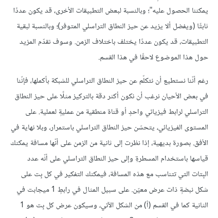
يمكننا الحصول عليه"؛ وبالنسبة لبعض التطبيقات الأخرى، قد يكون عددًا
ثابتًا (ويفضل ألا يزيد عن حيز النطاق التراسلي المتوفر)؛ وبالنسبة لبقية
التطبيقات، قد يكون عددًا يختلف باختلاف الزمن. وسوف نقدّم المزيد
حول هذا الموضوع لاحقًا في هذا القسم.
رغم أنّنا نستطيع أن نتكلّم عن حيز النطاق التراسلي للشبكة بأكملها، فإنّنا
في بعض الأحيان نرغب أن نكون أكثر دقة بالتركيز مثلًا على حيز النطاق
التراسلي لرابط فيزيائي واحدٍ أو قناة منطقية من عمليةٍ لعملية. على
المستوى الفيزيائي، يتحسّن حيز النطاق التراسلي باستمرار، وبلا نهاية في
الأفق. بصورة بديهية، إذا نظرت إلى ثانية من الزمن على أنّها مسافة يمكنك
قياسها باستخدام المسطرةِ وإلى حيز النطاق التراسلي على أنّه عدد
البِتات التي تتناسب مع هذه المسافة، فيمكنك التفكير في كل بِت على
شكل نبضةٍ ذات عرض معيّن. على سبيل المثال في رابطٍ 1 ميجابت في
الثانية كما في القسم (أ) من الشكل الآتي، وسيكون عرض كل بِت هو 1