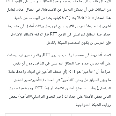
الإرسال، فقد يتلقى ما مقداره جداء حيز النطاق التراسلي في الزمن RTT
من البيانات قبل أن يتمكن المرسل من الاستجابة. في المثال أعلاه، يُعادل
هذا المقدار 5.5 × 106 بِت (671 كيلوبايت) من البيانات. من ناحية
أخرى، إذا لم يملأ المرسل الأنبوب، أي لم يرسل بيانات تُعادل في مقدارها
جداء حيز النطاق التراسلي في الزمن RTT قبل توقّفه لانتظار الإشارة،
فإن المرسل لن يكون استخدم الشبكة بالكامل.
لاحظ أننا نهتمّ في معظم الوقت بسيناريو RTT، والذي نشير إليه ببساطة
على أنه يُعادل جداء حيز النطاق التراسلي في التأخير، دون أن نقول
صراحةً أن "التأخير" هو RTT (أي ضِعف التأخير في اتجاه واحد). عادة
ما يبيّن السياق هل يعني "التأخير" في الجداء (التأخير×حيز النطاق
التراسلي) وقت استجابةٍ أحادي الاتجاه أو زمنًا RTT. ويوضح الجدول
التالي بعض الأمثلة على جداءات (حيز النطاق التراسلي×التأخير) لبعض
روابط الشبكة النموذجية.