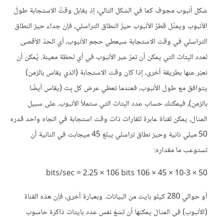
شكل أنبوب مجوف كما في الشكل التالي، إذ يقابل وقتُ الاستجابة طولَ
الأنبوب ويمثّل قطرُ الأنبوب حيزَ النطاق التراسلي، فإن جداء حيز النطاق
التراسلي في وقت الاستجابة سيعطي حجم الأنبوب، أي الحدّ الأقصى
لعدد البِتات التي يمكن أن تمرّ عبر الأنبوب في أي لحظة معينة. يُمكن أن
نعبّر عنها بطريقة أخرى، إذا كان وقت الاستجابة (الذي يقاس بالزمن)
يتوافق مع طول الأنبوب، فعندما تعطي عرض كل بِت (يقاس أيضًا
بالزمن)، فيمكنك حساب عدد البِتات التي ستملأ الأنبوب. على سبيل
المثال، يمكن لقناة عابرة للقارات ذات وقت استجابة في اتجاه واحد قدره
50 ميلي ثانية وحيز نطاق تراسلي يبلغ 45 ميجابت في الثانية أن
تستوعب ما مقداره:
50 × 10-3 × 45 × 106 bits/sec = 2.25 × 106 bits
أو حوالي 280 كيلو بايت من البيانات. وبعبارة أخرى، فإن هذه القناة
(الأنبوب) في المثال يمكنها أن تَسَعَ نفس عدد بايتات ذاكرة حاسوب