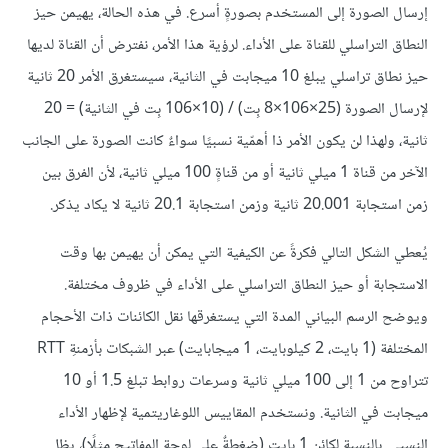
إرسال الصورة إلى المستخدم بصورةٍ أسرع. في هذه الحالة، يهيمن حيز
النطاق التراسلي للقناة على الأداء. لرؤية هذا الأمر، نفترض أن القناة لديها
حيز نطاق تراسلي يبلغ 10 ميجابت في الثانية، سيستغرق الأمر 20 ثانية
لإرسال الصورة (25×106×8 بِت) / (10×106 بِت في الثانية) = 20
ثانية، ولهذا لن يكون الأمر ذا أهمّية نسبيًا سواءٌ كانت الصورة على الجانب
الآخر من قناة 1 ميلي ثانية أو من قناةٍ 100 ميلي ثانية، لأن الفرق بين
زمن استجابة 20.001 ثانية وزمن استجابة 20.1 ثانية لا يكاد يذكر.
يُعطي الشكل التالي فكرةً عن الكيفية التي يمكن أن يهيمن بها وقت
الاستجابة أو حيز النطاق التراسلي على الأداء في ظروف مختلفة.
ويوضح الرسم البياني المدة التي يستغرقها نقل الكائنات ذات الأحجام
المختلفة (1 بايت، 2 كيلوبايت، 1 ميجابايت) عبر الشبكات بأزمنةِ RTT
تتراوح من 1 إلى 100 ميلي ثانية وسرعات روابط تبلغ 1.5 أو 10
ميجابت في الثانية. ونستخدم المقاييس اللوغاريتمية لإظهار الأداء
النسبي. بالنسبة لكائن 1 بايت (ضغطةٌ على لوحة المفاتيح مثلًا)، يظل