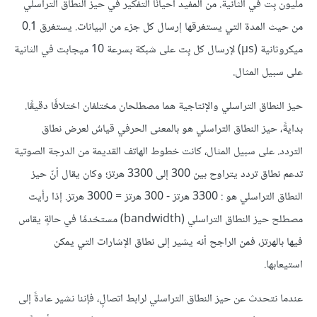
مليون بِت في الثانية. من المفيد أحيانًا التفكير في حيز النطاق التراسلي
من حيث المدة التي يستغرقها إرسال كل جزء من البيانات. يستغرق 0.1
ميكروثانية (μs) لإرسال كل بِت على شبكة بسرعة 10 ميجابت في الثانية
على سبيل المثال.
حيز النطاق التراسلي والإنتاجية هما مصطلحان مختلفان اختلافًا دقيقًا.
بدايةً، حيز النطاق التراسلي هو بالمعنى الحرفي قياسٌ لعرض نطاق
التردد. على سبيل المثال، كانت خطوط الهاتف القديمة من الدرجة الصوتية
تدعم نطاق تردد يتراوح بين 300 إلى 3300 هرتز؛ وكان يقال أنّ حيز
النطاق التراسلي هو : 3300 هرتز - 300 هرتز = 3000 هرتز. إذا رأيت
مصطلح حيز النطاق التراسلي (bandwidth) مستخدمًا في حالةٍ يقاس
فيها بالهرتز، فمن الراجح أنه يشير إلى نطاق الإشارات التي يمكن
استيعابها.
عندما نتحدث عن حيز النطاق التراسلي لرابط اتصالٍ، فإننا نشير عادةً إلى