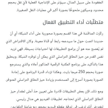
المفقودة على سبيل المثال، سيؤثر على الإنتاجية الفعلية لأيّ نقل بحجم
محدود وسيكون ملحوظًا بصورة أكبر في عمليات النقل الصغيرة.
متطلّبات أداء التطبيق الفعال
ركّزت المناقشة في هذا القسم بصورة محورية على أداء الشبكة؛ أي أنّ
حديثنا انصبّ حول ما سيدعمه رابط أو قناة معينة. وكان الافتراض الذي
لم يُفصح عنه هو أن برامج التطبيقات لها احتياجات بسيطة، فهي تريد
نفس القدر من حيز النطاق التراسلي الذي يمكن أن توفره الشبكة. وينطبق
هذا بالتأكيد على برنامج المكتبة الرقمية المذكور أعلاه والذي يسترجع
صورة بحجم 250 ميجا بايت. وهكذا تزداد قدرة البرنامج على إعادة
الصورة بصورة أسرع إلى المستخدم بزيادة حيز النطاق التراسلي المتوفر.
ومع ذلك، فإن بعض التطبيقات قادرة على تعيين حدّ أعلى لمقدار حيز
النطاق التراسلي الذي تحتاجه. تطبيقات الفيديو هي مثال رئيسي.
لنفترض أنك ترغب في تدفق مقطع فيديو بحجم ربع شاشة التلفزيون