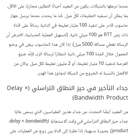
عندما نربطها بالشبكات، يكون من المفيد أحيانًا التفكير، مجازيًا على الأقل،
بما يمكن أن نسمّيه التعليمات لكلّ ميل. خُذ ما يحدث عندما يرسل جهاز
حاسوب قادر على تنفيذ 100 مليار تعليمة في الثانية رسالةً على قناة
ذات زمن RTT هو 100 ميلي ثانية. (لتسهيل العملية الحسابية، افترض أن
الرسالة تغطي مسافة 5000 ميل). إذا كان هذا الحاسوب يبقى في وضع
الخمول خلال المدّة 100 ميلي ثانية انتظارًا لرسالة الرّد، فإنّه ضيّع
الفرصة لتنفيذ 10 مليار تعليمة، أو 2 مليون تعليمة لكل ميل. وكان من
الأفضل بالنّسبة له الخروج من الشبكة لتجاوز هذا الهدر.
جداء التأخير في حيز النطاق التراسلي (Delay ×
Bandwidth Product)
من المفيد أيضًا التحدث عن جداء هذين المقياسين، الذي يسمى غالبًا
جداء حيز النطاق التراسلي في وقت الاستجابة (delay × bandwidth
product)
. بصورة بديهية، إذا نظرنا إلى قناةٍ بين زوج من العمليات على