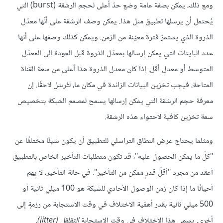
ومع ذلك، يمكن بصفة عامة وضع حدّ أعلى لحجم الرشقة (burst) التي
يُحتمل أن يرسلها تطبيق مثل هذا. يمكن وصف الرشقة على أنّها معدّل
الذروة الذي يستمرّ فترة معيّنة من الزمن. ويمكن كذلك وصفها على أنها
عدد البايتات التي يمكن إرسالها بمعدّل الذروة قبل العودة إلى المعدّل
المتوسط أو معدلٍ أقل. إذا كان معدل الذروة هذا أعلى من سعة القناة
المتاحة، فيجب تخزين البيانات الزائدة في مكان ما، لتُرسَل لاحقًا. إن
معرفة حجم الرشقة التي يمكن إرسالها يسمح لمصمم الشبكة بتخصيص
سعة تخزين كافية لاحتواء هذه الرشقة.
ومثلما يحتاج عرض النطاق التراسلي للتطبيق أن يكون شيئًا مختلفًا عن
"كلّ ما يمكن الحصول عليه"، قد تكون متطلبات التأخير الخاص بالتطبيق
أعقد من مجرد "أقلّ قدرٍ ممكن من التأخير". في حالة التأخير، لا يهم
أحيانًا ما إذا كان زمن الوصول الأحادي للشبكة هو 100 ميلي ثانية أو
500 ميلي ثانية بقدر أهمّية الاختلاف في وقت الاستجابة من رزمةٍ إلى
أخرى. يسمى هذا الاختلاف في وقت الاستجابة
التقلقل (jitter)
.