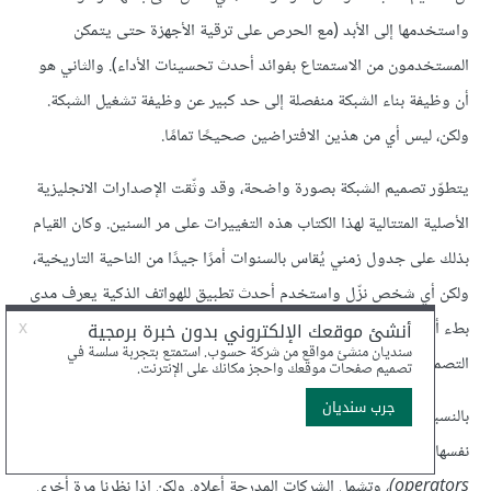
واستخدمها إلى الأبد (مع الحرص على ترقية الأجهزة حتى يتمكن
المستخدمون من الاستمتاع بفوائد أحدث تحسينات الأداء). والثاني هو
أن وظيفة بناء الشبكة منفصلة إلى حد كبير عن وظيفة تشغيل الشبكة.
ولكن، ليس أي من هذين الافتراضين صحيحًا تمامًا.
يتطوّر تصميم الشبكة بصورة واضحة، وقد وثّقت الإصدارات الانجليزية
الأصلية المتتالية لهذا الكتاب هذه التغييرات على مر السنين. وكان القيام
بذلك على جدول زمني يُقاس بالسنوات أمرًا جيدًا من الناحية التاريخية،
ولكن أي شخص نزّل واستخدم أحدث تطبيق للهواتف الذكية يعرف مدى
بطء أي شيء قِيسَ منذ سنوات وفقًا لمعايير اليوم. لذا يجب أن يكون
التصميم من أجل التطور جزءًا من عملية صنع القرار.
بالنسبة للنقطة الثانية، فإن الشركات التي تبني الشبكات دائمًا ما تكون هي
نفسها التي تديرها. وهي تُعرف إجمالًا باسم
مشغلي الشبكات (network
operators)
، وتشمل الشركات المدرجة أعلاه. ولكن إذا نظرنا مرة أخرى