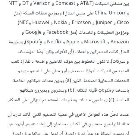
بين مشغلي الشبكات (AT&T و Comcast و Verizon و DT و NTT
وChina Unicom على سبيل المثال) ومورّدي معدّات الشبكة (مثل
Cisco و Juniper و Ericsson و Nokia و Huawei وNEC)
ومزوّدي التطبيقات والخدمات (مثل Facebook و Google و
Amazon و Microsoft و Apple و Netflix و Spotify)، وبطبيعة
الحال كذلك المشتركين والعملاء (أي الأفراد، ولكن أيضًا المؤسّسات
والشركات). لا تكون الخطوط بين هؤلاء الفاعلين واضحة دائمًا، إذ تلعب
العديد من الشركات أدوارًا متعددة. وأبرز مثال على ذلك هو مزودو
الخدمات السحابية الضخمة، الذين (a) يبنون معدات شبكاتهم الخاصة
باستخدام مكوناتٍ قليلة التكلفة، (b) وينشرون ويديرون شبكاتهم
الخاصة، (c) ويقدّمون خدمات وتطبيقات للمستخدم النهائي على الشبكة.
عندما تحلّل هذه العوامل الأخرى في عملية التصميم الفني، فإنك تدرك أن
هناك افتراضين ضمنيين في الكتاب يحتاجان إلى إعادة تقييم. أوّلهما هو
أن تصميم الشبكة هو عملٌ لمرة واحدة. أي اعمل على بنائها مرة واحدة