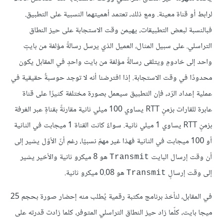
لرابط أو قناة معينة. ومع ذلك، تعتمد أهميتهما النسبية على التطبيق.
فبالنسبة لبعض التطبيقات، يهيمن وقت الاستجابة على حيز النطاق
التراسلي. على سبيل المثال، العميل الذي يرسل رسالةً مؤلفة من بايتٍ
واحد إلى خادومٍ ويتلقى رسالةً مؤلفة من بايت واحدٍ في المقابل يكون
محدودًا في وقت الاستجابة. إذا افترضنا أنه لا توجد حوسبةٌ حقيقية في
عملية إعداد الرّد، فإن التطبيق سيعمل بصورة مختلفة كثيرًا على قناة
عابرة للقارات بزمنٍ RTT يساوي 100 ميلي ثانية مقارنةً بقناةٍ عبر الغرفة
بزمنٍ RTT يساوي 1 ميلي ثانية. سواءٌ كانت القناة 1 ميجابت في الثانية
أو 100 ميجابت في الثانية فهذا غير مهمّ نسبيًا، رغم أنّ الأوّل يشير إلى
أن وقت إرسال البايت
هو 8 ميكرو ثانية والأخير يشير
Transmit
إلى وقت إرسالٍ
هو 0.08 ميكرو ثانية.
Transmit
في المقابل، لنأخذ برنامج مكتبة رقمية يُطلب منه إحضار صورة بحجم 25
ميجا بايت، كلّما زاد حيز النطاق التراسلي المتوفر، كلما زادت قدرته على