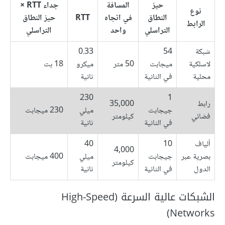
حيز
المسافة
جداء RTT ×
نوع
النطاق
في اتجاه
RTT
حيز النطاق
الرابط
التراسلي
واحد
التراسلي
شبكة
54
0.33
لاسلكية
ميجابت
50 متر
ميكرو
18 بت
محلية
في الثانية
ثانية
230
1
رابط
35,000
جيجابت
ميلي
230 ميجابت
فضائي
كيلومتر
في الثانية
ثانية
ألياف
10
40
4,000
بصرية عبر
جيجابت
ميلي
400 ميجابت
كيلومتر
الدول
في الثانية
ثانية
الشبكات عالية السرعة (High-Speed
Networks)