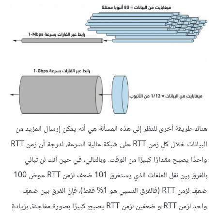
هناك طريقة أخرى للنظر إلى هذه المسألة هي أنه يمكن إرسال المزيد من
البيانات خلال كل زمنٍ RTT على شبكة عالية السرعة، لدرجة أن زمن RTT
واحدًا يصبح مقدارًا كبيرًا من الوقت. وبالتالي، في حين أنك لن تبالي
بالفرق بين نقل الملفات الذي يستغرق 101 ضعفٍ لزمن RTT عوض 100
ضعفٍ لزمن RTT (فالفرق النسبي هو 1% فقط)، فإنّ الفرق بين ضعفٍ
واحدٍ لزمن RTT و ضعفين لزمن RTT يصبح كبيرًا بصورة مفاجئة، بزيادةٍ