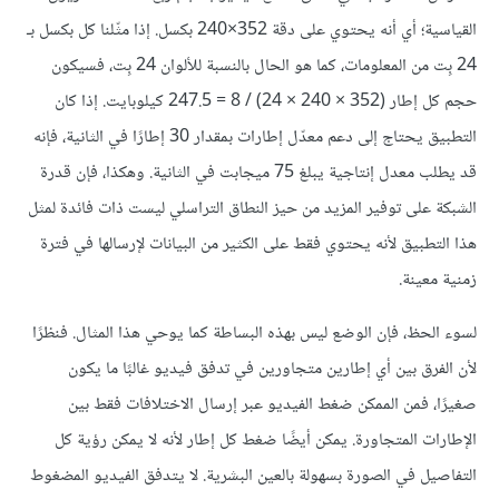
القياسية؛ أي أنه يحتوي على دقة 352×240 بكسل. إذا مثّلنا كل بكسل بـ
24 بِت من المعلومات، كما هو الحال بالنسبة للألوان 24 بِت، فسيكون
حجم كل إطار (352 × 240 × 24) / 8 = 247.5 كيلوبايت. إذا كان
التطبيق يحتاج إلى دعم معدّل إطارات بمقدار 30 إطارًا في الثانية، فإنه
قد يطلب معدل إنتاجية يبلغ 75 ميجابت في الثانية. وهكذا، فإن قدرة
الشبكة على توفير المزيد من حيز النطاق التراسلي ليست ذات فائدة لمثل
هذا التطبيق لأنه يحتوي فقط على الكثير من البيانات لإرسالها في فترة
زمنية معينة.
لسوء الحظ، فإن الوضع ليس بهذه البساطة كما يوحي هذا المثال. فنظرًا
لأن الفرق بين أي إطارين متجاورين في تدفق فيديو غالبًا ما يكون
صغيرًا، فمن الممكن ضغط الفيديو عبر إرسال الاختلافات فقط بين
الإطارات المتجاورة. يمكن أيضًا ضغط كل إطار لأنه لا يمكن رؤية كل
التفاصيل في الصورة بسهولة بالعين البشرية. لا يتدفق الفيديو المضغوط