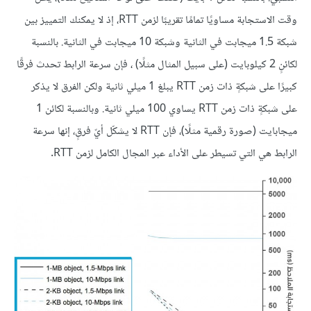
وقت الاستجابة مساويًا تمامًا تقريبًا لزمن RTT، إذ لا يمكنك التمييز بين
شبكة 1.5 ميجابت في الثانية وشبكة 10 ميجابت في الثانية. بالنسبة
لكائنٍ 2 كيلوبايت (على سبيل المثال مثلًا) ، فإن سرعة الرابط تحدث فرقًا
كبيرًا على شبكةٍ ذات زمن RTT يبلغ 1 ميلي ثانية ولكن الفرق لا يذكر
على شبكةٍ ذات زمن RTT يساوي 100 ميلي ثانية. وبالنسبة لكائن 1
ميجابايت (صورة رقمية مثلًا)، فإن RTT لا يشكّل أيّ فرقٍ، إنها سرعة
الرابط هي التي تسيطر على الأداء عبر المجال الكامل لزمن RTT.