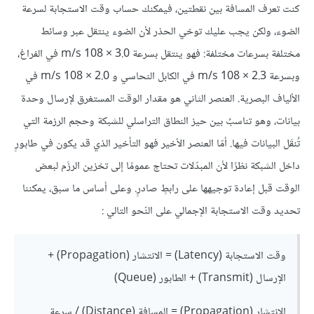
كنت تعرف المسافة بين نقطتين، فيمكنك حساب وقت الاستجابة لسرعة
الضوء، ولكن يجب عليك توخي الحذر لأن الضوء ينتقل عبر وسائط
مختلفة بسرعات مختلفة: فهو ينتقل بسرعة 3.0 × 108 m/s في الفراغ،
وبسرعة 2.3 × 108 m/s في الكابل النحاسي و 2.0 × 108 m/s في
الألياف البصرية. العنصر الثاني هو مقدار الوقت المستغرق لإرسال وحدة
بيانات، وهو تناسبٌ بين حيز النطاق التراسلي للشبكة وحجم الرزمة التي
تُنقَل البيانات فيها. أمّا العنصر الأخير فهو التأخير الذي قد يكون في طابورٍ
داخل الشبكة نظرًا لأن المبدّلات تحتاج عمومًا إلى تخزين الرزَم لبعض
الوقت قبل إعادة توجيهها على رابطٍ صادرٍ. وعلى أساس ما سبق، يمكننا
تحديد وقت الاستجابة الإجمالي على النّحو التالي :
وقت الاستجابة (Latency) = الانتشار (Propagation) +
الإرسال (Transmit) + الطابور (Queue)
الانتشار (Propagation) = المسافة (Distance) / سرعة