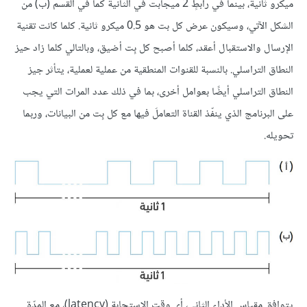
ميكرو ثانية، بينما في رابطٍ 2 ميجابت في الثانية كما في القسم (ب) من
الشكل الآتي، وسيكون عرض كل بت هو 0.5 ميكرو ثانية. كلما كانت تقنية
الإرسال والاستقبال أعقد، كلما أصبح كل بِت أضيق، وبالتالي كلما زاد حيز
النطاق التراسلي. بالنسبة للقنوات المنطقية من عملية لعملية، يتأثر جيز
النطاق التراسلي أيضًا بعوامل أخرى، بما في ذلك عدد المرات التي يجب
على البرنامج الذي ينفّذ القناة التعاملَ فيها مع كل بِت من البيانات، وربما
تحويله.
يتوافق مقياس الأداء الثاني، أي وقت الاستجابة (latency)، مع المدّة