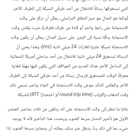
التي تستغرقها رسالةٌ للانتقال من أحد طرفي الشبكة إلى الطرف الآخر.
(وكما هو الحال مع حيز النطاق التراسلي، يمكن أن نركّز على وقت
الاستجابة على رابطٍ واحدٍ أو قناة من طرف لطرف)، حيث يُقاس وقت
الاستجابة بدقّة نسبة إلى الزمن. على سبيل المثال، يمكن أن يكون وقت
الاستجابة لشبكةٍ عابرةٍ للقارات 24 ميلي ثانية (ms)؛ وهذا يعني أنّ
الرسالة تستغرق 24 ميلي ثانية للانتقال من أحد ساحلي أمريكا الشمالية
إلى الساحل الآخر. هناك العديد من المواقف التي يكون فيها مهمًّا للغاية
معرفةُ الوقت المستغرق لإرسال رسالة من أحد طرفي الشبكة إلى الطرف
الآخر والعكس كذلك عوض وقت الاستجابة في اتجاه واحدٍ. نسمي ذلك
وقت الذهاب والإياب (round-trip time أو اختصارًا RTT)
للشبكة.
غالبًا ما ننظر إلى وقت الاستجابة على أنه يتكوّن من ثلاث عناصر. العنصر
الأول هو تأخير انتشار سرعة الضوء، ويحدث هذا التأخير لأنه لا يوجد
شيء، بما في ذلك بِتٌ يتنقل عبر سلكٍ، يمكنه أن يتجاوز سرعة الضوء. إذا