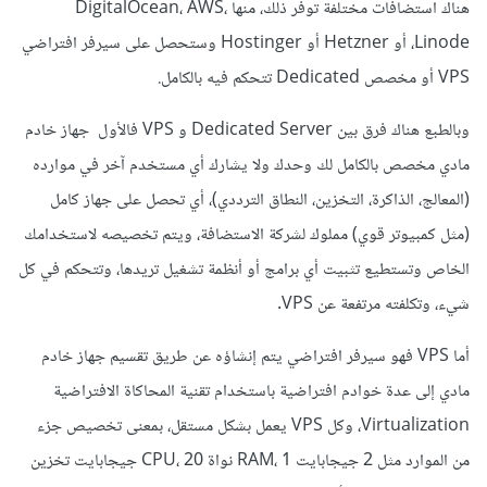
هناك استضافات مختلفة توفر ذلك، منها DigitalOcean، AWS،
Linode، أو Hetzner أو Hostinger وستحصل على سيرفر افتراضي
VPS أو مخصص Dedicated تتحكم فيه بالكامل.
وبالطبع هناك فرق بين Dedicated Server و VPS فالأول جهاز خادم
مادي مخصص بالكامل لك وحدك ولا يشارك أي مستخدم آخر في موارده
(المعالج، الذاكرة، التخزين، النطاق الترددي)، أي تحصل على جهاز كامل
(مثل كمبيوتر قوي) مملوك لشركة الاستضافة، ويتم تخصيصه لاستخدامك
الخاص وتستطيع تثبيت أي برامج أو أنظمة تشغيل تريدها، وتتحكم في كل
شيء، وتكلفته مرتفعة عن VPS.
أما VPS فهو سيرفر افتراضي يتم إنشاؤه عن طريق تقسيم جهاز خادم
مادي إلى عدة خوادم افتراضية باستخدام تقنية المحاكاة الافتراضية
Virtualization، وكل VPS يعمل بشكل مستقل، بمعنى تخصيص جزء
من الموارد مثل 2 جيجابايت RAM، 1 نواة CPU، 20 جيجابايت تخزين