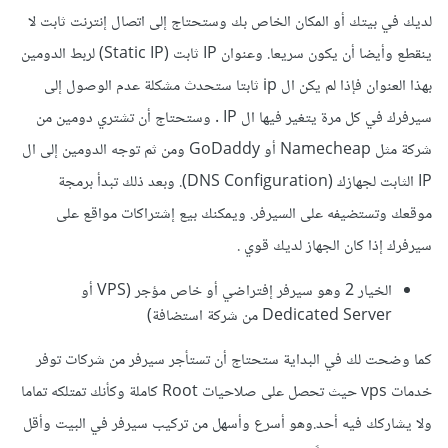
لديك في بيتك أو المكان الخاص بك وستحتاج إلى اتصال إنترنت ثابت لا
ينقطع وأيضا أن يكون سريعا. وعنوان IP ثابت (Static IP) لربط الدومين
بهذا العنوان فإذا لم يكن ال ip ثابتا ستحدث مشكلة عدم الوصول إلى
سيرفرك في كل مرة يتغير فيها ال IP . وستحتاج أن تشتري دومين من
شركة مثل Namecheap أو GoDaddy ومن ثم توجه الدومين إلى ال
IP الثابت لجهازك (DNS Configuration). وبعد ذلك تبدأ برمجة
موقعك وتستضيفه على السيرفر. ويمكنك بيع إشتراكات مواقع على
سيرفرك إذا كان الجهاز لديك قوي .
الخيار 2 وهو سيرفر إفتراضي أو خاص مؤجر (VPS أو
Dedicated Server من شركة استضافة)
كما وضحت لك في البداية ستحتاج أن تستأجر سيرفر من شركات توفر
خدمات vps حيث تحصل على صلاحيات Root كاملة وكأنك تمتلكه تماما
ولا يشاركك فيه أحد.وهو أسرع وأسهل من تركيب سيرفر في البيت وأقل