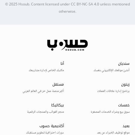
© 2025
Hsoub
.
Content licensed under
CC BY-NC-SA 4.0
unless mentioned
otherwise.