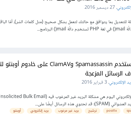
إلكتروني
،
27 ديسمبر 2016
للتعديل بما يتوافق مع حالتك لتعمل بشكل صحيح (مثل كلمات السّر)، أمّا البا
رنامج...
كيف تستخدم Spamassassin وClamAV على خادوم أو
اف الرسائل المزعجة
يد الإلكتروني
،
3 فبراير 2016
sp
postfix
ترشيح
بريد غير مرغوب
بريد إلكتروني
أوبنتو