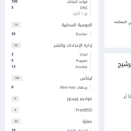
100
قواعد البيانات
5
DNS
(و 1 أكثر)
قي فمعظمه
الحوسبة السحابية
74
35
Docker
إدارة الإعدادات والنشر
56
3
Chef
5
Puppet
بنتو لترشيح
13
Ansible
لينكس
186
0
ريدهات (Red Hat)
واحدة من أكبر المشاكل مع البريد الإلكتروني اليوم هي مشكلة البريد غير المرغوب فيه (Unsolicited Bulk Email أو
خواديم ويندوز
0
FreeBSD
4
حماية
44
18
الجدران النارية