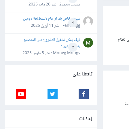
مصعب محمد2 · نشر
26 مايو 2025
سيرفر خاص بك او عام لاستضافة دومين
4
Fahd Ggg · نشر
11 أبريل 2025
، على نظام
كيف يمكن تشغيل المشروع على المتصفح
بدون دومين؟
2
Mnnvg Mnbgv · نشر
5 مارس 2025
تابعنا على
SpamAssasi على توزيعة
إعلانات