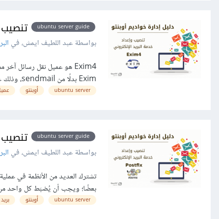
تنصيب وإعداد خدمة 
ubuntu server guide
بواسطة عبد اللطيف ايمش، في
البر
Exim4 هو عميل نقل رسائل آخ
Exim بدلًا من sendmail، وذلك على الرغم من أن ضبط exim مختلف كثيرًا عن ضبط...
ubuntu server
أوبنتو
عميل
تنصيب وإعد
ubuntu server guide
بواسطة عبد اللطيف ايمش، في
البر
تشترك العديد من الأنظمة في عملية
بعضًا؛ ويجب أن يُضبَط كل واحد من 
ubuntu server
أوبنتو
بريد