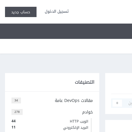
تسجيل الدخول
حساب جديد
التصنيفات
مقالات DevOps عامة
34
ن
0
خوادم
278
44
الويب HTTP
11
البريد الإلكتروني