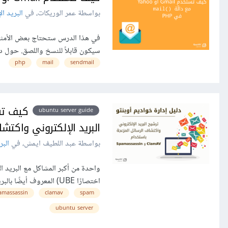
بواسطة عمر الوريكات، في
البريد ال
في هذا الدرس ستحتاج بعض الأمثلة 
سيكون قابلاً للنسخ واللصق. حول دالّة mail() في لغة PHP تَستخدِم دالّة mail() الب
php
mail
sendmail
ubuntu server guide
البريد الإلكتروني واكتش
بواسطة عبد اللطيف ايمش، في
البر
اختصارًا UBE) المعروف أيضًا بالبريد العشوائي (SPAM)؛ قد تحتوي هذه الرسائل أيضًا على...
amassassin
clamav
spam
ubuntu server