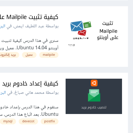
كيفية تثبيت Mailpile على أوبنتو 14.04
بواسطة عبد اللطيف ايمش، في
البر
أوبنتو Ubuntu 14.04. عميل ويب للبريد الإلكتروني مثل Mailpile هو طريقةٌ ممتازةٌ للتأكد أنك...
mailpile
عميل
بريد إلكترون
كيفية إعداد خادوم بريد باستخدام x، Dovecot، MySQL
بواسطة محمد هاني صباغ، في
البر
Ubuntu. بعد اتّباع هذا الدرس، ستكون قادرًا على إضافة نطاقات افتراضية (virtual domains)،...
mysql
devecot
postfix