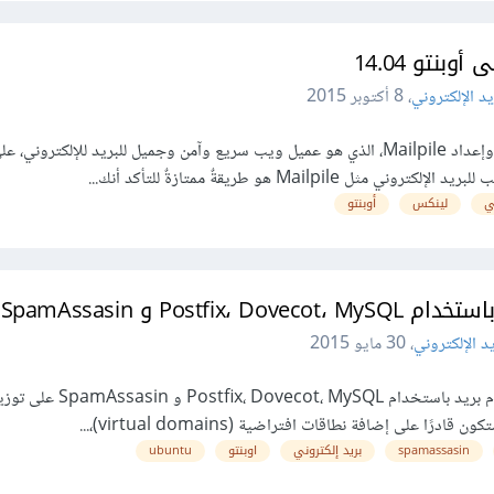
يد الإلكتروني
،
8 أكتوبر 2015
سنرى في هذا الدرس كيفية تثبيت وإعداد Mailpile، الذي هو عميل ويب سريع وآمن وجميل للبريد للإلكتروني
ي
لينكس
أوبنتو
Postfi و SpamAssasin
يد الإلكتروني
،
30 مايو 2015
سنقوم في هذا الدرس بإعداد خادوم بريد باستخدام Postfix، Dovecot، MySQL و n
spamassasin
بريد إلكتروني
اوبنتو
ubuntu