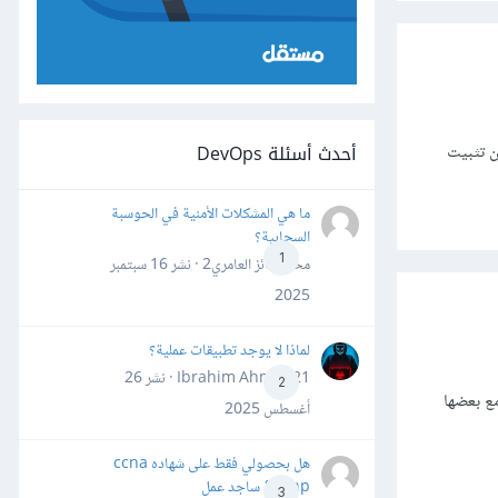
أحدث أسئلة DevOps
ن تثبيت
ما هي المشكلات الأمنية في الحوسبة
السحابية؟
1
محمد فائز العامري2 · نشر
16 سبتمبر
2025
لماذا لا يوجد تطبيقات عملية؟
Ibrahim Ahmed21 · نشر
26
2
ع بعضها
أغسطس 2025
هل بحصولي فقط على شهاده ccna
&ccnp ساجد عمل
3