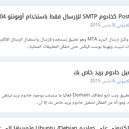
لكتروني
،
8 مارس 2015
مقدّمة يعد بوست فيكس Postfix وكيل إرسال البريد MTA وهو تطبيق يُستخدم لإرسال واستقبال الرسائل الإ
 تثبيت وتهيئة بوست فيكس حتى تتمكّن التطبيقات المحلية...
غيل خادوم بريد خاص بك
لكتروني
،
4 مارس 2015
مقدمة عندما تقوم بإعداد موقع أو تطبيق ويب تابع لنطاقك Domain فغالبًا ما سترغب بوجود خادوم بري
يه، ومع أنه من الممكن تشغيل خادوم بريد خاص بك إلا أن...
استقبال رسائل البريد الإلكتروني على خواديم buntu /Debian