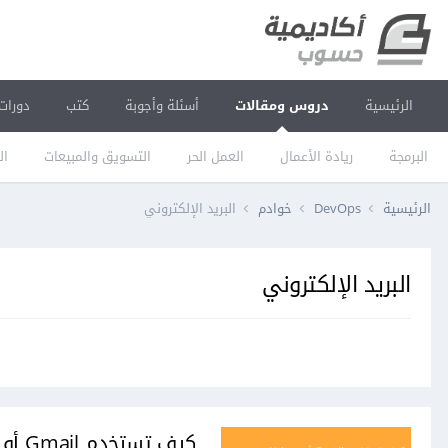
الرئيسية
دروس ومقالات
أسئلة وأجوبة
كتب
دورات
البرمجة
ريادة الأعمال
العمل الحر
التسويق والمبيعات
ال
الرئيسية
DevOps
خوادم
البريد الإلكتروني
البريد الإلكتروني
كيف تستخدم Gmail أو Yahoo مع دالّة mail() في لغة PHP