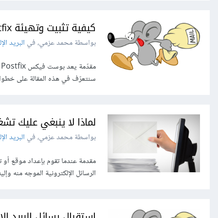
كيفية تثبيت وتهيئة Postfix كخادوم SMTP للإرسال فقط باستخدام أوبونتو 14.04
بواسطة محمد عزمي، في
البريد الإ
سنتعرّف في هذه المقالة على خطوات
لماذا لا ينبغي عليك تش
بواسطة محمد عزمي، في
البريد الإ
الرسائل الإلكترونية الموجه منه وإل