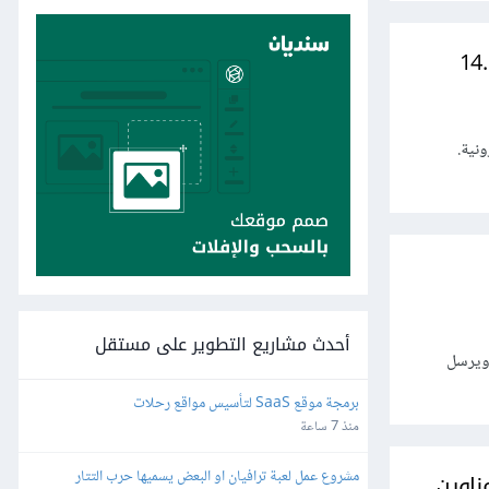
لكترونية.
أحدث مشاريع التطوير على مستقل
د ليتلقى ويرسل
برمجة موقع SaaS لتأسيس مواقع رحلات
منذ 7 ساعة
مشروع عمل لعبة ترافيان او البعض يسميها حرب التتار
U وتمريرها إلى عناوين