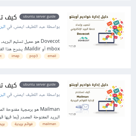
كيف تضبط خدمة vecot
ubuntu server guide
بواسطة عبد اللطيف ايمش، في
البر
Dovecot هو عميل تسليم ال
mbox أو Maildir؛ يشرح هذا القسم كيفية ضبطه كخادوم imap أو pop3. الت…
t
imap
pop3
email
كيف تستخدم Mailman لإدارة
ubuntu server guide
بواسطة عبد اللطيف ايمش، في
البر
Mailman هو برمجية مفتوحة 
البريد المفتوحة المصدر (بما فيها قوائم بريد أوبنتو) على lman
mailman
قوائم بريدية
بريد