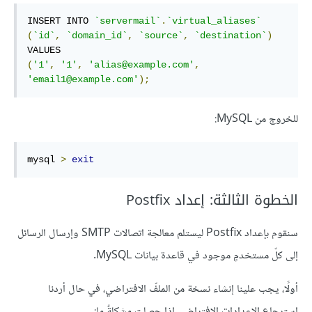
INSERT INTO 
`servermail`
.
`virtual_aliases`
(
`id`
,
`domain_id`
,
`source`
,
`destination`
)
(
'1'
,
'1'
,
'alias@example.com'
,
'email1@example.com'
);
للخروج من MySQL:
mysql 
>
exit
الخطوة الثالثة: إعداد Postfix
سنقوم بإعداد Postfix ليستلم معالجة اتصالات SMTP وإرسال الرسائل
إلى كلّ مستخدمٍ موجود في قاعدة بيانات MySQL.
أولًا، يجب علينا إنشاء نسخة من الملفّ الافتراضي، في حال أردنا
استرجاع الإعدادات الافتراضي إذا حصلت مشكلةٌ ما: