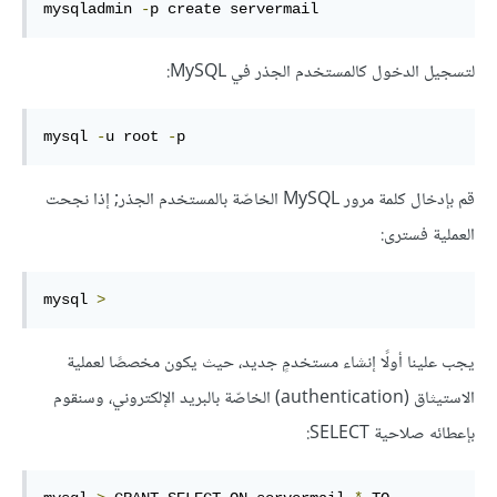
mysqladmin 
-
p create servermail
لتسجيل الدخول كالمستخدم الجذر في MySQL:
mysql 
-
u root 
-
p
قم بإدخال كلمة مرور MySQL الخاصّة بالمستخدم الجذر; إذا نجحت
العملية فسترى:
mysql 
>
يجب علينا أولًا إنشاء مستخدمٍ جديد، حيث يكون مخصصًا لعملية
الاستيثاق (authentication) الخاصّة بالبريد الإلكتروني، وسنقوم
بإعطائه صلاحية SELECT: