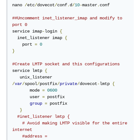
nano 
/
etc
/
dovecot
/
conf
.
d
/
10
-
master
.
conf

##Uncomment inet_listener_imap and modify to 
port 0
service imap
-
login 
{
  inet_listener imap 
{
    port 
=
0
}
#Create LMTP socket and this configurations
service lmtp 
{
   unix_listener 
/
var
/
spool
/
postfix
/
private
/
dovecot
-
lmtp 
{
       mode 
=
0600
       user 
=
 postfix

group
=
 postfix

}
#inet_listener lmtp {
# Avoid making LMTP visible for the entire 
internet
#address =