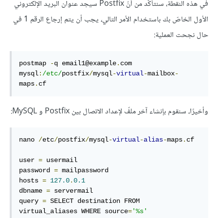
في هذه النقطة، سنتأكّد من أنّ Postfix سيجد عنوان البريد الإلكتروني
الأول الخاصّ بك باستخدام الأمر التالي، يجب أن يتم إرجاع الرقم 1 في
حال نجحت العملية:
postmap 
-
q email1@example
.
com 
mysql
:
/etc/
postfix
/
mysql
-
virtual
-
mailbox
-
maps
.
cf
وأخيرًا، سنقوم بإنشاء آخر ملفّ لإعداد الاتصال بين Postfix و MySQL:
nano 
/
etc
/
postfix
/
mysql
-
virtual
-
alias
-
maps
.
cf

user 
=
 usermail

password 
=
 mailpassword

hosts 
=
127.0
.
0.1
dbname 
=
 servermail

query 
=
 SELECT destination FROM 
virtual_aliases WHERE source
=
'%s'