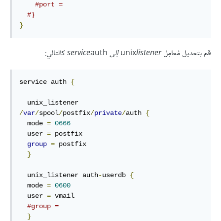
#port =
#}
}
قم بتعديل مُعامِل unix
listener إلى service
auth كالتالي:
service auth 
{
  unix_listener 
/
var
/
spool
/
postfix
/
private
/
auth 
{
  mode 
=
0666
  user 
=
 postfix

group
=
 postfix

}
  unix_listener auth
-
userdb 
{
  mode 
=
0600
  user 
=
 vmail

#group =
}