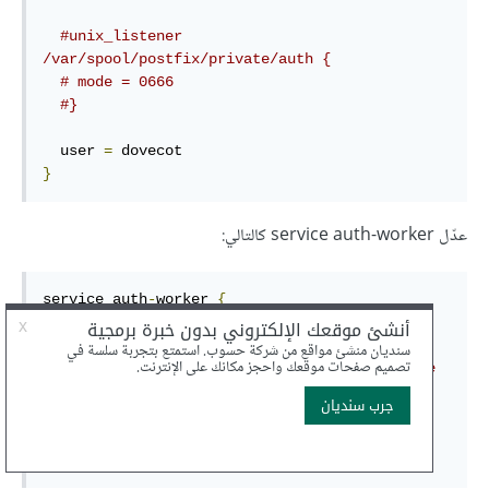
#unix_listener 
/var/spool/postfix/private/auth {
# mode = 0666
#}
  user 
=
}
عدّل service auth-worker كالتالي:
service auth
-
worker 
{
# Auth worker process is run as root by 
default, so that it can access
# /etc/shadow. If this isn't necessary, the 
user should be changed to
# $default_internal_user.
  user 
=
}