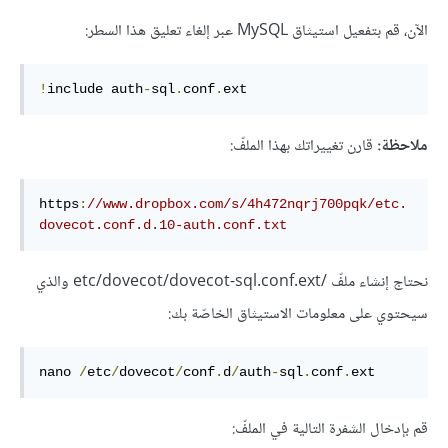
الآن، قم بتفعيل استيثاق MySQL عبر إلغاء تعليق هذا السطر:
!
include auth
-
sql
.
conf
.
ext
ملاحظة:
قارن تغييراتك بهذا الملفّ:
https
:
//www.dropbox.com/s/4h472nqrj700pqk/etc.
dovecot.conf.d.10-auth.conf.txt
نحتاج إنشاء ملفّ /etc/dovecot/dovecot-sql.conf.ext والذي
سيحتوي على معلومات الاستيثاق الخاصّة بك:
nano 
/
etc
/
dovecot
/
conf
.
d
/
auth
-
sql
.
conf
.
ext
قم بإدخال الشفرة التالية في الملفّ: