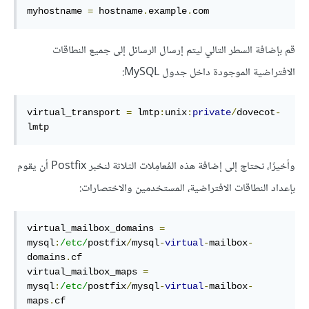
myhostname 
=
 hostname
.
example
.
com
قم بإضافة السطر التالي ليتم إرسال الرسائل إلى جميع النطاقات
الافتراضية الموجودة داخل جدول MySQL:
virtual_transport 
=
 lmtp
:
unix
:
private
/
dovecot
-
lmtp
وأخيرًا، نحتاج إلى إضافة هذه المُعامِلات الثلاثة لنخبر Postfix أن يقوم
بإعداد النطاقات الافتراضية، المستخدمين والاختصارات:
virtual_mailbox_domains 
=
mysql
:
/etc/
postfix
/
mysql
-
virtual
-
mailbox
-
domains
.
cf

virtual_mailbox_maps 
=
mysql
:
/etc/
postfix
/
mysql
-
virtual
-
mailbox
-
maps
.
cf
