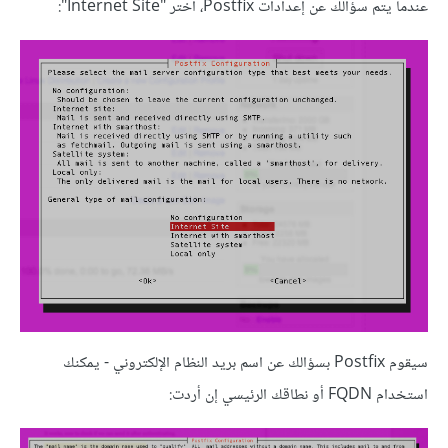
عندما يتم سؤالك عن إعدادات Postfix، اختر "Internet Site":
سيقوم Postfix بسؤالك عن اسم بريد النظام الإلكتروني - يمكنك
استخدام FQDN أو نطاقك الرئيسي إن أردت: