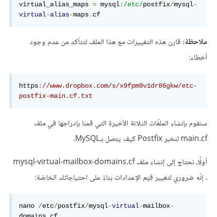
virtual_alias_maps 
=
 mysql
:
/etc/
postfix
/
mysql
-
virtual
-
alias
-
maps
.
cf
ملاحظة:
قارن هذه التغييرات مع هذا الملف لتتأكد من عدم وجود
أخطاء:
https
:
//www.dropbox.com/s/x9fpm9v1dr86gkw/etc-
postfix-main.cf.txt
سنقوم بإنشاء الملفّات الثلاثة الأخيرة التي قمنا بإدراجها في ملف
main.cf لنخبر Postfix كيف يتصل بـMySQL.
أولًا، نحتاج إلى إنشاء ملف mysql-virtual-mailbox-domains.cf
. إنّه ضروري لتغيير قِيَم الإعدادات بناءً على احتياجاتك الخاصّة:
nano 
/
etc
/
postfix
/
mysql
-
virtual
-
mailbox
-
domains
.
cf
