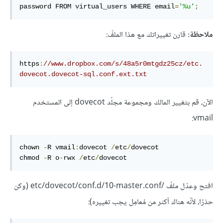
password FROM virtual_users WHERE email
=
'%u'
;
ملاحظة:
قارن تغييراتك مع هذا الملفّ:
https
:
//www.dropbox.com/s/48a5r0mtgdz25cz/etc.
dovecot.dovecot-sql.conf.ext.txt
الآن، قم بتغيير المالك ومجموعة مجلّد dovecot إلى المستخدم
vmail:
chown 
-
R vmail
:
dovecot 
/
etc
/
dovecot

chmod 
-
R o
-
rwx 
/
etc
/
dovecot
افتح وعدّل ملفّ /etc/dovecot/conf.d/10-master.conf (وكن
حذرًا، لأنّه هناك أكثر من مُعامِل يجب تغييره):