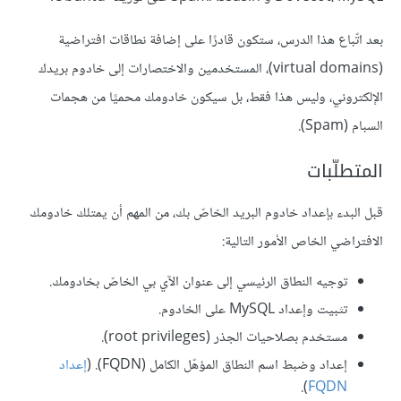
بعد اتّباع هذا الدرس، ستكون قادرًا على إضافة نطاقات افتراضية
(virtual domains)، المستخدمين والاختصارات إلى خادوم بريدك
الإلكتروني، وليس هذا فقط، بل سيكون خادومك محميًا من هجمات
السبام (Spam).
المتطلّبات
قبل البدء بإعداد خادوم البريد الخاصّ بك، من المهم أن يمتلك خادومك
الافتراضي الخاص الأمور التالية:
توجيه النطاق الرئيسي إلى عنوان الآي بي الخاصّ بخادومك.
تثبيت وإعداد MySQL على الخادوم.
مستخدم بصلاحيات الجذر (root privileges).
إعداد وضبط اسم النطاق المؤهّل الكامل (FQDN). (
إعداد
).
FQDN