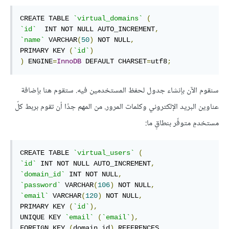
CREATE TABLE 
`virtual_domains`
(
`id`
  INT NOT NULL AUTO_INCREMENT
,
`name`
 VARCHAR
(
50
)
 NOT NULL
,
PRIMARY KEY 
(
`id`
)
)
 ENGINE
=
InnoDB
 DEFAULT CHARSET
=
utf8
;
سنقوم الآن بإنشاء جدول لحفظ المستخدمين فيه. ستقوم هنا بإضافة
عناوين البريد الإلكتروني وكلمات المرور. من المهم جدًا أن تقوم بربط كلّ
مستخدمٍ متوفّر بنطاقٍ ما:
CREATE TABLE 
`virtual_users`
(
`id`
 INT NOT NULL AUTO_INCREMENT
,
`domain_id`
 INT NOT NULL
,
`password`
 VARCHAR
(
106
)
 NOT NULL
,
`email`
 VARCHAR
(
120
)
 NOT NULL
,
PRIMARY KEY 
(
`id`
),
UNIQUE KEY 
`email`
(
`email`
),
FOREIGN KEY 
(
domain_id
)
 REFERENCES 