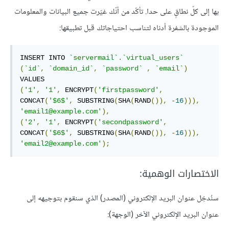
بها إلى كلّ نطاقٍ على حدا. تأكّد من أنّك غيّرت جميع البيانات والمعلومات
الموجودة بالشفرة أدناه لتناسب احتياجاتك قبل تطبيقها:
INSERT INTO 
`servermail`
.
`virtual_users`
(
`id`
,
`domain_id`
,
`password`
,
`email`
)
(
'1'
,
'1'
,
 ENCRYPT
(
'firstpassword'
,
CONCAT
(
'$6$'
,
 SUBSTRING
(
SHA
(
RAND
()),
-
16
))),
'email1@example.com'
),
(
'2'
,
'1'
,
 ENCRYPT
(
'secondpassword'
,
CONCAT
(
'$6$'
,
 SUBSTRING
(
SHA
(
RAND
()),
-
16
))),
'email2@example.com'
);
الاختصارات الوهمية:
سنُدخِل عنوان البريد الإلكتروني (المصدر) الذي سنقوم بتوجيهه إلى
عنوان البريد الإلكتروني الآخر (الوجهة):