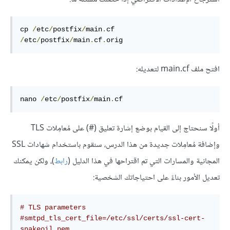
cp 
/
etc
/
postfix
/
main
.
cf 
/
etc
/
postfix
/
main
.
cf
.
orig
افتح ملف main.cf لتعديله:
nano 
/
etc
/
postfix
/
main
.
cf
أولًا سنحتاج إلى القيام بوضع إشارة تعليق (#) على مُعامِلات TLS
وإضافة مُعامِلات جديدة من هذا الدرس، سنقوم باستخدام شهادات SSL
المجانية والمسارات التي تم اقتراحها في هذا الدليل (
رابط
)، ولكن يمكنك
تعديل الأمور بناءً على احتياجاتك الشخصية:
# TLS parameters
#smtpd_tls_cert_file=/etc/ssl/certs/ssl-cert-
snakeoil.pem