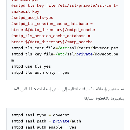
#smtpd_tls_key_file=/etc/ssl/private/ssl-cert-
snakeoil.key
#smtpd_use_tls=yes
#smtpd_tls_session_cache_database = 
btree:${data_directory}/smtpd_scache
#smtp_tls_session_cache_database = 
btree:${data_directory}/smtp_scache 
smtpd_tls_cert_file
=
/etc/
ssl
/
certs
/
dovecot
.
pem

smtpd_tls_key_file
=
/etc/
ssl
/
private
/
dovecot
.
pe
m

smtpd_use_tls
=
yes

smtpd_tls_auth_only 
=
 yes
ثم سنقوم بإضافة المُعامِلات التالية إلى أسفل إعدادات TLS التي قمنا
بتغييرها بالخطوة السابقة:
smtpd_sasl_type 
=
 dovecot

smtpd_sasl_path 
=
private
/
auth

smtpd_sasl_auth_enable 
=
 yes
