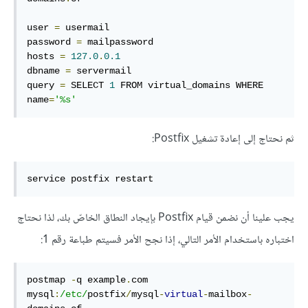
user 
=
 usermail

password 
=
 mailpassword

hosts 
=
127.0
.
0.1
dbname 
=
 servermail

query 
=
 SELECT 
1
 FROM virtual_domains WHERE 
name
=
'%s'
ثم نحتاج إلى إعادة تشغيل Postfix:
service postfix restart
يجب علينا أن نضمن قيام Postfix بإيجاد النطاق الخاصّ بك، لذا نحتاج
اختباره باستخدام الأمر التالي، إذا نجح الأمر فسيتم طباعة رقم 1:
postmap 
-
q example
.
com 
mysql
:
/etc/
postfix
/
mysql
-
virtual
-
mailbox
-