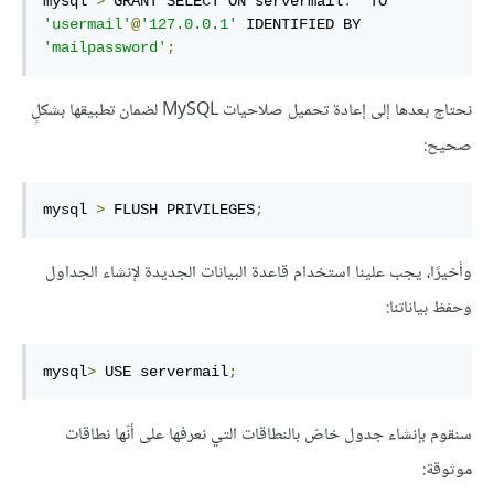
mysql 
>
 GRANT SELECT ON servermail
.*
 TO 
'usermail'
@
'127.0.0.1'
 IDENTIFIED BY 
'mailpassword'
;
نحتاج بعدها إلى إعادة تحميل صلاحيات MySQL لضمان تطبيقها بشكلٍ
صحيح:
mysql 
>
 FLUSH PRIVILEGES
;
وأخيرًا، يجب علينا استخدام قاعدة البيانات الجديدة لإنشاء الجداول
وحفظ بياناتنا:
mysql
>
 USE servermail
;
سنقوم بإنشاء جدول خاصّ بالنطاقات التي نعرفها على أنّها نطاقات
موثوقة: