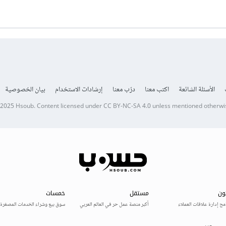
الأسئلة الشائعة
اكتب معنا
درّب معنا
إرشادات الاستخدام
بيان الخصوصية
 2025
Hsoub
.
Content licensed under
CC BY-NC-SA 4.0
unless mentioned otherwi