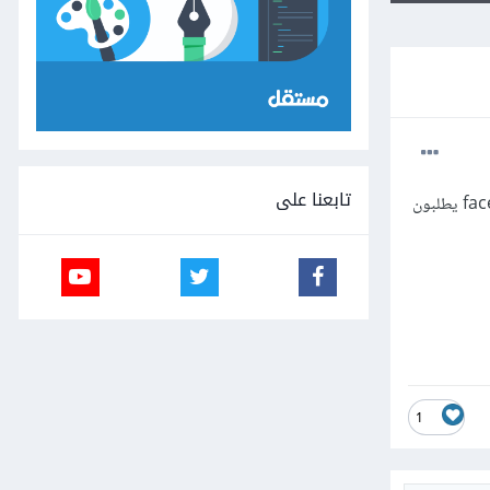
تابعنا على
السلام عليكم، عندما اردت التسجيل في موقع zohomail لربط الدومين بالايميل وكذلك عند التسجيل في موقع facebook يطلبون
1