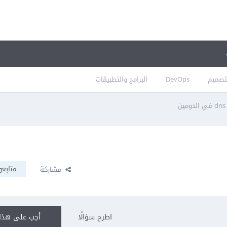
تصميم
DevOps
البرامج والتطبيقات
متابعو
مشاركة
اطرح سؤالًا
أجب على هذا 