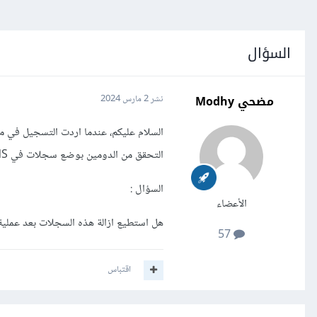
السؤال
مضحي Modhy
نشر
2 مارس 2024
التحقق من الدومين بوضع سجلات في DNS عبارة عن txt record
السؤال
:
الأعضاء
هل استطيع ازالة هذه السجلات بعد عملية ا
57
اقتباس