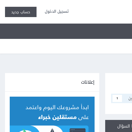
تسجيل الدخول
حساب جديد
إعلانات
ن
1
السؤال