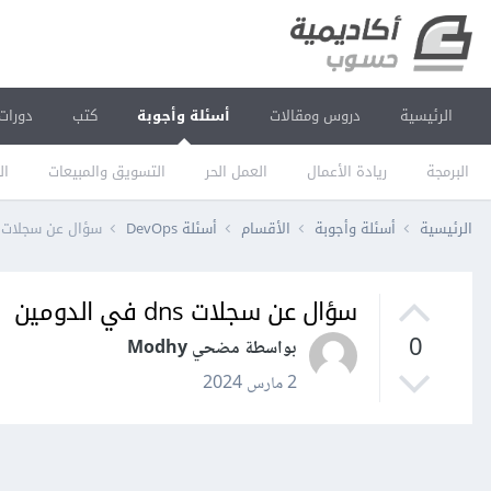
الرئيسية
دروس ومقالات
أسئلة وأجوبة
كتب
دورات
البرمجة
ريادة الأعمال
العمل الحر
التسويق والمبيعات
ال
الرئيسية
أسئلة وأجوبة
الأقسام
أسئلة DevOps
سؤال عن سجلات dns في الدومين
سؤال عن سجلات dns في الدومين
0
بواسطة مضحي Modhy
2 مارس 2024