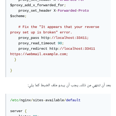
$proxy_add_x_forwarded_for
;
    proxy_set_header X
-
Forwarded
-
Proto
$scheme
;
# Fix the "It appears that your reverse 
proxy set up is broken" error.
    proxy_pass http
:
//localhost:33411;
    proxy_read_timeout 
90
;
    proxy_redirect http
:
//localhost:33411 
https://webmail.example.com;
}
}
بعد أن تنتهي من ذلك، يجب أن يبدو ملف الضبط كما يلي:
/etc/
nginx
/
sites
-
available
/
default
server 
{