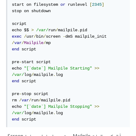
start on filesystem 
or
 runlevel 
[
2345
]
stop on shutdown

script

echo $$ 
>
/var/
run
/
mailpile
.
exec
/
usr
/
bin
/
screen 
-
dmS mailpile_init 
/
var
/
Mailpile
/
end
 script

pre
-
start script

echo 
"[`date`] Mailpile Starting"
>>
/var/
log
/
mailpile
.
end
 script

pre
-
stop script

rm 
/
var
/
run
/
mailpile
.
pid

echo 
"[`date`] Mailpile Stopping"
>>
/var/
log
/
mailpile
.
end
 script