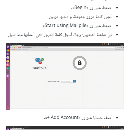
اضغط على زر «Begin».
أنشِئ كلمة مرور جديدة، وأدخلها مرتين.
اضغط على زر «Start using Mailpile».
في شاشة الدخول: رجاءً أدخِل كلمة المرور التي أنشأتها منذ قليل.
أضف حسابًا عبر زر «‎+ Add Account».