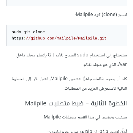
انسخ (clone) كود Mailpile:
sudo git clone 
https
:
//github.com/mailpile/Mailpile.git
ستحتاج إلى استخدام sudo للسماح للأمر Git بإنشاء مجلد داخل
‎/var، الذي هو مجلد نظام.
كاد أن يصبح نظامك جاهزًا لتشغيل Mailpile، انتقل الآن إلى الخطوة
الثانية لاستعرض المزيد من المتطلبات.
الخطوة الثانية – ضبط متطلبات Mailpile
سنثبت ونضبط في هذا القسم متطلبات Mailpile.
أولًا، لنثبت
؛ إن pip هو مدير حزم لبايثون:
pip