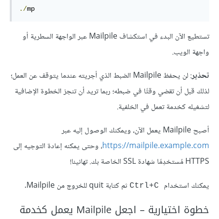
./
mp
تستطيع الآن البدء في استكشاف Mailpile عبر الواجهة السطرية أو
واجهة الويب.
تحذير
: لن يحفظ Mailpile الضبط الذي أجريته عندما يتوقف عن العمل؛
لذلك قبل أن تقضي وقتًا في ضبطه؛ ربما تريد أن تنجز الخطوة الإضافية
لتشغيله كخدمة تعمل في الخلفية.
أصبح Mailpile يعمل الآن، ويمكنك الوصول إليه عبر
https://mailpile.example.com
، وحتى يمكنه إعادة التوجيه إلى
HTTPS مُستخدِمًا شهادة SSL الخاصة بك. تهانينا!
يمكنك استخدام
ثم كتابة quit للخروج من Mailpile.
Ctrl+C
خطوة اختيارية – اجعل Mailpile يعمل كخدمة