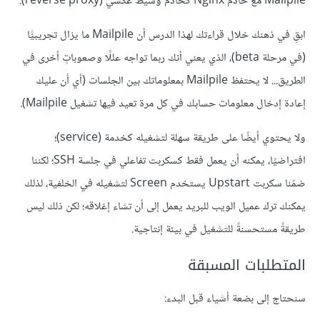
Mailpile مع خادم Nginx كخادم وسيط عكسي (reverse proxy).
ابقِ في ذهنك خلال قراءتك لهذا الدرس أن Mailpile ما يزال تجريبيًّا
(في مرحلة beta)، الذي يعني أنك ربما تواجه عللًا وصعوباتٍ أخرى في
الطريق... لا يحتفظ Mailpile بمعلوماتك بين الجلسات (أي أن عليك
إعادة إدخال معلومات حسابك في كل مرة تعيد فيها تشغيل Mailpile).
ولا يحتوي أيضًا على طريقة سهلة لتشغيله كخدمة (service)؛
افتراضيًا، يمكنه أن يعمل فقط كسكربت تفاعلي في جلسة SSH؛ لكننا
ضمّنا سكربت Upstart يستخدم Screen لتشغيله في الخلفية، لذلك
يمكنك ترك عميل الويب للبريد يعمل إلى أن تشاء إغلاقه؛ لكن ذلك ليس
طريقةً مستحسنةً للتشغيل في بيئة إنتاجية.
المتطلبات المسبقة
سنحتاج إلى بضعة أشياء قبل البدء: