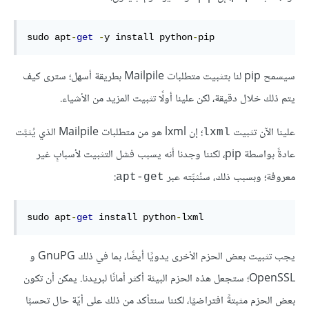
sudo apt
-
get
-
y install python
-
pip
سيسمح pip لنا بتثبيت متطلبات Mailpile بطريقة أسهل؛ سترى كيف
يتم ذلك خلال دقيقة، لكن علينا أولًا تثبيت المزيد من الأشياء.
علينا الآن تثبيت
؛ إن lxml هو من متطلبات Mailpile الذي يُثبَّت
lxml
عادةً بواسطة pip، لكننا وجدنا أنه يسبب فشل التثبيت لأسبابٍ غير
معروفة؛ وبسبب ذلك، سنُثبِّته عبر
:
apt-get
sudo apt
-
get
 install python
-
lxml
يجب تثبيت بعض الحزم الأخرى يدويًا أيضًا، بما في ذلك GnuPG و
OpenSSL؛ ستجعل هذه الحزم البيئة أكثر أمانًا لبريدنا. يمكن أن تكون
بعض الحزم مثبتةً افتراضيًا، لكننا سنتأكد من ذلك على أيّة حال تحسبًا