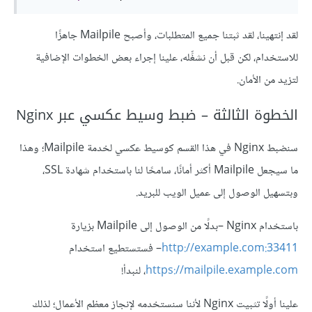
لقد إنتهينا، لقد ثبتنا جميع المتطلبات، وأصبح Mailpile جاهزًا
للاستخدام، لكن قبل أن نشغِّله، علينا إجراء بعض الخطوات الإضافية
لتزيد من الأمان.
الخطوة الثالثة – ضبط وسيط عكسي عبر Nginx
سنضبط Nginx في هذا القسم كوسيط عكسي لخدمة Mailpile؛ وهذا
ما سيجعل Mailpile أكثر أمانًا، سامحًا لنا باستخدام شهادة SSL،
وبتسهيل الوصول إلى عميل الويب للبريد.
باستخدام Nginx –بدلًا من الوصول إلى Mailpile بزيارة
http://example.com:33411
– فستستطيع استخدام
https://mailpile.example.com
، لنبدأ!
علينا أولًا تثبيت Nginx لأننا سنستخدمه لإنجاز معظم الأعمال؛ لذلك