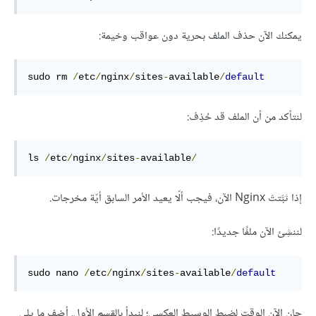
يمكنك الآن حذف الملف بحرية دون عواقب وخيمة:
sudo rm 
/
etc
/
nginx
/
sites
-
available
/
default
لنتأكد من أن الملف قد حُذِف:
ls 
/
etc
/
nginx
/
sites
-
available
/
إذا ثبَّتتَ Nginx الآن، فيجب ألّا يعيد الأمر السابق أيّة مخرجات.
لننشِئ الآن ملفًا جديدًا:
sudo nano 
/
etc
/
nginx
/
sites
-
available
/
default
حان الآن الوقت لضبط الوسيط العكسي؛ لنبدأ بالقسم الأول. أضف ما يلي