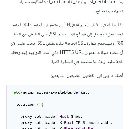
بعد ssl_certificate و ssl_certificate_key لمطابقة مسارات
الشهادة والمفتاح.
ما أدخلناه في الأعلى يخبر Nginx أن يستمع إلى المنفذ 443 (المنفذ
المستعمل للوصول إلى مواقع الويب عبر SSL، على النقيض من المنفذ
80)، ويستخدم شهادة SSL الخاصة بنا، ويشغِّل SSL. يجب علينا الآن
أن نخدِّم شيئًا ما لعنوان HTTPS URL الذي أعدنا التوجيه إليه وفعّلنا
SSL عليه؛ وهذا ما سنفعله في الخطوة الآتية.
أضف ما يلي إلى الكتلتين النصيتين السابقتين:
/etc/
nginx
/
sites
-
available
/
default
  location 
/
{
    proxy_set_header 
Host
 $host
;
    proxy_set_header X
-
Real
-
IP $remote_addr
;
    proxy_set_header X
-
Forwarded
-
For