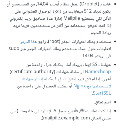
خادوم (Droplet) يعمل بنظام أوبنتو 14.04، من المستحسن أن
يكون لديك 512 ميغابايت من ذاكرة الوصول العشوائي على
الأقل لكي يستطيع Mailpile إدارة عدِّة صناديق بريد إلكتروني؛
إذا كنت تتوقع استخدامه من أكثر من مستخدمَين، فربما تريد
زيادة الحجم.
مستخدم يملك امتيازات الجذر (root)، راجع
هذا الدرس
لتعليمات حول إعداد مستخدم يملك امتيازات الجذر عبر sudo
في أوبنتو 14.04
شهادة SSL لإبقاء بريدك آمنًا؛ يمكنك شراء واحدة من
Namecheap
أو سلطة شهادات (certificate authority)
أخرى؛ إذا لم تكن تريد إنفاق المال، فيمكنك
إنشاء شهادتك
لاستخدامها مع
Nginx
أو يمكنك الحصول على واحدة من
.
StartSSL
اسم نطاق.
إذا كنت تملك نطاقًا، فأنشِئ سجل A للإشارة إلى خادومك (على
سبيل المثال mailpile.example.com).