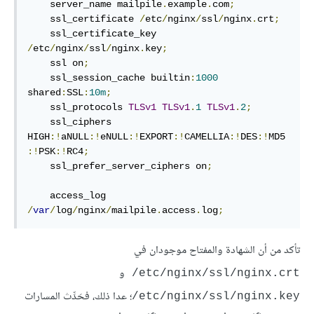
    server_name mailpile
.
example
.
com
;
    ssl_certificate 
/
etc
/
nginx
/
ssl
/
nginx
.
crt
;
    ssl_certificate_key 
/
etc
/
nginx
/
ssl
/
nginx
.
key
;
    ssl on
;
    ssl_session_cache builtin
:
1000
shared
:
SSL
:
10m
;
    ssl_protocols 
TLSv1
TLSv1
.
1
TLSv1
.
2
;
    ssl_ciphers 
HIGH
:!
aNULL
:!
eNULL
:!
EXPORT
:!
CAMELLIA
:!
DES
:!
MD5
:!
PSK
:!
RC4
;
    ssl_prefer_server_ciphers on
;
    access_log 
/
var
/
log
/
nginx
/
mailpile
.
access
.
log
;
تأكد من أن الشهادة والمفتاح موجودان في
و
‎/etc/nginx/ssl/nginx.crt
؛ عدا ذلك، فحَدِّث المسارات
/etc/nginx/ssl/nginx.key