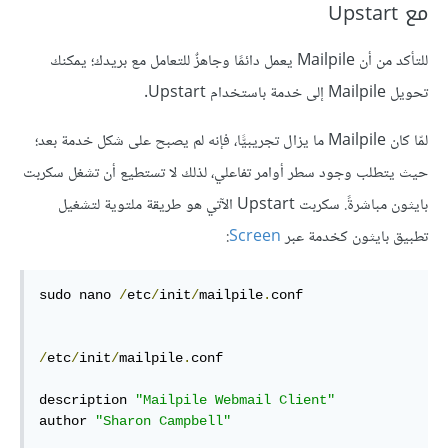
مع Upstart
للتأكد من أن Mailpile يعمل دائمًا وجاهزٌ للتعامل مع بريدك؛ يمكنك
تحويل Mailpile إلى خدمة باستخدام Upstart.
لمّا كان Mailpile ما يزال تجريبيًّا، فإنه لم يصبح على شكل خدمة بعد؛
حيث يتطلب وجود سطر أوامر تفاعلي، لذلك لا تستطيع أن تشغل سكربت
بايثون مباشرةً. سكربت Upstart الآتي هو طريقة ملتوية لتشغيل
تطبيق بايثون كخدمة عبر
Screen
:
sudo nano 
/
etc
/
init
/
mailpile
.
conf

/
etc
/
init
/
mailpile
.
conf

description 
"Mailpile Webmail Client"
author 
"Sharon Campbell"