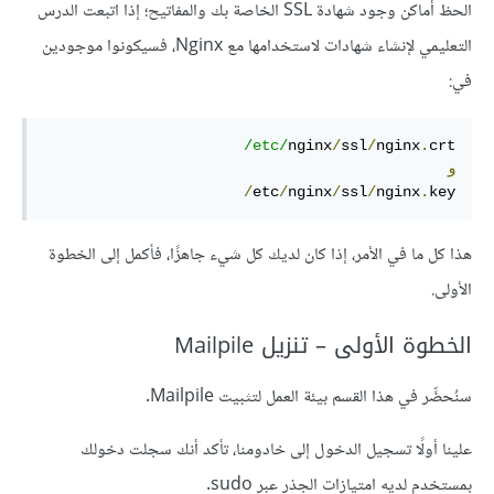
الحظ أماكن وجود شهادة SSL الخاصة بك والمفاتيح؛ إذا اتبعت الدرس
التعليمي لإنشاء شهادات لاستخدامها مع Nginx، فسيكونوا موجودين
في:
/etc/
nginx
/
ssl
/
nginx
.
و
/
etc
/
nginx
/
ssl
/
nginx
.
key
هذا كل ما في الأمر، إذا كان لديك كل شيء جاهزًا، فأكمل إلى الخطوة
الأولى.
الخطوة الأولى – تنزيل Mailpile
سنُحضِّر في هذا القسم بيئة العمل لتثبيت Mailpile.
علينا أولًا تسجيل الدخول إلى خادومنا، تأكد أنك سجلت دخولك
بمستخدم لديه امتيازات الجذر عبر sudo.