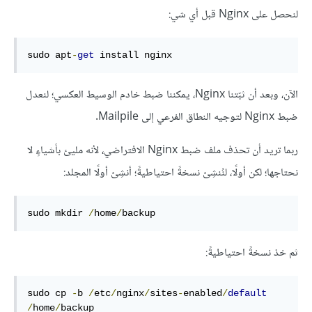
لنحصل على Nginx قبل أي شي:
sudo apt
-
get
 install nginx
الآن، وبعد أن ثبّتنا Nginx، يمكننا ضبط خادم الوسيط العكسي؛ لنعدل
ضبط Nginx لتوجيه النطاق الفرعي إلى Mailpile.
ربما تريد أن تحذف ملف ضبط Nginx الافتراضي، لأنه مليئ بأشياءٍ لا
نحتاجها؛ لكن أولًا، لنُنشِئ نسخةً احتياطيةً؛ أنشِئ أولًا المجلد:
sudo mkdir 
/
home
/
backup
ثم خذ نسخةً احتياطيةً:
sudo cp 
-
b 
/
etc
/
nginx
/
sites
-
enabled
/
default
/
home
/
backup