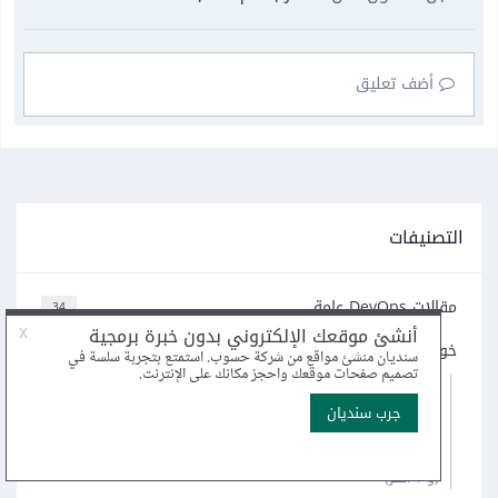
أضف تعليق
التصنيفات
مقالات DevOps عامة
34
خوادم
278
44
الويب HTTP
11
البريد الإلكتروني
100
قواعد البيانات
5
DNS
(و 1 أكثر)