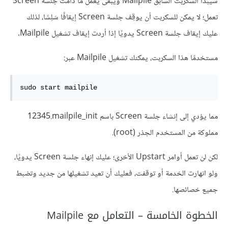
سيبدأ السكربت السابق Mailpile ويبقى يعمل ما دامت جلسة Screen
تعمل؛ لا يمكن للسكربت أن يوقِف جلسة Screen إيقافًا سَلِسًا، لذلك
عليك إيقاف جلسة Screen يدويًا إذا أردت إيقاف تشغيل Mailpile.
مستخدمًا هذا السكربت، يمكنك تشغيل Mailpile عبر:
sudo start mailpile
مما يؤدي إلى إنشاء جلسة Screen باسم 12345‎.mailpile_init
مملوكة من المستخدم الجذر (root).
لكن لن تعمل أوامر Upstart الأخرى؛ عليك إنهاء جلسة Screen يدويًا،
ولو انهارت الخدمة أو توقفت، فعليك أن تعيد تشغيلها من جديد وتضبط
جميع خصائصها.
الخطوة الخامسة – التعامل مع Mailpile