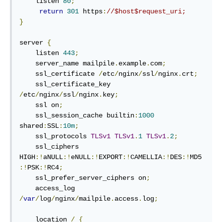
    listen 
80
;
return
301
 https
:
//$host$request_uri;
}
server 
{
    listen 
443
;
    server_name mailpile
.
example
.
com
;
    ssl_certificate 
/
etc
/
nginx
/
ssl
/
nginx
.
crt
;
    ssl_certificate_key 
/
etc
/
nginx
/
ssl
/
nginx
.
key
;
    ssl on
;
    ssl_session_cache builtin
:
1000
shared
:
SSL
:
10m
;
    ssl_protocols 
TLSv1
TLSv1
.
1
TLSv1
.
2
;
    ssl_ciphers 
HIGH
:!
aNULL
:!
eNULL
:!
EXPORT
:!
CAMELLIA
:!
DES
:!
MD5
:!
PSK
:!
RC4
;
    ssl_prefer_server_ciphers on
;
    access_log 
/
var
/
log
/
nginx
/
mailpile
.
access
.
log
;
    location 
/
{