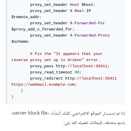
        proxy_set_header 
Host
 $host
;
        proxy_set_header X
-
Real
-
IP 
$remote_addr
;
        proxy_set_header X
-
Forwarded
-
For
$proxy_add_x_forwarded_for
;
        proxy_set_header X
-
Forwarded
-
Proto
$scheme
;
# Fix the "It appears that your 
reverse proxy set up is broken" error.
        proxy_pass http
:
//localhost:33411;
        proxy_read_timeout 
90
;
        proxy_redirect http
:
//localhost:33411 
https://webmail.example.com;
}
}
إذا لم تستبدل الموقع الافتراضي، لكنك أنشَأت «server block file»
باسمٍ مختلف، فيمكنك تفعيله كما يلي: