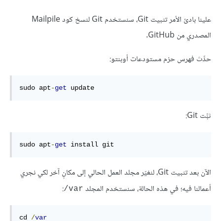
علينا بادئ الأمر تثبيت Git، سنستخدم Git لنسخ كود Mailpile
المصدري من GitHub.
حدِّث فهرس حزم مستودعات أوبنتو:
sudo apt
-
get
 update
ثبِّت Git:
sudo apt
-
get
 install git
الآن بعد تثبيت Git، لنغيّر مجلد العمل الحالي إلى مكانٍ آخر لكي نجري
أعمالنا فيه؛ في هذه الحالة، سنستخدم المجلد
:
‎/var
cd 
/
var