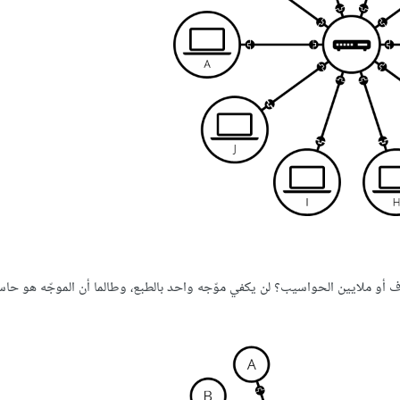
 أو ملايين الحواسيب؟ لن يكفي موّجه واحد بالطبع، وطالما أن الموجّه هو حا