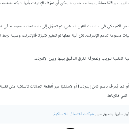
لت الويب واقعًا معاشًا. ببساطة شديدة يمكن أن نعرّف الإنترنت بأنها شبكة ضخمة 
يش الأمريكي في ستينات القرن الماضي، ثم تحوّل إلى بنية تحتية عمومية في ثما
تنوعة تدعم الإنترنت، لكن آلية عملها لم تتغير كثيرًا: فالإنترنت وسيلة لربط
ة التقنية للويب ولمعرفة الفرق الدقيق بينها وبين الإنترنت.
 كما يُعرف باسم كابل إيثرنت) أو لاسلكيًا عبر أنظمة اتصالات لاسلكية مثل تقنية
لتي ذكرناها.
نطبق عليها ينطبق على
شبكات الاتصال اللاسلكية
.