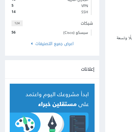
5
VPN
14
SSH
شبكات
124
56
سيسكو (Cisco)
 أي عدد تريده من الحواسب، لكن الوضع سيتعقد بسرعة. فلو حاولت أن تربط 10 حواسب مثلًا ستحتاج إلى 45 كابلًا وتسعة
اعرض جميع التصنيفات
إعلانات