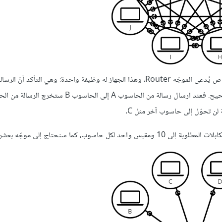
لحل هذه المشكلة يتصل كل حاسوب على الشبكة بجهاز حاسوبي صغير خاص يُدعى الموجّه Router، وهذا الجهاز له وظيفة واحدة: وهي التأكد أن
 سنحتاج إلى موجّه بعشرة مقابس.