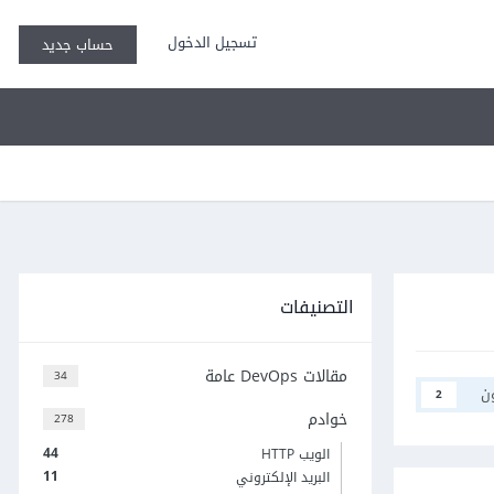
تسجيل الدخول
حساب جديد
التصنيفات
مقالات DevOps عامة
34
ن
2
خوادم
278
44
الويب HTTP
11
البريد الإلكتروني