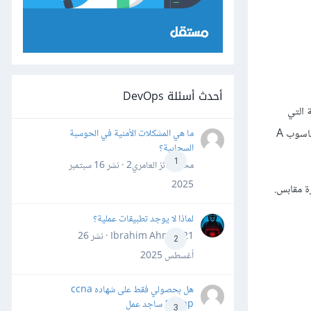
أحدث أسئلة DevOps
ّ الرسالة التي
يرسلها حاسوب معين ستصل إلى وجهتها الصحيحة؛ أي إلى الحاسوب الصحيح. فعند ارسال رسالة من الحاسوب A إلى الحاسوب B ستخرج الرسالة من الحاسوب A
ما هي المشكلات الأمنية في الحوسبة
السحابية؟
1
محمد فائز العامري2 · نشر
16 سبتمبر
2025
لماذا لا يوجد تطبيقات عملية؟
Ibrahim Ahmed21 · نشر
26
2
أغسطس 2025
هل بحصولي فقط على شهاده ccna
&ccnp ساجد عمل
3