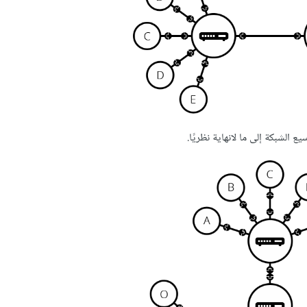
لشبكة إلى ما لانهاية نظريًا.