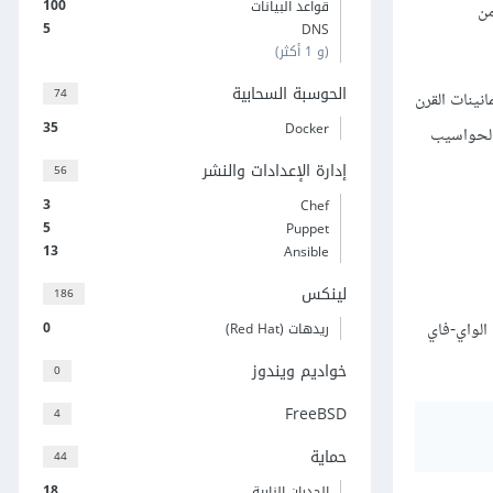
100
قواعد البيانات
من
5
DNS
(و 1 أكثر)
الحوسبة السحابية
74
نينات القرن
35
Docker
 الحواسيب
إدارة الإعدادات والنشر
56
3
Chef
5
Puppet
13
Ansible
لينكس
186
0
 الواي-فاي
ريدهات (Red Hat)
خواديم ويندوز
0
FreeBSD
4
حماية
44
18
الجدران النارية