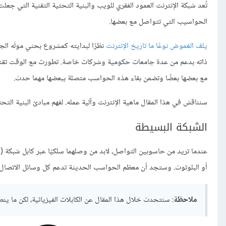
تُعد شبكة الإنترنت العمود الفقري للويب والبنية التحتية التقنية التي جع
الحواسيب التي تتواصل مع بعضها.
يلف الغموض نوعًا ما تاريخ الإنترنت
نظرًا لبدايته كمشروع بحثي مولَه الج
ذاته بدعم من عدة جامعات حكومية وشركات خاصة. تطورت مع الوقت تقنيات م
مع بعضها بعضًا وتضمن بقاء هذه الحواسب متصلة ببعضها مهما حدث.
سنناقش في هذا المقال ماهية الإنترنت وآلية عمله. لفهم مبادئ البنية التحتي
الشبكة البسيطة
عندما تريد من حاسوبين التواصل، لابد من وصلهما سلكيًا عبر كابل شبكة (أو
أو البلوتوث. وستجد أن معظم الحواسب الحديثة تدعم كل وسائل الاتصال ا
ملاحظة
: سنتحدث خلال هذا المقال عن الكابلات الفيزيائية، لكن ما ي