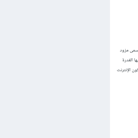
 يسمى مزود
ولديها القدرة
ون الإنترنت