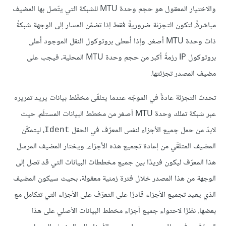
والاختيار المعقول هو حجم وحدة MTU للشبكة التي يتّصل بها المضيف
مباشرةً، لتكون التجزئة ضروريةً فقط إذا تضمّن المسار إلى الوجهة شبكةً
ذات وحدة MTU أصغر. وإذا أعطى بروتوكول النقل الموجود أعلى
بروتوكول IP رزمةً أكبر من حجم وحدة MTU المحلية، فيجب على
مضيف المصدر تجزئتها.
تحدث التجزئة عادةً في الموجّه عندما يتلقّى مخطَّط بيانات يريد تمريره
عبر شبكة تملك وحدة MTU أصغر من مخطط البيانات المستلَم. حيث
لابدّ من حمل جميع الأجزاء لنفس المعرّف في الحقل
، ليتمكّن
Ident
المضيف المتلقّي من إعادة تجميع هذه الأجزاء. ويختار المضيف المرسل
هذا المعرّف ليكون فريدًا بين جميع مخططات البيانات التي قد تصل إلى
الوجهة من هذا المصدر خلال فترة زمنية معقولة، بحيث سيكون المضيف
الذي يعيد تجميع الأجزاء قادرًا على التعرّف على الأجزاء التي تتكامل مع
بعضها. نظرًا لاحتواء جميع أجزاء مخطط البيانات الأصلي على هذا