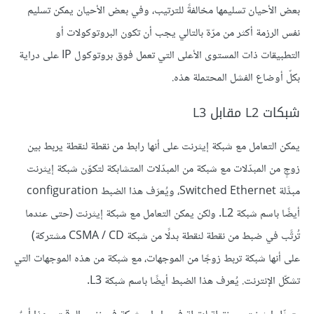
بعض الأحيان تسليمها مخالفةً للترتيب، وفي بعض الأحيان يمكن تسليم
نفس الرزمة أكثر من مرّة بالتالي يجب أن تكون البروتوكولات أو
التطبيقات ذات المستوى الأعلى التي تعمل فوق بروتوكول IP على دراية
بكلّ أوضاع الفشل المحتملة هذه.
شبكات L2 مقابل L3
يمكن التعامل مع شبكة إيثرنت على أنها رابط من نقطة لنقطة يربط بين
زوجٍ من المبدّلات مع شبكة من المبدّلات المتشابكة لتكوّن شبكة إيثرنت
مبدَّلة Switched Ethernet، ويُعرَف هذا الضبط configuration
أيضًا باسم شبكة L2. ولكن يمكن التعامل مع شبكة إيثرنت (حتى عندما
تُرتَّب في ضبط من نقطة لنقطة بدلًا من شبكة CSMA / CD مشتركة)
على أنها شبكة تربط زوجًا من الموجهات، مع شبكة من هذه الموجهات التي
تشكّل الإنترنت. يُعرف هذا الضبط أيضًا باسم شبكة L3.