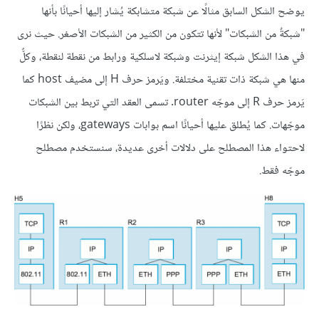
يوضح الشكل السابق مثالًا عن شبكة متشابكة يُشار إليها أحيانًا بأنها
"شبكةٌ من الشبكات" لأنها تتكون من الكثير من الشبكات الأصغر. حيث نرى
في هذا الشكل شبكة إيثرنت وشبكة لاسلكية ورابط من نقطة لنقطة، وكلٌّ
منها هي شبكة ذات تقنية مختلفة. ويَرمز حرف H إلى مضيف host كما
يَرمز حرف R إلى موجّه router. تسمى العقد التي تربط بين الشبكات
موجّهات. كما يُطلق عليها أحيانًا اسم بوابات gateways، ولكن نظرًا
لاحتواء هذا المصطلح على دلالات أخرى عديدة، سنستخدم مصطلح
موجّه فقط.