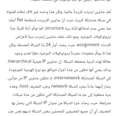
تُعَدّ عناوين إيثرنت فريدةً عالميًا، ولكن هذا وحده غير كاف لنظام العنوَنة
في شبكة متشابكة كبيرة. حيث أنَّ عناوين الإيثرنت مُسطّحة flat أيضًا،
مما يعني عدم امتلاكها لأية بنية structure، كما توفّر أدلةً قليلةً جدًا
لبروتوكولات التوجيه. ومع ذلك، تملك عناوين إيثرنت بنيةً لأغراض
الإسناد assignment، حيث يحدّد أول 24 بتًا الشركة المصنعة، ولكن
هذا لا يوفِّر معلومات مفيدةً لبروتوكولات التوجيه، نظرًا لعدم وجود
علاقة لهذه البنية بمخطط الشبكة. إنّ عناوين IP هرميةٌ hierarchical،
وذلك يعني أنها تتكوّن من عِدّة أجزاء تتوافق مع نوع الهرمية الموجودة
في الشبكة المتشابكة internetwork. إذ تتكوّن عناوين IP من جزأين،
يشار إليهما عادةً بجزء الشبكة network وجزء المضيف host. وهذه
بنية منطقية إلى حدٍ ما للشبكة المتشابكة التي تتكوّن من عدّة شبكات
مترابطة. حيث يحدَّد جزءُ الشبكة من عنوان IP الشبكةَ التي يتصل بها
المضيف، أي أنّ جميع المضيفين المتصلين بنفس الشبكة لديهم نفس جزء