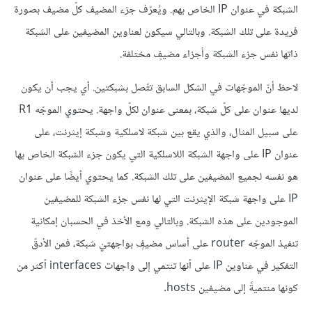
الشبكة في عنوان IP الخاص بهم. ويُعرّف جزء المضيف كلّ مضيف بصورة
فريدة على تلك الشبكة. وبالتالي سيكون لعناوين المضيفين على الشبكة
ذاتها نفس جزء الشبكة وأجزاء مضيفٍ مختلفة.
لاحظ أنّ الموجّهات في الشكل السابق تتّصل بشبكتين. أي يجب أن يكون
لديها عنوان على كلّ شبكة، بمعنى عنوان لكلّ واجهة. يحتوي الموجّه R1
على سبيل المثال، والذي يقع بين شبكة لاسلكية وشبكة إيثرنت، على
عنوان IP على واجهة الشبكة اللاسلكية التي يكون جزء الشبكة الخاص بها
هو نفسه لجميع المضيفين على تلك الشبكة. كما يحتوي أيضًا على عنوان
IP على واجهة شبكة الإيثرنت التي لها نفس جزء الشبكة للمضيفين
الموجودين على هذه الشبكة. وبالتالي ومع الأخذ في الحسبان إمكانية
تنفيذ الموجّه router على أساس مضيفٍ بواجهتيْ شبكة، فمن الأدقّ
التفكير في عناوين IP على أنها تنتمي إلى واجهات interfaces أكثر من
كونها منتميةً إلى مضيفين hosts.