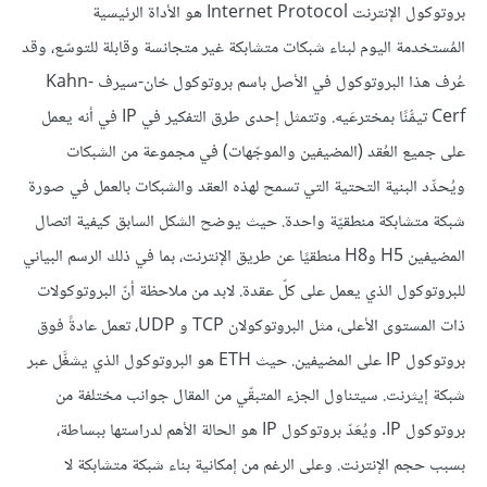
بروتوكول الإنترنت Internet Protocol هو الأداة الرئيسية
المُستخدمة اليوم لبناء شبكات متشابكة غير متجانسة وقابلة للتوسّع، وقد
عُرف هذا البروتوكول في الأصل باسم بروتوكول خان-سيرف Kahn-
Cerf تيمُّنًا بمخترعَيه. وتتمثل إحدى طرق التفكير في IP في أنه يعمل
على جميع العُقد (المضيفين والموجّهات) في مجموعة من الشبكات
ويُحدِّد البنية التحتية التي تسمح لهذه العقد والشبكات بالعمل في صورة
شبكة متشابكة منطقيّة واحدة. حيث يوضح الشكل السابق كيفية اتصال
المضيفين H5 وH8 منطقيًا عن طريق الإنترنت، بما في ذلك الرسم البياني
للبروتوكول الذي يعمل على كلّ عقدة. لابد من ملاحظة أنّ البروتوكولات
ذات المستوى الأعلى، مثل البروتوكولان TCP و UDP، تعمل عادةً فوق
بروتوكول IP على المضيفين. حيث ETH هو البروتوكول الذي يشغَّل عبر
شبكة إيثرنت. سيتناول الجزء المتبقّي من المقال جوانب مختلفة من
بروتوكول IP. ويُعَدّ بروتوكول IP هو الحالة الأهم لدراستها ببساطة،
بسبب حجم الإنترنت. وعلى الرغم من إمكانية بناء شبكة متشابكة لا