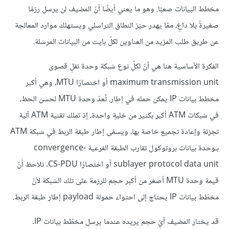
مخطط البيانات صعبًا. وهو ما يعني أيضًا أنّ المضيف لن يرسل رزمًا
صغيرةً بلا داعٍ، ممّا يهدر حيّز النطاق التراسلي ويستهلك موارد المعالجة
عن طريق طلب المزيد من العناوين لكلّ بايت من البيانات المرسَلة.
الفكرة الأساسية هنا هي أنّ لكلّ نوع شبكة وحدة نقلٍ قصوى
maximum transmission unit أو اختصارًا MTU، وهي أكبر
مخطط بيانات IP يمكن حمله في إطار. تُعدّ وحدة MTU لحسن الحظ،
في شبكات ATM أكبر بكثير من خليةٍ واحدة، إذ تملك تقنية ATM آلية
تجزئة وإعادة تجميع خاصة بها، ويسمّى إطار طبقة الربط في شبكة ATM
بـوحدة بيانات بروتوكول تقارب الطبقة الفرعية convergence-
sublayer protocol data unit أو اختصارًا CS-PDU. نلاحظ أنّ
قيمة وحدة MTU أصغر من أكبر حجم للرزمة على تلك الشبكة لأنّ
مخطّط بيانات IP يحتاج إلى احتواء حمولة payload إطار طبقة الربط.
قد يختار المضيف أيّ حجم يريده عندما يرسل مخطّط بيانات IP.