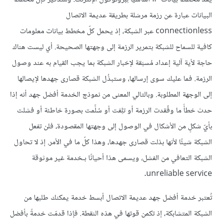
البيانات عبارة عن رزمة مرسَلة بطريقة عديمة الاتصال
connectionless عبر الشبكة، إذ يحمل كلّ مخطط بيانات معلومات
كافية للسماح للشبكة بتمرير الرزمة إلى وجهتها الصحيحة. أي ليست هناك
حاجة لأية آلية إعداد مُسبَقة لإخبار الشبكة بما يجب القيام به عند وصول
الرزمة. فما عليك سوى إرسالها، وستبذُل الشبكة قصارى جهدها لإيصالها
إلى الوجهة المطلوبة. وبالتالي المعنى من نموذج الخدمة أفضل جهد أنه إذا
حدث خطأٌ ما وفُقدت الرزمة أو تلِفت أو سُلِّمت بصورة خاطئة أو فشلت
بأيّ شكلٍ من الأشكال في الوصول إلى وجهتها المقصودة، فلن تفعل
الشبكة شيئًا لأنها بذلت قصارى جهدها، وهذا كلّ ما في الأمر. إذ لا تحاول
الشبكة التعافي من الفشل، ويسمى هذا أحيانًا بـخدمة غير موثوقة
unreliable service.
تُعتبر خدمة أفضل جهد عديمة الاتصال أبسط خدمة يمكنك طلبها من
الشبكة المتشابكة، إذ تكمن قوتها في هذه النقطة. فإذا قدمّت خدمةً بأفضل