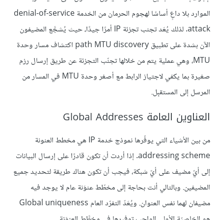
الموارد بلا داعٍ أساسًا لهجوم الحرمان من الخدمة denial-of-service
attack. لذلك يُعَد تجنب تجزئة IP أمرًا جيدًا، حيث يُشجَّع المضيفون
الآن بشدة على تطبيق path MTU discovery اكتشاف مسار وحدة
MTU، وهي عملية يتم من خلالها تجنّب التجزئة عن طريق إرسال رزم
صغيرة بما يكفي لاجتياز الرابط مع أصغر وحدة MTU في المسار من
المرسل إلى المستقبِل.
العناوين العامة Global Addresses
من بين الأشياء التي يوفّرها نموذج خدمة IP هي مخطط العنونة
addressing scheme. إذا أردت أن تكون قادرًا على إرسال البيانات
إلى أيّ مضيف على أيّ شبكة، فيجب أن تكون هناك طريقة لتحديد جميع
المضيفين. وبالتالي أنت بحاجة إلى مخطّط عنوَنة عام لا يوجد فيه
مضيفان لهما نفس العنوان. ويُعَدّ التفرّد العام Global uniqueness
هو الخاصيّة الأولى الواجب توفيرها في مخطَّط العنوَنة.