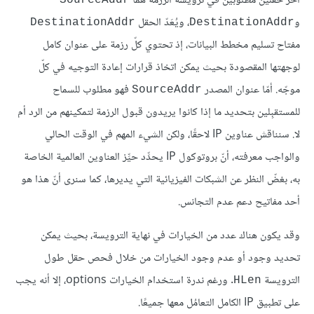
آخر حقلين مطلوبين في ترويسة الرزمة هما
SourceAddr
و
، ويُعَدّ الحقل
DestinationAddr
DestinationAddr
مفتاح تسليم مخطط البيانات، إذ تحتوي كلّ رزمة على عنوان كامل
لوجهتها المقصودة بحيث يمكن اتخاذ قرارات إعادة التوجيه في كلّ
موجّه. أمّا عنوان المصدر
فهو مطلوب للسماح
SourceAddr
للمستقبِلين بتحديد ما إذا كانوا يريدون قبول الرزمة لتمكينهم من الرد أم
لا. سنناقش عناوين IP لاحقًا، ولكن الشيء المهم في الوقت الحالي
والواجب معرفته، أنّ بروتوكول IP يحدِّد حيِّز العناوين العالمية الخاصة
به، بغضّ النظر عن الشبكات الفيزيائية التي يديرها، كما سنرى أنّ هذا هو
أحد مفاتيح دعم عدم التجانس.
وقد يكون هناك عدد من الخيارات في نهاية الترويسة، بحيث يمكن
تحديد وجود أو عدم وجود الخيارات من خلال فحص حقل طول
الترويسة
. ورغم ندرة استخدام الخيارات options، إلا أنه يجب
HLen
على تطبيق IP الكامل التعامُل معها جميعًا.