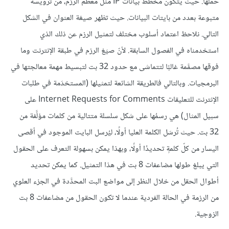
حملها. حيث يتكون مخطط بيانات IP مثل معظم الرزم، من ترويسة
متبوعة بعدد من بايتات البيانات. حيث تظهر صيغة العنوان في الشكل
التالي. نلاحظ اعتماد أسلوب مختلف لتمثيل الرزم عن ذلك الذي
استخدمناه في الفصول السابقة. لأنّ صيَغ الرزم في طبقة الإنترنت وما
فوقها مصمَّمة غالبًا لتتماشى مع حدود 32 بت لتبسيط مهمة معالجتها في
البرمجيات. وبالتالي فالطريقة الشائعة لتمثيلها (المستخدَمة في طلبات
الإنترنت للتعليقات Internet Requests for Comments على
سبيل المثال) هي رسمُها على شكل سلسلة متتالية من كلمات مؤلَّفة من
32 بت. حيث تُرسَل الكلمة العليا أولًا، ليُرسل البايت الموجود في أقصى
اليسار من كلّ كلمةٍ تحديدُا أولًا، وبهذا يمكن بسهولة التعرف على الحقول
التي يبلغ طولها مضاعفات 8 بت في هذا التمثيل. كما يمكن تحديد
أطوال الحقل من خلال النظر إلى مواضع البت المحدَّدة في الجزء العلوي
من الرزمة في الحالة الفردية عندما لا تكون الحقول من مضاعفات 8 بت
الزوجية.