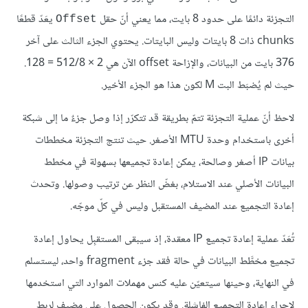
التجزئة دائمًا على حدود 8 بايت، مما يعني أنّ حقل
يعَدّ قطعًا
Offset
chunks ذات 8 بايتات وليس البايتات. يحتوي الجزء الثالث على آخر
376 بايت من البيانات، والإزاحة offset الآن هي 2 × 512/8 = 128.
حيث لم يُضبَط البت M لكون هذا هو الجزء الأخير.
لاحظ أنّ عملية التجزئة تتمّ بطريقة قد تتكرّر إذا وصل جزءٌ ما إلى شبكة
أخرى باستخدام وحدة MTU الأصغر. حيث تنتج التجزئة مخططات
بيانات IP أصغر وصالحة، يمكن إعادة تجميعها بسهولة في مخطط
البيانات الأصلي عند الاستلام، بغضّ النظر عن ترتيب وصولها. وتحدث
إعادة التجميع عند المضيف المستقبل وليس في كلّ موجّه.
تُعَدّ عملية إعادة تجميع IP معقدة، إذ سيبقى المستقبِل يحاول إعادة
تجميع مخطَّط البيانات في حالة فقد جزء fragment واحد، ليستسلم
في النهاية، وحينها سيتعيّن عليه كنس مهملات الموارد التي استخدمها
لإجراء إعادة التجميع الفاشلة. وقد يكون الحصول على مضيف لربط