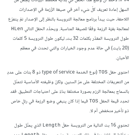
IPv4. لاحظ أنّ وضع هذا الحقل في بداية مخطَّط البيانات يجعل من
السهل إعادة تعريف كلّ شيء آخر في صيغة الرُّزمة في الإصدارات
اللاحقة، حيث يبدأ برنامج معالجة الترويسة بالنظر إلى الإصدار ثمّ يتفرّع
لمعالجة بقيّة الرزمة وفقًا للصيغة المناسبة. ويحدِّد الحقل التالي
HLen
طول الترويسة المقدَّر بكلمات 32 بت، ليكون طول الترويسة 5 كلمات
(20 بايت) في حالة عدم وجود الخيارات والتي تحدث في معظم
الأحيان.
احتوى حقل
(نوع الخدمة type of service ذو 8 بتات على عددٍ
TOS
من التعريفات المختلفة على مرّ السنين. ولكنّ وظيفته الأساسية تتمثّل
بالسماح بمعالجة الرزم بصورة مختلفة بناءً على احتياجات التطبيق. فقد
تحدِد قيمة الحقل
فيما إذا كان ينبغي وضع الرزمة في رتلٍ خاص
TOS
ذو تأخير منخفض أم لا.
تحتوي 16 بت التالية من الترويسة حقلَ
الذي يمثِّل طول
Length