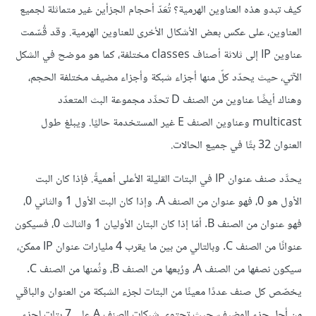
كيف تبدو هذه العناوين الهرمية؟ تُعَدّ أحجام الجزأين غير متماثلة لجميع
العناوين، على عكس بعض الأشكال الأخرى للعناوين الهرمية. وقد قُسّمت
عناوين IP إلى ثلاثة أصناف classes مختلفة، كما هو موضح في الشكل
الآتي، حيث يحدّد كلّ منها أجزاء شبكة وأجزاء مضيف مختلفة الحجم،
وهناك أيضًا عناوين من الصنف D تحدِّد مجموعة البث المتعدّد
multicast وعناوين الصنف E غير المستخدمة حاليًا. ويبلغ طول
العنوان 32 بتًا في جميع الحالات.
يحدَّد صنف عنوان IP في البتات القليلة الأعلى أهميةً. فإذا كان البت
الأول هو 0، فهو عنوان من الصنف A. وإذا كان البت الأول 1 والثاني 0،
فهو عنوان من الصنف B. أمّا إذا كان البتان الأوليان 1 والثالث 0، فسيكون
عنوانًا من الصنف C. وبالتالي من بين ما يقرب 4 مليارات عنوان IP ممكن،
سيكون نصفها من الصنف A، ورُبعها من الصنف B، وثُمنها من الصنف C.
يخصّص كل صنف عددًا معينًا من البتات لجزء الشبكة من العنوان والباقي
من أجل جزء المضيف، حيث تحتوي شبكات الصنف A على 7 بتات لجزء