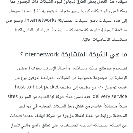
سيُقدّم هذا الفصل بعض الطرق لتجاوز قيود الشبكات ذات الجسور، مما
يمكّننا من بناء شبكات كبيرة وغير متجانسة بتوجيهٍ فعّال نسبيًا. سيُشار
إلى هذه الشبكات باسم الشبكات المتشابكة internetworks، وسنواصل
مناقشة كيفية إنشاء شبكة متشابكة عالمية حقًا في الباب التالي، لكننا
سنكتشف الأساسيات حاليًا.
ما هي الشبكة المتشابكة Internetwork؟
نستخدم مصطلح شبكة متشابكة، أو أحيانًا الإنترنت بحرف i صغير،
للإشارة إلى مجموعة عشوائية من الشبكات المترابطة لتوفير نوعٍ من
خدمة توصيل رزم من مضيف إلى مضيف host-to-host packet
delivery service. فقد تنشئ مثلًا شركة لها العديد من المواقع sites
شبكةً متشابكةً خاصة، من خلال ربط الشبكات المحلية في مواقعها
المختلفة بروابط من نقطة لنقطة مؤجَّرة من شركة الهاتف. عندما نتحدّث
عن الشبكة المتشابكة العالمية المستخدمة على نطاق واسع والتي تتّصل