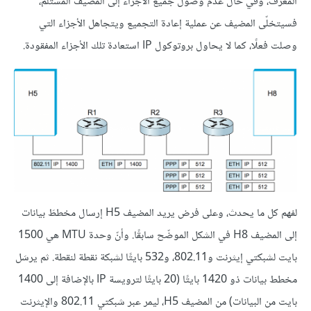
المعرّف، وفي حال عدم وصول جميع الأجزاء إلى المضيف المستلم،
فسيتخلّى المضيف عن عملية إعادة التجميع ويتجاهل الأجزاء التي
وصلت فعلًا، كما لا يحاول بروتوكول IP استعادة تلك الأجزاء المفقودة.
لفهم كل ما يحدث، وعلى فرض يريد المضيف H5 إرسال مخططَ بيانات
إلى المضيف H8 في الشكل الموضّح سابقًا. وأنّ وحدة MTU هي 1500
بايت لشبكتي إيثرنت و802.11، و532 بايتًا لشبكة نقطة لنقطة. ثم يرسَل
مخطط بيانات ذو 1420 بايتًا (20 بايتًا لترويسة IP بالإضافة إلى 1400
بايت من البيانات) من المضيف H5، ليمر عبر شبكتي 802.11 والإيثرنت