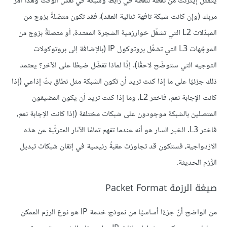
يتمثّل إيثرنت من نقطة لنقطة في رابط وشبكة في نفس الوقت وهذا أمرٌ
مربِك (وإن كانت شبكة تافهة ثنائية العقد)، فقد تكون متصّلةً بزوج من
المبدّلات L2 التي تشغّل خوارزمية الشجرة الممتدة، أو متصلةً بزوج من
الموجّهات L3 التي تشغّل بروتوكول IP (بالإضافة إلى بروتوكولات
التوجيه التي ستوضّح لاحقًا). إذًا لماذا تفضّل ضبطًا على الآخر؟ يعتمد
ذلك جزئيًا على ما إذا كنت تريد أن تكون الشبكة مثل نطاق بثّ إذاعي (إذا
كانت الإجابة نعم، فاختر L2، وما إذا كنت تريد أن يكون المضيفون
المتصلين بالشبكة موجودون على شبكات مختلفة (إذا كانت الإجابة نعم،
فاختر L3. الخبر السار هو أنه عندما تفهم تمامًا الآثار المترتِّبة عن هذه
الازدواجية، فستكون قد تجاوزت عقبةً رئيسية في إتقان شبكات تبديل
الرُّزم الحديثة.
صيغة الرزمة Packet Format
من الواضح أنّ جزءًا أساسيًا من نموذج خدمة IP هو نوع الرزم الممكن