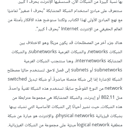
بها نسبة كبيرة من الشبكات الآن، فسنسمّيها الإنترنت بحرف I كبير.
سنتعرف على مبادئ استخدام الشبكة المتشابكة "بحرف i صغير" تماشيًا
مع نهج المبادئ الأولى لهذا الكتاب، ولكننا سنوضح هذه الأفكار بأمثلة من
العالم الحقيقي من الإنترنت Internet "بحرف I كبير".
هناك جزء آخر من المصطلحات قد يكون مربكًا وهو الاختلاف بين
الشبكات networks، والشبكات الفرعية subnetworks، والشبكات
المتشابكة internetworks. وهنا سنتجنب الشبكات الفرعية
subnetworks أو subnets إلى فصل لاحق. لنستخدم حاليًا مصطلح
الشبكة للإشارة إمّا إلى شبكة متصلة مباشرةً، أو شبكة تبديل switched
network من النوع المُوضَّح سابقًا. تستخدم هذه الشبكة تقنيةً واحدةً،
مثل 802.11 أو إيثرنت. والشبكة المتشابكة هي مجموعة مترابطة من
هذه الشبكات، حيث نشير أحيانًا إلى الشبكات الأساسية التي نشبك بينها
بشبكات فيزيائية physical networks. والإنترنت هو عبارة عن شبكة
منطقية logical network مبنيّة على مجموعة من الشبكات الفيزيائية.