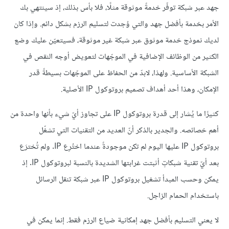
جهد عبر شبكة توفّر خدمةً موثوقة مثلًا، فلا بأس بذلك، إذ سينتهي بك
الأمر بخدمة بأفضل جهد والتي وُجدت لتسليم الرزم بشكل دائم. وإذا كان
لديك نموذج خدمة موثوق عبر شبكة غير موثوقة، فسيتعيّن عليك وضع
الكثير من الوظائف الإضافية في الموجّهات لتعويض أوجه النقص في
الشبكة الأساسية. ولهذا، لابدّ من الحفاظ على الموجّهات بسيطةً قدر
الإمكان، وهذا أحد أهداف تصميم بروتوكول IP الأصلية.
كثيرًا ما يُشار إلى قدرة بروتوكول IP على تجاوز أيّ شيء بأنها واحدة من
أهم خصائصه. والجدير بالذكر أنّ العديد من التقنيات التي تشغّل
بروتوكول IP عليها اليوم لم تكن موجودةً عندما اختُرِع IP. ولم تُخترَع
بعد أيّ تقنية شبكاتٍ أثبتت غرابتها الشديدة بالنسبة لبروتوكول IP. إذ
يمكن وحسب المبدأ تشغيل بروتوكول IP عبر شبكة تنقل الرسائل
باستخدام الحمام الزاجل.
لا يعني التسليم بأفضل جهد إمكانية ضياع الرزم فقط. إنما يمكن في