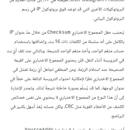
User Datagram Protocol، فقيمته هي 17، إلى جانب العديد من
البروتوكولات الأخرى التي قد توجَد فوق بروتوكول IP في رسم
البروتوكول البياني.
يُحسَب حقل المجموع الاختباري
من خلال عدّ عنوان IP
Checksum
بالكامل على أنه سلسلة من الكلمات ذات 16 بت، وإضافتها باستخدام
حساب متمِّم الواحد، وأخذ متمِّم الواحد للنتيجة. وبالتالي عند تلف أيّ بت
في الترويسة أثناء النقل، فلن يحتوي المجموع الاختباري على القيمة
الصحيحة عند استلام الرزمة. ومن المنطقي تجاهل أيّ رزمة تفشل في
المجموع الاختباري نظرًا لإمكانية احتواء الترويسة التالفة على خطأ في
عنوان الوجهة، كما قد يُسلّم بصورة خاطئة نتيجةً لذلك. وتجدر الإشارة
إلى أنّ هذا النوع من المجموع الاختباري لا يحتوي على نفس خصائص
الكشف عن الأخطاء القوية مثل CRC، ولكن حسابه يُعَدّ أسهل بكثير في
البرنامج.