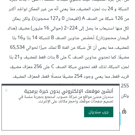
الشبكة و 24 بت لجزء المضيف، ممّا يعني أنّه من غير الممكن تواجُد أكثر
من 126 شبكة من الصنف A (القيمتان 0 و127 محجوزة)، ولكن يمكن
لكلٍ منها استيعاب ما يصل إلى 224−2 (حوالي 16 مليون) مضيف (هناك
قيمتان محجوزتان). تُخصِّص عناوين الصنف B للشبكة 14 بتًا و16 بتًا
للمضيف، مما يعني أنّ كلّ شبكة من الفئة B تملك حيزًا لحوالي 65,534
مضيفًا. كما تحتوي عناوين الصنف C على 8 بتات فقط للمضيف و21 بتًا
لجزء الشبكة، لذلك فقد تحتوي شبكة الصنف C على 256 معرّف مضيفٍ
فريد فقط، مما يعني وجود 254 مضيفًا متصلًا فقط، فمعرّف المضيف
255 محجوز للبث الإذاعي broadcast، و0 ليس رقم مضيفٍ صالح.
ولكن يدعم مخطَّط العنوَنة 221 شبكة من الصنف C.