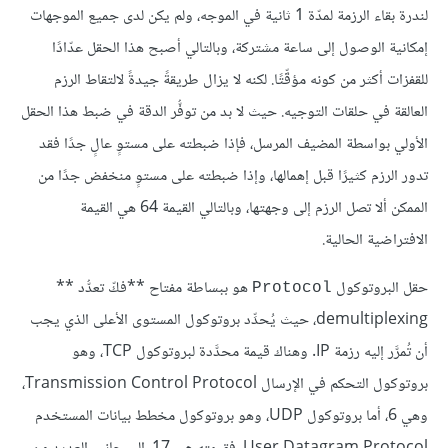
لندرة بقاء الرزمة لمدّة 1 ثانية في الموجه، ولم يكن لدى جميع الموجهات
إمكانية الوصول إلى ساعة مشتركة، وبالتالي أصبح هذا الحقل عدّادًا
للقفزات أكثر من كونه مؤقِّتًا. لكنه لا يزال طريقةً جيدةً لالتقاط الرزم
العالقة في حلقات التوجيه. حيث لا بد من توفُّر الدقة في ضبط هذا الحقل
الأولي بواسطة المضيف المرسل، فإذا ضبطته على مستوٍ عالٍ جدًا فقد
تدور الرزم كثيرًا قبل إهمالها، وإذا ضبطته على مستوٍ منخفض جدًا من
الممكن ألا تصل الرزم إلى وجهتها، وبالتالي القيمة 64 هي القيمة
الافتراضية الحالية.
حقل البروتوكول
هو ببساطة مفتاح **فكّ تعدُّد **
Protocol
demultiplexing، حيث يُحدِّد بروتوكول المستوى الأعلى الذي يجب
أن تُمرَّر إليه رزمة IP. وهناك قيمة محدَّدة لبروتوكول TCP، وهو
بروتوكول التحكم في الإرسال Transmission Control Protocol،
وهي 6، أما بروتوكول UDP، وهو بروتوكول مخطط بيانات المستخدم