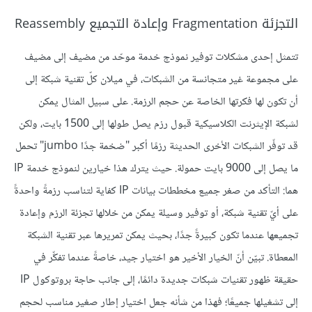
التجزئة Fragmentation وإعادة التجميع Reassembly
تتمثل إحدى مشكلات توفير نموذج خدمة موحّد من مضيف إلى مضيف
على مجموعة غير متجانسة من الشبكات، في ميلان كلّ تقنية شبكة إلى
أن تكون لها فكرتها الخاصة عن حجم الرزمة. على سبيل المثال يمكن
لشبكة الإيثرنت الكلاسيكية قبول رزم يصل طولها إلى 1500 بايت، ولكن
قد توفّر الشبكات الأخرى الحديثة رزمًا أكبر "ضخمة جدًا jumbo" تحمل
ما يصل إلى 9000 بايت حمولة. حيث يترك هذا خيارين لنموذج خدمة IP
هما: التأكد من صغر جميع مخططات بيانات IP كفاية لتناسب رزمةً واحدةً
على أيّ تقنية شبكة، أو توفير وسيلة يمكن من خلالها تجزئة الرزم وإعادة
تجميعها عندما تكون كبيرةً جدًا، بحيث يمكن تمريرها عبر تقنية الشبكة
المعطاة. تبيّن أنّ الخيار الأخير هو اختيار جيد، خاصةً عندما تفكِّر في
حقيقة ظهور تقنيات شبكات جديدة دائمًا، إلى جانب حاجة بروتوكول IP
إلى تشغيلها جميعًا؛ فهذا من شأنه جعل اختيار إطار صغير مناسب لحجم