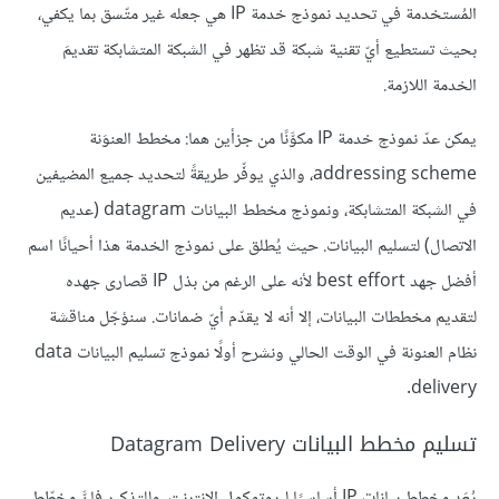
المُستخدمة في تحديد نموذج خدمة IP هي جعله غير متّسق بما يكفي،
بحيث تستطيع أيّ تقنية شبكة قد تظهر في الشبكة المتشابكة تقديمَ
الخدمة اللازمة.
يمكن عدّ نموذج خدمة IP مكوَّنًا من جزأين هما: مخطط العنوَنة
addressing scheme، والذي يوفِّر طريقةً لتحديد جميع المضيفين
في الشبكة المتشابكة، ونموذج مخطط البيانات datagram (عديم
الاتصال) لتسليم البيانات. حيث يُطلق على نموذج الخدمة هذا أحيانًا اسم
أفضل جهد best effort لأنه على الرغم من بذل IP قصارى جهده
لتقديم مخططات البيانات، إلا أنه لا يقدّم أيّ ضمانات. سنؤجّل مناقشة
نظام العنونة في الوقت الحالي ونشرح أولًا نموذج تسليم البيانات data
delivery.
تسليم مخطط البيانات Datagram Delivery
يُعَد مخطط بيانات IP أساسيًا لِبروتوكول الإنترنت. وللتذكير فإنَّ مخطّط