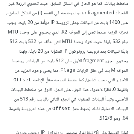
مخطط بيانات، كما هو الحال في الشكل السابق. حيث تحتوي الرزمة غير
المُجزأة unfragmented -والموضحة في القسم (أ) من الشكل السابق-،
على 1400 بايت من البيانات وعلى ترويسة IP مؤلَّفة من 20 بايت. يجب
تجزئة الرزمة عندما تصل إلى الموجّه R2، الذي يحتوي على وحدة MTU
تبلغ 532 بايتًا. حيث تَترك وحدة MTU التي تتألف من 532 بايت 512
بايتًا للبيانات بعد ترويسة بروتوكول IP المكوَّنة من 20 بايتًا، ولهذا
يحتوي الجزء fragment الأول على 512 بايت من البيانات. ويضبط
الموجّه M بت في حقل الرايات
، مما يعني وجود المزيد من
Flags
الأجزاء التي يجب اتّباعها، كما يضبط الموجّه حقلَ الإزاحة
Offset
بالقيمة 0، نظرًا لاحتواء هذا الجزء على الجزء الأول من مخطط البيانات
الأصلي. وتبدأ البيانات المنقولة في الجزء الثاني بالبايت رقم 513 من
البيانات الأصلية، لذلك يُضبَط حقل
في هذه الترويسة بالقيمة
Offset
64، وهو 512/8.
لماذا القسمة على 8؟ تبعًا لقرار مصممي بروتوكول IP وجوب حدوث