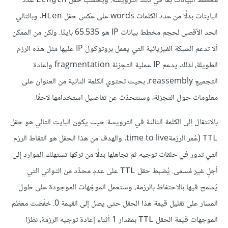
مخطَّط البيانات بما في ذلك الترويسة. ويَحسب حقل
عدد
Length
البايتات بدلًا من عدد الكلمات words على عكس حقل
. وبالتالي
HLen
الحد الأقصى لحجم مخطط بيانات IP هو 65.535 بايتًا. ولكن من الممكن
ألا تدعم الشبكة الفيزيائية التي يعمل بروتوكول IP عليها مثل هذه الرزم
الطويلة، لذلك يدعم IP عملية التجزئة fragmentation وإعادة
التجميع reassembly، بحيث تحتوي الكلمة الثانية من العنوان على
معلومات حول التجزئة، وسنتحدّث عن تفاصيل استخدامها لاحقًا.
بالانتقال إلى الكلمة الثالثة في الترويسة حيث يكون البايت التالي هو حقل
(عُمر الرزمةtime to live. والهدف من هذا الحقل هو التقاط الرزم
TTL
التي تدور في حلقات توجيه ثم تجاهلها بدلًا من تركها تستهلك الموارد إلى
أجلٍ غير مُسمى. يُضبط حقل
على عددٍ محدَّد من الثواني التي
TTL
يُسمح فيها بالاحتفاظ بالرزمة، وستعمل الموجّهات الموجودة على طول
المسار على تقليل قيمة هذا الحقل حتى يصل إلى القيمة 0. خفّضت معظم
الموجهات قيمة الحقل
بمقدار 1 أثناء إعادة توجيه الرزمة، نظرًا
TTL