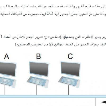
شبكة محلية LAN على مداخلها وتُمررها إلى عدّة مخارج أخرى. وقد استخدمت الجسور القديمة هذه الإستراتيجية البس
نات على مرّ السنين لجعل الجسور آليةً فعالةً لربط مجموعة من الشبكات المحلية.
التحسي