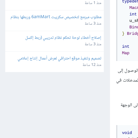
typede
ماركت
منذ 1 ساعة
Mac
int
مطلوب مبرمج لتخصيص سكريبت 6amMart وربطها بنظام 
   u_s
المحاسبة "دفترة" وبوابات الدفع في مصر
منذ 3 ساعة
Bin
}
Brid
إصلاح أخطاء لوحة تحكم نظام تدريبي (ربط إكسل 
وصلاحيات)
منذ 3 ساعة
int
   
Map
   
تصميم وتنفيذ موقع احترافي لعرض أعمال إنتاج إعلامي
منذ 12 ساعة
الوصول إلى
 المدخلات في
لى الوجهة
void