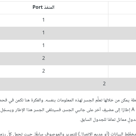
المنفذ Port
1
1
1
2
2
2
ة يمكن من خلالها تعلُّم الجسر لهذه المعلومات بنفسه. والفكرة هنا تكمن في ف
لعنوان المصدر في جميع الإطارات التي يتلقاها، وبالتالي إذا أرسل المضيف A إطارًا إلى مضيفٍ آخر على جانبي الجسر، فسيتلقى الجسر هذا الإطار
َط البيانات (أو عديم الاتصال) للتمرير والموصوف سابقًا. حيث تحمل كلّ رزمةٍ 