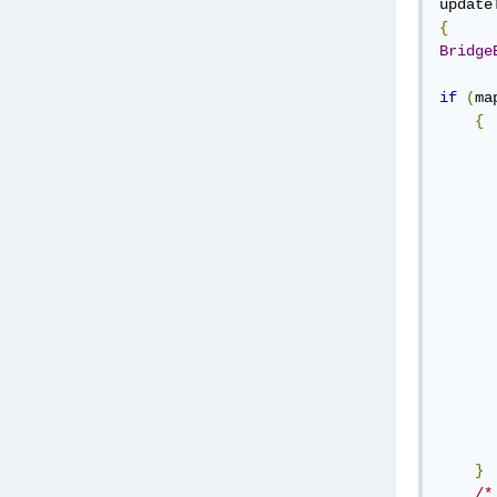
update
{
Bridge
if
(
ma
{
      
      
      
      
}
ط الحقل