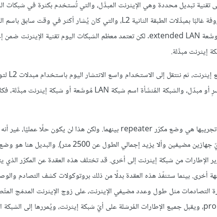
ى تقنية تبديل محددة وهي الإيثرنت المبدَّل، والتي تُستخدم بكثرة في شبكات ال
الجامعي والشركات. وتُستخدم المبدلات عادةً في بناء هذه الشبكات والمعروفة غالبًا بمبدِّلات الطبقة الثانية L2، والتي كان يُشار أكثر في وق
bridges لأنها اُستخدِمت "لتجسير" مقاطع الإيثرنت لبناء شبكة محلية مُوسَّعة extended LAN. لكن تعتمد معظم الشبكات اليوم تقنية 
نبدأ بالمنظور التاريخي الآن (المُعتمد على الجسور لتوصي
مجموعة من روابط من نقطة لنقطة). لكن سواء أطلقت على الجهاز اسم جسرٍ أو مبدّل، والشبكة المُنشَأة اسم شبكة LAN مُوسَّعة أو شبكة إيثرنت 
بفرض وجود زوج إيثرنت يُطلب ربطهما معًا. من بين أحد الأساليب الممكن تجريبها هي وضع مكرّر repeater بينهما. ولكن هذا لن يكون حل
قيود الإيثرنت الفيزيائية (حيث لا يُسمح باستخدام أكثر من مكرّرين بين أيّ جهازين مضيفين وألا يزيد إجمالي الطول عن
م العقدة بتمرير الإطارات من شبكة إيثرنت إلى أخرى. قد تختلف هذه العقدة عن المكرّر الذي 
جهة أخرى. بينما ستنفّذ هذه العقدة بدلًا من ذلك بروتوكولات كشف التصادم والوص
دارة التصادمات مثل طول وعدد مضيفي الإيثرنت، على زوج الإيثرنت المدمَج المتّ