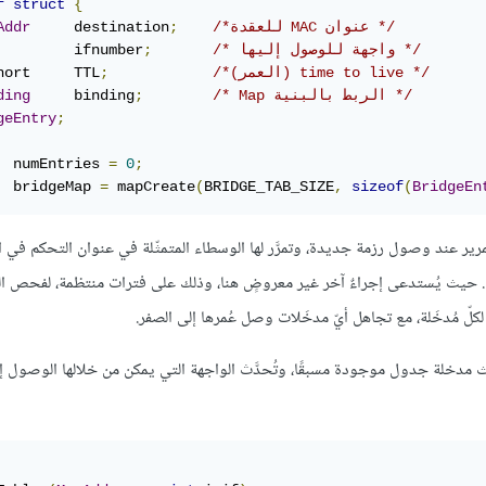
f
struct
{
/*للعقدة MAC عنوان */
;
     destination
Addr
/* واجهة للوصول إليها */
;
         ifnumber
/*(العمر) time to live */
;
hort     TTL
/* Map الربط بالبنية */
;
     binding
ding
geEntry
;
  numEntries 
=
0
;
  bridgeMap 
=
 mapCreate
(
BRIDGE_TAB_SIZE
,
sizeof
(
BridgeEn
رير عند وصول رزمة جديدة، وتمرَّر لها الوسطاء المتمثّلة في عنوان التحكم في 
 اُستقبل منها. حيث يُستدعى إجراءٌ آخر غير معروضٍ هنا، وذلك على فترات منتظمة، لفحص
كلّ مُدخَلة، مع تجاهل أيّ مدخَلات وصل عُمرها إلى الصفر.
 مدخلة جدول موجودة مسبقًا، وتُحدَّث الواجهة التي يمكن من خلالها الوصول إ