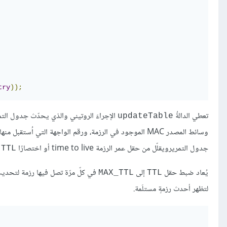
try
));
تعطي الدالةُ
الإجراءَ الروتيني والذي يحدّث جدول التم
updateTable
وسائط المصدر MAC الموجود في الرزمة، ورقم الواجهة التي
جدول التمريرويقلّل من حقل عمر الرزمة time to live أو اختصارًا
ل
TTL
يُعاد ضبط حقل
إلى
في كلّ مرّة تصل فيها رزمة لتحديث
MAX_TTL
TTL
لتظهر أحدث رزمةٍ مستلَمة.