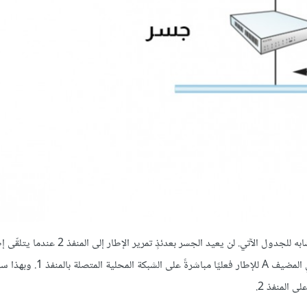
تتمثل إحدى الخيارات في أن يكون هناك جدولٌ يُنزَّل يدويًا في الجسر مشابه للجدول الآتي. لن يعيد الجسر
المنفذ 1 موجهًا إلى المضيف A، حيث لن تكون هناك حاجة لذلك، نظرًا لتلقّي 