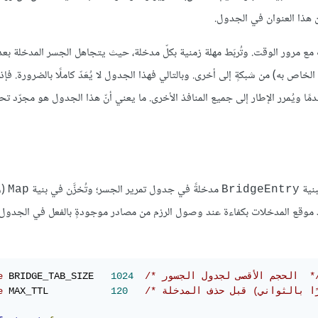
 هذا العنوان في الجدول.
مع مرور الوقت. وتُربَط مهلة زمنية بكلّ مدخلة، حيث يتجاهل الجسر المدخلة بعد
محددة، وذلك للحماية من الحالة الذي قد يُنقل فيها مضيفٌ (وعنوان LAN الخاص به) من شبكةٍ إلى أخرى. وبالتالي فهذا الجدول لا يُعَدّ كاملًا بالضرورة. 
ا ويُمرر الإطار إلى جميع المنافذ الأخرى. ما يعني أنّ هذا الجدول هو مجرّد ت
بنية
مدخلةً في جدول تمرير الجسر؛ وتُخزَّن في بنية
(و
Map
BridgeEntry
وقع المدخلات بكفاءة عند وصول الرزم من مصادر موجودةٍ بالفعل في الجدول، 
لحجم الأقصى لجدول الجسور  */
1024
 BRIDGE_TAB_SIZE   
e
e
 MAX_TTL           
120