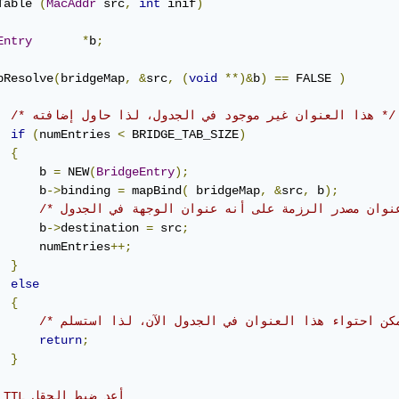
Table 
(
MacAddr
 src
,
int
 inif
)
Entry
*
b
;
pResolve
(
bridgeMap
,
&
src
,
(
void
**)&
b
)
==
 FALSE 
)
/* هذا العنوان غير موجود في الجدول، لذا حاول إضافته */
if
(
numEntries 
<
 BRIDGE_TAB_SIZE
)
{
      b 
=
 NEW
(
BridgeEntry
);
      b
->
binding 
=
 mapBind
(
 bridgeMap
,
&
src
,
 b
);
      b
->
destination 
=
 src
;
      numEntries
++;
}
else
{
return
;
}
/* TTL أعد ضب
