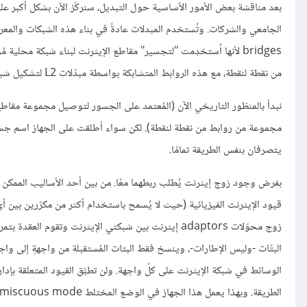
بعد مناقشة بعض الأمور الأساسية حول التبديل، سنركّز الآن بشكل أكبر عل
من نقطة لنقطة، مع هذه الروابط المتشابكة بواسطة مبدّلات L2 لتشكيل شبكة إيثرنت مبدَّلة.
يتصرفان بنفس الطريقة تمامًا.
زوج محوّلات adaptors إيثرنت بين شبكتي الإيثرنت وتقو
البتّات -وليس الإطارات-، وينسخ فقط البتات المُستقبلة من واجهةٍ إلى وا
الوسائط في شبكة الإيثرنت على كلّ واجهة. ولن تطبَّق القيود المتعلقة بإ
الطريقة. وبهذا يعمل هذا الجهاز في الوضع المختلط promiscuous mode، ويقبل جميع الإطارات المُرسَلة على أيّ شبكة إيثرنت، ويُمررها إلى الشبكة الأخرى.