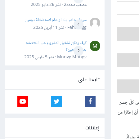
مصعب محمد2 · نشر
26 مايو 2025
سيرفر خاص بك او عام لاستضافة دومين
4
Fahd Ggg · نشر
11 أبريل 2025
كيف يمكن تشغيل المشروع على المتصفح
بدون دومين؟
2
Mnnvg Mnbgv · نشر
5 مارس 2025
تابعنا على
حص كلّ جسر
 ويسجّل أنّ إطارًا من
إعلانات
عنوانًا