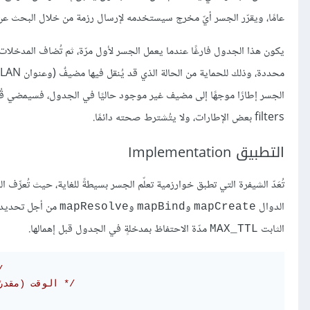
عامًا، ويقرّر الجسر أيّ مخرج سيستخدمه لإرسال رزمة من خلال البحث عن
يكون هذا الجدول فارغًا عندما يعمل الجسر لأول مرّة، ثم تُضاف المدخلات 
الجسر إطارًا موجهًا إلى مضيف غير موجود حاليًا في الجدول، فسيمضي قُدمً
filters بعض الإطارات، ولا يتُشترط صحته دائمًا.
التطبيق Implementation
تُعَدّ الشيفرة التي تطبق خوارزمية تعلّم الجسر بسيطةً للغاية، حيث تُعرِّف ال
الدوال
و
و
من أجل تحديد م
mapResolve
mapBind
mapCreate
الثابت
مدّة الاحتفاظ بمدخلةٍ في الجدول قبل إهمالها.
MAX_TTL
/* ا
/* الوقت (مقدرًا بالثواني) قبل حذف المدخلة */