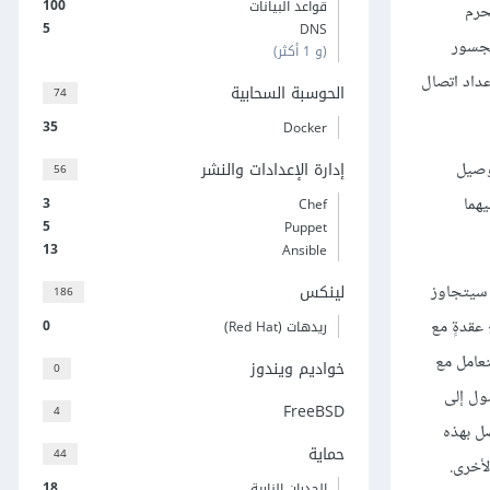
100
قواعد البيانات
حرم
5
DNS
ت سابق باسم الجسور
(و 1 أكثر)
الإيثرنت ضمن إعداد اتصال
الحوسبة السحابية
74
35
Docker
ل مجموعة مقاطع إيثرنت، ثم ننتقل إلى الاستخدام واسع الانتشار اليوم باستخدام مبدلات L2 لتوصيل
إدارة الإعدادات والنشر
56
مبدَّلة، فكليهما
3
Chef
5
Puppet
13
Ansible
ًا عمليًا، غير أنه سيتجاوز
لينكس
186
 2500 متر). والبديل هنا هو وضع عقدةٍ مع
0
ريدهات (Red Hat)
يتعامل مع
خواديم ويندوز
0
ول إلى
FreeBSD
4
صل بهذه
حماية
44
18
الجدران النارية