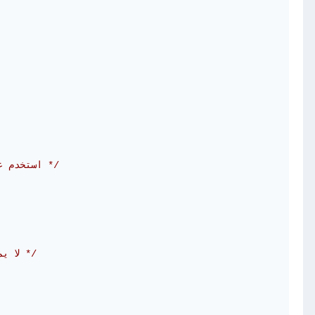
/* استخدم عنوان مصدر الرزمة على أنه عنوان الوجهة في الجدول */
/* لا يمكن احتواء هذا العنوان في الجدول الآن، لذا استسلم */