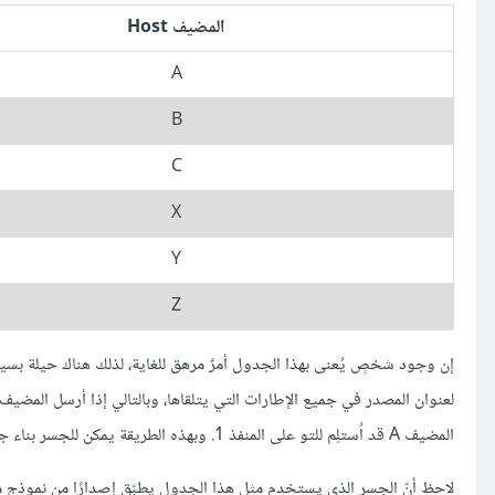
المضيف Host
A
B
C
X
Y
Z
إن وجود شخصٍ يُعنى بهذا الجدول أمرٌ مرهق للغاية، لذلك هناك حيلة بسيط
المضيف A قد اُستلِم للتو على المنفذ 1. وبهذه الطريقة يمكن للجسر بناء جدولٍ مماثل تمامًا للجدول السابق.
لاحظ أنّ الجسر الذي يستخدم مثل هذا الجدول يطبّق إصدارًا من نموذج مخطّ