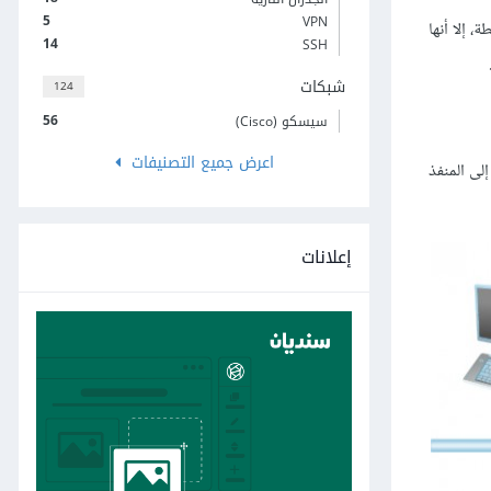
5
VPN
يطة، إلا أنها
14
SSH
شبكات
124
56
سيسكو (Cisco)
اعرض جميع التصنيفات
ن الأول الممكن إجراؤه على الجسر هو ملاحظة عدم حاجته إلى تمرير جميع الإطارات التي يستقبلها. إذ ما من داعٍ لتمرير الجسر للإطار من المنفذ 1 إلى المنفذ
إعلانات