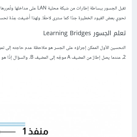
تقبل الجسور ببساطة إطارات من 
تحوي بعض القيود الخطيرة جدًا كما سترى لاحقًا. ولهذا أُضيفت عِدّة تحسي
تعلم الجسور Learning Bridges
2، عندما يصل إطارٌ من المضيف A موجَّه إلى المضيف B. والسؤال إذًا هو كيف يتعرّف الجسر على المنفذ الموافق لأيٍّ من المضيفَين المختلفين؟