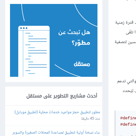
 فترة زمنية
فإذا تلقّى
حسين لتصفية
التي تدعم
ليُحدد
أحدث مشاريع التطوير على مستقل
مطور لتطبيق حجز مواعيد خدمات محلية (تطبيق موبايل)
منذ 45 دقيقة
#defin
#defin
بناء نسخة أولية لتطبيق لمساعدة المحلات الصغيرة والسوبر 