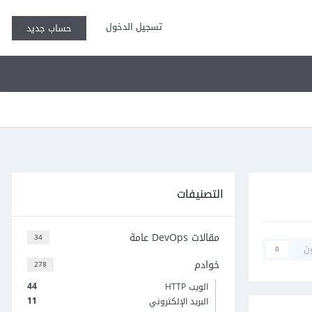
تسجيل الدخول
حساب جديد
التصنيفات
مقالات DevOps عامة
34
ن
0
خوادم
278
44
الويب HTTP
11
البريد الإلكتروني