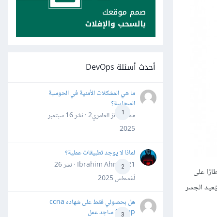
أحدث أسئلة DevOps
ما هي المشكلات الأمنية في الحوسبة
السحابية؟
1
محمد فائز العامري2 · نشر
16 سبتمبر
2025
لماذا لا يوجد تطبيقات عملية؟
Ibrahim Ahmed21 · نشر
26
2
 بعدئذٍ تمرير الإطار إلى المنفذ 2 عندما يتلقّى إطارًا على
أغسطس 2025
المضيف A للإطار فعليًا مباشرةً على الشبكة المحلية المتصلة بالمنفذ 1. وبهذا سيُعيد الجسر
هل بحصولي فقط على شهاده ccna
&ccnp ساجد عمل
3