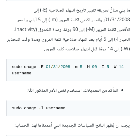
ما يلي مثالٌ لطريقة تغيير تاريخ انتهاء الصلاحية (‎-E) إلى
01/31/2008، والعمر الأدنى لكلمة المرور (‎-m) إلى 5 أيام، والعمر
الأقصى لكلمة المرور (‎-M) إلى 90 يومًا، ومدة الخمول (inactivity،
الخيار ‎-I) إلى 5 أيام بعد انتهاء صلاحية كلمة المرور، ومدة وقت التحذير
(‎-W) إلى 14 يومًا قبل انتهاء صلاحية كلمة المرور.
sudo chage 
-
E 
01
/
31
/
2008
-
m 
5
-
M 
90
-
I 
5
-
W 
14
username
للتأكد من التعديلات، استخدم نفس الأمر المذكور آنفًا:
sudo chage 
-
l username
يجب أن يُظهِر الناتج السياسات الجديدة التي أعددناها لهذا الحساب: