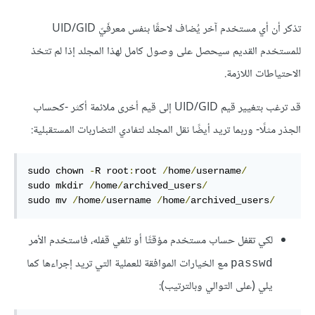
تذكر أن أي مستخدم آخر يُضاف لاحقًا بنفس معرفَيّ UID/GID
للمستخدم القديم سيحصل على وصول كامل لهذا المجلد إذا لم تتخذ
الاحتياطات اللازمة.
قد ترغب بتغيير قيم UID/GID إلى قيم أخرى ملائمة أكثر -كحساب
الجذر مثلًا- وربما تريد أيضًا نقل المجلد لتفادي التضاربات المستقبلية:
sudo chown 
-
R root
:
root 
/
home
/
username
/
sudo mkdir 
/
home
/
archived_users
/
sudo mv 
/
home
/
username 
/
home
/
archived_users
/
لكي تقفل حساب مستخدم مؤقتًا أو تلغي قفله، فاستخدم الأمر
مع الخيارات الموافقة للعملية التي تريد إجراءها كما
passwd
يلي (على التوالي وبالترتيب):