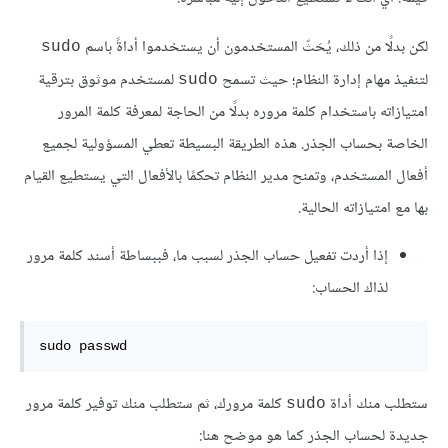
لكن بدلًا من ذلك، يُحَثّ المستخدمون أن يستخدموا أداةً باسم
sudo
لتنفيذ مهام إدارة النظام؛ حيث تسمح
لمستخدم موثوق بترقية
sudo
امتيازاته باستخدام كلمة مروره بدلًا من الحاجة لمعرفة كلمة المرور
الخاصة بحساب الجذر. هذه الطريقة البسيطة تعطي المسؤولية لجميع
أفعال المستخدم، وتمنح مدير النظام تحكمًا بالأفعال التي يستطيع القيام
بها مع امتيازاته الحالية.
إذا أردت تفعيل حساب الجذر لسبب ما، فببساطة أسند كلمة مرور
لذاك الحساب:
sudo passwd
ستطلب منك أداة
كلمة مرورك، ثم ستطلب منك توفير كلمة مرور
sudo
جديدة لحساب الجذر كما هو موضح هنا: