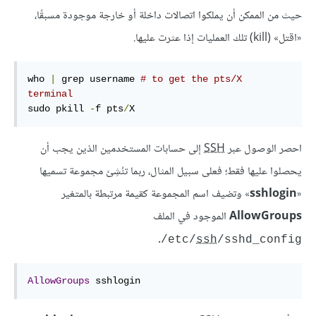
حيث من الممكن أن يملكوا اتصالات داخلة أو خارجة موجودة مسبقًا،
«اقتل» (kill) تلك العمليات إذا عثرت عليها.
who 
|
 grep username 
# to get the pts/X 
terminal
sudo pkill 
-
f pts
/
X
احصر الوصول عبر
SSH
إلى حسابات المستخدمين الذين يجب أن
يحصلوا عليها فقط؛ فعلى سبيل المثال، ربما تنُشِئ مجموعة تسميها
«
sshlogin
» وتضيف اسم المجموعة كقيمة مرتبطة بالمتغير
AllowGroups
الموجود في الملف
.
/etc/
ssh
/sshd_config
AllowGroups
 sshlogin