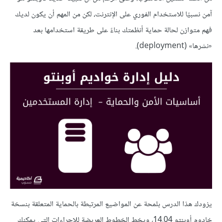
آمن نسبيًا للاستخدام الفوري على الإنترنت، لكن من المهم أن يكون لديك
فهم متوازن لحالة حماية أنظمتك بناءً على طريقة استخدامها بعد
«نشرها» (deployment).
يزودك هذا الدرس بلمحة عن المواضيع المرتبطة بالحماية المتعلقة بنسخة
خادوم أوبنتو 14.04، ويخط الخطوط العريضة للإجراءات التي يمكنك