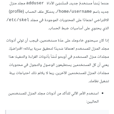
عندما يُنشأ مستخدمٌ جديد، فستُنشِئ الأداة
مجلد منزل
adduser
جديد باسم ‎
، يتشكل ملف الحساب (profile)
/home/username
الافتراضي اعتمادًا على المحتويات الموجودة في مجلد ‎
/etc/skel
الذي يحتوي على أساسيات ضبط الحساب.
إذا كان سيحتوي خادومك على عدّة مستخدمين، فيجب أن تولي أذونات
مجلد المنزل للمستخدم اهتمامًا شديدًا لتحقيق سرية بياناته؛ افتراضيًّا،
مجلدات منزل المستخدم في أوبنتو تُنشَأ بأذونات القراءة والتنفيذ؛ هذا
يعني أن كل المستخدمين يستطيعون الوصول والتجول في محتويات
مجلدات المنزل للمستخدمين الآخرين، ربما لا يلائم ذلك احتياجات بيئة
تشغيل نظامك.
استخدم الأمر الآتي للتأكد من أذونات مجلد المنزل للمستخدمين
الحاليين: