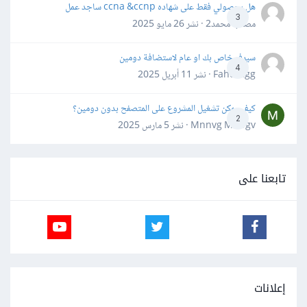
هل بحصولي فقط على شهاده ccna &ccnp ساجد عمل
3
مصعب محمد2 · نشر
26 مايو 2025
سيرفر خاص بك او عام لاستضافة دومين
4
Fahd Ggg · نشر
11 أبريل 2025
كيف يمكن تشغيل المشروع على المتصفح بدون دومين؟
2
Mnnvg Mnbgv · نشر
5 مارس 2025
تابعنا على
إعلانات