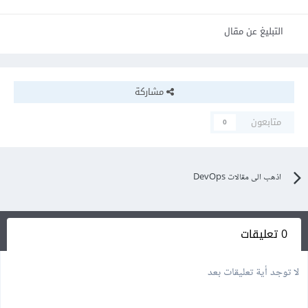
التبليغ عن مقال
مشاركة
متابعون
0
اذهب الى مقالات DevOps
0 تعليقات
لا توجد أية تعليقات بعد