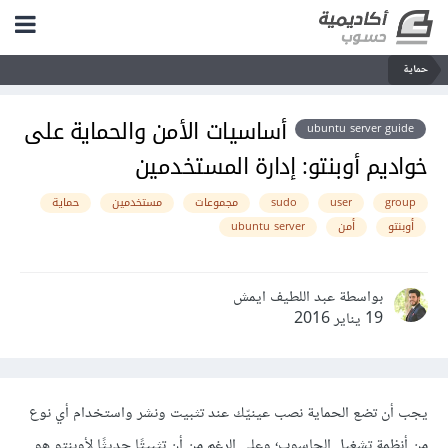
حماية
أساسيات الأمن والحماية على
ubuntu server guide
خواديم أوبنتو: إدارة المستخدمين
group
user
sudo
مجموعات
مستخدمين
حماية
أوبنتو
أمن
ubuntu server
بواسطة عبد اللطيف ايمش
19 يناير 2016
يجب أن تضع الحماية نصب عينيّك عند تثبيت ونشر واستخدام أي نوع
من أنظمة تشغيل الحاسوب؛ وعلى الرغم من أن تثبيتًا حديثًا لأوبنتو هو