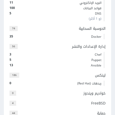
11
البريد الإلكتروني
100
قواعد البيانات
5
DNS
(و 1 أكثر)
الحوسبة السحابية
74
35
Docker
إدارة الإعدادات والنشر
56
3
Chef
5
Puppet
13
Ansible
لينكس
186
0
ريدهات (Red Hat)
خواديم ويندوز
0
FreeBSD
4
حماية
44