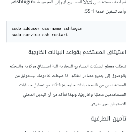
ثم أضف مستخدمي
SSH
المسموح لهم إلى المجموعة «
sshlogin
»،
وأعد تشغيل خدمة
SSH
:
sudo adduser username sshlogin

sudo service ssh restart
استيثاق المستخدم بقواعد البيانات الخارجية
تتطلب معظم الشبكات المشاريع التجارية آليةَ استيثاقٍ مركزية والتحكم
بالوصول إلى جميع مصادر النظام، إذا ضبطت خادومك ليستوثق من
المستخدمين من قاعدة بيانات خارجية؛ فتأكد من تعطيل حسابات
المستخدمين محليًا وخارجيًا، وبهذا تتأكد من أن البديل المحلي
للاستيثاق غير متوفر.
تأمين الطرفية