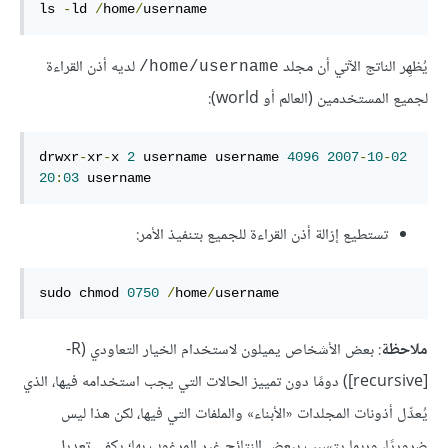
ls 
-
ld 
/
home
/
username
يُظهِر الناتج الآتي أن مجلد
لديه أذن القراءة
‎/home/username
لجميع المستخدمين (العالم أو world):
drwxr
-
xr
-
x 
2
 username username 
4096
2007
-
10
-
02
20
:
03
 username
تستطيع إزالة أذن القراءة للجميع بتنفيذ الأمر:
sudo chmod 
0750
/
home
/
username
ملاحظة
[recursive]) دومًا دون تمييز الحالات التي يجب استخدامه فيها، الذي
يُعدِّل أذونات المجلدات «الأبناء» والملفات التي فيها، لكن هذا ليس
ضروريًا، وربما يتسبب ببعض النتائج غير المرغوب بها؛ يكفي تعديل