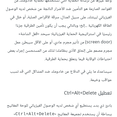
وكما غيرها من ترسانة الحماية التي تستخدمها لحماية خادومك، من
القواعد الصارمة هو التأمين ضد الأضرار الناتجة عن شخص لديه الوصول
الفيزيائي لبيئتك، على سبيل المثال، سرقة الأقراص الصلبة، أو خلل في
الطاقة الكهربائية ...إلخ؛ وبالتالي يجب أن يكون تأمين الطرفية جزءًا
رئيسيًا في استراتيجية الحماية الفيزيائية؛ سيحد «قفل الشاشة»
(screen door) من تأثير مجرم عادي، أو على الأقل سيبطئ عمل
مجرم مصمم على إلحاق الأذى بنظامك! لذلك من المستحسن إجراء بعض
احتياطات الوقاية فيما يتعلق بحماية الطرفية.
سيساعدك ما يلي في الدفاع عن خادومك ضد المشاكل التي قد تسبب
عواقب وخيمة.
تعطيل Ctrl+Alt+Delete
بادئ ذي بدء، يستطيع أي شخص لديه الوصول الفيزيائي للوحة المفاتيح
ببساطة أن يستخدم تجميعة المفاتيح «
»
Ctrl+Alt+Delete