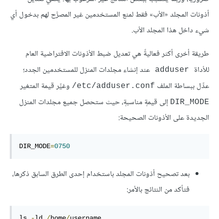
أذونات المجلد «الأب» فقط لمنع المستخدمين غير المصرَّح لهم بدخول أي
شيء داخل هذا المجلد الأب.
طريقة أخرى أكثر فعاليةً هي تعديل ضبط الأذونات الافتراضية العام
للأداة
عند إنشاء مجلدات المنزل للمستخدمين الجدد؛
adduser
عدِّل ببساطة الملف ‎
وغيِّر قيمة المتغير
/etc/adduser.conf
إلى قيمةٍ مناسبةٍ، حيث ستحصل جميع مجلدات المنزل
DIR_MODE
الجديدة على الأذونات الصحيحة:
DIR_MODE
=
0750
بعد تصحيح أذونات المجلد باستخدام إحدى الطرق السابق ذكرها،
فتأكد من النتائج بالأمر:
ls 
-
ld 
/
home
/
username