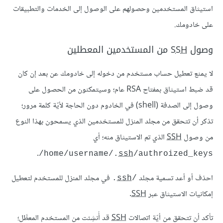
استيثاق المستخدمين وحصولهم على الوصول إلى الخدمات والتطبيقات
على خادومك.
وصول
SSH
من المستخدمين المعطلين
لا يمنع تعطيل حساب مستخدم من دخوله إلى خادومك عن بعد إن كان
قد ضبط استيثاق بمفتاح RSA عام؛ وسيتمكنون من الحصول على
وصول إلى الصدفة (shell) في الخادوم دون الحاجة لأيّة كلمة مرور؛
تذكر أن تتحقق من مجلد المنزل للمستخدمين الذي يسمحون بهذا النوع
من وصول
SSH
الذي تم الاستيثاق منه؛ أي
.
/home/username/.
ssh
/authroized_keys
احذف أو أعد تسمية مجلد ‎
في مجلد المنزل للمستخدم لتعطيل
.
ssh
/‎
إمكانيات الاستيثاق عبر
SSH
.
تأكد أن تتحقق من أيّة اتصالات
SSH
قد أُنشِئت من المستخدم المعطَّل؛