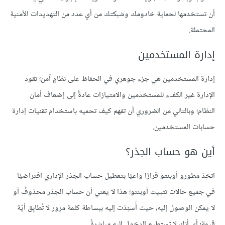
أن تستخدمها لحماية خادومك وشبكتك من أي عدد من التهديدات الأمنية
المحتملة.
إدارة المستخدمين
إدارة المستخدمين هي جزء جوهري في الحفاظ على نظامٍ آمن؛ تقود
الإدارة غير الكفء للمستخدمين والامتيازات عادةً إلى إضعاف أمان
النظام؛ وبالتالي من الضروري أن تفهم كيف تحميه باستخدام تقنيات إدارة
حسابات المستخدمين.
أين هو حساب الجذر؟
اتخذ مطورو أوبنتو قرارًا واعيًا بتعطيل حساب الجذر الإداري افتراضيًا
في جميع حالات تثبيت أوبنتو؛ هذا لا يعني أن حساب الجذر محذوفٌ أو
لا يمكن الوصول إليه، حيث أُسنِدَت إليه ببساطة كلمة مرور لا تُطابِق أيّة
قيمة؛ أي أنك لا تستطيع الدخول إليه مباشرةً.