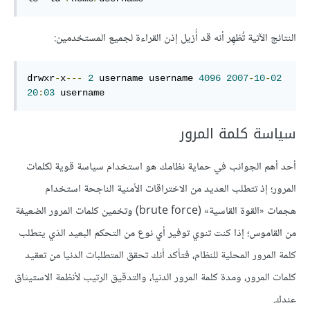
النتائج الآتية تُظهِر أنه قد أُزيل إذن القراءة لجميع المستخدمين:
drwxr
-
x
---
2
 username username 
4096
2007
-
10
-
02
20
:
03
 username
سياسة كلمة المرور
أحد أهم الجوانب في حماية نظامك هو استخدام سياسة قوية لكلمات
المرور؛ إذ تتطلب العديد من الاختراقات الأمنية الناجحة استخدام
هجمات «القوة القاسية» (brute force) وتخمين كلمات المرور الضعيفة
من القاموس؛ إذا كنت تنوي توفير أي نوع من التحكم البعيد الذي يتطلب
كلمة المرور المحلية للنظام، فتأكد أنك تحقق المتطلبات الدنيا من تعقيد
كلمات المرور، ومدة كلمة المرور الدنيا، والتدقيق الرتيب لأنظمة الاستيثاق
عندك.