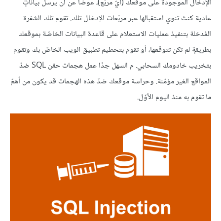
الإدخال الموجودة على موقعك (أيّ مربّع)، عوضًا عن أن يرسل بياناتٍ
عادية كنتَ تنوي استقبالها عبر مربّعات الإدخال تلك. تقوم تلك الشفرة
المُدخلة بتنفيذ عمليات الاستعلام على قاعدة البيانات الخاصّة بموقعك
بطريقةٍ لم تكن تتوقعها، أو تقوم بتحطيم تطبيق الويب الخاصّ بك وتقوم
بتخريب خادومك السحابي. م السهل جدًا عمل هجمات حقن SQL ضدّ
المواقع الغير مؤمّنة. وحراسة موقعك ضدّ هذه الهجمات قد يكون من أهمّ
ما تقوم به منذ اليوم الأوّل.