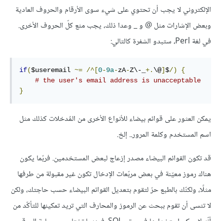
الإلكتروني لا يجب أن تحتوي على شيء سوى الأرقام والحروف العادية
وبعض الإشارات مثل @ و _ وعدا ذلك، يجب منع كلّ الحروف الأخرى.
في لغة Perl، ستبدو الشفرة كالتالي:
if
(
$useremail 
~=
/^[
0
-
9a
-
zA
-
Z\-_
+.
\@
]
$
/)
{
# the user's email address is unacceptable
}
يمكن العثور على قوائم بيضاء للأنواع الأخرى من المُدخلات كذلك مثل
اسم المستخدم وكلمة المرور.. إلخ.
قد تكون القوائم البيضاء مصدر إزعاج لبعض المستخدمين. فربّما يكون
هناك رموز معيّنة في بعض مربّعات الإدخال تكون غير مقبولة من طرفها
مثلًا، ولكنّك بالطبع حرّ لتقوم بتعديل القوائم البيضاء حسب حاجتك، ولكن
لا تنسى أن تقوم ببحث عن الرموز والمحارف التي تريد تمكينها للتأكّد من