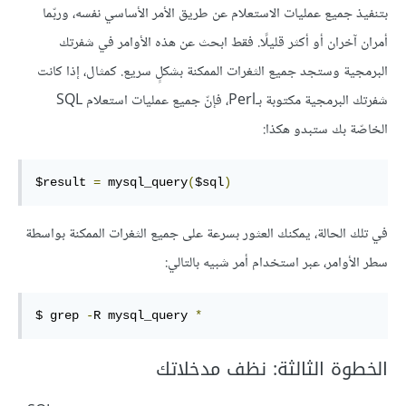
بتنفيذ جميع عمليات الاستعلام عن طريق الأمر الأساسي نفسه، وربّما
أمران آخران أو أكثر قليلًا. فقط ابحث عن هذه الأوامر في شفرتك
البرمجية وستجد جميع الثغرات الممكنة بشكلٍ سريع. كمثال، إذا كانت
شفرتك البرمجية مكتوبة بـPerl، فإنّ جميع عمليات استعلام SQL
الخاصّة بك ستبدو هكذا:
$result 
=
 mysql_query
(
$sql
)
في تلك الحالة، يمكنك العثور بسرعة على جميع الثغرات الممكنة بواسطة
سطر الأوامر، عبر استخدام أمر شبيه بالتالي:
$ grep 
-
R mysql_query 
*
الخطوة الثالثة: نظف مدخلاتك