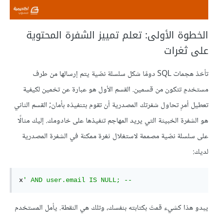
الخطوة الأولى: تعلم تمييز الشفرة المحتوية
على ثغرات
تأخذ هجمات SQL دومًا شكل سلسلة نصّية يتم إرسالها من طرف
مستخدمٍ تتكون من قسمين. القسم الأول هو عبارة عن تخمين لكيفية
تعطيل أمرٍ تحاول شفرتك المصدرية أن تقوم بتنفيذه بأمان; القسم الثاني
هو الشفرة الخبيثة التي يريد المهاجم تنفيذها على خادومك. إليك مثالًا
على سلسلة نصّية مصممة لاستغلال ثغرة ممكنة في الشفرة المصدرية
لديك:
x
' AND user.email IS NULL; --
يبدو هذا كشيء قمتَ بكتابته بنفسك، وتلك هي النقطة. يأمل المستخدم