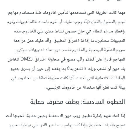
مهما كانت الطريقة التي تستخدمها لتأمين خادومك ضدّ مستخدم مهاجم
نجح بالدخول بالفعل، فإنّه يجب عليك أن تقوم بإعداد نظام تنبيهات يقوم
بإخطار مدراء النظام في حال حصول نشاط معيّن على الخادوم. هذه
التنبيهات ستخبرك ما إذا تمّ اختراق التطبيق، وأنّه عليك عمل مراجعة
سريع للشفرة البرمجية وللخادوم نفسه. دون هذه التنبيهات، سيكون
المهاجم قادرًا على قضاء وقتٍ ممتع في محاولة اختراق الـDMZ الخاصّ
بك دون أن تشعر، وربّما لا تشعر بتاتًا بما يفعله إلى حين أن يسرق جميع
البطاقات الائتمانية التي ظننت أنّها كانت معزولة تمامًا عن الخادوم، في
بيئةً كنت تظن أنّها منفصلة عن خادومك الرئيسي.
الخطوة السادسة: وظف محترف حماية
إذا كنتَ تقوم بإدارة تطبيق ويب دون الاستعانة بخبير حماية، فحينها أنت
تسبح بالمياه الخطيرة. وإذا كنت ولسبب ما غير قادر على توظيف خبير