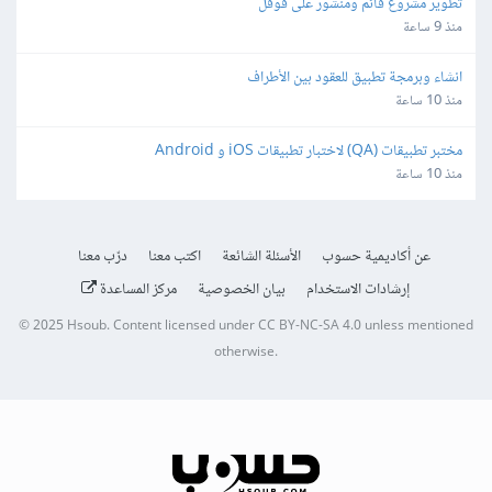
تطوير مشروع قائم ومنشور على قوقل
منذ 9 ساعة
انشاء وبرمجة تطبيق للعقود بين الأطراف
منذ 10 ساعة
مختبر تطبيقات (QA) لاختبار تطبيقات iOS و Android
منذ 10 ساعة
عن أكاديمية حسوب
الأسئلة الشائعة
اكتب معنا
درّب معنا
إرشادات الاستخدام
بيان الخصوصية
مركز المساعدة
© 2025
Hsoub
.
Content licensed under
CC BY-NC-SA 4.0
unless mentioned
otherwise.