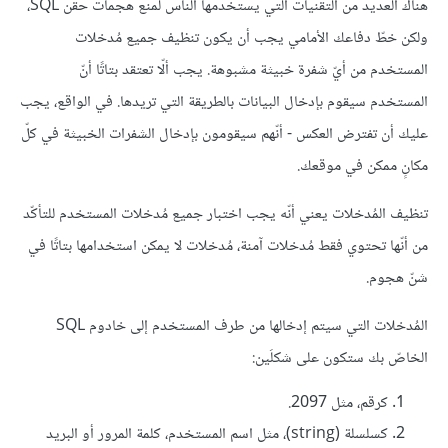
هناك العديد من التقنيات التي يستخدمها الناس لمنع هجمات حقن SQL،
ولكن خطّ دفاعك الأمامي يجب أن يكون تنظيف جميع مُدخلات
المستخدم من أيّ شفرة خبيثة مشبوهة. يجب ألّا تعتقد بتاتًا أنّ
المستخدم سيقوم بإدخال البيانات بالطريقة التي تريدها. في الواقع، يجب
عليك أن تفترض العكس - أنّهم سيقومون بإدخال الشفرات الخبيثة في كلّ
مكانٍ ممكن في موقعك.
تنظيف المُدخلات يعني أنّه يجب اختبار جميع مُدخلات المستخدم للتأكّد
من أنّها تحتوي فقط مُدخلات آمنة، مُدخلات لا يمكن استخدامها بتاتًا في
شنّ هجوم.
المُدخلات التي سيتم إدخالها من طرف المستخدم إلى خادوم SQL
الخاصّ بك ستكون على شكلَين:
كرقم، مثل 2097.
كسلسلة (string)، مثل اسم المستخدم، كلمة المرور أو البريد