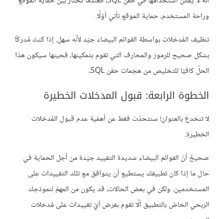
أنّه لا يمكن استخدامها في حقن SQL، فعندما تختار بين حماية الموقع
وراحة المستخدم، حماية الموقع تأتي أوّلًا.
تنظيف المُدخلات بواسطة القوائم البيضاء جيّد لأنّه سهل. إذا كنتَ مُدركًا
بشكل صحيح للرموز والمحارف التي تقوم بتمكينها، فحينها سيكون هذا
الحلّ كافيًا للتخليص من هجمات حقن SQL.
الخطوة الرابعة: قبول المدخلات الخطيرة
لا تنخدع بالعنوان! سنتحدّث فقط عن أهمّية عدم قبول المُدخلات
الخطيرة.
صحيحٌ أنّ القوائم البيضاء شديدة التقييد جيّدة من أجل الحماية في
حال ما إذا كان تطبيقك يستطيع أن يتوافق مع تلك التقييدات على
المستخدمين. ولكن في بعض الحالات، قد يكون من المهمّ لنموذجك
الربحي الخاصّ بالتطبيق ألّا تقوم بفرض أيّ تقييدات على مُدخلات