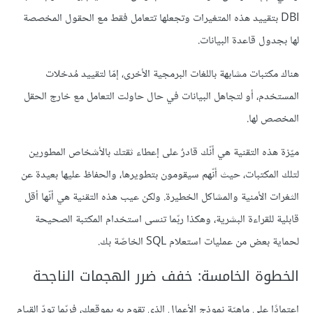
DBI بتقييد هذه المتغيرات وتجعلها تتعامل فقط مع الحقول المخصصة
لها بجدول قاعدة البيانات.
هناك مكتبات مشابهة باللغات البرمجية الأخرى، إمّا لتقييد مُدخلات
المستخدم، أو لتجاهل البيانات في حال حاولت التعامل مع خارج الحقل
المخصص لها.
ميّزة هذه التقنية هي أنّك قادرٌ على إعطاء ثقتك بالأشخاص المطورين
لتلك المكتبات، حيث أنّهم سيقومون بتطويرها، والحفاظ عليها بعيدة عن
الثغرات الأمنية والمشاكل الخطيرة. ولكن عيب هذه التقنية هي أنّها أقل
قابلية للقراءة البشرية، وهكذا ربّما تنسى استخدام المكتبة الصحيحة
لحماية بعض من عمليات استعلام SQL الخاصّة بك.
الخطوة الخامسة: خفف ضرر الهجمات الناجحة
اعتمادًا على ماهيّة نموذج الأعمال الذي تقوم به بموقعك، فربّما تودّ القيام