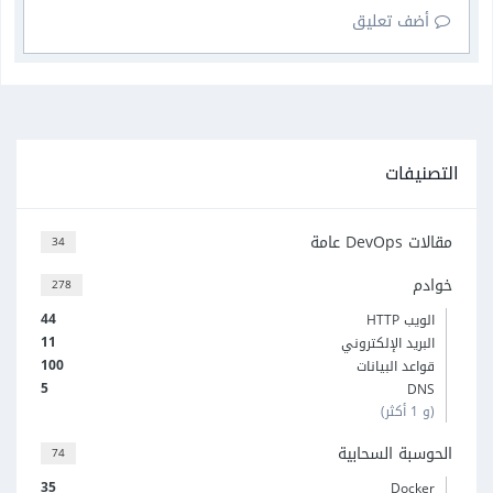
أضف تعليق
التصنيفات
مقالات DevOps عامة
34
خوادم
278
44
الويب HTTP
11
البريد الإلكتروني
100
قواعد البيانات
5
DNS
(و 1 أكثر)
الحوسبة السحابية
74
35
Docker