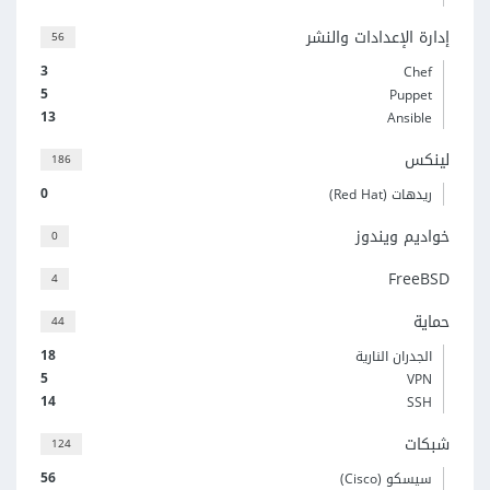
إدارة الإعدادات والنشر
56
3
Chef
5
Puppet
13
Ansible
لينكس
186
0
ريدهات (Red Hat)
خواديم ويندوز
0
FreeBSD
4
حماية
44
18
الجدران النارية
5
VPN
14
SSH
شبكات
124
56
سيسكو (Cisco)