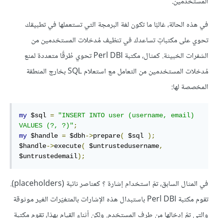
المستخدمين.
في هذه الحالة، غالبًا ما تكون لغة البرمجة التي تستعملها في تطبيقك
تحوي على مكتباتٍ تساعدك في تنظيف مُدخلات المستخدمين من
الشفرات الخبيثة. كمثال، مكتبة Perl DBI تحوي طُرقًا متعددة لمنع
مُدخلات المستخدمين من التعامل مع استعلام SQL بخارج المنطقة
المخصصة لها:
my
 $sql 
=
"INSERT INTO user (username, email) 
VALUES (?, ?)"
;
my
 $handle 
=
 $dbh
->
prepare
(
 $sql 
);
$handle
->
execute
(
 $untrustedusername
,
$untrustedemail
);
في المثال السابق، تمّ استخدام إشارة ؟ كعناصر نائبة (placeholders).
تقوم مكتبة Perl DBI باستبدال هذه الإشارات بالمتغيّرات الغير موثوقة
والتي تمّ إدخالها من طرف المستخدم. ولكن أثناء القيام بهذا، تقوم مكتبة