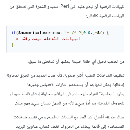
للبيانات الرقمية أن تبدو عليه، في Perl، ستبدو الشفرة التي تتحقق من
البيانات الرقمية كالتالي:
if
(
$numericaluserinput 
!~
/^-?[
0
-
9.
]+
$
/)
{
# البيانات المُدخلة ليست رقمًا
}
من الصعب تخيّل أيّ حقنة خبيثة يمكنها أن تتخطى ما سبق.
تنظيف المُدخلات النصّية أكثر صعوبة، لأنّه هناك العديد من الطرق لمحاولة
إدخالها. يمكن للمهاجم أن يستخدم إشارات الاقتباس وغيرها
بطرق "إبداعية" للقيام بالهجمات. في الواقع، محاولة إنشاء قائمة سوداء
للحروف المُدخلة هو أمرٌ سيّء، لأنّه من السهل نسيان شيء مهم مثلًا.
هناك طريقة أفضل، كما قمنا مع البيانات الرقمية، وهي تقييد مُدخلات
المستخدم إلى قائمة بيضاء من الحروف فقط. كمثال، عناوين البريد