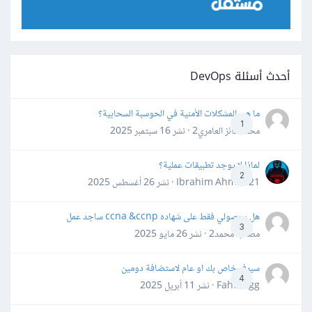
أحدث أسئلة DevOps
ما هي المشكلات الأمنية في الحوسبة السحابية؟
1
محمد فائز العامري2 · نشر
16 سبتمبر 2025
لماذا لا يوجد تطبيقات عملية؟
2
Ibrahim Ahmed21 · نشر
26 أغسطس 2025
هل بحصولي فقط على شهاده ccna &ccnp ساجد عمل
3
مصعب محمد2 · نشر
26 مايو 2025
سيرفر خاص بك او عام لاستضافة دومين
4
Fahd Ggg · نشر
11 أبريل 2025