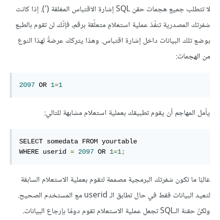
لا تتطلب جميع هجمات حقن SQL إشارة الاقتباس المغلقة ('). إذا كانت
شفرتك المصدرية تنفّذ عملية استعلامٍ متعلّقة برقم، فإنّك لن تقوم بالطبع
بوضع تلك البيانات داخل إشارة اقتباس. وهذا يتركك عرضةً لهذا النوع
من الهجمات:
2097
 OR 
1
=
1
يأمل المهاجم أن يقوم تطبيقك بعملية استعلام مشابهة للتالي:
SELECT somedata FROM yourtable

WHERE userid 
=
2097
 OR 
1
=
1
;
غالبًا ما تكون شفرتك البرمجية مصممة لتقوم بعملية الاستعلام السابقة
لتعيد البيانات فقط في حال تطابق الـ userid مع المستخدم الصحيح.
ولكنّ حقنة الـSQL تجعل عملية الاستعلام تقوم دومًا بإرجاع البيانات.