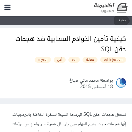
حماية
كيفية تأمين الخوادم السحابية ضد هجمات
حقن SQL
sql injection
حماية
sql
أمن
mysql
بواسطة محمد هاني صباغ
18 أغسطس 2015
تستغل هجمات حقن SQL البرمجة السيئة للشفرة الخاصّة بالبرمجيات.
إنّها هجمات حيث يقوم المهاجمون بإرسال شفرة عبر واحدٍ من مربّعات