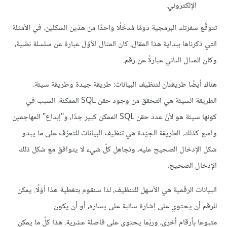
الإلكتروني.
تتوقّع شفرتك البرمجية دومًا مُدخَلًا واحدًا من هذين الشكلين. في الأمثلة
التي ذكرناها ببداية هذا المقال، كان المثال الأوّل عبارة عن سلسلة نصّية،
وكان المثال الثاني عبارةً عن رقم.
هناك أيضًا طريقتان لتنظيف البيانات: طريقة جيدة وطريقة سيئة.
الطريقة السيئة هي التحقق من وجود حقن SQL الممكنة. السبب في
كونها سيئة هو لأنّ عدد حقن SQL الممكن كبير جدًا، و"إبداع" المهاجمين
واسع كذلك. الطريقة الجيّدة هي تنظيف البيانات للتعرّف على ما يبدو
شكل الإدخال الصحيح عليه، وتجاهل كلّ شيء لا يتوافق مع شكل ذلك
الإدخال الصحيح.
البيانات الرقمية هي الأسهل للتنظيف، لذا سنقوم بتغطية هذا أوّلًا. يمكن
للرقم أن يحتوي على إشارة سالبة على يساره، أو أن يكون
متبوعا بأرقام أخرى، وربّما يحتوي على فاصلة عشرية. هذا كلّ ما يمكن