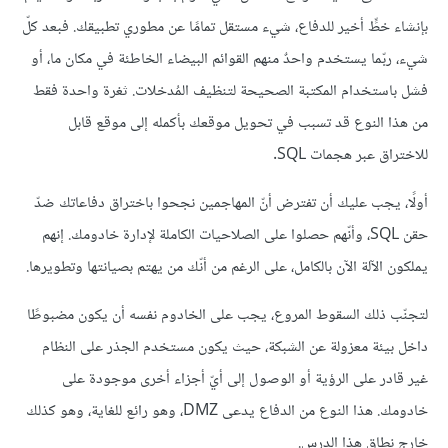
بإنشاء خطٍّ أخير للدفاع، شيء مستقل تمامًا عن مطوري تطبيقك. فبعد كلّ
شيء، ربّما يستخدم واحدٌ منهم القوائم البيضاء الخاطئة في مكان ما، أو
فشل باستخدام المكتبة الصحيحة لتنظيف المُدخلات. ثغرة واحدة فقط
من هذا النوع قد تسبب في تحويل موقعك بأكمله إلى موقع قابل
للاختراق عبر هجمات SQL.
أولًا، يجب عليك أن تفترض أنّ المهاجمين نجحوا باختراق دفاعاتك ضدّ
حقن SQL، وأنّهم حصلوا على الصلاحيات الكاملة لإدارة خادومك. إنهم
يملكون الآلة الآن بالكامل، على الرغم من أنّك من يهتم بصيانتها وتطويرها.
لتجنّب ذلك السقوط المروع، يجب على الخادوم نفسه أن يكون مضبوطًا
داخل بيئة معزولة عن الشبكة، حيث يكون مستخدم الجذر على النظام
غير قادر على الرؤية أو الوصول إلى أيّ أجزاء أخرى موجودة على
خادومك. هذا النوع من الدفاع يدعى DMZ، وهو رائع للغاية، وهو كذلك
خارج نطاق هذا الدرس.