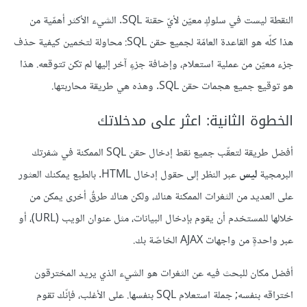
النقطة ليست في سلوكٍ معيّن لأيّ حقنة SQL. الشيء الأكثر أهمّية من
هذا كلّه هو القاعدة العامّة لجميع حقن SQL: محاولة لتخمين كيفية حذف
جزء معيّن من عملية استعلام، وإضافة جزءٍ آخر إليها لم تكن تتوقعه. هذا
هو توقيع جميع هجمات حقن SQL. وهذه هي طريقة محاربتها.
الخطوة الثانية: اعثر على مدخلاتك
أفضل طريقة لتعقّب جميع نقط إدخال حقن SQL الممكنة في شفرتك
البرمجية
ليس
عبر النظر إلى حقول إدخال HTML. بالطبع يمكنك العثور
على العديد من الثغرات الممكنة هناك، ولكن هناك طرقٌ أخرى يمكن من
خلالها للمستخدم أن يقوم بإدخال البيانات، مثل عنوان الويب (URL)، أو
عبر واحدةٍ من واجهات AJAX الخاصّة بك.
أفضل مكان للبحث فيه عن الثغرات هو الشيء الذي يريد المخترقون
اختراقه بنفسه; جملة استعلام SQL بنفسها. على الأغلب، فإنّك تقوم