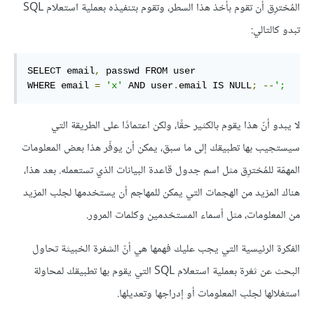
المُخترِق أن تقوم بأخذ هذا السطر، وتقوم بتنفيذه بعملية استعلام SQL
تبدو كالتالي:
SELECT email
,
 passwd FROM user

WHERE email 
=
'x'
 AND user
.
email IS NULL
;
--
';
لا يبدو أنّ هذا يقوم بالكثير حقًا، ولكن اعتمادًا على الطريقة التي
سيستجيب بها تطبيقك إلى ما سبق، يمكن أن يوفّر هذا بعض المعلومات
المهمّة للمُخترِق مثل اسم جدول قاعدة البيانات الذي تستعمله. بعد هذا،
هناك المزيد من الهجمات التي يمكن للمهاجم أن يستخدمها لجلب المزيد
من المعلومات، مثل أسماء المستخدمين وكلمات المرور.
الفكرة الرئيسية التي يجب عليك فهمها هي أنّ الشفرة الخبيثة تحاول
البحث عن ثغرة بعملية استعلام SQL التي يقوم بها تطبيقك لمحاولة
استغلالها لجلب المعلومات أو إدراجها وتعديلها.