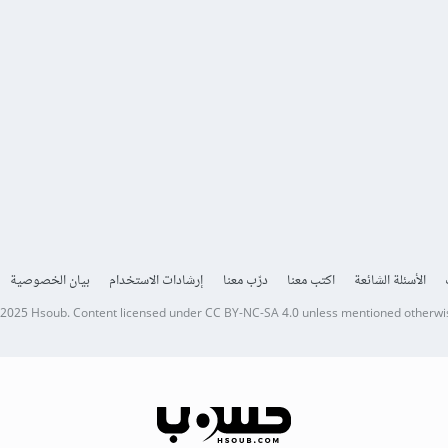
الأسئلة الشائعة
اكتب معنا
درّب معنا
إرشادات الاستخدام
بيان الخصوصية
 2025
Hsoub
.
Content licensed under
CC BY-NC-SA 4.0
unless mentioned otherwi