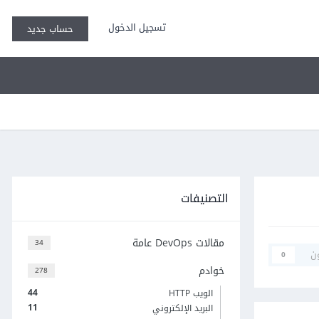
تسجيل الدخول
حساب جديد
التصنيفات
مقالات DevOps عامة
34
ن
0
خوادم
278
44
الويب HTTP
11
البريد الإلكتروني