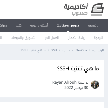
الرئيسية
دروس ومقالات
أسئلة وأجوبة
كتب
دورات
البرمجة
ريادة الأعمال
العمل الحر
التسويق والمبيعات
ال
الرئيسية
DevOps
حماية
SSH
ما هي تقنية SSH؟
ما هي تقنية SSH؟
بواسطة Rayan Alrouh
30 نوفمبر 2022