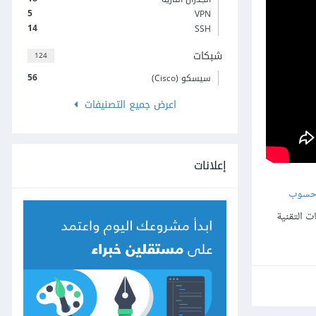
5
VPN
14
SSH
شبكات
124
56
سيسكو (Cisco)
اعرض جميع التصنيفات
إعلانات
حسوب
ت التقنية