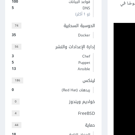
100
قواعد البيانات
وصًا في
5
DNS
(و 1 أكثر)
الحوسبة السحابية
74
35
Docker
إدارة الإعدادات والنشر
56
3
Chef
5
Puppet
13
Ansible
لينكس
186
0
ريدهات (Red Hat)
خواديم ويندوز
0
FreeBSD
4
حماية
44
18
الجدران النارية