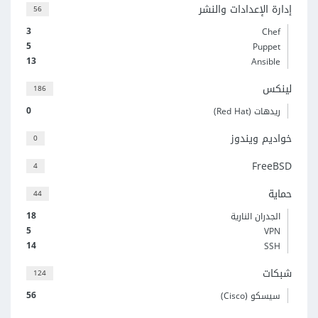
إدارة الإعدادات والنشر
56
3
Chef
5
Puppet
13
Ansible
لينكس
186
0
ريدهات (Red Hat)
خواديم ويندوز
0
FreeBSD
4
حماية
44
18
الجدران النارية
5
VPN
14
SSH
شبكات
124
56
سيسكو (Cisco)