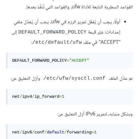
القواعد السطرية التابعة للأداة ufw، والقواعد التي تُنفَّذ بعدها.
أولًا، يجب أن يُفعَّل تمرير الرزم في ufw، يجب أن يُعدَّل ملفي
إعدادات؛ غيِّر قيمة
إلى
DEFAULT_FORWARD_POLICY
"ACCEPT" في ملف
:
‎/etc/default/ufw
DEFAULT_FORWARD_POLICY
=
"ACCEPT"
ثم عدِّل الملف
وأزل التعليق عن:
‎/etc/ufw/sysctl.conf
net
/
ipv4
/
ip_forward
=
1
وبشكل مشابه، لتمرير IPv6 أزل التعليق عن:
net
/
ipv6
/
conf
/
default
/
forwarding
=
1