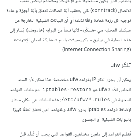
بالطلب، الذي يكون مستحيلًا عبر الإنترنت؛ يستخدم لينُكس تعقب
الاتصال (conntrack) لكي يتعقب أيّة اتصالات تتعلق بأيّة أجهزة وإعادة
توجيه كل رزمة مُعادة وفقًا لذلك؛ أي أن البيانات الشبكية الخارجة من
شبكتك المحلية هي «مُتنكِّرة» ﻷنها تنشأ من البوابة (خادومك)؛ يُشار إلى
هذه العملية في توثيق مايكروسوفت باسم «مشاركة اتصال الإنترنت»
(Internet Connection Sharing).
تنكر ufw
يمكن أن يجرى تنكر IP بقواعد ufw مخصصة؛ هذا ممكن لأن السند
الخلفي للأداة ufw هو
مع ملفات القواعد
iptables-restore
المخزنة في ‎
؛ هذه الملفات هي مكان ممتاز
/etc/ufw/*.rules
لإضافة قواعد iptables بدون ufw، وللقواعد التي تتعلق تعلقًا كبيرًا
بالبوابات الشبكية أو الجسور.
تُقسَّم القواعد إلى ملفين مختلفين، القواعد التي يجب أن تُنَفَّذ قبل