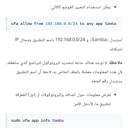
يمكن استخدام التعبير المُوسَّع كالآتي:
ufw allow 
from
192.168
.
0.0
/
24
 to any app 
Samba
استبدل «Samba» و 192.168.0.0/24 باسم التطبيق ومجال IP
لشبكتك.
ملاحظة
: لا توجد هنالك حاجة لتحديد البروتوكول للبرنامج الذي ستُفعِّله،
لأن هذه المعلومات مفصَّلة بالملف الخاص به، لاحظ أن اسم التطبيق
يستبدل رقم المنفذ.
لعرض معلومات حول المنافذ والبروتوكولات (...إلخ.) المُعرَّفة
لتطبيقٍ ما، فأدخِل الأمر:
sudo ufw app info 
Samba