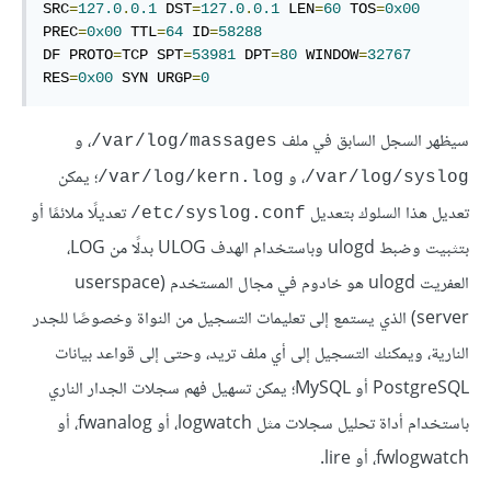
SRC
=
127.0
.
0.1
 DST
=
127.0
.
0.1
 LEN
=
60
 TOS
=
0x00
PREC
=
0x00
 TTL
=
64
 ID
=
58288
DF PROTO
=
TCP SPT
=
53981
 DPT
=
80
 WINDOW
=
32767
RES
=
0x00
 SYN URGP
=
0
سيظهر السجل السابق في ملف ‎
، و
/var/log/massages
، و ‎
؛ يمكن
/var/log/kern.log
/var/log/syslog
تعديل هذا السلوك بتعديل ‎
تعديلًا ملائمًا أو
/etc/syslog.conf
بتثبيت وضبط ulogd وباستخدام الهدف ULOG بدلًا من LOG،
العفريت ulogd هو خادوم في مجال المستخدم (userspace
server) الذي يستمع إلى تعليمات التسجيل من النواة وخصوصًا للجدر
النارية، ويمكنك التسجيل إلى أي ملف تريد، وحتى إلى قواعد بيانات
PostgreSQL أو MySQL؛ يمكن تسهيل فهم سجلات الجدار الناري
باستخدام أداة تحليل سجلات مثل logwatch، أو fwanalog، أو
fwlogwatch، أو lire.