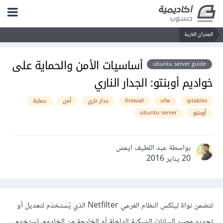
الجدران النارية
أساسيات الأمن والحماية على
ubuntu server guide
خواديم أوبنتو: الجدار الناري
iptables
ufw
firewall
جدار ناري
أمن
حماية
أوبنتو
ubuntu server
بواسطة عبد اللطيف ايمش
20 يناير 2016
تتضمن نواة لينُكس النظام الفرعي Netfilter الذي يُستخدَم لتعديل أو
تحديد مصير البيانات الشبكية الداخلة أو الخارجة من الخادوم، تَستخدم