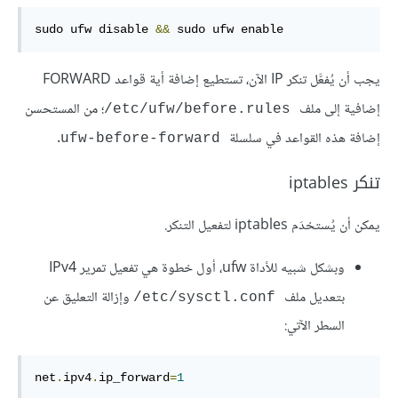
sudo ufw disable 
&&
 sudo ufw enable
يجب أن يُفعَّل تنكر IP الآن، تستطيع إضافة أية قواعد FORWARD
إضافية إلى ملف
؛ من المستحسن
‎/etc/ufw/before.rules
إضافة هذه القواعد في سلسلة
.
ufw-before-forward
تنكر iptables
يمكن أن يُستخدَم iptables لتفعيل التنكر.
وبشكل شبيه للأداة ufw، أول خطوة هي تفعيل تمرير IPv4
بتعديل ملف
وإزالة التعليق عن
‎/etc/sysctl.conf
السطر الآتي:
net
.
ipv4
.
ip_forward
=
1