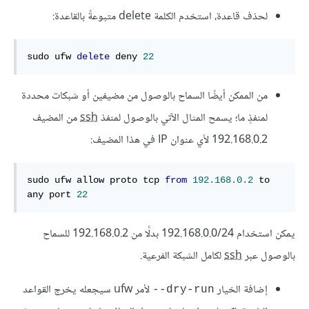
لحذف قاعدة، استخدم الكلمة delete متبوعةً بالقاعدة:
sudo ufw 
delete
 deny 
22
من الممكن أيضًا السماح بالوصول من مضيفين أو شبكات محددة
لمنفذٍ ما؛ يسمح المثال الآتي بالوصول لمنفذ
ssh
من المضيف
192.168.0.2 لأي عنوان IP في هذا المضيف:
sudo ufw allow proto tcp 
from
192.168
.
0.2
 to 
any port 
22
يمكن استخدام 192.168.0.0/24 بدلًا من 192.168.0.2 للسماح
بالوصول عبر
ssh
لكامل الشبكة الفرعية.
إضافة الخيار ‎
لأمر ufw سيجعله يخرج القواعد
--dry-run