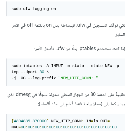
sudo ufw logging on
لكي توقف التسجيل في ufw، فببساطة بدل on بالكلمة off في الأمر
السابق.
إذا كنت تستخدم iptables بدلًا من ufw، فأدخل الأمر:
sudo iptables 
-
A INPUT 
-
m state 
--
state NEW 
-
p 
tcp 
--
dport 
80
-
j LOG 
--
log
-
prefix 
"NEW_HTTP_CONN: "
طلبيةٌ على المنفذ 80 من الجهاز المحلي ستولدُ سجلًا في dmesg الذي
يبدو كما يلي (سطرٌ واحدٌ فقط قُسِّمَ إلى عدِّة أقسام):
[
4304885.870000
]
 NEW_HTTP_CONN
:
 IN
=
lo OUT
=
MAC
=
00
:
00
:
00
:
00
:
00
:
00
:
00
:
00
:
00
:
00
:
00
:
00
:
08
:
00