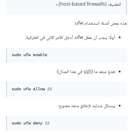
المضيف (host-based firewalls).»
هذه بعض أمثلة استخدام ufw:
أولًا، يجب أن نفعِّل ufw، أدخِل الأمر الآتي في الطرفية:
sudo ufw enable
لفتح منفذ ما (
ssh
في هذا المثال):
sudo ufw allow 
22
وبشكلٍ مشابه، لإغلاق منفذ مفتوح:
sudo ufw deny 
22