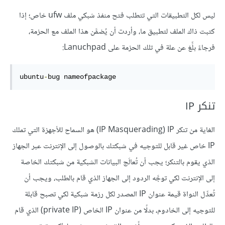
ليس لكل التطبيقات التي تتطلب فتح منفذ شبكي ملف ufw خاص؛ إذا
كتبت ذاك الملف لتطبيق ما، وأردت أن يُضمَّن هذا الملف مع الحزمة،
فرجاءً بلِّغ عن علة في تلك الحزمة على Lanuchpad:
ubuntu
-
bug nameofpackage
تنكر IP
الغاية من تنكر IP‏ (IP Masquerading) هو السماح للأجهزة التي تملك
IP خاص غير قابل للتوجيه في شبكتك بالوصول إلى الإنترنت عبر الجهاز
الذي يقوم بالتنكر؛ يجب أن تُعالَج البيانات الشبكية من شبكتك الخاصة
إلى الإنترنت لكي توجَّه الردود إلى الجهاز الذي قام بالطلب، ويجب أن
تُعدِّل النواة قيمة عنوان IP المصدر لكل رزمة شبكية لكي تصبح قابلة
للتوجيه إلى الخادوم، بدلًا من عنوان IP الخاص (private IP) الذي قام