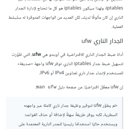
iptables؛ ولهذا سيكون iptables هو كل ما تحتاج لإدارة الجدار
الناري إن كان مألوفًا لديك، لكن العديد من الواجهات المتوفرة له ستُبسِّط
العملية.
الجدار الناري ufw‏
أداة ضبط الجدار الناري الافتراضية في أوبنتو هي
ufw
، التي طُوِّرَت
لتسهيل ضبط جدار iptables الناري، توفر ufw واجهة «صديقة»
للمستخدم لإنشاء جدار ناري لعناوين IPv4 أو IPv6.
إن ufw معطَّل افتراضيًّا. من صفحة دليل
:
man ufw
«لم يطوَّر ufw لتوفير وظيفة جدار ناري كاملة عبر واجهته
السطرية، لكنه يوفر طريقةً سهلةً لإضافة أو حذف القواعد؛
ويستخدم حاليًا استخدامًا رئيسيًا للجدر النارية المعتمدة على