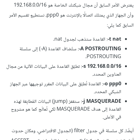
يفترض الأمر السابق أن مجال شبكتك الخاصة هو 192.168.0.0/16
وأن الجهاز الذي يمتلك اتصالًا بالإنترنت هو ppp0، نستطيع تقسيم الأمر
السابق كما يلي:
-t nat
: القاعدة ستذهب لجدول nat.
‎-A POSTROUTING
: ستُضاف القاعدة (‎-A) إلى سلسلة
POSTROUTING.
‎-s 192.168.0.0/16
: تطبَّق القاعدة على البيانات الآتية من مجال
العناوين المحدد.
‎-o ppp0
: القاعدة تُطبَّق على البيانات المقرر توجيهها عبر الجهاز
الشبكي المحدد.
‎-j MASQUERADE
: ستقفز (jump) البيانات المُطابِقة لهذه
القاعدة إلى هدف MASQUERADE لكي تُعالَج كما هو مشروح
في الأعلى.
أيضًا، كل سلسلة في جدول filter (الجدول الافتراضي، ومكان حدوث