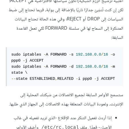
أغلبية ترشيح الرزم الشبكية) تكون سياستها الافتراضية هي ACCEPT؛
لكن إن كنت تُنشِئ جدارًا ناريًا بالإضافة إلى بوابة، فربما تحتاج إلى ضبط
السياسات إلى DROP أو REJECT؛ وفي هذه الحالة تحتاج البيانات
المتنكرة إلى السماح لها في سلسلة FORWARD لكي تعمل القاعدة
السابقة:
sudo iptables 
-
A FORWARD 
-
s 
192.168
.
0.0
/
16
-
o 
ppp0 
-
j ACCEPT

sudo iptables 
-
A FORWARD 
-
d 
192.168
.
0.0
/
16
-
m 
--
state ESTABLISHED
,
RELATED 
-
i ppp0 
-
j ACCEPT
ستسمح الأوامر السابقة لجميع الاتصالات من شبكتك المحلية إلى
الإنترنت، ولعودة البيانات المتعلقة بهذه الاتصالات إلى الجهاز الذي طلبها.
إذا أردت تفعيل التنكر عند الإقلاع -الذي تريد تفعيله في غالب
الأحيان- فعدِّل ملف
وأضف الأوامر
‎/etc/rc.local