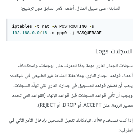
السابقة؛ على سبيل المثال، أضف الأمر السابق دون ترشيح:
iptables 
-
t nat 
-
A POSTROUTING 
-
s 
192.168
.
0.0
/
16
-
o ppp0 
-
j MASQUERADE
السجلات Logs
سجلات الجدار الناري مهمة جدًا للتعرف على الهجمات، واستكشاف
أخطاء قواعد الجدار الناري، وملاحظة النشاط غير الطبيعي في شبكتك؛
يجب أن تضمِّن قواعد للتسجيل في جدارك الناري لكي تولَّد السجلات،
ويجب أن تأتي قواعد السجلات قبل قواعد الإنهاء (القواعد التي تحدد
مصير الرزمة، مثل ACCEPT، أو DROP، أو REJECT).
إذا كنت تستخدم ufw، فبإمكانك تفعيل التسجيل بإدخال الأمر الآتي في
الطرفية: