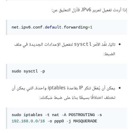
إذا أردت تفعيل تمرير IPv6، فأزل التعليق عن:
net
.
ipv6
.
conf
.
default
.
forwarding
=
1
تاليًا، نفِّذ الأمر
لتفعيل الإعدادات الجديدة في ملف
sysctl
الضبط:
sudo sysctl 
-
p
يمكن أن يُفعَّل تنكر IP بقاعدة iptables واحدة، التي يمكن أن
تختلف اختلافًا بسيطًا بناءً على ضبط شبكتك:
sudo iptables 
-
t nat 
-
A POSTROUTING 
-
s 
192.168
.
0.0
/
16
-
o ppp0 
-
j MASQUERADE