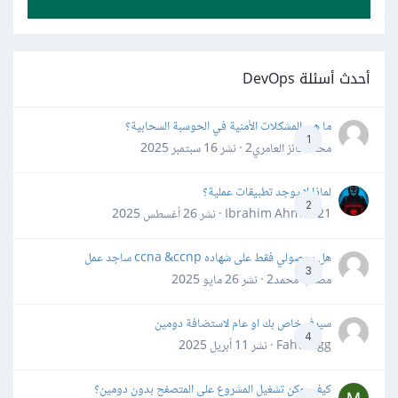
أحدث أسئلة DevOps
ما هي المشكلات الأمنية في الحوسبة السحابية؟
1
محمد فائز العامري2 · نشر
16 سبتمبر 2025
لماذا لا يوجد تطبيقات عملية؟
2
Ibrahim Ahmed21 · نشر
26 أغسطس 2025
هل بحصولي فقط على شهاده ccna &ccnp ساجد عمل
3
مصعب محمد2 · نشر
26 مايو 2025
سيرفر خاص بك او عام لاستضافة دومين
4
Fahd Ggg · نشر
11 أبريل 2025
كيف يمكن تشغيل المشروع على المتصفح بدون دومين؟