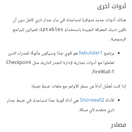
أدوات أخرى
هنالك أدوات عديد متوفرة لتساعدك في بناء جدار ناري كامل دون أن
تكون لديك المعرفة الجيدة باستخدام
؛ للميالين للبرامج
iptables
الرسومية:
برنامج
1
fwbulider
هو قوي جدًا وسيكون مألوفًا للمدراء الذين
تعاملوا مع أدوات تجارية لإدارة الجدر النارية، مثل Checkpoint
FireWall-1.
إذا كنت تُفضّل أداةً من سطر الأوامر مع ملفات ضبط نصيّة:
الأداة
2
Shorewall
هي أداة قوية جدًا لتساعدك في ضبط جدار
ناري متقدم لأي شبكة.
مصادر