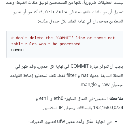
ليست التعليقات ضروريةً، لكنها من المستحسن توثيق ملفات الضبط؛ وعند
تعديل أي من ملفات «القواعد» في ‎
، فتأكد من أن هذين
/etc/ufw
السطرين موجودان في نهاية الملف لكل جدول عدَّلته:
# don't delete the 'COMMIT' line or these nat 
table rules won't be processed
COMMIT
يجب أن تتوفر عبارة COMMIT في نهاية كل جدول، وقد ظهر في
الأمثلة السابقة جدولا nat و filter فقط، لكنك تستطيع إضافة القواعد
لجدولَيّ raw و mangle.
ملاحظة
: استبدل-في المثال السابق- eth0 و eth1 و
192.168.0.0/24 بالبطاقات ومجال IP الملائمين.
في النهاية، عطِّل وأعد تفعيل ufw لتطبيق التغيرات: