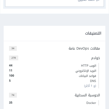
التصنيفات
مقالات DevOps عامة
34
خوادم
278
44
الويب HTTP
11
البريد الإلكتروني
100
قواعد البيانات
5
DNS
(و 1 أكثر)
الحوسبة السحابية
74
35
Docker