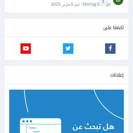
2
Mnnvg Mnbgv · نشر
5 مارس 2025
تابعنا على
إعلانات