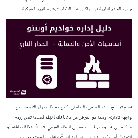
جميع الجدر النارية في لينُكس هذا النظام لترشيح الرزم الشبكية.
نظام ترشيح الرزم الخاص بالنواة لن يكون مفيدًا لمدراء الأنظمة دون
واجهة لإدارته، وهذا هو الغرض من
؛ فعندما تصل رزمة
iptables
شبكية إلى خادومك، فستتوجه إلى النظام الفرعي Netfilter للموافقة أو
التعديل أو الرفض بناءً على القواعد الموفَّرة لها من المستخدم عبر