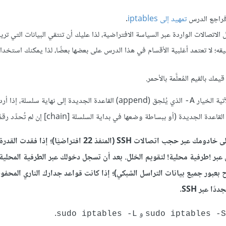
تمهيد إلى iptables
.
قيقه؛ لا تعتمد أغلبية الأقسام في هذا الدرس على بعضها بعضًا، لذا يمكنك استخدام
 بالقيم المُعلَّمة بالأحمر.
تية الخيار
الذي يُلحِق (append) القاعدة الجديدة إلى نهاية سلسلة، إ
‎-A
 (أو ببساطة وضعها في بداية السلسلة [chain] إن لم تُحدِّد رقمًا للقاعدة).
ملاحظة: احذر عند العمل مع الجدر النارية أن تمنع نفسك من الدخول إلى خادومك عبر حجب اتصالات SSH (المنفذ 22 افتراضيًّا)؛
ر !طرفية محلية! لتقويم الخلل. بعد أن تسجل دخولك عبر الطرفية المحلية
رك الناري للسماح بالوصول إلى خدمة SSH (أو السماح بعبور جميع بيانات التراسل الشبكي)؛ إذا كانت قواعد جدارك الناري
و
.
sudo iptables -L
sudo iptables -S