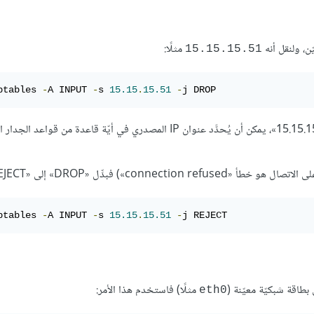
مثلًا:
15.15.15.51
ptables 
-
A INPUT 
-
s 
15.15
.
15.51
-
j DROP
عنوان IP المصدري على أنه «15.15.15.51»، يمكن أن يُحدَّد عنوان IP المصدري في أيّة قاعدة من قواعد
ptables 
-
A INPUT 
-
s 
15.15
.
15.51
-
j REJECT
 بطاقة شبكيّة معيّنة (
مثلًا) فاستخدم هذا الأمر:
eth0