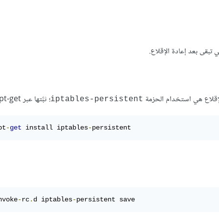
؛ ثبِّتها عبر apt-get كما يلي:
iptables-persistent
pt
-
get
 install iptables
-
persistent
nvoke
-
rc
.
d iptables
-
persistent save