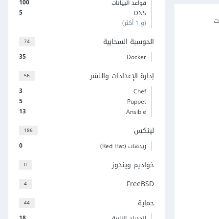
100
قواعد البيانات
5
DNS
دًا لحالات
(و 1 أكثر)
الحوسبة السحابية
74
35
Docker
إدارة الإعدادات والنشر
56
3
Chef
5
Puppet
13
Ansible
لينكس
186
0
ريدهات (Red Hat)
خواديم ويندوز
0
FreeBSD
4
حماية
44
18
الجدران النارية