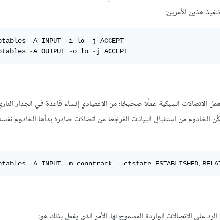
ptables 
-
A INPUT 
-
i lo 
-
j ACCEPT

ptables 
-
A OUTPUT 
-
o lo 
-
j ACCEPT
مل الاتصالات الشبكية عملًا صحيحًا؛ من الاعتيادي إنشاء قاعدة في الجدار النار
اردة المُنشَأة (established) والمتعلقة (related)، مما يمكِّن الخادوم من استقبال البيانات المُرجَعة من اتصالات صادرة بدأها الخاد
ptables 
-
A INPUT 
-
m conntrack 
--
ctstate ESTABLISHED
,
RELA
ً الرد على الاتصالات الواردة المسموح لها؛ الأمر الذي يفعل بذلك هو: