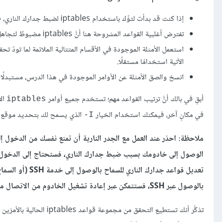
إذا كنت قد بدأت لتوِّك باستخدام iptables لضبط جدارك الناري، فراجع الدرس
تفترض أغلبية القواعد المشروحة هنا أنَّ iptables مضبوطٌ لتجاهل الاتصالات الواردة عبر السياسة الافتراضية، لذا عليك أن تنتقي البيانات التي تريد تمريرها.
استعمل الأمثلة الموجودة في الأقسام المتتالية الملائمة لما تودّ تح
الآتية استخدامًا مستقلًا.
انسخ والصق الأمثلة عن الأوامر الموجودة في هذا الدرس، مستبدلًا قيمك
أبقِ في بالك أنَّ ترتيب القواعد مهم؛ تستخدم جميع أوامر
الآ
iptables
في مكانٍ آخر، فيمكنك استخدام الخيار
الذي يسمح لك بتحديد موقع القاعدة الجديدة
‎-I
الوصول إلى خادومك بسبب ضبط جدارك الناري، فستحتاج إلى الدخول عب
تعديل قواعد جدا
بالوصول عبر SSH، فستتمكن عبر إعادة تشغيل الخادوم من الاتصال مجددًا عبر SSH.
تذكَّر أنك تستطيع التحقق من مجموعة قواعد iptables الحالية بالأمرَين