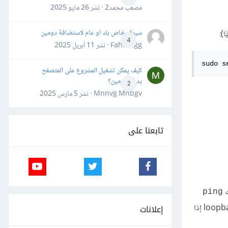
مصعب محمد2 · نشر
26 مايو 2025
سيرفر خاص بك او عام لاستضافة دومين
4
Fahd Ggg · نشر
11 أبريل 2025
sudo s
كيف يمكن تشغيل المشروع على المتصفح
بدون دومين؟
2
Mnnvg Mnbgv · نشر
5 مارس 2025
تابعنا على
ت
ping
إعلانات
، فإن خادومك سيجري عملية ping لنفسه باستخدام بطاقة loopback؛ يمكن الاستفادة أيضًا من بطاقة loopback إذا