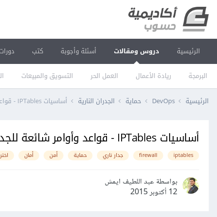
الرئيسية
دروس ومقالات
أسئلة وأجوبة
كتب
دورات
البرمجة
ريادة الأعمال
العمل الحر
التسويق والمبيعات
ال
الرئيسية
DevOps
حماية
الجدران النارية
أساسيات IPTables - قواعد وأوامر شائعة للجدار الناري
أساسيات IPTables - قواعد وأوامر شائعة للجدار الناري
iptables
firewall
جدار ناري
حماية
أمن
أمان
اختر
بواسطة عبد اللطيف ايمش
12 أكتوبر 2015