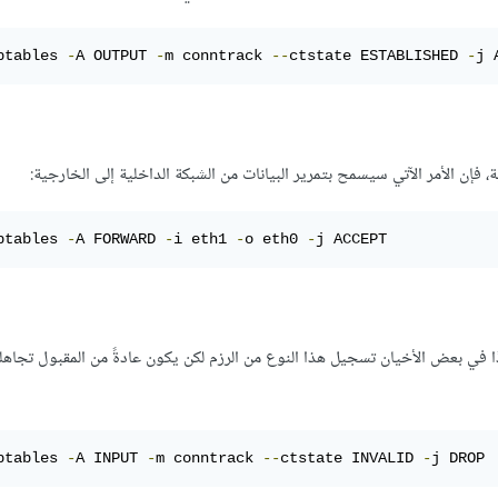
ptables 
-
A OUTPUT 
-
m conntrack 
--
ctstate ESTABLISHED 
-
j 
فإن الأمر الآتي سيسمح بتمرير البيانات من الشبكة الداخلية إلى الخارجية:
ptables 
-
A FORWARD 
-
i eth1 
-
o eth0 
-
j ACCEPT
ة على أنها «غير صالحة» (invalid)؛ قد يكون مفيدًا في بعض الأخيان تسجيل هذا النوع من الرزم لكن يكون عادةً من المقبول 
ptables 
-
A INPUT 
-
m conntrack 
--
ctstate INVALID 
-
j DROP