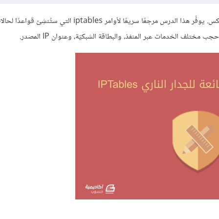
Iptables هو برمجية جدار ناري مضمَّنة افتراضيًّا في أغلبية توزيعات لينُكس. يوفِّر هذا الدرس مرجعًا سريعًا لأوامر iptables التي ستُنشِئ قواع