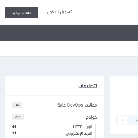
تسجيل الدخول
حساب جديد
التصنيفات
مقالات DevOps عامة
34
خوادم
278
ن
0
44
الويب HTTP
11
البريد الإلكتروني