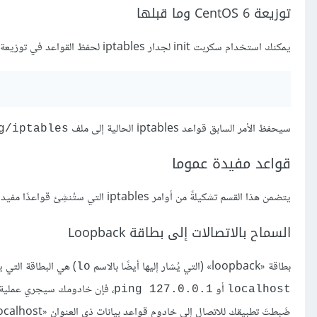
توزيعة CentOS 6 وما قبلها
يمكنك استخدام سكربت init لجدار iptables لحفظ القواعد في توزيعة CentOS 6 وما قبلها (تَستخدم توزيعة CentOS 7 جدار FirewallD افتراضيًّا):
سيحفظ الأمر السابق قواعد iptables الحالية إلى ملف
ig/iptables
قواعد مفيدة عموما
يتضمن هذا القسم تشكيلةً من أوامر iptables التي ستُنشِئ قواعدًا مفيدةً في أغلبية الخواديم.
السماح بالاتصالات إلى بطاقة Loopback
بطاقة «loopback» (التي يُشار إليها أيضًا بالاسم
) هي البطاقة التي 
lo
أو
ping 127.0.0.1
localhost
ضَبطتَ تطبيقك للاتصال إلى خادوم قواعد بيانات ذي العنوان «localhost»؛ ولهذا عليك أن تتأكد أنَّ جدارك الناري يسمح بمرور لهذه الاتصالات.