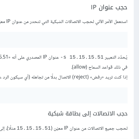
حجب عنوان IP
استعمل الأمر الآتي لحجب الاتصالات الشبكية التي تنحدر من عنوان IP معيّن، ولنقل أنه
يُحدِّد التعبير
‎-s 15.15.15.51
في ذلك قواعد السماح (allow).
إذا كنت تريد «رفض» (reject) الاتصال بدلًا من تجاهله (أي سيكون الرد على الاتصال هو خطأ «connection refused») فبدِّل «DROP» إلى «REJECT» كما يلي:
حجب الاتصالات إلى بطاقة شبكية
لحجب جميع الاتصالات من عنوان IP معيّن (
مثلًا)، إلى
15.15.15.51