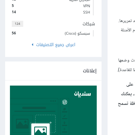
5
VPN
14
SSH
شبكات
124
 الأمثلة
56
سيسكو (Cisco)
اعرض جميع التصنيفات
ذا أردت وضعها
إعلانات
 إذا فقدت القدرة على
، يمكنك
 المحفوظة تسمح