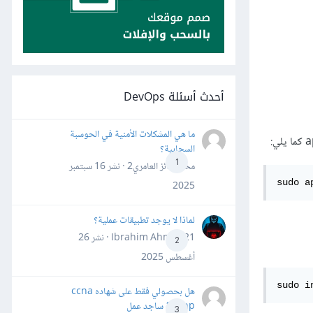
أحدث أسئلة DevOps
ما هي المشكلات الأمنية في الحوسبة
السحابية؟
1
محمد فائز العامري2 · نشر
16 سبتمبر
sudo a
2025
لماذا لا يوجد تطبيقات عملية؟
Ibrahim Ahmed21 · نشر
26
2
أغسطس 2025
sudo i
هل بحصولي فقط على شهاده ccna
&ccnp ساجد عمل
3