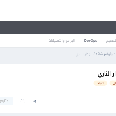
تصميم
DevOps
البرامج والتطبيقات
اق
احتياط
متابعو
مشاركة