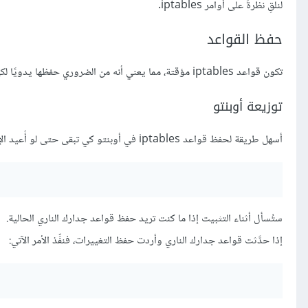
لنلقِ نظرةً على أوامر iptables.
حفظ القواعد
تكون قواعد iptables مؤقتة، مما يعني أنه من الضروري حفظها يدويًا لكي تبقى بعد إعادة الإقلاع.
توزيعة أوبنتو
أسهل طريقة لحفظ قواعد iptables في أوبنتو كي تبقى حتى لو أُعيد الإقلاع هي استخدام الحزمة
ستُسأل أثناء التثبيت إذا ما كنت تريد حفظ قواعد جدارك الناري الحالية.
إذا حدَّثت قواعد جدارك الناري وأردت حفظ التغييرات، فنفِّذ الأمر الآتي: