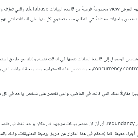
تدعم قاعدة البيانات استخدام عدة واجهات لعرض البيانات، حيث تُعَدّ واجهة العرض view مجموعةً فرعيةً م
ددين واجهات مختلفةً في النظام، حيث تحتوي كل منها على البيانات التي تهم 
تخدِمين الوصول إلى قاعدة البيانات نفسها في الوقت نفسه، وذلك عن طريق است
استراتيجيات معيَّنة تُسمى استراتيجيات التحكم المتزامنة concurrency control strategies، حيث تضمن هذه الاستراتيجيات صِح
 كبيرًا مقارنةً بتلك التي كانت في الماضي، والتي تقتصر على شخص واحد في كل م
تُخزَّن البيانات في نظام قواعد البيانات - وفي الحالة المثالية - دون أي تكرار redundancy، أي أنّ كل عنصر بيانات موجود في مكان واحد فق
جزاء معينة، كما يُتحكَّم في هذا التكرار عن طريق برمجة التطبيقات، وذلك بال