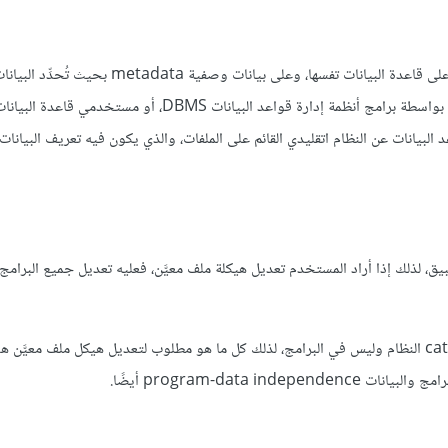
يُشار إلى نظام قاعدة البيانات على أنه ذاتي الوصف، وذلك بسبب احتوائه على قاعدة البيانات تفسها، وعلى بي
والعلاقات بين الجداول في قاعدة البيانات، حيث تُستخدَم هذه المعلومات بواسطة برامج أنظمة إدارة قواعد البيانات 
 البيانات عن النظام اتقليدي القائم على الملفات، والذي يكون فيه تعريف البيانات
تطبيق، لذلك إذا أراد المستخدم تعديل هيكلة ملف معيَّن، فعليه تعديل جميع البرام
من الناحية الأخرى، تُخزِّن قواعد البيانات هيكلة البيانات في دليل catalogue النظام وليس في البرامج، لذلك كل ما هو مطلوب لتعديل هيكل ملف م
program-data  أيضًا.