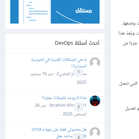
انات وصفية metadata بحيث تُحدِّد البيانات وتصفها،
DBMS، أو مستخدمي قاعدة البيانات، ويُعَدّ هذا
أحدث أسئلة DevOps
 جزءًا من
ما هي المشكلات الأمنية في الحوسبة
السحابية؟
1
محمد فائز العامري2 · نشر
16 سبتمبر
2025
ج التي تتصل
لماذا لا يوجد تطبيقات عملية؟
Ibrahim Ahmed21 · نشر
26
عيَّن هو تعديل
2
أغسطس 2025
هل بحصولي فقط على شهاده ccna
&ccnp ساجد عمل
3