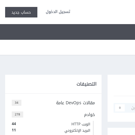
تسجيل الدخول
حساب جديد
التصنيفات
مقالات DevOps عامة
34
ن
0
خوادم
278
44
الويب HTTP
11
البريد الإلكتروني