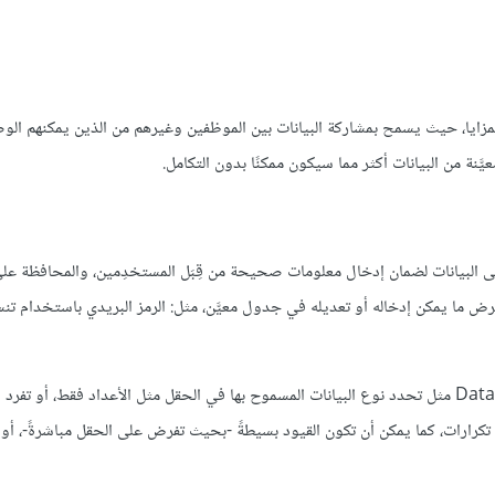
لمزايا، حيث يسمح بمشاركة البيانات بين الموظفين وغيرهم من الذين يمكنهم الو
نة من البيانات أكثر مما سيكون ممكنًا بدون التكامل.
لى البيانات لضمان إدخال معلومات صحيحة من قِبَل المستخدِمين، والمحافظة عل
َدّ قيود قاعدة البيانات database constraint قواعدًا لفرض ما يمكن إدخاله أو تعديله في جدول معيَّن، مثل: الرمز البريدي باستخدا
هناك أنواع عديدة من القيود في قواعد البيانات، مثل: نوع البيانات Data type مثل تحدد نوع البيانات المسموح بها في الحقل مثل الأعداد فقط، أو 
دخال أي تكرارات، كما يمكن أن تكون القيود بسيطةً -بحيث تفرض على الحقل مباشرةً-، أو