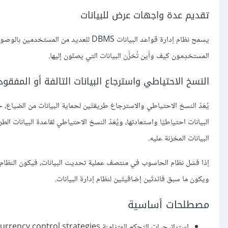
تقديم عدة واجهات عرض للبيانات
يسمح نظام إدارة قواعد البيانات DBMS للع
المستخدِمون كيف وأين تُخزَّن البيانات التي يصلون إليها.
النسخ الاحتياطي واسترجاع البيانات التالفة أو المفقود
يُعَدّ النسخ الاحتياطي والاسترجاع طريقتَين لحماية البيانات من الضياع،
البيانات احتياطيًا واستعادتها، ويُعَدّ النسخ الاحتياطي لقاعدة البيانات 
البيانات المخزنة عليه.
إذا فشل نظام الحاسوب في منتصف عملية تحديث البيانات، فيكون النظام ال
ويكون ما سبق فائدتَين إضافيتَين لنظام إدارة البيانات.
مصطلحات أساسية
استراتيجيات التحكم المتزامنة concurrency control strategies: تسمح للعديد من المستخدِمين بالوصول إلى عنصر البيانات نفسه في الوقت نفسه.