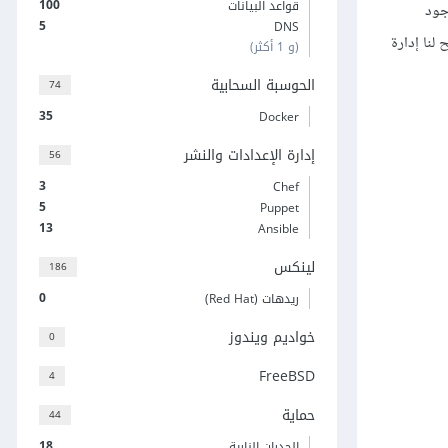
100
قواعد البيانات
بما يخدمنا بطريقة نستفيد منها في تنفيذ مهامنا، كما منع نظام إدارة قواعد البيانات DBMS وجود
5
DNS
لنا إدارة
(و 1 أكثر)
الحوسبة السحابية
74
35
Docker
إدارة الإعدادات والنشر
56
3
Chef
5
Puppet
13
Ansible
لينكس
186
0
ريدهات (Red Hat)
خواديم ويندوز
0
FreeBSD
4
حماية
44
18
الجدران النارية