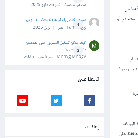
مصعب محمد2 · نشر
26 مايو 2025
ن قاعدة البيانات database، والتي تُعرَّف وتُخصَّص
مستخدِم أو
سيرفر خاص بك او عام لاستضافة دومين
4
Fahd Ggg · نشر
11 أبريل 2025
كيف يمكن تشغيل المشروع على المتصفح
بدون دومين؟
2
Mnnvg Mnbgv · نشر
5 مارس 2025
خدام
ة البيانات التي يتم الوصول
تابعنا على
رة.
ط في قاعدة البيانات.
إعلانات
محافظة على