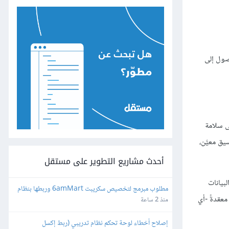
صول إلى
ى سلامة
م تنسيق معيَّن،
أحدث مشاريع التطوير على مستقل
تفرد البيانات
مطلوب مبرمج لتخصيص سكريبت 6amMart وربطها بنظام 
 معقدةً -أي
المحاسبة "دفترة" وبوابات الدفع في مصر
منذ 2 ساعة
إصلاح أخطاء لوحة تحكم نظام تدريبي (ربط إكسل 