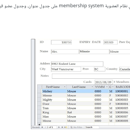
يمكن أن تحتوي قاعدة البيانات على العديد من الجداول، فمثلًا، قد يحتوي نظام العضوية membership system على جد