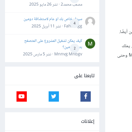
مصعب محمد2 · نشر
26 مايو 2025
سيرفر خاص بك او عام لاستضافة دومين
4
Fahd Ggg · نشر
11 أبريل 2025
كيف يمكن تشغيل المشروع على المتصفح
كما نلاحظ أنّ كل شخص يملك
بدون دومين؟
2
Mnnvg Mnbgv · نشر
5 مارس 2025
المعرِّف رقم 100755 يعيش في العنوان التالي: 8932 Rodent Lane. والأعضاء الأفراد كما يظهر في الشكل هم: Mickey Mouse وMinnie Mouse وحتى
تابعنا على
إعلانات