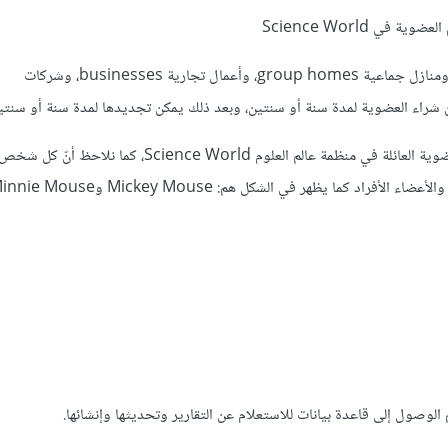
تتكون منظمة عالم العلوم مثلًا من عدة أعضاء، وهم: أفراد individuals، ومنازل جماعية group homes، وأعمال تجارية businesses، وشركات
نلاحظ في الشكل السابق أنّ ميني ماوس Minnie Mouse قد جددت عضوية العائلة في منظمة عالم العلوم Science World، 