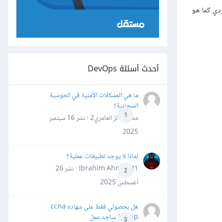
ول عنوان، وجدول عضو فردي كما هو
أحدث أسئلة DevOps
ما هي المشكلات الأمنية في الحوسبة
السحابية؟
1
محمد فائز العامري2 · نشر
16 سبتمبر
2025
لماذا لا يوجد تطبيقات عملية؟
Ibrahim Ahmed21 · نشر
26
2
أغسطس 2025
هل بحصولي فقط على شهاده ccna
&ccnp ساجد عمل
3