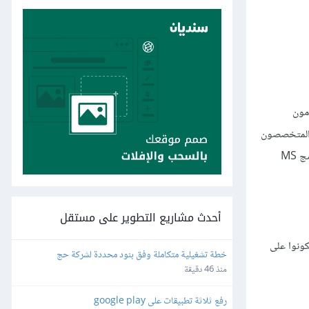
خدمون
ن المتخصصون
بقواعد بياناتهم الشخصية باستخدام حزم البرامج الجاهزة التي توفر أوامرًا قائمةً على القوائم menu driven commands وسهلة الاستخدام مثل برنامج MS
أحدث مشاريع التطوير على مستقل
يجب أن يكونوا على
خطة تشغيلية متكاملة وفق بنود محددة لشركة حج
منذ 46 دقيقة
رفع ثلاثة تطبيقات على google play