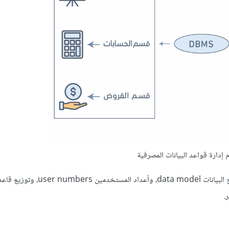
يمكن تصنيف أنظمة إدارة قواعد البيانات بناءً على عدة معايير، مثل: نموذج البيانات el