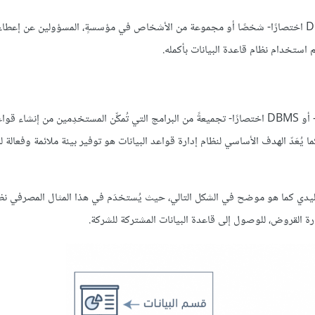
قد يكون مسؤول قاعدة البيانات Database Administrator -أو DBA اختصارًا- شخصًا أو مجموعة من الأشخاص في مؤسسةٍ، المسؤولين ع
 استخدام نظام قاعدة البيانات بأكمله.
يُعَدّ نظام إدارة قواعد البيانات database management system - أو DBMS اختصارًا- تجميعةً من البرامج التي تُمكِّن المستخدِمين من إ
، كما يُعَدّ الهدف الأساسي لنظام إدارة قواعد البيانات هو توفير بيئة ملائمة وفعالة
 DBMS تمثيل النظام المصرفي التقليدي كما هو موضح في الشكل التالي، حيث يُستخدَم في هذا المثال المصرفي 
ة القروض، للوصول إلى قاعدة البيانات المشتركة للشركة.