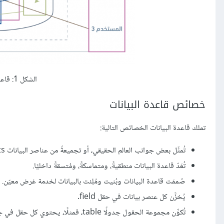
الشكل 1: قاعدة البيانات هي مستودع للبيانات
خصائص قاعدة البيانات
تملك قاعدة البيانات الخصائص التالية:
تُمثِّل بعض جوانب العالم الحقيقي، أو تجميعةً من عناصر البيانات data elements -أو الحقائق facts- التي تُمثِّل معلومات مستقاة من الواقع.
تُعَدّ قاعدة البيانات منطقيةً، ومتماسكةً، ومُتسقةً داخليًا.
صُممَت قاعدة البيانات وبُنيت ومُلِئت بالبيانات لخدمة غرض معيّن.
يُخزَّن كل عنصر بيانات في حقل field.
تُكوِّن مجموعة الحقول جدولًا table، فمثلًا، يحتوي كل حقل في جدول الموظف على بيانات حول موظف فردي.