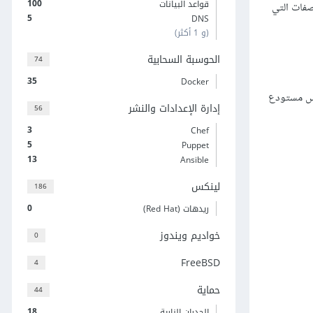
100
قواعد البيانات
صفات التي
5
DNS
(و 1 أكثر)
الحوسبة السحابية
74
35
Docker
أساس مستودع
إدارة الإعدادات والنشر
56
3
Chef
5
Puppet
13
Ansible
لينكس
186
0
ريدهات (Red Hat)
خواديم ويندوز
0
FreeBSD
4
حماية
44
18
الجدران النارية