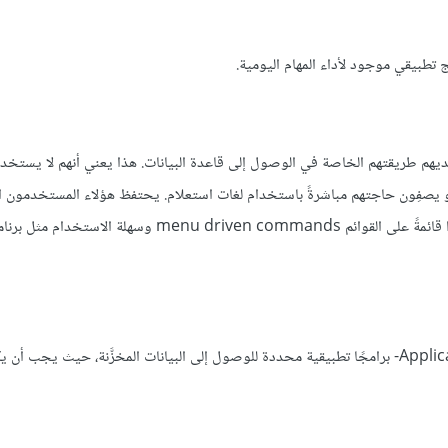
Sophist هم المستخدمون الذين لديهم طريقتهم الخاصة في الوصول إلى قاعدة البيانات. هذا يعني أنهم لا يست
م أو يصفِون حاجتهم مباشرةً باستخدام لغات استعلام. يحتفظ هؤلاء المستخدمو
يطبّق هؤلاء المستخدمون - مبرمجو التطبيقات Application Programmers- برامجًا تطبيقية محددة للوصول إلى البيانات المخزَّنة، حيث 