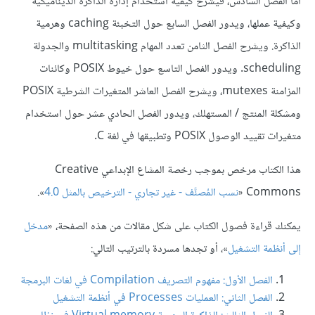
أما الفصل السادس، فيشرح كيفية استخدام إدارة الذاكرة الديناميكية
وكيفية عملها، ويدور الفصل السابع حول التخبئة caching وهرمية
الذاكرة. ويشرح الفصل الثامن تعدد المهام multitasking والجدولة
scheduling. ويدور الفصل التاسع حول خيوط POSIX وكائنات
المزامنة mutexes، ويشرح الفصل العاشر المتغيرات الشرطية POSIX
ومشكلة المنتج / المستهلك، ويدور الفصل الحادي عشر حول استخدام
متغيرات تقييد الوصول POSIX وتطبيقها في لغة C.
هذا الكتاب مرخص بموجب رخصة المشاع الإبداعي Creative
Commons «
نسب المُصنَّف - غير تجاري - الترخيص بالمثل 4.0
».
يمكنك قراءة فصول الكتاب على شكل مقالات من هذه الصفحة، «
مدخل
إلى أنظمة التشغيل
»، أو تجدها مسردة بالترتيب التالي:
الفصل الأول: مفهوم التصريف Compilation في لغات البرمجة
الفصل الثاني: العمليات Processes في أنظمة التشغيل