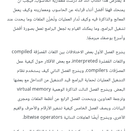
لا يفترض هذا الكتاب أنك قد درست معمارية الحاسوب، فيجب أن
يمنحك فهمًا أفضل أثناء قراءته عن الحاسوب ومعماريته وكيف يعمل
المعالج والذاكرة فيه وكيف تُدار العمليات وتُخزَّن الملفات وما يحدث عند
تشغيل البرامج، وما يمكنك القيام به لجعل البرامج تعمل بصورة أفضل
وأسرع بوصفك مبرمجًا.
يشرح الفصل الأول بعض الاختلافات بين اللغات المُصرَّفة compiled
واللغات المُفسَّرة interpreted، مع بعض الأفكار حول كيفية عمل
المصرِّفات compilers، ويشرح الفصل الثاني كيف يستخدم نظام
التشغيل العمليات لحماية البرامج قيد التشغيل من التداخل مع بعضها
البعض. ويشرح الفصل الثالث الذاكرة الوهمية virtual memory
وترجمة العناوين، ويتحدث الفصل الرابع عن أنظمة الملفات ومجرى
البيانات، ويصف الفصل الخامس كيفية تشفير الأرقام والأحرف والقيم
الأخرى، ويشرح أيضًا العامِلات الثنائية bitwise operators.