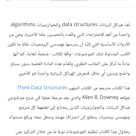
تُعدّ هياكل البيانات data structures والخوارزميات algorithms
واحدةً من أهم الاختراعات التي وقعت بالخمسين عامًا الأخيرة، وهي من
الأدوات الأساسية التي لابُدّ أن يدرسها مهندسي البرمجيات. غالبًا ما تكون
الكتب المتناولة لتلك الموضوعات -وفقًا للكاتب- ضخمةً للغاية، كما أنها
عادةً ما تُركزّ على الجانب النظري، وتُقدِّم هذه المادة العلمية بدون سياق
واضح وبدون أي حافز، فتَعرِض الهياكل البيانية واحدةً تلو الأخرى.
هذا الكتاب مترجم عن الكتاب الشهير
Think Data Structures
لمؤلفه Allen B. Downey والذي يعد مرجعًا عمليًا في شرح موضوعي
هياكل البيانات والخوارزميات اللذين يحتاج إلى تعلمهما كل مبرمج
ومهندس برمجيات يتطلع إلى احتراف مهنته وصقل عمله ورفع مستواه.
يحاول هذا الكتاب تنظيم الموضوعات نوعًا ما من خلال التركيز على