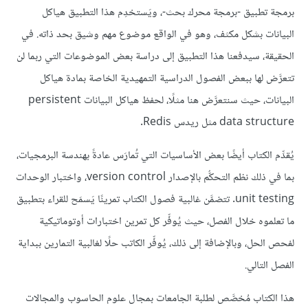
برمجة تطبيق -برمجة محرك بحث-، ويَستخدِم هذا التطبيق هياكل
البيانات بشكل مكثف، وهو في الواقع موضوع مهم وشيق بحد ذاته. في
الحقيقة، سيدفعنا هذا التطبيق إلى دراسة بعض الموضوعات التي ربما لن
تتعرَّض لها ببعض الفصول الدراسية التمهيدية الخاصة بمادة هياكل
البيانات، حيث سنتعرَّض هنا مثلًا، لحفظ هياكل البيانات persistent
data structure مثل ريدس Redis.
يُقدِّم الكتاب أيضًا بعض الأساسيات التي تُمارَس عادةً بهندسة البرمجيات،
بما في ذلك نظم التحكُّم بالإصدار version control، واختبار الوحدات
unit testing. تتضمَّن غالبية فصول الكتاب تمرينًا يَسمَح للقراء بتطبيق
ما تعلموه خلال الفصل، حيث يُوفِّر كل تمرين اختبارات أوتوماتيكية
لفحص الحل، وبالإضافة إلى ذلك، يُوفِّر الكاتب حلًا لغالبية التمارين ببداية
الفصل التالي.
هذا الكتاب مُخصَّص لطلبة الجامعات بمجال علوم الحاسوب والمجالات