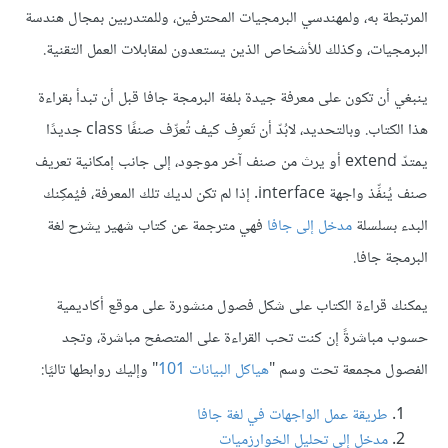
المرتبطة به، ولمهندسي البرمجيات المحترفين، وللمتدربين بمجال هندسة
البرمجيات، وكذلك للأشخاص الذين يستعدون لمقابلات العمل التقنية.
ينبغي أن تكون على معرفة جيدة بلغة البرمجة جافا قبل أن تبدأ بقراءة
هذا الكتاب. وبالتحديد، لابُدّ أن تَعرِف كيف تُعرِّف صنفًا class جديدًا
يمتدّ extend أو يرث من صنف آخر موجود، إلى جانب إمكانية تعريف
صنف يُنفِّذ واجهة interface. إذا لم تكن لديك تلك المعرفة، فيُمكِنك
البدء بسلسلة
مدخل إلى جافا
فهي مترجمة عن كتاب شهير يشرح لغة
البرمجة جافا.
يمكنك قراءة الكتاب على شكل فصول منشورة على موقع أكاديمية
حسوب مباشرةً إن كنت تحب القراءة على المتصفح مباشرة، وتجد
الفصول مجمعة تحت وسم "
هياكل البيانات 101
" وإليك روابطها تاليًا:
طريقة عمل الواجهات في لغة جافا
مدخل إلى تحليل الخوارزميات