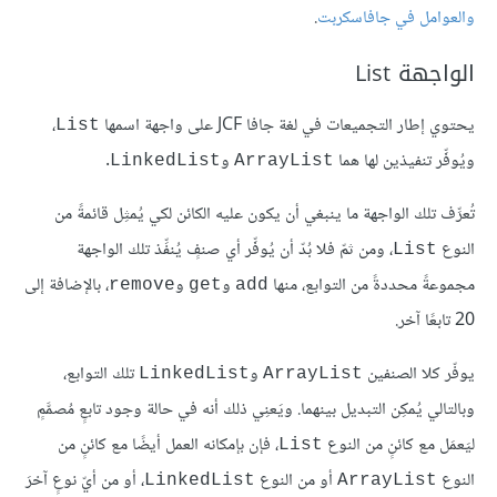
والعوامل في جافاسكربت
.
الواجهة List
يحتوي إطار التجميعات في لغة جافا JCF‎ على واجهة اسمها
،
List
ويُوفِّر تنفيذين لها هما
و
.
LinkedList
ArrayList
تُعرِّف تلك الواجهة ما ينبغي أن يكون عليه الكائن لكي يُمثِل قائمةً من
النوع
، ومن ثمّ فلا بُدّ أن يُوفِّر أي صنفٍ يُنفِّذ تلك الواجهة
List
مجموعةً محددةً من التوابع، منها
و
و
، بالإضافة إلى
remove
get
add
20 تابعًا آخر.
يوفّر كلا الصنفين
و
تلك التوابع،
LinkedList
ArrayList
وبالتالي يُمكِن التبديل بينهما. ويَعنِي ذلك أنه في حالة وجود تابعٍ مُصمَّمٍ
ليَعمَل مع كائنٍ من النوع
، فإن بإمكانه العمل أيضًا مع كائنٍ من
List
النوع
أو من النوع
، أو من أيّ نوعٍ آخرَ
LinkedList
ArrayList