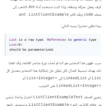
كيف يعمل، صرِّفه وشغّله؛ وإذا كنت تستخدم أداة Ant، فاذهب إلى
مجلد
ونفِّذ الأمر
.
ant ListClientExample
code
ربما تتلقى تحذيرًا يشبه التالي:
List
 is a raw type
.
References
 to 
generic
 type 
List
<
E
>
should be parameterized
.
سبب ظهور هذا التحذير هو أننا لم نُحدّد نوع عناصر القائمة، وقد فعلنا
ذلك بهدف تبسيط المثال، لكن يُمكِن حل إشكاليّة هذا التحذير بتعديل كل
أو
إلى
أو
List<Integer>‎
LinkedList
List
على الترتيب.
LinkedList<Integer>‎
يُجرِي الصنف
اختبارً واحدًا، يُنشِئ
ListClientExampleTest
من خلاله كائنًا من النوع
، ويَستدعِي تابعه
ListClientExample