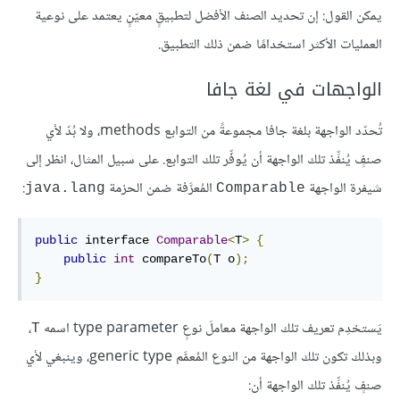
يمكن القول: إن تحديد الصنف الأفضل لتطبيقٍ معيّنٍ يعتمد على نوعية
العمليات الأكثر استخدامًا ضمن ذلك التطبيق.
الواجهات في لغة جافا
تُحدّد الواجهة بلغة جافا مجموعةً من التوابع methods، ولا بُدّ لأي
صنفٍ يُنفِّذ تلك الواجهة أن يُوفِّر تلك التوابع. على سبيل المثال، انظر إلى
شيفرة الواجهة
المُعرَّفة ضمن الحزمة
:
java.lang
Comparable
public
 interface 
Comparable
<
T
>
{
public
int
 compareTo
(
T o
);
}
يَستخدِم تعريف تلك الواجهة معاملَ نوعٍ type parameter اسمه
،
T
وبذلك تكون تلك الواجهة من النوع المُعمَّم generic type، وينبغي لأي
صنفٍ يُنفِّذ تلك الواجهة أن: