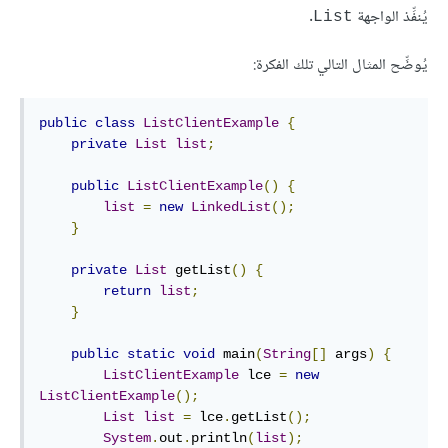
يُنفِّذ الواجهة
.
List
يُوضِّح المثال التالي تلك الفكرة:
public
class
ListClientExample
{
private
List
list
;
public
ListClientExample
()
{
list
=
new
LinkedList
();
}
private
List
 getList
()
{
return
list
;
}
public
static
void
 main
(
String
[]
 args
)
{
ListClientExample
 lce 
=
new
ListClientExample
();
List
list
=
 lce
.
getList
();
System
.
out
.
println
(
list
);