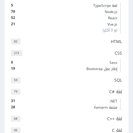
5
لغة TypeScript
70
Node.js
52
React
21
Vue.js
(و 3 أكثر)
HTML
82
CSS
215
6
Sass
19
إطار عمل Bootstrap
SQL
59
لغة C#‎
79
31
‎.NET
28
منصة Xamarin
لغة C++‎
68
لغة C
45