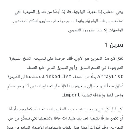
وفي المقابل، إذا تغيّرت الواجهة، فلا بُدّ أيضًا من تعديل الشيفرة التي
تعتمد على تلك الواجهة، ولهذا السبب يتجنَّب مطورو المكتبات تعديل
الواجهات إلا عند الضرورة القصوى.
تمرين 1
نظرًا لأن هذا التمرين هو الأول، فقد حرصنا على تبسيطه. انسَخ الشيفرة
الموجودة في القسم السابق، وأجرِ التبديل التالي: ضع الصنف
بدلًا من الصنف
. لاحظ هنا أن الشيفرة
LinkedList
ArrayList
تُطبِّق مبدأ البرمجة إلى واجهة، ولذا فإنك لن تحتاج لتعديل أكثر من سطرٍ
واحدٍ فقط وإضافة تعليمة
.
import
لكن قبل كل شيء، يجب ضبط بيئة التطوير المستخدمة؛ كما يجب أيضًا
أن تكون عارفًا بكيفية تصريف شيفرات جافا وتشغيلها لكي تتمكَّن من حل
التمارين. وقد طُورَّت أمثلة هذا الكتاب باستخدام الإصدار السابع من عدة