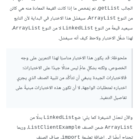
الجالب
، ثم يَفحَص ما إذا كانت القيمة المعادة منه هي كائن
getList
من النوع
. سيفشَل هذا الاختبار في البداية لأن التابع
ArrayList
سيعيد قيمةً من النوع
لا من النوع
،
ArrayList
LinkedList
لهذا شغِّل الاختبار ولاحظ كيف أنه سيفشل.
ملحوظة:
قد يكون هذا الاختبار مناسبًا لهذا التمرين على وجه
الخصوص، ولكنه بشكلٍ عامٍّ ليس مثالًا جيدًا على الاختبارات؛
فالاختبارات الجيدة ينبغي أن تتأكَّد من تلبية الصنف الذي يجري
اختباره لمتطلبات الواجهة، لا أن تكون هذه الاختبارات مبنيةً على
تفاصيل التنفيذ.
والآن لنعدّل الشيفرة كما يلي: ضع
بدلًا من
LinkedList
ضمن الصنف
، وربما
ListClientExample
ArrayList
تحتاج أيضًا إلى إضافة تعليمة
. صرِّف الصنف
import