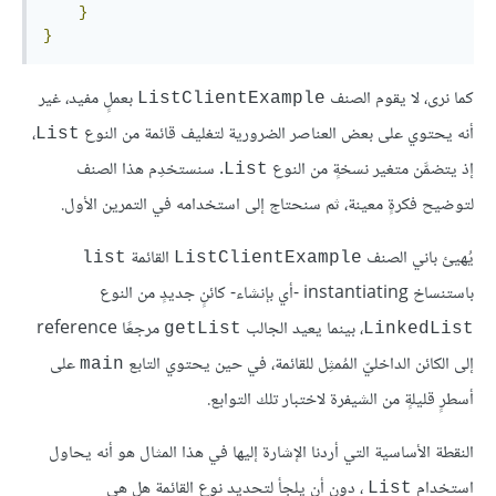
}
}
كما نرى، لا يقوم الصنف
بعملٍ مفيد، غير
ListClientExample
أنه يحتوي على بعض العناصر الضرورية لتغليف قائمة من النوع
،
List
إذ يتضمَّن متغير نسخةٍ من النوع
. سنستخدِم هذا الصنف
List
لتوضيح فكرةٍ معينة، ثم سنحتاج إلى استخدامه في التمرين الأول.
يُهيئ باني الصنف
القائمة
list
ListClientExample
باستنساخ instantiating -أي بإنشاء- كائنٍ جديدٍ من النوع
، بينما يعيد الجالب
مرجعًا reference
getList
LinkedList
إلى الكائن الداخليّ المُمثِل للقائمة، في حين يحتوي التابع
على
main
أسطرٍ قليلةٍ من الشيفرة لاختبار تلك التوابع.
النقطة الأساسية التي أردنا الإشارة إليها في هذا المثال هو أنه يحاول
استخدام
، دون أن يلجأ لتحديد نوع القائمة هل هي
List