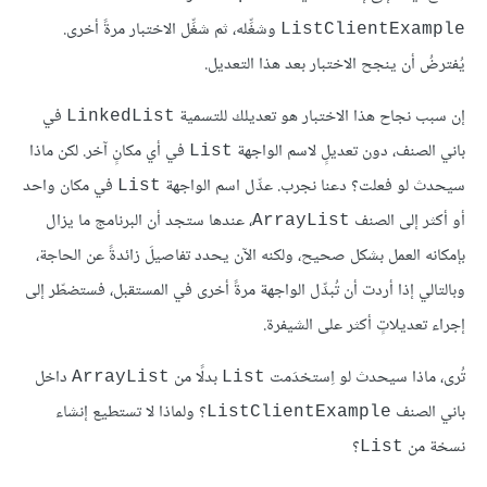
وشغِّله، ثم شغِّل الاختبار مرةً أخرى.
ListClientExample
يُفترضُ أن ينجح الاختبار بعد هذا التعديل.
إن سبب نجاح هذا الاختبار هو تعديلك للتسمية
في
LinkedList
باني الصنف، دون تعديلٍ لاسم الواجهة
في أي مكانٍ آخر. لكن ماذا
List
سيحدث لو فعلت؟ دعنا نجرب. عدِّل اسم الواجهة
في مكان واحد
List
أو أكثر إلى الصنف
، عندها ستجد أن البرنامج ما يزال
ArrayList
بإمكانه العمل بشكل صحيح، ولكنه الآن يحدد تفاصيلَ زائدةً عن الحاجة،
وبالتالي إذا أردت أن تُبدِّل الواجهة مرةً أخرى في المستقبل، فستضطّر إلى
إجراء تعديلاتٍ أكثر على الشيفرة.
تُرى، ماذا سيحدث لو اِستخدَمت
بدلًا من
داخل
ArrayList
List
باني الصنف
؟ ولماذا لا تستطيع إنشاء
ListClientExample
نسخة من
؟
List