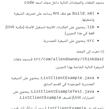
ستَجِد الملفات والمجلدات التالية داخل مجلد اسمه
:
code
: هو ملف Ant يساعد على تصريف الشيفرة
build.xml
وتشغيلها.
: يحتوي على المكتبات اللازمة لتشغيل الأمثلة (مكتبة JUnit
lib
فقط في هذا التمرين).
: يحتوي على الشيفرة المصدرية.
src
إذا ذهبت إلى المجلد
فستجد ملفات
src/com/allendowney/thinkdast
الشيفرة التالية الخاصة بهذا التمرين:
: يحتوي على الشيفرة
ListClientExample.java
المصدرية الموجودة في القسم السابق.
: يحتوي على
ListClientExampleTest.java
اختبارات JUnit للصنف
.
ListClientExample
راجع الصنف
وبعد أن تتأكَّد أنك فهمت
ListClientExample