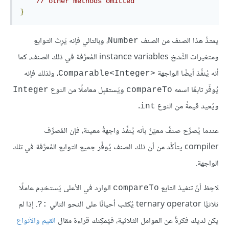
// other methods omitted
}
يمتدُّ هذا الصنف من الصنف
، وبالتالي فإنه يَرِث التوابع
Number
ومتغيرات النُّسَخ instance variables المُعرَّفة في ذلك الصنف، كما
أنه يُنفِّذ أيضًا الواجهة
، ولذلك فإنه
Comparable<Integer>‎
يُوفِّر تابعًا اسمه
ويَستقبِل معاملًا من النوع
Integer
compareTo
ويُعيد قيمةً من النوع
.
int
عندما يُصرِّح صنفٌ معيّنٌ بأنه يُنفِّذ واجهةً معينة، فإن المُصرِّف
compiler يتأكَّد من أن ذلك الصنف يُوفِّر جميع التوابع المُعرَّفة في تلك
الواجهة.
لاحِظ أنّ تنفيذ التابع
الوارد في الأعلى يَستخدِم عاملًا
compareTo
ثلاثيًّا ternary operator يُكتَب أحيانًا على النحو التالي
. إذا لم
‎?:‎
يكن لديك فكرةٌ عن العوامل الثلاثية، فيُمكِنك قراءة مقال
القيم والأنواع