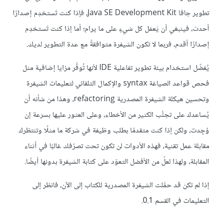
تطوير جافا Java SE Development Kit، فإذا كنت تَستخدِم إصدارًا
أحدث، فينبغي أن يَعمَل كل شيءٍ على ما يرام؛ أما إذا كنت تَستخدِم
إصدارًا أقدم، فربما لا تكون الشيفرة متوافقةً مع عدة التطوير لديك.
يُفضّل استخدام بيئة تطوير تفاعلية IDE لأنها تُوفِّر مزايا إضافية مثل
فحص قواعد الصياغة syntax والإكمال التلقائي لتعليمات الشيفرة
وتحسين هيكلة الشيفرة المصدرية refactoring، وهذا من شأنه أن
يُساعدك على تجنُّب الكثير من الأخطاء، وعلى العثور عليها بسرعة إن
وُجِدت، ولكن إذا كنت متقدمًا بطلب وظيفة في شركة ما مثلًا وتنتظرك
مقابلة عمل تقنية، فهذه الأدوات لن تكون تحت تصرّفك غالبًا في أثناء
المقابلة، ولهذا لعلّ من الأفضل التعوّد على كتابة الشيفرة بدونها أيضًا.
إذا لم تكن قد حمَّلت الشيفرة المصدرية للكتاب إلى الآن، فانظر إلى
التعليمات في القسم 0.1.