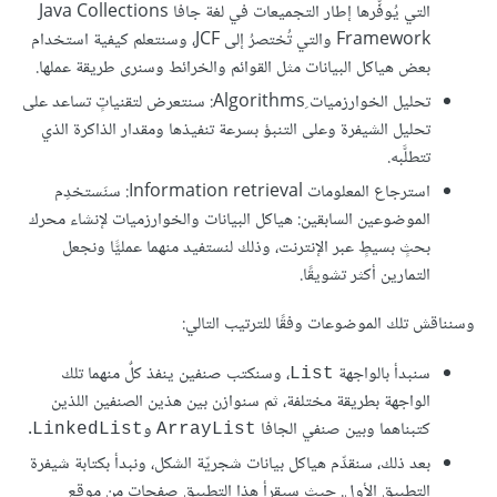
التي يُوفِّرها إطار التجميعات في لغة جافا Java Collections
Framework والتي تُختصرُ إلى JCF، وسنتعلم كيفية استخدام
بعض هياكل البيانات مثل القوائم والخرائط وسنرى طريقة عملها.
تحليل الخوارزميات ِAlgorithms: سنتعرض لتقنياتٍ تساعد على
تحليل الشيفرة وعلى التنبؤ بسرعة تنفيذها ومقدار الذاكرة الذي
تتطلَّبه.
استرجاع المعلومات Information retrieval: سنَستخدِم
الموضوعين السابقين: هياكل البيانات والخوارزميات لإنشاء محرك
بحثٍ بسيطٍ عبر الإنترنت، وذلك لنستفيد منهما عمليًّا ونجعل
التمارين أكثر تشويقًا.
وسنناقش تلك الموضوعات وفقًا للترتيب التالي:
سنبدأ بالواجهة
، وسنكتب صنفين ينفذ كلٌ منهما تلك
List
الواجهة بطريقة مختلفة، ثم سنوازن بين هذين الصنفين اللذين
كتبناهما وبين صنفي الجافا
و
.
LinkedList
ArrayList
بعد ذلك، سنقدِّم هياكل بيانات شجريّة الشكل، ونبدأ بكتابة شيفرة
التطبيق الأول. حيث سيقرأ هذا التطبيق صفحاتٍ من موقع