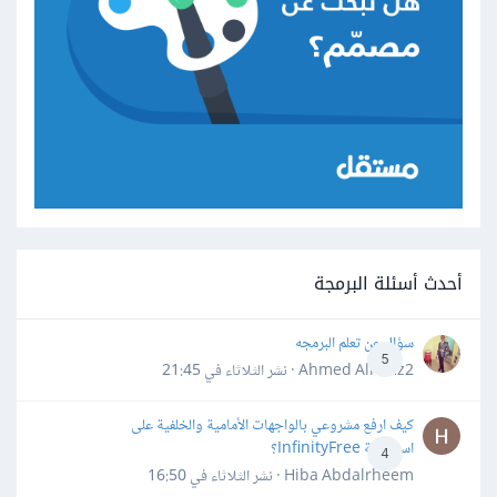
أحدث أسئلة البرمجة
سؤال عن تعلم البرمجه
5
Ahmed Alhafiz2 · نشر
الثلاثاء في 21:45
كيف ارفع مشروعي بالواجهات الأمامية والخلفية على
استضافة InfinityFree؟
4
Hiba Abdalrheem · نشر
الثلاثاء في 16:50