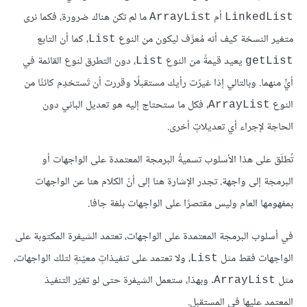
أم
ما لم تكن هناك ضرورة، فكما نرى
ArrayList
LinkedList
متغير النسخة كيف أنه مُعرَّف ليكون من النوع
، كما أن التابع
List
يعيد قيمةً من النوع
، دون التطرق لنوع القائمة في
List
getList
أيٍّ منهما. وبالتالي إذا غيرّت رأيك مستقبلًا وقررت أن تَستخدِم كائنًا من
النوع
، فكل ما ستحتاج إليه هو تعديل الباني دون
ArrayList
الحاجة لإجراء أي تعديلاتٍ أخرى.
تُطلَق على هذا الأسلوب تسميةُ البرمجة المعتمدة على الواجهات أو
البرمجة إلى واجهة. تجدر الإشارة هنا إلى أنّ الكلام هنا عن الواجهات
بمفهومها العام وليس مقتصرًا على الواجهات بلغة جافا.
في أسلوب البرمجة المعتمدة على الواجهات، تعتمد الشيفرة المكتوبة على
الواجهات فقط مثل
، ولا تعتمد على تنفيذاتٍ معيّنةٍ لتلك الواجهات،
List
مثل
. وبهذا، ستعمل الشيفرة حتى لو تغيّر التنفيذ
ArrayList
المعتمد عليها في المستقبل.