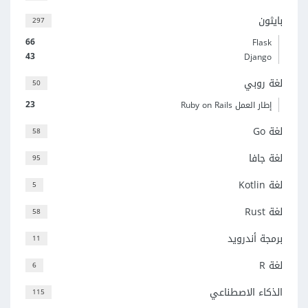
بايثون
297
66
Flask
43
Django
لغة روبي
50
23
إطار العمل Ruby on Rails
لغة Go
58
لغة جافا
95
لغة Kotlin
5
لغة Rust
58
برمجة أندرويد
11
لغة R
6
الذكاء الاصطناعي
115