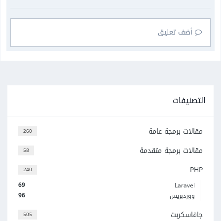
أضف تعليق
التصنيفات
مقالات برمجة عامة
260
مقالات برمجة متقدمة
58
PHP
240
69
Laravel
96
ووردبريس
جافاسكربت
505