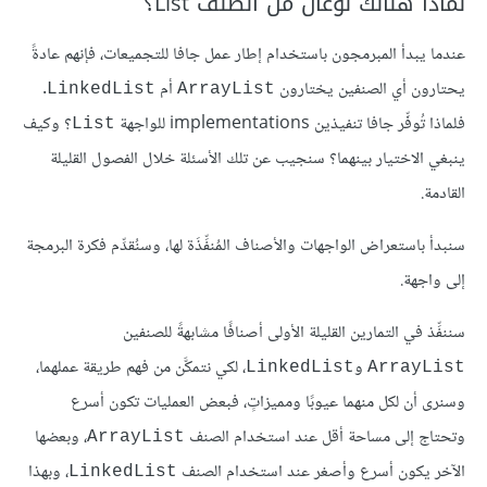
لماذا هنالك نوعان من الصنف List؟
عندما يبدأ المبرمجون باستخدام إطار عمل جافا للتجميعات، فإنهم عادةً
يحتارون أي الصنفين يختارون
أم
.
LinkedList
ArrayList
فلماذا تُوفِّر جافا تنفيذين implementations للواجهة
؟ وكيف
List
ينبغي الاختيار بينهما؟ سنجيب عن تلك الأسئلة خلال الفصول القليلة
القادمة.
سنبدأ باستعراض الواجهات والأصناف المُنفِّذَة لها، وسنُقدِّم فكرة البرمجة
إلى واجهة.
سننفِّذ في التمارين القليلة الأولى أصنافًا مشابهةً للصنفين
و
، لكي نتمكَّن من فهم طريقة عملهما،
LinkedList
ArrayList
وسنرى أن لكل منهما عيوبًا ومميزاتٍ، فبعض العمليات تكون أسرع
وتحتاج إلى مساحة أقل عند استخدام الصنف
، وبعضها
ArrayList
الآخر يكون أسرع وأصغر عند استخدام الصنف
، وبهذا
LinkedList