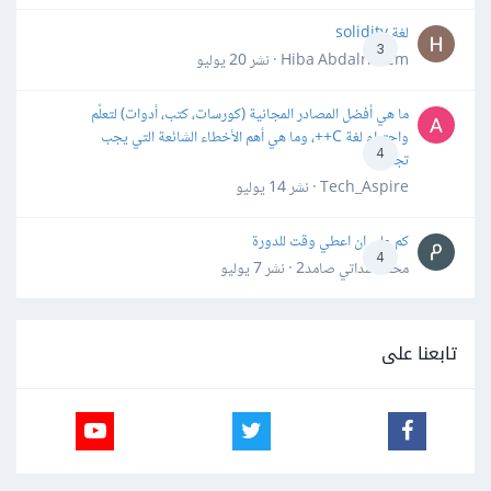
لغة solidity
3
Hiba Abdalrheem · نشر
20 يوليو
ما هي أفضل المصادر المجانية (كورسات، كتب، أدوات) لتعلّم
واحترام لغة C++، وما هي أهم الأخطاء الشائعة التي يجب
4
تجنبها؟
Tech_Aspire · نشر
14 يوليو
كم علي ان اعطي وقت للدورة
4
محمد سداتي صامد2 · نشر
7 يوليو
تابعنا على