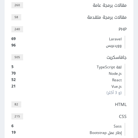
مقالات برمجة عامة
260
مقالات برمجة متقدمة
58
PHP
240
69
Laravel
96
ووردبريس
جافاسكربت
505
5
لغة TypeScript
70
Node.js
52
React
21
Vue.js
(و 3 أكثر)
HTML
82
CSS
215
6
Sass
19
إطار عمل Bootstrap