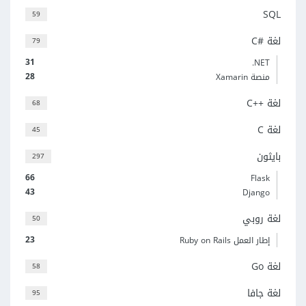
SQL
59
لغة C#‎
79
31
‎.NET
28
منصة Xamarin
لغة C++‎
68
لغة C
45
بايثون
297
66
Flask
43
Django
لغة روبي
50
23
إطار العمل Ruby on Rails
لغة Go
58
لغة جافا
95