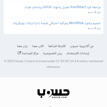
مراجعة كود Vue/React تعديل واجهات UI/UX وإصلاح ثغرات
منذ 6 ساعة
تصميم وتنفيذ Workflow ومراقبة احترافي لمنصة إدارة شبكات وميكروتك 
مبنية على Laravel/Radius
منذ 6 ساعة
عن أكاديمية حسوب
الأسئلة الشائعة
اكتب معنا
درّب معنا
إرشادات الاستخدام
بيان الخصوصية
مركز المساعدة
© 2025
Hsoub
.
Content licensed under
CC BY-NC-SA 4.0
unless mentioned
otherwise.