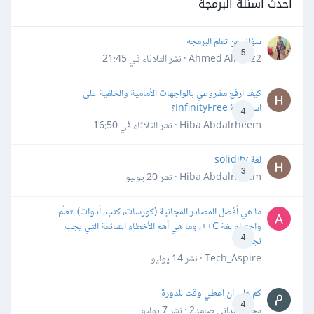
أحدث أسئلة البرمجة
سؤال عن تعلم البرمجه
5
Ahmed Alhafiz2 · نشر
الثلاثاء في 21:45
كيف ارفع مشروعي بالواجهات الأمامية والخلفية على
استضافة InfinityFree؟
4
Hiba Abdalrheem · نشر
الثلاثاء في 16:50
لغة solidity
3
Hiba Abdalrheem · نشر
20 يوليو
ما هي أفضل المصادر المجانية (كورسات، كتب، أدوات) لتعلّم
واحترام لغة C++، وما هي أهم الأخطاء الشائعة التي يجب
4
تجنبها؟
Tech_Aspire · نشر
14 يوليو
كم علي ان اعطي وقت للدورة
4
محمد سداتي صامد2 · نشر
7 يوليو