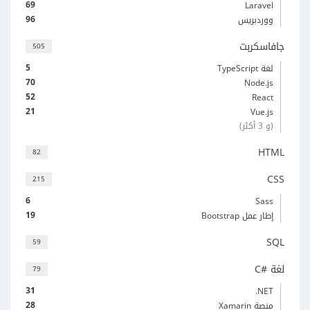
69
Laravel
96
ووردبريس
جافاسكربت
505
5
لغة TypeScript
70
Node.js
52
React
21
Vue.js
(و 3 أكثر)
HTML
82
CSS
215
6
Sass
19
إطار عمل Bootstrap
SQL
59
لغة C#‎
79
31
‎.NET
28
منصة Xamarin