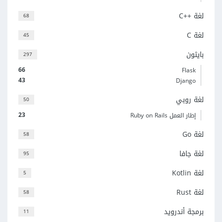
لغة C++‎
68
لغة C
45
بايثون
297
66
Flask
43
Django
لغة روبي
50
23
إطار العمل Ruby on Rails
لغة Go
58
لغة جافا
95
لغة Kotlin
5
لغة Rust
58
برمجة أندرويد
11