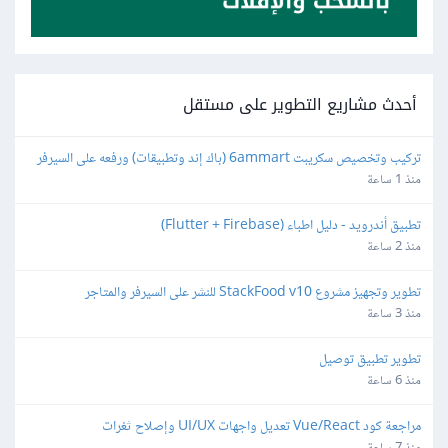
أحدث مشاريع التطوير على مستقل
تركيب وتخصيص سكريبت 6ammart (باك إند وتطبيقات) ورفعه على السيرفر 
والمتجر
منذ 1 ساعة
تطبيق أندرويد - دليل اطباء (Flutter + Firebase)
منذ 2 ساعة
تطوير وتجهيز مشروع StackFood v10 للنشر على السيرفر والمتاجر
منذ 3 ساعة
تطوير تطبيق توصيل
منذ 6 ساعة
مراجعة كود Vue/React تعديل واجهات UI/UX وإصلاح ثغرات