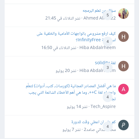
سؤال عن تعلم البرمجه
5
Ahmed Alhafiz2 · نشر
الثلاثاء في 21:45
كيف ارفع مشروعي بالواجهات الأمامية والخلفية على
استضافة InfinityFree؟
4
Hiba Abdalrheem · نشر
الثلاثاء في 16:50
لغة solidity
3
Hiba Abdalrheem · نشر
20 يوليو
ما هي أفضل المصادر المجانية (كورسات، كتب، أدوات) لتعلّم
واحترام لغة C++، وما هي أهم الأخطاء الشائعة التي يجب
4
تجنبها؟
Tech_Aspire · نشر
14 يوليو
كم علي ان اعطي وقت للدورة
4
محمد سداتي صامد2 · نشر
7 يوليو