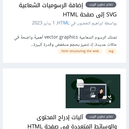
إضافة الرسوميات الشعاعية
تعلم تطوير الويب
SVG إلى صفحة HTML
بواسطة ابراهيم الخضور، في
HTML
،
1 يناير 2023
تمتلك الرسوم الشعاعية vector graphics أهميةً واضحةً في
حالات عديدة، إذ تتميز بحجم منخفض وقدرة كبيرة...
html structuring the web
svg
آليات إدراج المحتوى
تعلم تطوير الويب
والوسائط المتعددة في صفحة HTML