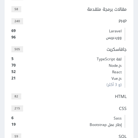
مقالات برمجة متقدمة
58
PHP
240
69
Laravel
96
ووردبريس
جافاسكربت
505
5
لغة TypeScript
70
Node.js
52
React
21
Vue.js
(و 3 أكثر)
HTML
82
CSS
215
6
Sass
19
إطار عمل Bootstrap
SQL
59