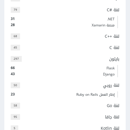
لغة C#‎
79
31
‎.NET
28
منصة Xamarin
لغة C++‎
68
لغة C
45
بايثون
297
66
Flask
43
Django
لغة روبي
50
23
إطار العمل Ruby on Rails
لغة Go
58
لغة جافا
95
لغة Kotlin
5