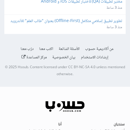
مختبر تطبيقات (QA) لاختبار تطبيقات iOS و Android
منذ 3 ساعة
تطوير تطبيق إسلامي متكامل (Offline-First) بعنوان "طالب العلم" للأندرويد 
و iOS
منذ 3 ساعة
عن أكاديمية حسوب
الأسئلة الشائعة
اكتب معنا
درّب معنا
إرشادات الاستخدام
بيان الخصوصية
مركز المساعدة
© 2025
Hsoub
.
Content licensed under
CC BY-NC-SA 4.0
unless mentioned
otherwise.